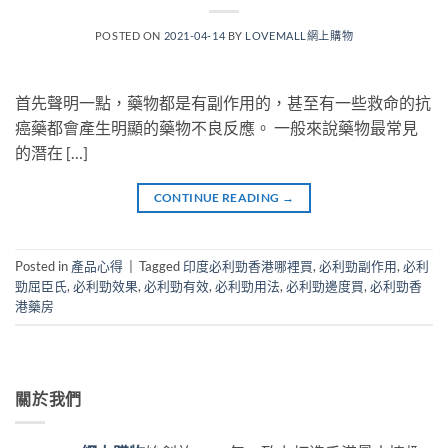
POSTED ON
2021-04-14
BY
LOVEMALL網上購物
首先聲明一點，藥物都是有副作用的，甚至有一些救命的抗
癌藥都會產生明顯的藥物不良反應。 一般來說藥物最常見
的潛在 […]
CONTINUE READING
→
Posted in
產品心得
|
Tagged
印度必利勁香港哪裡買
,
必利勁副作用
,
必利
勁屈臣氏
,
必利勁效果
,
必利勁有效
,
必利勁用法
,
必利勁邊度買
,
必利勁香
港藥房
關於我們