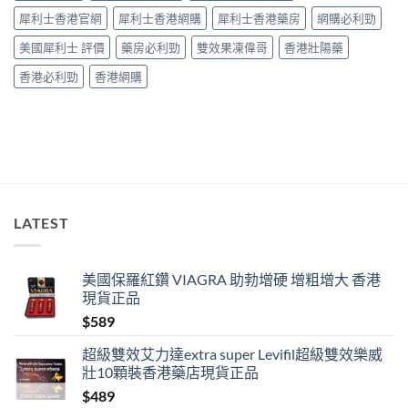
「冇
犀利士香港官網
犀利士香港網購
犀利士香港藥房
網購必利勁
效」
投
美國犀利士 評價
藥房必利勁
雙效果凍偉哥
香港壯陽藥
訴，
其
香港必利勁
香港網購
實
係
食
錯
位
多
過
藥
唔
LATEST
掂〉
中
美國保羅紅鑽 VIAGRA 助勃增硬 增粗增大 香港
現貨正品
$
589
超級雙效艾力達extra super Levifil超級雙效樂威
壯10顆裝香港藥店現貨正品
$
489