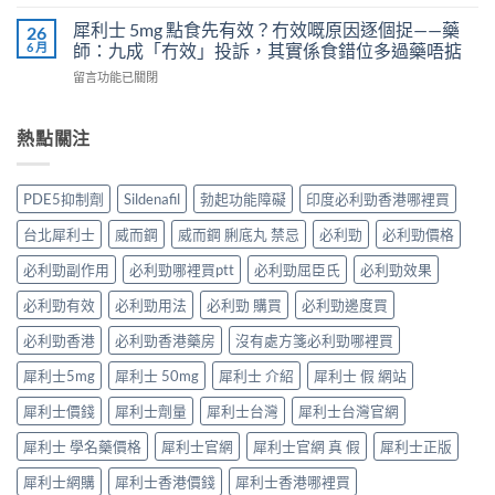
〈Kamagra
那
樣？
學
果
非）
犀利士 5mg 點食先有效？冇效嘅原因逐個捉——藥
26
3
實
凍
效
6 月
師：九成「冇效」投訴，其實係食錯位多過藥唔掂
位
證
用
果、
網
告
在
留言功能已關閉
法
服
友
訴
〈犀
與
法
真
你
利
副
與
實
真
士
熱點關注
作
印
體
相，
5mg
用：
度
驗
備
點
果
Levifil-
＋
孕
食
凍
20〉
PDE5抑制劑
Sildenafil
勃起功能障礙
印度必利勁香港哪裡買
醫
男
先
威
中
學
性
有
嘅
台北犀利士
威而鋼
威而鋼 脷底丸 禁忌
必利勁
必利勁價格
真
必
效？
速
相
讀〉
冇
效
必利勁副作用
必利勁哪裡買ptt
必利勁屈臣氏
必利勁效果
大
中
效
話
公
嘅
必利勁有效
必利勁用法
必利勁 購買
必利勁邊度買
術
開〉
原
要
中
因
必利勁香港
必利勁香港藥房
沒有處方箋必利勁哪裡買
打
逐
折
犀利士5mg
犀利士 50mg
犀利士 介紹
犀利士 假 網站
個
讀〉
捉
中
犀利士價錢
犀利士劑量
犀利士台灣
犀利士台灣官網
——
藥
犀利士 學名藥價格
犀利士官網
犀利士官網 真 假
犀利士正版
師：
九
犀利士網購
犀利士香港價錢
犀利士香港哪裡買
成