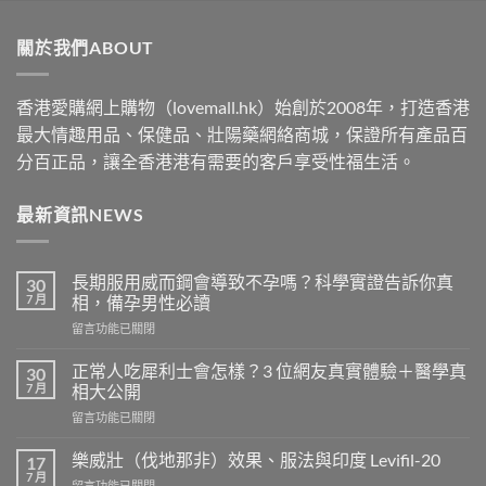
$489
through
關於我們ABOUT
$2500
香港愛購網上購物（lovemall.hk）始創於2008年，打造香港
最大情趣用品、保健品、壯陽藥網絡商城，保證所有產品百
分百正品，讓全香港港有需要的客戶享受性福生活。
最新資訊NEWS
長期服用威而鋼會導致不孕嗎？科學實證告訴你真
30
7 月
相，備孕男性必讀
在
留言功能已關閉
〈長
期
正常人吃犀利士會怎樣？3 位網友真實體驗＋醫學真
30
服
7 月
相大公開
用
在
留言功能已關閉
威
〈正
而
常
鋼
樂威壯（伐地那非）效果、服法與印度 Levifil-20
17
人
會
7 月
在
留言功能已關閉