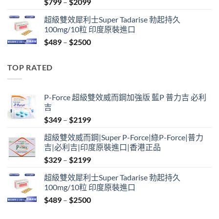
Price
$
799
–
$
2099
range:
超級雙效犀利士Super Tadarise 勃起持久
$799
100mg/10粒 印度原裝進口
through
Price
$
489
–
$
2500
$2099
range:
$489
TOP RATED
through
$2500
P-Force 超級雙效威而鋼加強版 藍P 普力吉 必利
吉
Price
$
349
–
$
2199
range:
超級雙效威而鋼|Super P-Force|綠P-Force|普力
$349
吉|必利吉|印度原裝進口|香港正品
through
Price
$
329
–
$
2199
$2199
range:
超級雙效犀利士Super Tadarise 勃起持久
$329
100mg/10粒 印度原裝進口
through
Price
$
489
–
$
2500
$2199
range: