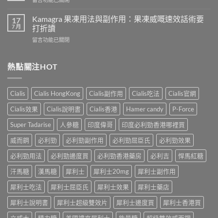
吃
導
〈樂
犀
致
威
Kamagra 果凍用法與副作用：果凍威嘅速效話術要
利
17
不
壯
7 月
士
打折讀
孕
（伐
會
嗎？
在
留言功能已關閉
地
怎
科
〈Kamagra
那
樣？
學
果
非）
3
實
凍
熱點關注HOT
效
位
證
用
果、
網
告
法
服
友
訴
與
法
真
Cialis
Cialis HongKong
Cialis副作用
Cialis吃法
Cialis官網
你
副
與
實
真
作
印
Cialis效果
Cialis說明書
Cialis香港
Hamer candy
P-Force
體
相，
用：
度
驗
備
果
Levifil-
Super Tadarise
人參糖
印度偉哥
印度必利勁香港哪裡買
＋
孕
凍
20〉
醫
男
威
威而鋼
必利勁
必利勁副作用
必利勁屈臣氏
必利勁效果
中
學
性
嘅
真
必
速
必利勁用法
必利勁邊度買
必利勁香港藥房
必利吉
悍馬紅糖
相
讀〉
效
大
中
汗馬糖
漢馬糖
犀利士
犀利士20mg
犀利士副作用
話
公
術
開〉
犀利士吃法
犀利士屈臣氏
犀利士效果
犀利士藥店
要
中
打
犀利士說明書
犀利士超級雙效片
犀利士邊度買
犀利士香港買
折
讀〉