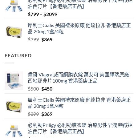
was:
is:
泊西汀片【香港藥店正品】
$500.
$450.
Price
$
799
–
$
2099
range:
犀利士Cialis 美國禮來原廠 他達拉非 香港藥店正
$799
品 20mg 1盒/4粒
through
Original
Current
$
399
$
369
$2099
price
price
was:
is:
FEATURED
$399.
$369.
偉哥 Viagra 威而鋼膜衣錠 萬艾可 美國輝瑞原廠
西地那非片100mg 香港藥店正品
Original
Current
$
500
$
450
price
price
犀利士Cialis 美國禮來原廠 他達拉非 香港藥店正
was:
is:
品 20mg 1盒/4粒
$500.
$450.
Original
Current
$
399
$
369
price
price
必利勁Priligy 必利勁膜衣錠 治療男性早洩 鹽酸達
was:
is:
泊西汀片【香港藥店正品】
$399.
$369.