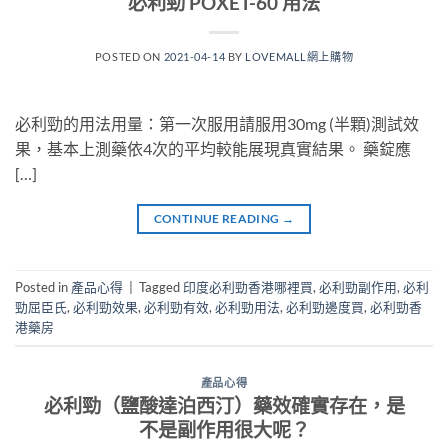
必利勁 POXET-60 用法
POSTED ON
2021-04-14
BY
LOVEMALL網上購物
必利勁的用法用量：第一次服用請服用30mg (半顆)測試效
果，基本上測藥依4次的平均較能展現真實結果。 藥錠應
[…]
CONTINUE READING
→
Posted in
產品心得
|
Tagged
印度必利勁香港哪裡買
,
必利勁副作用
,
必利
勁屈臣氏
,
必利勁效果
,
必利勁有效
,
必利勁用法
,
必利勁邊度買
,
必利勁香
港藥房
產品心得
必利勁（鹽酸達泊西汀）藥效確實存在，是
不是副作用很大呢？