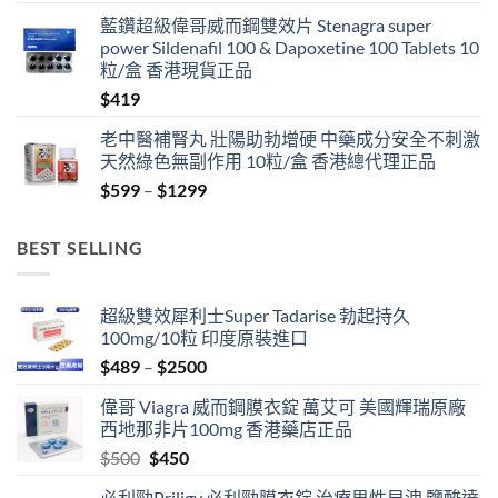
藍鑽超級偉哥威而鋼雙效片 Stenagra super
power Sildenafil 100 & Dapoxetine 100 Tablets 10
粒/盒 香港現貨正品
$
419
老中醫補腎丸 壯陽助勃增硬 中藥成分安全不刺激
天然綠色無副作用 10粒/盒 香港總代理正品
Price
$
599
–
$
1299
range:
$599
BEST SELLING
through
$1299
超級雙效犀利士Super Tadarise 勃起持久
100mg/10粒 印度原裝進口
Price
$
489
–
$
2500
range:
偉哥 Viagra 威而鋼膜衣錠 萬艾可 美國輝瑞原廠
$489
西地那非片100mg 香港藥店正品
through
Original
Current
$
500
$
450
$2500
price
price
必利勁Priligy 必利勁膜衣錠 治療男性早洩 鹽酸達