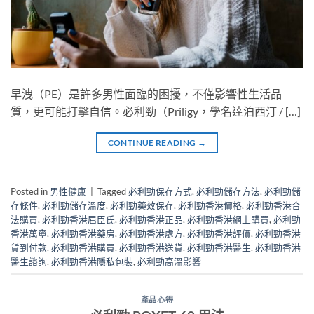
早洩（PE）是許多男性面臨的困擾，不僅影響性生活品
質，更可能打擊自信。必利勁（Priligy，學名達泊西汀 / […]
CONTINUE READING
→
Posted in
男性健康
|
Tagged
必利勁保存方式
,
必利勁儲存方法
,
必利勁儲
存條件
,
必利勁儲存溫度
,
必利勁藥效保存
,
必利勁香港價格
,
必利勁香港合
法購買
,
必利勁香港屈臣氏
,
必利勁香港正品
,
必利勁香港網上購買
,
必利勁
香港萬寧
,
必利勁香港藥房
,
必利勁香港處方
,
必利勁香港評價
,
必利勁香港
貨到付款
,
必利勁香港購買
,
必利勁香港送貨
,
必利勁香港醫生
,
必利勁香港
醫生諮詢
,
必利勁香港隱私包裝
,
必利勁高溫影響
產品心得