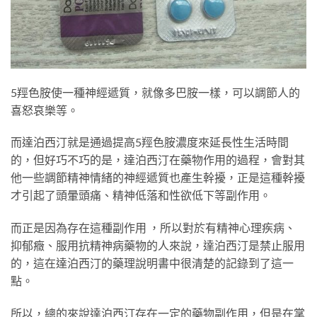
5羥色胺使一種神經遞質，就像多巴胺一樣，可以調節人的
喜怒哀樂等。
而達泊西汀就是通過提高5羥色胺濃度來延長性生活時間
的，但好巧不巧的是，達泊西汀在藥物作用的過程，會對其
他一些調節精神情緒的神經遞質也產生幹擾，正是這種幹擾
才引起了頭暈頭痛、精神低落和性欲低下等副作用。
而正是因為存在這種副作用 ，所以對於有精神心理疾病、
抑郁癥、服用抗精神病藥物的人來說，達泊西汀是禁止服用
的，這在達泊西汀的藥理說明書中很清楚的記錄到了這一
點。
所以，總的來說達泊西汀存在一定的藥物副作用，但是在掌