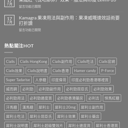
17
人
會
7 月
在
留言功能已關閉
吃
導
〈樂
犀
致
威
Kamagra 果凍用法與副作用：果凍威嘅速效話術要
利
17
不
壯
7 月
士
打折讀
孕
（伐
會
嗎？
在
留言功能已關閉
地
怎
科
〈Kamagra
那
樣？
學
果
非）
3
實
凍
熱點關注HOT
效
位
證
用
果、
網
告
法
服
友
訴
與
法
真
Cialis
Cialis HongKong
Cialis副作用
Cialis吃法
Cialis官網
你
副
與
實
真
作
印
Cialis效果
Cialis說明書
Cialis香港
Hamer candy
P-Force
體
相，
用：
度
驗
備
果
Levifil-
Super Tadarise
人參糖
印度偉哥
印度必利勁香港哪裡買
＋
孕
凍
20〉
醫
男
威
威而鋼
必利勁
必利勁副作用
必利勁屈臣氏
必利勁效果
中
學
性
嘅
真
必
速
必利勁用法
必利勁邊度買
必利勁香港藥房
必利吉
悍馬紅糖
相
讀〉
效
大
中
汗馬糖
漢馬糖
犀利士
犀利士20mg
犀利士副作用
話
公
術
開〉
犀利士吃法
犀利士屈臣氏
犀利士效果
犀利士藥店
要
中
打
犀利士說明書
犀利士超級雙效片
犀利士邊度買
犀利士香港買
折