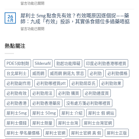
會
嗎？
在
留言功能已關閉
地
怎
科
〈Kamagra
那
樣？
學
果
非）
犀利士 5mg 點食先有效？冇效嘅原因逐個捉——藥
26
3
實
凍
效
6 月
師：九成「冇效」投訴，其實係食錯位多過藥唔掂
位
證
用
果、
網
告
在
留言功能已關閉
法
服
友
訴
〈犀
與
法
真
你
利
副
與
實
真
士
熱點關注
作
印
體
相，
5mg
用：
度
驗
備
點
果
Levifil-
＋
孕
食
凍
20〉
PDE5抑制劑
Sildenafil
勃起功能障礙
印度必利勁香港哪裡買
醫
男
先
威
中
學
性
有
嘅
台北犀利士
威而鋼
威而鋼 脷底丸 禁忌
必利勁
必利勁價格
真
必
效？
速
相
讀〉
冇
效
必利勁副作用
必利勁哪裡買ptt
必利勁屈臣氏
必利勁效果
大
中
效
話
公
嘅
必利勁有效
必利勁用法
必利勁 購買
必利勁邊度買
術
開〉
原
要
中
因
必利勁香港
必利勁香港藥房
沒有處方箋必利勁哪裡買
打
逐
折
犀利士5mg
犀利士 50mg
犀利士 介紹
犀利士 假 網站
個
讀〉
捉
中
犀利士價錢
犀利士劑量
犀利士台灣
犀利士台灣官網
——
藥
犀利士 學名藥價格
犀利士官網
犀利士官網 真 假
犀利士正版
師：