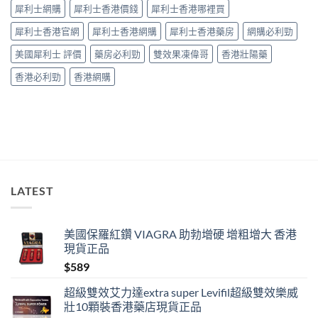
九
犀利士網購
犀利士香港價錢
犀利士香港哪裡買
成
「冇
犀利士香港官網
犀利士香港網購
犀利士香港藥房
網購必利勁
效」
投
美國犀利士 評價
藥房必利勁
雙效果凍偉哥
香港壯陽藥
訴，
其
香港必利勁
香港網購
實
係
食
錯
位
多
過
藥
唔
LATEST
掂〉
中
美國保羅紅鑽 VIAGRA 助勃增硬 增粗增大 香港
現貨正品
$
589
超級雙效艾力達extra super Levifil超級雙效樂威
壯10顆裝香港藥店現貨正品