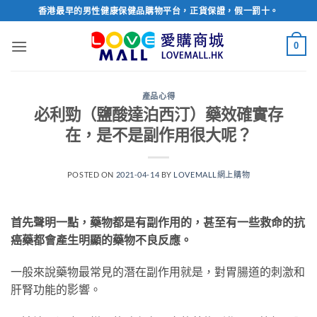
Skip
香港最早的男性健康保健品購物平台，正貨保證，假一罰十。
to
content
0
產品心得
必利勁（鹽酸達泊西汀）藥效確實存
在，是不是副作用很大呢？
POSTED ON
2021-04-14
BY
LOVEMALL網上購物
首先聲明一點，藥物都是有副作用的，甚至有一些救命的抗
癌藥都會產生明顯的藥物不良反應。
一般來說藥物最常見的潛在副作用就是，對胃腸道的刺激和
肝腎功能的影響。