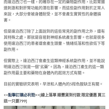
而達泊西汀也一樣，的確存在一定的藥物副作用，比如胃腸
道刺激和對肝腎功能的潛在影響，而這些副作用對於正常人
來說，大部分會被身體耐受，並不會產生實質性的身體損
害。
但是達泊西汀除了上面說到的這些常見的副作用之外，還有
其特殊之處，那就是容易對神經系統產生影響。也就是很多
使用達泊西汀的患者還會產生頭暈、情緒低落和性欲低下等
副作用。
但實際上，達泊西汀會產生這類神經系統副作用，並不能說
明達泊西汀就是一個“劣藥”。因為，達泊西汀產生的這一類
副作用最主要和藥物在身體內的起效方式有關。
目前的實驗研究表明，早泄和人體內的5羥色胺缺乏有關。
<<
點擊訂購必利勁
>>[線上落單 順豐貨到付款 限定優惠 買三
送一只要799]