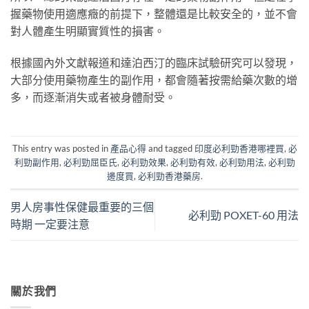
握藥物使用適應癥的前提下，整體還是比較安全的，並不會
對人體產生明顯實質性的損害。
根據國內外文獻報道和達泊西汀的臨床試驗研究可以發現，
大部分使用藥物產生的副作用，都會隨著按需給藥次數的增
多，而逐漸消失或者被身體耐受。
This entry was posted in
產品心得
and tagged
印度必利勁香港哪裡買
,
必
利勁副作用
,
必利勁屈臣氏
,
必利勁效果
,
必利勁有效
,
必利勁用法
,
必利勁
邊度買
,
必利勁香港藥房
.
男人房事性保健最重要的三個
必利勁 POXET-60 用法
時期 一定要注意
關於我們