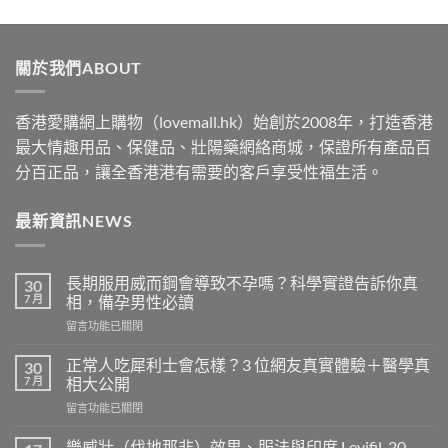
range:
$489
through
關於我們ABOUT
$2500
香港愛購網上購物（lovemall.hk）始創於2008年，打造香港
最大情趣用品、保健品、壯陽藥網絡商城，保證所有產品百
分百正品，讓全香港港有需要的客戶享受性福生活。
最新資訊NEWS
長期服用威而鋼會導致不孕嗎？科學實證告訴你真
30
7 月
相，備孕男性必讀
在
留言功能已關閉
〈長
期
正常人吃犀利士會怎樣？3 位網友真實體驗＋醫學真
30
服
7 月
相大公開
用
在
留言功能已關閉
威
〈正
而
常
鋼
樂威壯（伐地那非）效果、服法與印度 Levifil-20