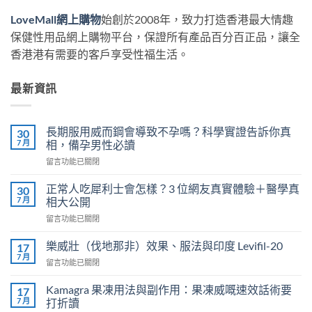
LoveMall網上購物
始創於2008年，致力打造香港最大情趣
保健性用品網上購物平台，保證所有產品百分百正品，讓全
香港港有需要的客戶享受性福生活。
最新資訊
長期服用威而鋼會導致不孕嗎？科學實證告訴你真
30
7 月
相，備孕男性必讀
在
留言功能已關閉
〈長
期
正常人吃犀利士會怎樣？3 位網友真實體驗＋醫學真
30
服
7 月
相大公開
用
在
留言功能已關閉
威
〈正
而
常
鋼
樂威壯（伐地那非）效果、服法與印度 Levifil-20
17
人
會
7 月
在
留言功能已關閉
吃
導
〈樂
犀
致
威
Kamagra 果凍用法與副作用：果凍威嘅速效話術要
利
17
不
壯
7 月
士
打折讀
孕
（伐