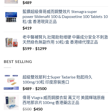
$
489
藍鑽超級偉哥威而鋼雙效片 Stenagra super
power Sildenafil 100 & Dapoxetine 100 Tablets 10
粒/盒 香港現貨正品
$
419
老中醫補腎丸 壯陽助勃增硬 中藥成分安全不刺激
天然綠色無副作用 10粒/盒 香港總代理正品
Price
$
599
–
$
1299
range:
$599
BEST SELLING
through
$1299
超級雙效犀利士Super Tadarise 勃起持久
100mg/10粒 印度原裝進口
Price
$
489
–
$
2500
range:
偉哥 Viagra 威而鋼膜衣錠 萬艾可 美國輝瑞原廠
$489
西地那非片100mg 香港藥店正品
through
Original
Current
$
500
$
450
$2500