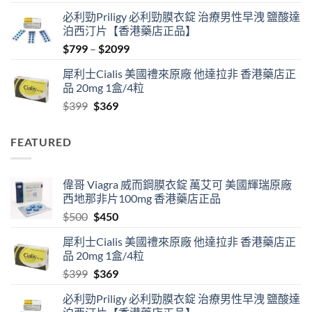
price
price
必利勁Priligy 必利勁膜衣錠 治療男性早洩 鹽酸達
was:
is:
泊西汀片【香港藥店正品】
$500.
$450.
Price
$
799
–
$
2099
range:
犀利士Cialis 美國禮來原廠 他達拉非 香港藥店正
$799
品 20mg 1盒/4粒
through
Original
Current
$
399
$
369
$2099
price
price
was:
is:
FEATURED
$399.
$369.
偉哥 Viagra 威而鋼膜衣錠 萬艾可 美國輝瑞原廠
西地那非片100mg 香港藥店正品
Original
Current
$
500
$
450
price
price
犀利士Cialis 美國禮來原廠 他達拉非 香港藥店正
was:
is:
品 20mg 1盒/4粒
$500.
$450.
Original
Current
$
399
$
369
price
price
必利勁Priligy 必利勁膜衣錠 治療男性早洩 鹽酸達
was:
is: