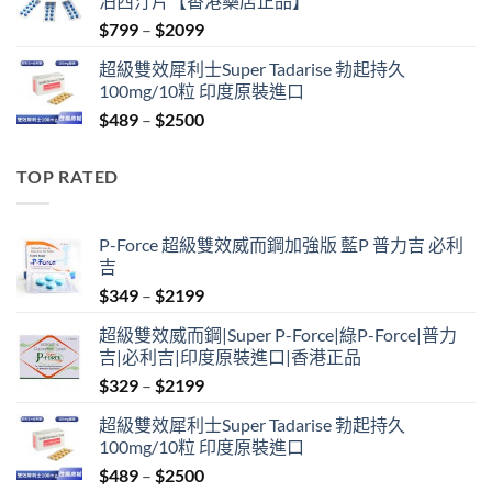
泊西汀片【香港藥店正品】
$399.
$369.
Price
$
799
–
$
2099
range:
超級雙效犀利士Super Tadarise 勃起持久
$799
100mg/10粒 印度原裝進口
through
Price
$
489
–
$
2500
$2099
range:
$489
TOP RATED
through
$2500
P-Force 超級雙效威而鋼加強版 藍P 普力吉 必利
吉
Price
$
349
–
$
2199
range:
超級雙效威而鋼|Super P-Force|綠P-Force|普力
$349
吉|必利吉|印度原裝進口|香港正品
through
Price
$
329
–
$
2199
$2199
range:
超級雙效犀利士Super Tadarise 勃起持久
$329
100mg/10粒 印度原裝進口
through
Price
$
489
–
$
2500
$2199