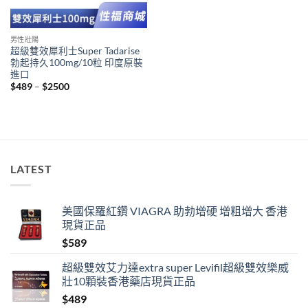
男性壯陽
超級雙效犀利士Super Tadarise
勃起持久100mg/10粒 印度原裝
進口
Price
$
489
–
$
2500
range:
$489
through
$2500
LATEST
美國保羅紅鑽 VIAGRA 助勃增硬 增粗增大 香港
現貨正品
$
589
超級雙效艾力達extra super Levifil超級雙效樂威
壯10顆裝香港藥店現貨正品
$
489