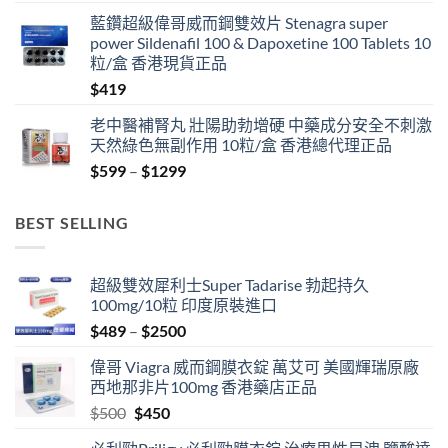
藍鑽超級偉哥威而鋼雙效片 Stenagra super
power Sildenafil 100 & Dapoxetine 100 Tablets 10
粒/盒 香港現貨正品
$
419
老中醫補腎丸 壯陽助勃增硬 中藥成分安全不刺激
天然綠色無副作用 10粒/盒 香港總代理正品
Price
$
599
–
$
1299
range:
$599
BEST SELLING
through
$1299
超級雙效犀利士Super Tadarise 勃起持久
100mg/10粒 印度原裝進口
Price
$
489
–
$
2500
range:
偉哥 Viagra 威而鋼膜衣錠 萬艾可 美國輝瑞原廠
$489
西地那非片100mg 香港藥店正品
through
Original
Current
$
500
$
450
$2500
price
price