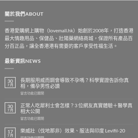
$489
through
關於我們ABOUT
$2500
香港愛購網上購物（lovemall.hk）始創於2008年，打造香港
最大情趣用品、保健品、壯陽藥網絡商城，保證所有產品百
分百正品，讓全香港港有需要的客戶享受性福生活。
最新資訊NEWS
長期服用威而鋼會導致不孕嗎？科學實證告訴你真
30
7 月
相，備孕男性必讀
在
留言功能已關閉
〈長
期
正常人吃犀利士會怎樣？3 位網友真實體驗＋醫學真
30
服
7 月
相大公開
用
在
留言功能已關閉
威
〈正
而
常
鋼
樂威壯（伐地那非）效果、服法與印度 Levifil-20
17
人
會
7 月
在
留言功能已關閉