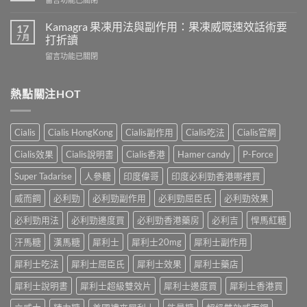
吃
導
〈樂
犀
致
威
Kamagra 果凍用法與副作用：果凍威嘅速效話術要
利
17
不
壯
7 月
士
打折讀
孕
（伐
會
嗎？
在
留言功能已關閉
地
怎
科
〈Kamagra
那
樣？
學
果
非）
3
實
凍
熱點關注HOT
效
位
證
用
果、
網
告
法
服
友
訴
與
法
真
Cialis
Cialis HongKong
Cialis副作用
Cialis吃法
Cialis官網
你
副
與
實
真
作
印
Cialis效果
Cialis說明書
Cialis香港
Hamer candy
P-Force
體
相，
用：
度
驗
備
果
Levifil-
Super Tadarise
人參糖
印度偉哥
印度必利勁香港哪裡買
＋
孕
凍
20〉
醫
男
威
威而鋼
必利勁
必利勁副作用
必利勁屈臣氏
必利勁效果
中
學
性
嘅
真
必
速
必利勁用法
必利勁邊度買
必利勁香港藥房
必利吉
悍馬紅糖
相
讀〉
效
大
中
汗馬糖
漢馬糖
犀利士
犀利士20mg
犀利士副作用
話
公
術
開〉
犀利士吃法
犀利士屈臣氏
犀利士效果
犀利士藥店
要
中
打
犀利士說明書
犀利士超級雙效片
犀利士邊度買
犀利士香港買
折
讀〉