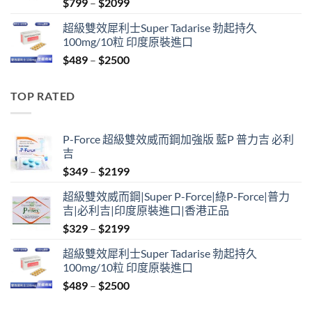
Price
$
799
–
$
2099
range:
超級雙效犀利士Super Tadarise 勃起持久
$799
100mg/10粒 印度原裝進口
through
Price
$
489
–
$
2500
$2099
range:
$489
TOP RATED
through
$2500
P-Force 超級雙效威而鋼加強版 藍P 普力吉 必利
吉
Price
$
349
–
$
2199
range:
超級雙效威而鋼|Super P-Force|綠P-Force|普力
$349
吉|必利吉|印度原裝進口|香港正品
through
Price
$
329
–
$
2199
$2199
range:
超級雙效犀利士Super Tadarise 勃起持久
$329
100mg/10粒 印度原裝進口
through
Price
$
489
–
$
2500
$2199
range: