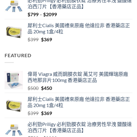
必利勁Priligy 必利勁膜衣錠 治療男性早洩 鹽酸達
was:
is:
泊西汀片【香港藥店正品】
$500.
$450.
Price
$
799
–
$
2099
range:
犀利士Cialis 美國禮來原廠 他達拉非 香港藥店正
$799
品 20mg 1盒/4粒
through
Original
Current
$
399
$
369
$2099
price
price
was:
is:
FEATURED
$399.
$369.
偉哥 Viagra 威而鋼膜衣錠 萬艾可 美國輝瑞原廠
西地那非片100mg 香港藥店正品
Original
Current
$
500
$
450
price
price
犀利士Cialis 美國禮來原廠 他達拉非 香港藥店正
was:
is:
品 20mg 1盒/4粒
$500.
$450.
Original
Current
$
399
$
369
price
price
必利勁Priligy 必利勁膜衣錠 治療男性早洩 鹽酸達
was:
is:
泊西汀片【香港藥店正品】
$399.
$369.