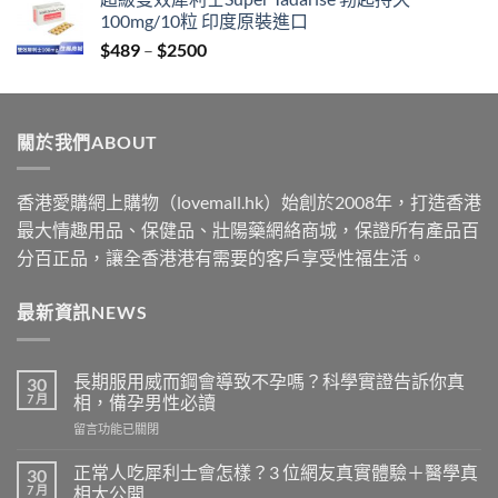
$329
100mg/10粒 印度原裝進口
through
Price
$
489
–
$
2500
$2199
range:
$489
through
關於我們ABOUT
$2500
香港愛購網上購物（lovemall.hk）始創於2008年，打造香港
最大情趣用品、保健品、壯陽藥網絡商城，保證所有產品百
分百正品，讓全香港港有需要的客戶享受性福生活。
最新資訊NEWS
長期服用威而鋼會導致不孕嗎？科學實證告訴你真
30
7 月
相，備孕男性必讀
在
留言功能已關閉
〈長
期
正常人吃犀利士會怎樣？3 位網友真實體驗＋醫學真
30
服
7 月
相大公開