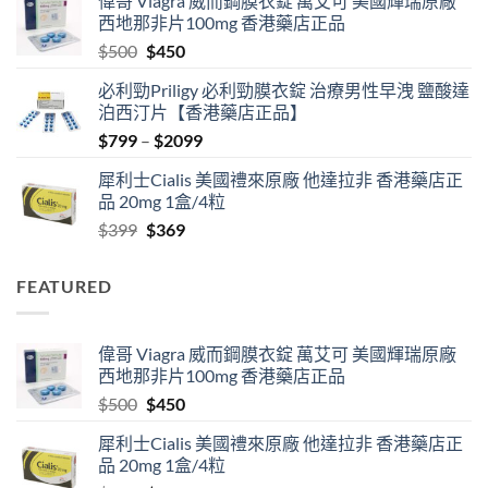
偉哥 Viagra 威而鋼膜衣錠 萬艾可 美國輝瑞原廠
$489
西地那非片100mg 香港藥店正品
through
Original
Current
$
500
$
450
$2500
price
price
必利勁Priligy 必利勁膜衣錠 治療男性早洩 鹽酸達
was:
is:
泊西汀片【香港藥店正品】
$500.
$450.
Price
$
799
–
$
2099
range:
犀利士Cialis 美國禮來原廠 他達拉非 香港藥店正
$799
品 20mg 1盒/4粒
through
Original
Current
$
399
$
369
$2099
price
price
was:
is:
FEATURED
$399.
$369.
偉哥 Viagra 威而鋼膜衣錠 萬艾可 美國輝瑞原廠
西地那非片100mg 香港藥店正品
Original
Current
$
500
$
450
price
price
犀利士Cialis 美國禮來原廠 他達拉非 香港藥店正
was:
is:
品 20mg 1盒/4粒
$500.
$450.