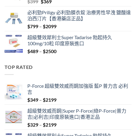
Original
Current
$
399
$
369
price
price
必利勁Priligy 必利勁膜衣錠 治療男性早洩 鹽酸達
was:
is:
泊西汀片【香港藥店正品】
$399.
$369.
Price
$
799
–
$
2099
range:
超級雙效犀利士Super Tadarise 勃起持久
$799
100mg/10粒 印度原裝進口
through
Price
$
489
–
$
2500
$2099
range:
$489
TOP RATED
through
$2500
P-Force 超級雙效威而鋼加強版 藍P 普力吉 必利
吉
Price
$
349
–
$
2199
range:
超級雙效威而鋼|Super P-Force|綠P-Force|普力
$349
吉|必利吉|印度原裝進口|香港正品
through
Price
$
329
–
$
2199
$2199
range:
超級雙效犀利士Super Tadarise 勃起持久