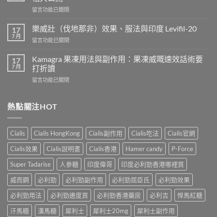
用
在
留言功能已關閉
威
〈正
而
常
鋼
樂威壯（伐地那非）效果、服法與印度 Levifil-20
17
人
會
7 月
在
留言功能已關閉
吃
導
〈樂
犀
致
威
Kamagra 果凍用法與副作用：果凍威嘅速效話術要
利
17
不
壯
7 月
士
打折讀
孕
（伐
會
嗎？
在
留言功能已關閉
地
怎
科
〈Kamagra
那
樣？
學
果
非）
3
實
凍
熱點關注HOT
效
位
證
用
果、
網
告
法
服
友
訴
與
法
真
Cialis
Cialis HongKong
Cialis副作用
Cialis吃法
Cialis官網
你
副
與
實
真
作
印
Cialis效果
Cialis說明書
Cialis香港
Hamer candy
P-Force
體
相，
用：
度
驗
備
果
Levifil-
Super Tadarise
人參糖
印度偉哥
印度必利勁香港哪裡買
＋
孕
凍
20〉
醫
男
威
威而鋼
必利勁
必利勁副作用
必利勁屈臣氏
必利勁效果
中
學
性
嘅
真
必
速
必利勁用法
必利勁邊度買
必利勁香港藥房
必利吉
悍馬紅糖
相
讀〉
效
大
中
汗馬糖
漢馬糖
犀利士
犀利士20mg
犀利士副作用
話
公