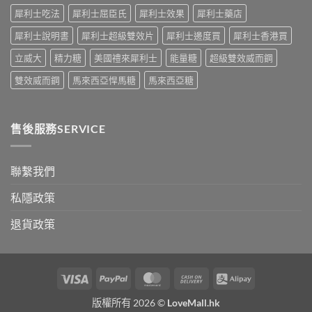
術
開〉
犀利士吃法
犀利士屈臣氏
犀利士效果
犀利士藥店
要
中
打
犀利士說明書
犀利士超級雙效片
犀利士邊度買
犀利士香港買
折
讀〉
立威大
精力糖
美國禮來犀利士
能量糖
超級雙效威而鋼
中
雙效威而鋼
馬來西亞悍馬糖
馬來西亞糖
售後服務SERVICE
聯繫我們
私隱政策
退貨政策
Visa
PayPal
MasterCard
Cash
Alipay
On
版權所有 2026 ©
LoveMall.hk
Delivery