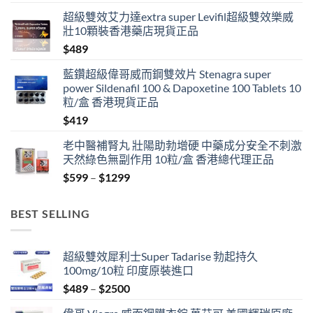
超級雙效艾力達extra super Levifil超級雙效樂威
壯10顆裝香港藥店現貨正品
$
489
藍鑽超級偉哥威而鋼雙效片 Stenagra super
power Sildenafil 100 & Dapoxetine 100 Tablets 10
粒/盒 香港現貨正品
$
419
老中醫補腎丸 壯陽助勃增硬 中藥成分安全不刺激
天然綠色無副作用 10粒/盒 香港總代理正品
Price
$
599
–
$
1299
range:
$599
BEST SELLING
through
$1299
超級雙效犀利士Super Tadarise 勃起持久
100mg/10粒 印度原裝進口
Price
$
489
–
$
2500
range: