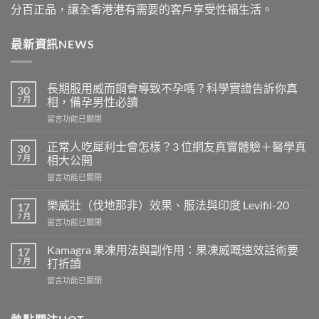
分百正品，讓全香港港有需要的客戶享受性福生活。
最新資訊NEWS
長期服用威而鋼會導致不孕嗎？科學實證告訴你真
30
7 月
相，備孕男性必讀
在
留言功能已關閉
〈長
期
正常人吃犀利士會怎樣？3 位網友真實體驗＋醫學真
30
服
7 月
相大公開
用
在
留言功能已關閉
威
〈正
而
常
鋼
樂威壯（伐地那非）效果、服法與印度 Levifil-20
17
人
會
7 月
在
留言功能已關閉
吃
導
〈樂
犀
致
威
Kamagra 果凍用法與副作用：果凍威嘅速效話術要
利
17
不
壯
7 月
士
打折讀
孕
（伐
會
嗎？
在
留言功能已關閉
地
怎
科
〈Kamagra
那
樣？
學
果
非）
3
實
凍
效