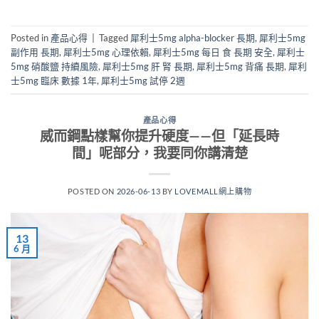
Posted in
產品心得
|
Tagged
犀利士5mg alpha-blocker 長期
,
犀利士5mg
副作用 長期
,
犀利士5mg 心理依賴
,
犀利士5mg 每日 食 長期 安全
,
犀利士
5mg 硝酸鹽 持續風險
,
犀利士5mg 肝 腎 長期
,
犀利士5mg 背痛 長期
,
犀利
士5mg 臨床 數據 1年
,
犀利士5mg 試停 2週
產品心得
威而鋼點樣幫你提升硬度——但「延長時
間」呢部分，我要同你講清楚
POSTED ON
2026-06-13
BY
LOVEMALL網上購物
13
6 月