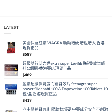
錯
位
多
過
藥
唔
LATEST
掂〉
中
美國保羅紅鑽 VIAGRA 助勃增硬 增粗增大 香港
現貨正品
$
589
超級雙效艾力達extra super Levifil超級雙效樂威
壯10顆裝香港藥店現貨正品
$
489
藍鑽超級偉哥威而鋼雙效片 Stenagra super
power Sildenafil 100 & Dapoxetine 100 Tablets 10
粒/盒 香港現貨正品
$
419
老中醫補腎丸 壯陽助勃增硬 中藥成分安全不刺激