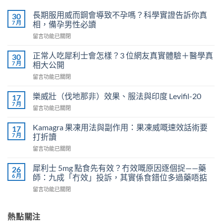
長期服用威而鋼會導致不孕嗎？科學實證告訴你真
30
7 月
相，備孕男性必讀
在
留言功能已關閉
〈長
期
正常人吃犀利士會怎樣？3 位網友真實體驗＋醫學真
30
服
7 月
相大公開
用
在
留言功能已關閉
威
〈正
而
常
鋼
樂威壯（伐地那非）效果、服法與印度 Levifil-20
17
人
會
7 月
在
留言功能已關閉
吃
導
〈樂
犀
致
威
Kamagra 果凍用法與副作用：果凍威嘅速效話術要
利
17
不
壯
7 月
士
打折讀
孕
（伐
會
嗎？
在
留言功能已關閉
地
怎
科
〈Kamagra
那
樣？
學
果
非）
犀利士 5mg 點食先有效？冇效嘅原因逐個捉——藥
26
3
實
凍
效
6 月
師：九成「冇效」投訴，其實係食錯位多過藥唔掂
位
證
用
果、
網
告
在
留言功能已關閉
法
服
友
訴
〈犀
與
法
真
你
利
副
與
實
真
士
熱點關注
作
印
體
相，