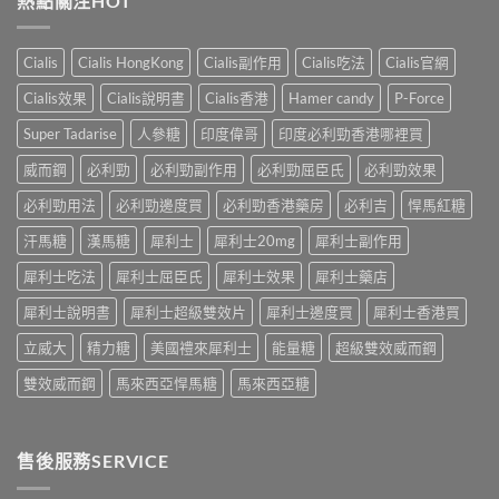
熱點關注HOT
位
證
用
果、
網
告
法
服
友
訴
與
法
真
Cialis
Cialis HongKong
Cialis副作用
Cialis吃法
Cialis官網
你
副
與
實
真
作
印
Cialis效果
Cialis說明書
Cialis香港
Hamer candy
P-Force
體
相，
用：
度
驗
備
果
Levifil-
Super Tadarise
人參糖
印度偉哥
印度必利勁香港哪裡買
＋
孕
凍
20〉
醫
男
威
威而鋼
必利勁
必利勁副作用
必利勁屈臣氏
必利勁效果
中
學
性
嘅
真
必
速
必利勁用法
必利勁邊度買
必利勁香港藥房
必利吉
悍馬紅糖
相
讀〉
效
大
中
汗馬糖
漢馬糖
犀利士
犀利士20mg
犀利士副作用
話
公
術
開〉
犀利士吃法
犀利士屈臣氏
犀利士效果
犀利士藥店
要
中
打
犀利士說明書
犀利士超級雙效片
犀利士邊度買
犀利士香港買
折
讀〉
立威大
精力糖
美國禮來犀利士
能量糖
超級雙效威而鋼
中
雙效威而鋼
馬來西亞悍馬糖
馬來西亞糖
售後服務SERVICE