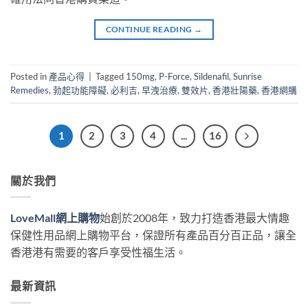
CONTINUE READING
→
Posted in
產品心得
|
Tagged
150mg
,
P-Force
,
Sildenafil
,
Sunrise
Remedies
,
勃起功能障礙
,
必利吉
,
早洩治療
,
雙效片
,
香港壯陽藥
,
香港網購
1
2
3
4
...
16
關於我們
LoveMall網上購物
始創於2008年，致力打造香港最大情趣
保健性用品網上購物平台，保證所有產品百分百正品，讓全
香港港有需要的客戶享受性福生活。
最新資訊