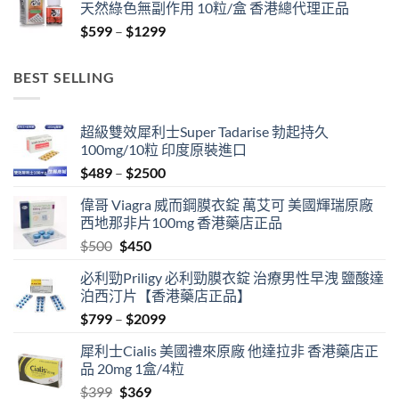
天然綠色無副作用 10粒/盒 香港總代理正品
Price
$
599
–
$
1299
range:
$599
BEST SELLING
through
$1299
超級雙效犀利士Super Tadarise 勃起持久
100mg/10粒 印度原裝進口
Price
$
489
–
$
2500
range:
偉哥 Viagra 威而鋼膜衣錠 萬艾可 美國輝瑞原廠
$489
西地那非片100mg 香港藥店正品
through
Original
Current
$
500
$
450
$2500
price
price
必利勁Priligy 必利勁膜衣錠 治療男性早洩 鹽酸達
was:
is:
泊西汀片【香港藥店正品】
$500.
$450.
Price
$
799
–
$
2099
range:
犀利士Cialis 美國禮來原廠 他達拉非 香港藥店正
$799
品 20mg 1盒/4粒
through
Original
Current
$
399
$
369
$2099