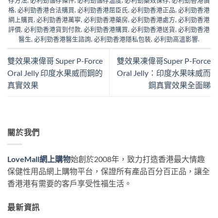
格
,
必利勁香港合法購買
,
必利勁香港屈臣氏
,
必利勁香港正品
,
必利勁香港
網上購買
,
必利勁香港萬寧
,
必利勁香港藥房
,
必利勁香港處方
,
必利勁香港
評價
,
必利勁香港貨到付款
,
必利勁香港購買
,
必利勁香港送貨
,
必利勁香港
醫生
,
必利勁香港醫生諮詢
,
必利勁香港隱私包裝
,
必利勁高溫影響
.
雙效果凍偉哥 Super P-Force
雙效果凍偉哥Super P-Force
Oral Jelly 印度水果威而鋼的
Oral Jelly：印度水果味威而
真實效果
鋼真實效果全面睇
關於我們
LoveMall網上購物
始創於2008年，致力打造香港最大情趣
保健性用品網上購物平台，保證所有產品百分百正品，讓全
香港港有需要的客戶享受性福生活。
最新資訊