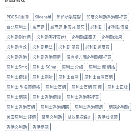
體
相，
5mg
用：
度
驗
備
點
果
Levifil-
＋
孕
食
凍
20〉
PDE5抑制劑
Sildenafil
勃起功能障礙
印度必利勁香港哪裡買
醫
男
先
威
中
學
性
有
嘅
台北犀利士
威而鋼
威而鋼 脷底丸 禁忌
必利勁
必利勁價格
真
必
效？
速
相
讀〉
冇
效
必利勁副作用
必利勁哪裡買ptt
必利勁屈臣氏
必利勁效果
大
中
效
話
公
嘅
必利勁有效
必利勁用法
必利勁 購買
必利勁邊度買
術
開〉
原
要
中
因
必利勁香港
必利勁香港藥房
沒有處方箋必利勁哪裡買
打
逐
折
犀利士5mg
犀利士 50mg
犀利士 介紹
犀利士 假 網站
個
讀〉
捉
中
犀利士價錢
犀利士劑量
犀利士台灣
犀利士台灣官網
——
藥
犀利士 學名藥價格
犀利士官網
犀利士官網 真 假
犀利士正版
師：
九
犀利士網購
犀利士香港價錢
犀利士香港哪裡買
成
「冇
犀利士香港官網
犀利士香港網購
犀利士香港藥房
網購必利勁
效」
投
美國犀利士 評價
藥房必利勁
雙效果凍偉哥
香港壯陽藥
訴，
其
香港必利勁
香港網購
實
係