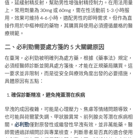
值，延緩射精反射，幫助男性增強射精控制力。在用法用量
上，常用劑量為 30mg 或 60mg，需在性活動前 1-3 小時服
用，效果可維持 4-6 小時，適配男性的即時需求。但作為直
接作用於中樞神經的藥物，其購買與使用必須遵循嚴格的醫
療規範。
二、必利勁需要處方箋的 5 大關鍵原因
在臺灣，必利勁被明確列為處方藥，根據《藥事法》規定，
必須經醫師診斷並開具處方箋後，才能在正規藥局購買。這
一要求並非限制，而是從安全與療效角度出發的必要措施，
具體原因有五點：
確保診斷精准，避免掩蓋潛在疾病
早洩的成因複雜，可能是心理壓力、焦慮等情緒問題導致，
也可能與荷爾蒙失調、甲狀腺異常、前列腺炎等潛在疾病相
關。
必利勁
僅對原發性或繼發性早洩有效，並非萬能藥。醫
師需通過詳細問診與專業檢查，判斷患者是否真的適合使用