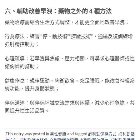
六、輔助改善早洩：藥物之外的 4 種方法
藥物治療需結合生活方式調整，才能更全面地改善早洩：
行為療法：練習 “停 – 動技術”“擠壓技術”，通過反復訓練增
強射精控制力；
心理疏導：若早洩與焦慮、壓力相關，可尋求心理醫師或性
諮詢師的幫助；
健康作息：規律運動、均衡飲食、充足睡眠，能改善神經系
統功能，提升身體狀態；
伴侶溝通：與伴侶坦誠交流需求與困擾，減少心理負擔，共
同提升性生活品質。
This entry was posted in
男性健康
and tagged
必利勁保存方式
,
必利勁儲
存方法
,
必利勁儲存條件
,
必利勁儲存溫度
,
必利勁藥效保存
,
必利勁香港價