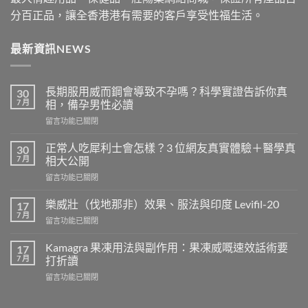
分百正品，讓全香港港有需要的客戶享受性福生活。
最新資訊NEWS
長期服用威而鋼會導致不孕嗎？科學實證告訴你真
30
7 月
相，備孕男性必讀
在
留言功能已關閉
〈長
期
正常人吃犀利士會怎樣？3 位網友真實體驗＋醫學真
30
服
7 月
相大公開
用
在
留言功能已關閉
威
〈正
而
常
鋼
樂威壯（伐地那非）效果、服法與印度 Levifil-20
17
人
會
7 月
在
留言功能已關閉
吃
導
〈樂
犀
致
威
Kamagra 果凍用法與副作用：果凍威嘅速效話術要
利
17
不
壯
7 月
士
打折讀
孕
（伐
會
嗎？
在
留言功能已關閉
地
怎
科
〈Kamagra
那
樣？
學
果
非）
3
實