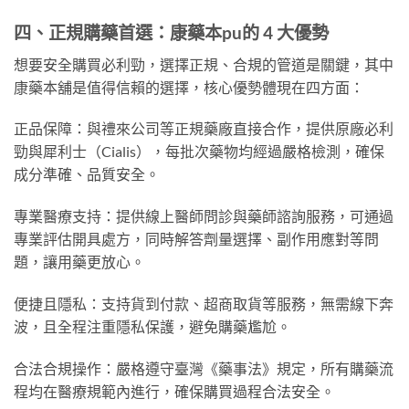
四、正規購藥首選：康藥本pu的 4 大優勢
想要安全購買必利勁，選擇正規、合規的管道是關鍵，其中
康藥本舖是值得信賴的選擇，核心優勢體現在四方面：
正品保障：與禮來公司等正規藥廠直接合作，提供原廠必利
勁與犀利士（Cialis），每批次藥物均經過嚴格檢測，確保
成分準確、品質安全。
專業醫療支持：提供線上醫師問診與藥師諮詢服務，可通過
專業評估開具處方，同時解答劑量選擇、副作用應對等問
題，讓用藥更放心。
便捷且隱私：支持貨到付款、超商取貨等服務，無需線下奔
波，且全程注重隱私保護，避免購藥尷尬。
合法合規操作：嚴格遵守臺灣《藥事法》規定，所有購藥流
程均在醫療規範內進行，確保購買過程合法安全。