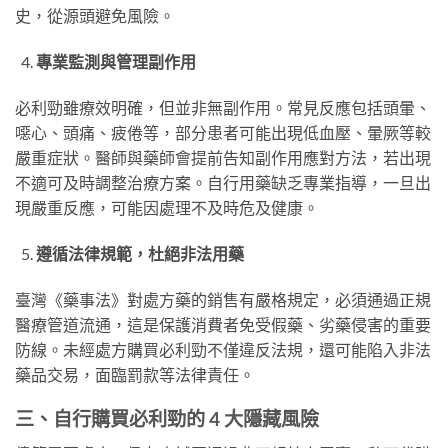
史，從源頭避免風險。
專業監測與管理副作用
必利勁雖療效明確，但並非無副作用。常見反應包括頭暈、
噁心、頭痛、疲倦等，部分患者可能出現低血壓、暈厥等較
嚴重症狀。醫師與藥師會提前告知副作用應對方法，若出現
不適可及時調整治療方案。自行用藥缺乏專業指導，一旦出
現嚴重反應，可能因處理不及時危及健康。
遵循法律規範，杜絕非法用藥
臺灣《藥事法》對處方藥的銷售有嚴格規定，必須通過正規
醫療管道流通，這是保護消費者免受假藥、劣藥侵害的重要
防線。未經處方購買必利勁不僅違反法規，還可能陷入非法
藥品交易，面臨罰款等法律責任。
三、自行購買必利勁的 4 大隱藏風險