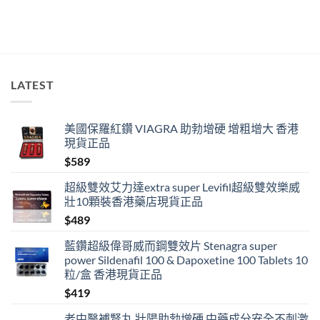
食
錯
位
多
過
藥
唔
LATEST
掂〉
中
美國保羅紅鑽 VIAGRA 助勃增硬 增粗增大 香港
現貨正品
$
589
超級雙效艾力達extra super Levifil超級雙效樂威
壯10顆裝香港藥店現貨正品
$
489
藍鑽超級偉哥威而鋼雙效片 Stenagra super
power Sildenafil 100 & Dapoxetine 100 Tablets 10
粒/盒 香港現貨正品
$
419
老中醫補腎丸 壯陽助勃增硬 中藥成分安全不刺激