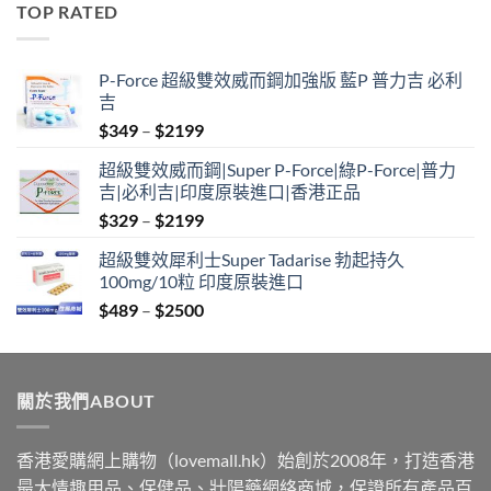
TOP RATED
through
$2500
P-Force 超級雙效威而鋼加強版 藍P 普力吉 必利
吉
Price
$
349
–
$
2199
range:
超級雙效威而鋼|Super P-Force|綠P-Force|普力
$349
吉|必利吉|印度原裝進口|香港正品
through
Price
$
329
–
$
2199
$2199
range:
超級雙效犀利士Super Tadarise 勃起持久
$329
100mg/10粒 印度原裝進口
through
Price
$
489
–
$
2500
$2199
range:
$489
through
關於我們ABOUT
$2500
香港愛購網上購物（lovemall.hk）始創於2008年，打造香港
最大情趣用品、保健品、壯陽藥網絡商城，保證所有產品百