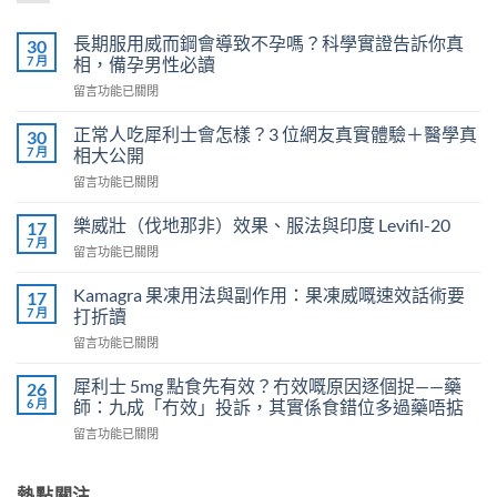
長期服用威而鋼會導致不孕嗎？科學實證告訴你真
30
7 月
相，備孕男性必讀
在
留言功能已關閉
〈長
期
正常人吃犀利士會怎樣？3 位網友真實體驗＋醫學真
30
服
7 月
相大公開
用
在
留言功能已關閉
威
〈正
而
常
鋼
樂威壯（伐地那非）效果、服法與印度 Levifil-20
17
人
會
7 月
在
留言功能已關閉
吃
導
〈樂
犀
致
威
Kamagra 果凍用法與副作用：果凍威嘅速效話術要
利
17
不
壯
7 月
士
打折讀
孕
（伐
會
嗎？
在
留言功能已關閉
地
怎
科
〈Kamagra
那
樣？
學
果
非）
犀利士 5mg 點食先有效？冇效嘅原因逐個捉——藥
26
3
實
凍
效
6 月
師：九成「冇效」投訴，其實係食錯位多過藥唔掂
位
證
用
果、
網
告
在
留言功能已關閉
法
服
友
訴
〈犀
與
法
真
你
利
副
與
實
真
士
熱點關注
作
印