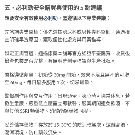
五、必利勁安全購買與使用的 5 點建議
想要安全有效使用
必利勁
，需遵循以下專業建議：
先諮詢專業醫師：優先選擇泌尿科或男性專科醫師，通過檢
查明確早洩原因，獲取個性化處方與用藥指導。
鎖定正規管道：通過康藥本舖等官方認證平臺購買，收貨後
檢查包裝是否完整、有無明確劑量標識與生產批號。
嚴格遵循劑量：初始從 30mg 開始，效果不足且無不適可增
至 60mg，每日最多服用 1 次，切忌過量。
警惕副作用與交互作用：出現頭暈、噁心時可適當休息，若
發生暈厥、嚴重低血壓需立即就醫；服藥期間避免飲酒，不
與其他 SSRI 類藥物、硝酸酯類藥物同服。
妥善儲存藥物：存放於 15-30°C 的陰涼乾燥處，遠離高溫、
潮濕環境，防止藥效流失。