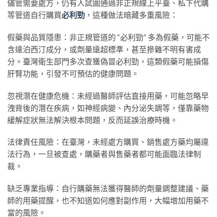
儘管需要處方，仍有人試圖通過非正規線上平臺、私下代購
等管道自行購買
必利勁
，這種做法暗藏多重風險：
假藥與品質隱患：非正規管道的 “必利勁” 多為假藥，可能不
含達泊西汀成分，或劑量遠超標準，甚至摻雜不明有害成
分。臺灣衛生部門多次查獲偽冒必利勁，這類假藥可能損傷
肝腎功能，引發不可預估的健康問題。
忽視潛在健康危機：未經過醫師評估直接用藥，可能忽略早
洩背後的潛在疾病，如神經病變、內分泌失調等，僅靠藥物
緩解症狀無法解決根本問題，反而延誤治療時機。
法律責任風險：在臺灣，未經處方購買、銷售處方藥均屬違
法行為，一旦被查處，購藥者與售藥者都可能面臨法律制
裁。
缺乏專業指導：自行購藥無法獲得醫師的劑量調整建議、藥
師的用藥提醒，也不知道如何應對副作用，大幅增加用藥不
當的風險。