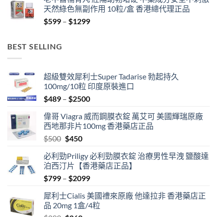
天然綠色無副作用 10粒/盒 香港總代理正品
Price
$
599
–
$
1299
range:
$599
BEST SELLING
through
$1299
超級雙效犀利士Super Tadarise 勃起持久
100mg/10粒 印度原裝進口
Price
$
489
–
$
2500
range:
偉哥 Viagra 威而鋼膜衣錠 萬艾可 美國輝瑞原廠
$489
西地那非片100mg 香港藥店正品
through
Original
Current
$
500
$
450
$2500
price
price
必利勁Priligy 必利勁膜衣錠 治療男性早洩 鹽酸達
was:
is:
泊西汀片【香港藥店正品】
$500.
$450.
Price
$
799
–
$
2099
range:
犀利士Cialis 美國禮來原廠 他達拉非 香港藥店正
$799
品 20mg 1盒/4粒
through