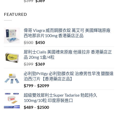
Original
Current
$
399
$
369
$2099
price
price
was:
is:
FEATURED
$399.
$369.
偉哥 Viagra 威而鋼膜衣錠 萬艾可 美國輝瑞原廠
西地那非片100mg 香港藥店正品
Original
Current
$
500
$
450
price
price
犀利士Cialis 美國禮來原廠 他達拉非 香港藥店正
was:
is:
品 20mg 1盒/4粒
$500.
$450.
Original
Current
$
399
$
369
price
price
必利勁Priligy 必利勁膜衣錠 治療男性早洩 鹽酸達
was:
is:
泊西汀片【香港藥店正品】
$399.
$369.
Price
$
799
–
$
2099
range:
超級雙效犀利士Super Tadarise 勃起持久
$799
100mg/10粒 印度原裝進口
through
Price
$
489
–
$
2500
$2099
range:
$489