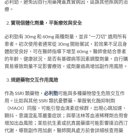
必利勁，避免因自行用藥掩蓋真實病因，延誤其他疾病的治
療。
實現個體化劑量，平衡療效與安全
必利勁有 30mg 和 60mg 兩種劑量，並非 “一刀切” 適用所有
患者。初次使用者通常從 30mg 開始嘗試，若效果不足且身
體耐受良好，可在醫師指導下增至 60mg。醫師會結合患者
的年齡、健康狀況、是否有基礎病等因素調整劑量，自行購
買易導致劑量不足影響療效，或劑量過高增加副作用風險。
規避藥物交互作用風險
作為 SSRI 類藥物，
必利勁
可能與多種藥物發生危險交互作
用。比如與其他 SSRI 類抗憂鬱藥、單胺氧化酶抑制劑
（MAOI）同服，可能引發血清素症候群，出現心跳加速、
顫抖、意識混亂等嚴重症狀；與華法林等血液稀釋劑合用會
增加出血風險；某些抗生素或抗真菌藥還可能影響達泊西汀
代謝，導致副作用加劇。醫師開具處方前會詳細核查用藥