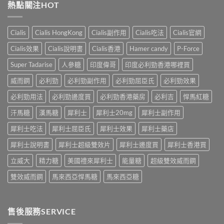
凍
熱點關注HOT
效
位
證
用
果、
網
告
法
服
友
訴
與
法
真
Cialis
Cialis HongKong
Cialis副作用
Cialis吃法
Cialis官網
你
副
與
實
真
作
印
Cialis效果
Cialis說明書
Cialis香港
Hamer candy
P-Force
體
相，
用：
度
驗
備
果
Levifil-
Super Tadarise
人參糖
印度偉哥
印度必利勁香港哪裡買
＋
孕
凍
20〉
醫
男
威
威而鋼
必利勁
必利勁副作用
必利勁屈臣氏
必利勁效果
中
學
性
嘅
真
必
速
必利勁用法
必利勁邊度買
必利勁香港藥房
必利吉
悍馬紅糖
相
讀〉
效
大
中
汗馬糖
漢馬糖
犀利士
犀利士20mg
犀利士副作用
話
公
術
開〉
犀利士吃法
犀利士屈臣氏
犀利士效果
犀利士藥店
要
中
打
犀利士說明書
犀利士超級雙效片
犀利士邊度買
犀利士香港買
折
讀〉
立威大
精力糖
美國禮來犀利士
能量糖
超級雙效威而鋼
中
雙效威而鋼
馬來西亞悍馬糖
馬來西亞糖
售後服務SERVICE