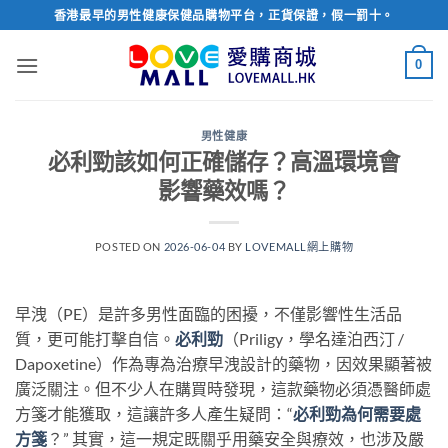
Skip
香港最早的男性健康保健品購物平台，正貨保證，假一罰十。
to
content
0
男性健康
必利勁該如何正確儲存？高溫環境會
影響藥效嗎？
POSTED ON
2026-06-04
BY
LOVEMALL網上購物
早洩（PE）是許多男性面臨的困擾，不僅影響性生活品
質，更可能打擊自信。
必利勁
（Priligy，學名達泊西汀 /
Dapoxetine）作為專為治療早洩設計的藥物，因效果顯著被
廣泛關注。但不少人在購買時發現，這款藥物必須憑醫師處
方箋才能獲取，這讓許多人產生疑問：“
必利勁為何需要處
方箋
？” 其實，這一規定既關乎用藥安全與療效，也涉及嚴