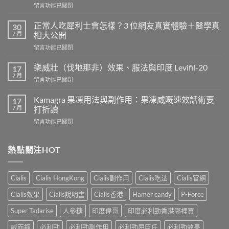
在
留言功能已關閉
〈長
期
正常人吃犀利士會怎樣？3 位網友真實體驗＋醫學真
30
服
7 月
相大公開
用
在
留言功能已關閉
威
〈正
而
常
鋼
樂威壯（伐地那非）效果、服法與印度 Levifil-20
17
人
會
7 月
在
留言功能已關閉
吃
導
〈樂
犀
致
威
Kamagra 果凍用法與副作用：果凍威嘅速效話術要
利
17
不
壯
7 月
士
打折讀
孕
（伐
會
嗎？
在
留言功能已關閉
地
怎
科
〈Kamagra
那
樣？
學
果
非）
3
實
凍
熱點關注HOT
效
位
證
用
果、
網
告
法
服
友
訴
與
法
真
Cialis
Cialis HongKong
Cialis副作用
Cialis吃法
Cialis官網
你
副
與
實
真
作
印
Cialis效果
Cialis說明書
Cialis香港
Hamer candy
P-Force
體
相，
用：
度
驗
備
果
Levifil-
Super Tadarise
人參糖
印度偉哥
印度必利勁香港哪裡買
＋
孕
凍
20〉
醫
男
威
威而鋼
必利勁
必利勁副作用
必利勁屈臣氏
必利勁效果
中