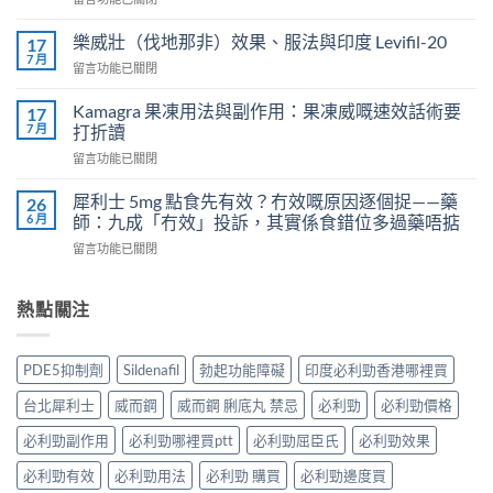
威
〈正
而
常
鋼
樂威壯（伐地那非）效果、服法與印度 Levifil-20
17
人
會
7 月
在
留言功能已關閉
吃
導
〈樂
犀
致
威
Kamagra 果凍用法與副作用：果凍威嘅速效話術要
利
17
不
壯
7 月
士
打折讀
孕
（伐
會
嗎？
在
留言功能已關閉
地
怎
科
〈Kamagra
那
樣？
學
果
非）
犀利士 5mg 點食先有效？冇效嘅原因逐個捉——藥
26
3
實
凍
效
6 月
師：九成「冇效」投訴，其實係食錯位多過藥唔掂
位
證
用
果、
網
告
在
留言功能已關閉
法
服
友
訴
〈犀
與
法
真
你
利
副
與
實
真
士
熱點關注
作
印
體
相，
5mg
用：
度
驗
備
點
果
Levifil-
＋
孕
食
凍
20〉
PDE5抑制劑
Sildenafil
勃起功能障礙
印度必利勁香港哪裡買
醫
男
先
威
中
學
性
有
嘅
台北犀利士
威而鋼
威而鋼 脷底丸 禁忌
必利勁
必利勁價格
真
必
效？
速
相
讀〉
冇
效
必利勁副作用
必利勁哪裡買ptt
必利勁屈臣氏
必利勁效果
大
中
效
話
公
嘅
必利勁有效
必利勁用法
必利勁 購買
必利勁邊度買
術
開〉
原