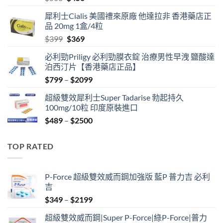
price
price
犀利士Cialis 美國禮來原廠 他達拉非 香港藥店正
was:
is:
品 20mg 1盒/4粒
$500.
$450.
Original
Current
$
399
$
369
price
price
必利勁Priligy 必利勁膜衣錠 治療男性早洩 鹽酸達
was:
is:
泊西汀片【香港藥店正品】
$399.
$369.
Price
$
799
–
$
2099
range:
超級雙效犀利士Super Tadarise 勃起持久
$799
100mg/10粒 印度原裝進口
through
Price
$
489
–
$
2500
$2099
range:
$489
TOP RATED
through
$2500
P-Force 超級雙效威而鋼加強版 藍P 普力吉 必利
吉
Price
$
349
–
$
2199
range:
超級雙效威而鋼|Super P-Force|綠P-Force|普力
$349