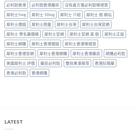
要
中
因
必利勁香港
必利勁香港藥房
沒有處方箋必利勁哪裡買
打
逐
折
犀利士5mg
犀利士 50mg
犀利士 介紹
犀利士 假 網站
個
讀〉
捉
中
犀利士價錢
犀利士劑量
犀利士台灣
犀利士台灣官網
——
藥
犀利士 學名藥價格
犀利士官網
犀利士官網 真 假
犀利士正版
師：
九
犀利士網購
犀利士香港價錢
犀利士香港哪裡買
成
「冇
犀利士香港官網
犀利士香港網購
犀利士香港藥房
網購必利勁
效」
投
美國犀利士 評價
藥房必利勁
雙效果凍偉哥
香港壯陽藥
訴，
其
香港必利勁
香港網購
實
係
食
錯
位
多
過
藥
唔
LATEST
掂〉
中