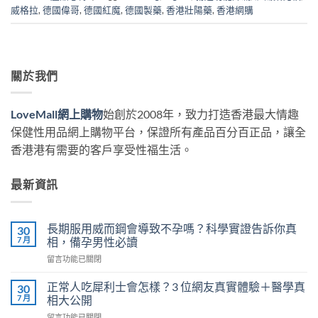
威格拉
,
德國偉哥
,
德國紅魔
,
德國製藥
,
香港壯陽藥
,
香港網購
關於我們
LoveMall網上購物
始創於2008年，致力打造香港最大情趣
保健性用品網上購物平台，保證所有產品百分百正品，讓全
香港港有需要的客戶享受性福生活。
最新資訊
長期服用威而鋼會導致不孕嗎？科學實證告訴你真
30
7 月
相，備孕男性必讀
在
留言功能已關閉
〈長
期
正常人吃犀利士會怎樣？3 位網友真實體驗＋醫學真
30
服
7 月
相大公開
用
在
留言功能已關閉