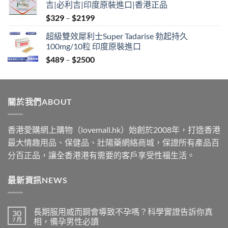
吉|必利吉|印度原裝進口|香港正品
through
Price
$
329
–
$
2199
$2199
range:
超級雙效犀利士Super Tadarise 勃起持久
$329
100mg/10粒 印度原裝進口
through
Price
$
489
–
$
2500
$2199
range:
$489
through
關於我們ABOUT
$2500
香港愛購網上購物（lovemall.hk）始創於2008年，打造香港
最大情趣用品、保健品、壯陽藥網絡商城，保證所有產品百
分百正品，讓全香港港有需要的客戶享受性福生活。
最新資訊NEWS
長期服用威而鋼會導致不孕嗎？科學實證告訴你真
30
7 月
相，備孕男性必讀