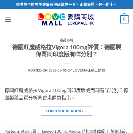
Skip
香港最早的男性健康保健品購物平台，正貨保證，假一罰十。
to
content
0
產品心得
德國紅魔威格拉Vigora 100mg評價：德國製
偉哥同印度版有咩分別？
POSTED ON
2026-06-05
BY
LOVEMALL網上購物
德國紅魔威格拉Vigora 100mg同印度版威而鋼有咩分別？德
國製藥品質分析同香港購買指南。
CONTINUE READING
→
Posted in
產品心得
|
Tagged
100mg
,
Vigora
,
勃起功能障礙
,
壯陽藥比較
,