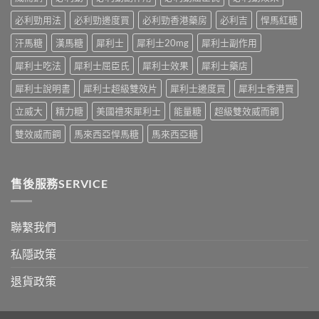
學
性
嘅
真
必
速
必利勁用法
必利勁邊度買
必利勁香港藥房
必利吉
悍馬紅糖
相
讀〉
效
大
中
汗馬糖
漢馬糖
犀利士
犀利士20mg
犀利士副作用
話
公
術
開〉
犀利士吃法
犀利士屈臣氏
犀利士效果
犀利士藥店
要
中
打
犀利士說明書
犀利士超級雙效片
犀利士邊度買
犀利士香港買
折
讀〉
立威大
精力糖
美國禮來犀利士
能量糖
超級雙效威而鋼
中
雙效威而鋼
馬來西亞悍馬糖
馬來西亞糖
售後服務SERVICE
聯繫我們
私隱政策
退貨政策