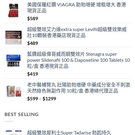
美國保羅紅鑽 VIAGRA 助勃增硬 增粗增大 香港
現貨正品
$
589
超級雙效艾力達extra super Levifil超級雙效樂威
壯10顆裝香港藥店現貨正品
$
489
藍鑽超級偉哥威而鋼雙效片 Stenagra super
power Sildenafil 100 & Dapoxetine 100 Tablets 10
粒/盒 香港現貨正品
$
419
老中醫補腎丸 壯陽助勃增硬 中藥成分安全不刺激
天然綠色無副作用 10粒/盒 香港總代理正品
Price
$
599
–
$
1299
range:
$599
BEST SELLING
through
$1299
超級雙效犀利士Super Tadarise 勃起持久