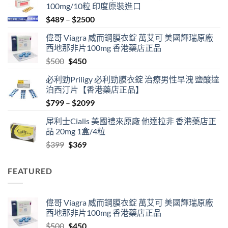
100mg/10粒 印度原裝進口
Price
$
489
–
$
2500
range:
偉哥 Viagra 威而鋼膜衣錠 萬艾可 美國輝瑞原廠
$489
西地那非片100mg 香港藥店正品
through
Original
Current
$
500
$
450
$2500
price
price
必利勁Priligy 必利勁膜衣錠 治療男性早洩 鹽酸達
was:
is:
泊西汀片【香港藥店正品】
$500.
$450.
Price
$
799
–
$
2099
range:
犀利士Cialis 美國禮來原廠 他達拉非 香港藥店正
$799
品 20mg 1盒/4粒
through
Original
Current
$
399
$
369
$2099
price
price
was:
is:
FEATURED
$399.
$369.
偉哥 Viagra 威而鋼膜衣錠 萬艾可 美國輝瑞原廠
西地那非片100mg 香港藥店正品
Original
Current
$
500
$
450