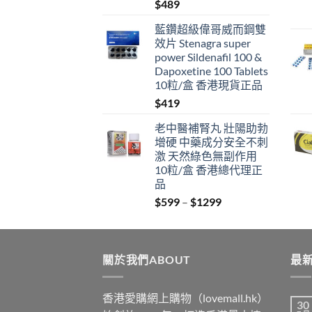
$
489
藍鑽超級偉哥威而鋼雙
效片 Stenagra super
power Sildenafil 100 &
Dapoxetine 100 Tablets
10粒/盒 香港現貨正品
$
419
老中醫補腎丸 壯陽助勃
增硬 中藥成分安全不刺
激 天然綠色無副作用
10粒/盒 香港總代理正
品
Price
$
599
–
$
1299
range:
$599
through
關於我們ABOUT
$1299
最新
香港愛購網上購物（lovemall.hk）
30