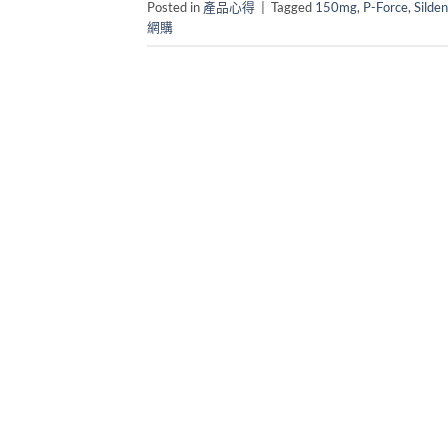
Posted in
產品心得
|
Tagged
150mg
,
P-Force
,
Silden
網購