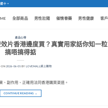
一罰十。
ME
全部商品
男性壯陽
催情春藥
男性健康
客
產品心得
50mg雙效片香港邊度買？真實用家話你知一粒
搞唔搞得掂
D ON
2026-06-05
BY
LOVEMALL網上購物
測：效果、副作用、正確用法同香港購買渠道。
CONTINUE READING
→