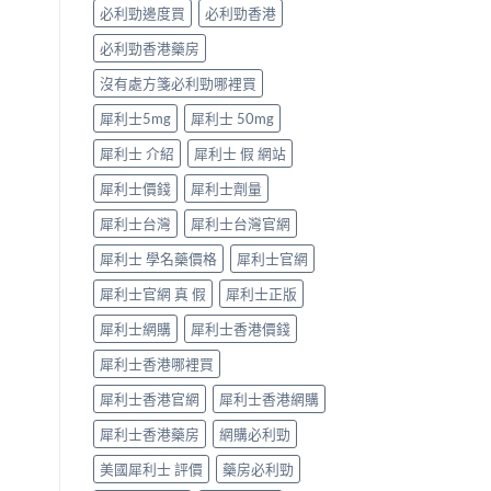
「冇
必利勁邊度買
必利勁香港
效」
投
必利勁香港藥房
訴，
其
沒有處方箋必利勁哪裡買
實
係
犀利士5mg
犀利士 50mg
食
犀利士 介紹
犀利士 假 網站
錯
位
犀利士價錢
犀利士劑量
多
過
犀利士台灣
犀利士台灣官網
藥
唔
犀利士 學名藥價格
犀利士官網
掂〉
中
犀利士官網 真 假
犀利士正版
犀利士網購
犀利士香港價錢
犀利士香港哪裡買
犀利士香港官網
犀利士香港網購
犀利士香港藥房
網購必利勁
美國犀利士 評價
藥房必利勁