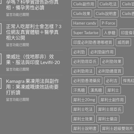
孕嗎？科學實證告訴你真
Cialis副作用
Cialis吃法
Ciali
相，備孕男性必讀
Cialis效果
Cialis說明書
Ciali
在
留言功能已關閉
〈長
Hamer candy
P-Force
期
正常人吃犀利士會怎樣？3
服
位網友真實體驗＋醫學真
Super Tadarise
人參糖
印度偉
用
相大公開
威
印度必利勁香港哪裡買
威而鋼
在
而
留言功能已關閉
〈正
鋼
必利勁
必利勁副作用
常
會
樂威壯（伐地那非）效
人
導
必利勁屈臣氏
必利勁效果
果、服法與印度 Levifil-20
吃
致
在
留言功能已關閉
犀
不
必利勁用法
必利勁邊度買
〈樂
利
孕
威
士
Kamagra 果凍用法與副作
必利勁香港藥房
必利吉
悍馬
嗎？
壯
會
科
用：果凍威嘅速效話術要
（伐
汗馬糖
漢馬糖
犀利士
怎
學
打折讀
地
樣？
實
在
犀利士20mg
犀利士副作用
那
留言功能已關閉
3
證
〈Kamagra
非）
位
告
犀利士吃法
犀利士屈臣氏
果
效
網
訴
凍
果、
友
你
犀利士效果
犀利士藥店
用
服
真
真
法
法
實
相，
犀利士說明書
犀利士超級雙效片
與
與
體
備