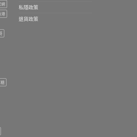
s官網
私隱政策
s香港
退貨政策
哥
紅糖