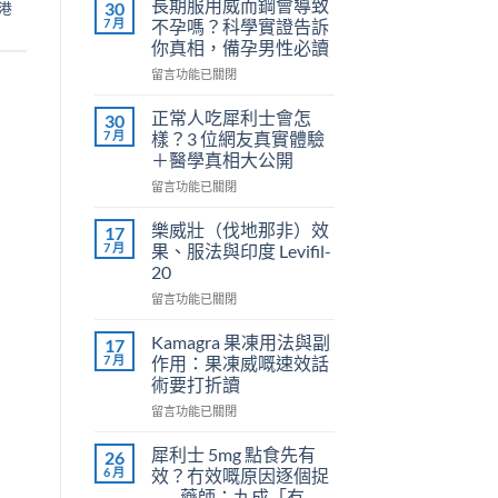
長期服用威而鋼會導致
30
港
7 月
不孕嗎？科學實證告訴
你真相，備孕男性必讀
在
留言功能已關閉
〈長
期
正常人吃犀利士會怎
30
服
7 月
樣？3 位網友真實體驗
用
＋醫學真相大公開
威
在
而
留言功能已關閉
〈正
鋼
常
會
樂威壯（伐地那非）效
17
人
導
7 月
果、服法與印度 Levifil-
吃
致
20
犀
不
在
利
留言功能已關閉
孕
〈樂
士
嗎？
威
會
科
Kamagra 果凍用法與副
17
壯
怎
學
7 月
作用：果凍威嘅速效話
（伐
樣？
實
術要打折讀
地
3
證
在
那
留言功能已關閉
位
告
〈Kamagra
非）
網
訴
果
效
友
你
犀利士 5mg 點食先有
26
凍
果、
真
真
6 月
效？冇效嘅原因逐個捉
用
服
實
相，
——藥師：九成「冇