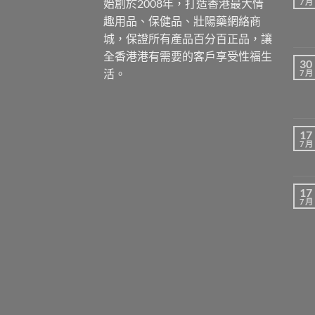
始創於2008年，打造香港最大情
7 月
趣用品、保健品、壯陽藥網絡商
城，保證所有產品百分百正品，讓
全香港港有需要的客戶享受性福生
30
活。
7 月
17
7 月
17
7 月