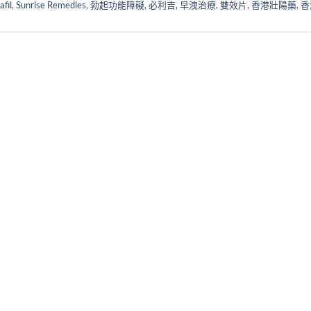
afil
,
Sunrise Remedies
,
勃起功能障礙
,
必利吉
,
早洩治療
,
雙效片
,
香港壯陽藥
,
香