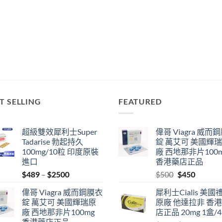
T SELLING
FEATURED
超級雙效犀利士Super
偉哥 Viagra 威而
Tadarise 勃起持久
錠 萬艾可 美國輝
100mg/10粒 印度原裝
廠 西地那非片100
進口
香港藥店正品
Price
Original
Current
$
489
–
$
2500
$
500
$
450
range:
price
price
偉哥 Viagra 威而鋼膜衣
犀利士Cialis 美國
$489
was:
is:
錠 萬艾可 美國輝瑞原
原廠 他達拉非 香
through
$500.
$450.
廠 西地那非片100mg
店正品 20mg 1盒/
$2500
香港藥店正品