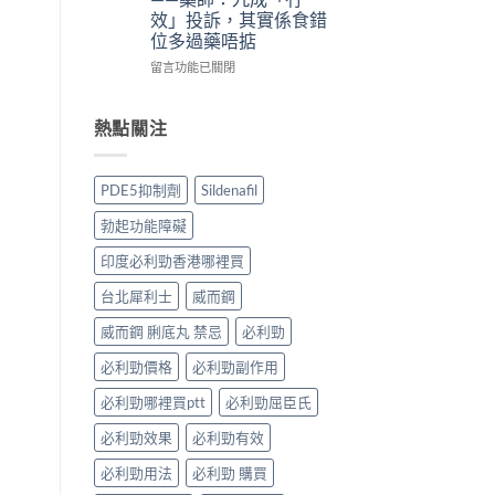
法
法
體
備
效」投訴，其實係食錯
與
與
驗
孕
位多過藥唔掂
副
印
＋
男
作
度
醫
性
在
留言功能已關閉
用：
Levifil-
學
必
〈犀
果
20〉
真
讀〉
利
凍
中
相
中
士
熱點關注
威
大
5mg
嘅
公
點
速
開〉
食
PDE5抑制劑
Sildenafil
效
中
先
話
有
勃起功能障礙
術
效？
要
冇
印度必利勁香港哪裡買
打
效
折
嘅
台北犀利士
威而鋼
讀〉
原
中
因
威而鋼 脷底丸 禁忌
必利勁
逐
必利勁價格
必利勁副作用
個
捉
必利勁哪裡買ptt
必利勁屈臣氏
——
藥
必利勁效果
必利勁有效
師：
九
必利勁用法
必利勁 購買
成