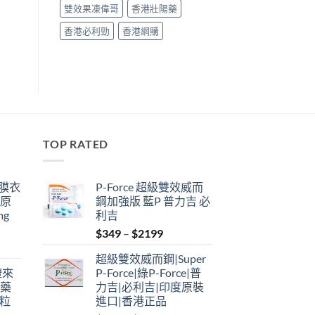
雙效果凍偉哥
香港壯陽藥
香港必利勁
香港網購
TOP RATED
鋼膜衣
P-Force 超級雙效威而
瑞原
鋼加強版 藍P 普力吉 必
mg
利吉
Price
$
349
–
$
2199
range:
超級雙效威而鋼|Super
$349
禮來
P-Force|綠P-Force|普
through
港藥
力吉|必利吉|印度原裝
$2199
4粒
進口|香港正品