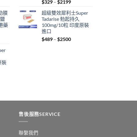
Price
$
329
–
$
2199
range:
利勁膜
超級雙效犀利士Super
$329
 鹽
Tadarise 勃起持久
through
港藥
100mg/10粒 印度原裝
$2199
進口
Price
$
489
–
$
2500
:
range:
er
$489
ugh
through
原裝
9
$2500
:
ugh
0
售後服務SERVICE
聯繫我們