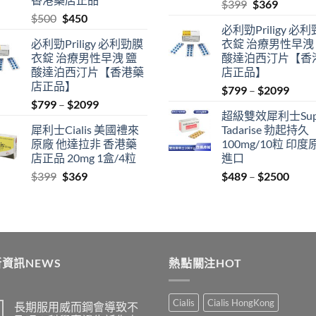
Original
Current
$
399
$
369
Original
Current
$
500
$
450
price
price
必利勁Priligy 必
price
price
was:
is:
必利勁Priligy 必利勁膜
衣錠 治療男性早洩
was:
is:
$399.
$369.
衣錠 治療男性早洩 鹽
酸達泊西汀片【香
$500.
$450.
酸達泊西汀片【香港藥
店正品】
店正品】
Price
$
799
–
$
2099
Price
$
799
–
$
2099
range
超級雙效犀利士Sup
range:
$799
犀利士Cialis 美國禮來
Tadarise 勃起持久
$799
thro
原廠 他達拉非 香港藥
100mg/10粒 印度
through
$209
店正品 20mg 1盒/4粒
進口
$2099
Original
Current
Price
$
399
$
369
$
489
–
$
2500
price
price
range
was:
is:
$489
$399.
$369.
thro
$250
資訊NEWS
熱點關注HOT
Cialis
Cialis HongKong
長期服用威而鋼會導致不