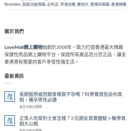
Remedies
,
勃起功能障礙
,
必利吉
,
早洩治療
,
雙效片
,
香港壯陽藥
,
香港網購
關於我們
LoveMall網上購物
始創於2008年，致力打造香港最大情趣
保健性用品網上購物平台，保證所有產品百分百正品，讓全
香港港有需要的客戶享受性福生活。
最新資訊
長期服用威而鋼會導致不孕嗎？科學實證告訴你真
30
7 月
相，備孕男性必讀
在
留言功能已關閉
〈長
期
正常人吃犀利士會怎樣？3 位網友真實體驗＋醫學真
30
服
7 月
相大公開
用
在
留言功能已關閉