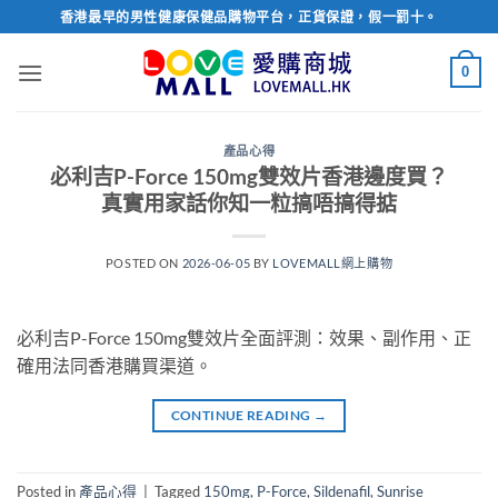
Skip
香港最早的男性健康保健品購物平台，正貨保證，假一罰十。
to
content
0
產品心得
必利吉P-Force 150mg雙效片香港邊度買？
真實用家話你知一粒搞唔搞得掂
POSTED ON
2026-06-05
BY
LOVEMALL網上購物
必利吉P-Force 150mg雙效片全面評測：效果、副作用、正
確用法同香港購買渠道。
CONTINUE READING
→
Posted in
產品心得
|
Tagged
150mg
,
P-Force
,
Sildenafil
,
Sunrise