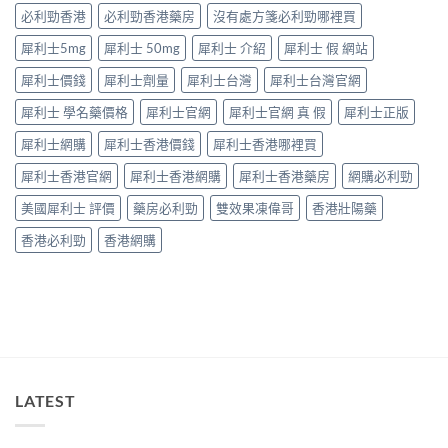
要
中
因
必利勁香港
必利勁香港藥房
沒有處方箋必利勁哪裡買
打
逐
折
犀利士5mg
犀利士 50mg
犀利士 介紹
犀利士 假 網站
個
讀〉
捉
中
犀利士價錢
犀利士劑量
犀利士台灣
犀利士台灣官網
——
藥
犀利士 學名藥價格
犀利士官網
犀利士官網 真 假
犀利士正版
師：
九
犀利士網購
犀利士香港價錢
犀利士香港哪裡買
成
「冇
犀利士香港官網
犀利士香港網購
犀利士香港藥房
網購必利勁
效」
投
美國犀利士 評價
藥房必利勁
雙效果凍偉哥
香港壯陽藥
訴，
其
香港必利勁
香港網購
實
係
食
錯
位
多
過
藥
唔
LATEST
掂〉
中