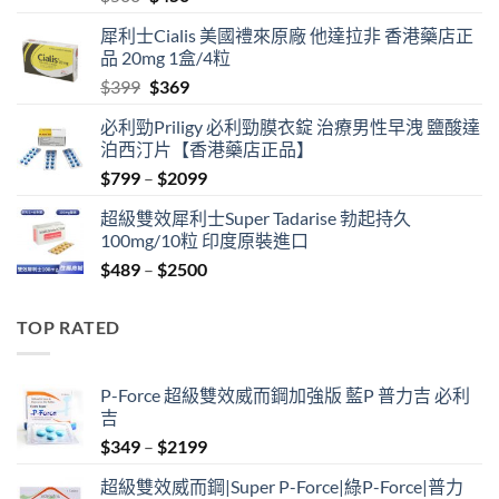
price
price
犀利士Cialis 美國禮來原廠 他達拉非 香港藥店正
was:
is:
品 20mg 1盒/4粒
$500.
$450.
Original
Current
$
399
$
369
price
price
必利勁Priligy 必利勁膜衣錠 治療男性早洩 鹽酸達
was:
is:
泊西汀片【香港藥店正品】
$399.
$369.
Price
$
799
–
$
2099
range:
超級雙效犀利士Super Tadarise 勃起持久
$799
100mg/10粒 印度原裝進口
through
Price
$
489
–
$
2500
$2099
range:
$489
TOP RATED
through
$2500
P-Force 超級雙效威而鋼加強版 藍P 普力吉 必利
吉
Price
$
349
–
$
2199
range:
超級雙效威而鋼|Super P-Force|綠P-Force|普力
$349