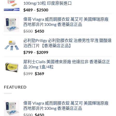
100mg/10粒 印度原裝進口
Price
$
489
–
$
2500
range:
偉哥 Viagra 威而鋼膜衣錠 萬艾可 美國輝瑞原廠
$489
西地那非片100mg 香港藥店正品
through
Original
Current
$
500
$
450
$2500
price
price
必利勁Priligy 必利勁膜衣錠 治療男性早洩 鹽酸達
was:
is:
泊西汀片【香港藥店正品】
$500.
$450.
Price
$
799
–
$
2099
range:
犀利士Cialis 美國禮來原廠 他達拉非 香港藥店正
$799
品 20mg 1盒/4粒
through
Original
Current
$
399
$
369
$2099
price
price
was:
is:
FEATURED
$399.
$369.
偉哥 Viagra 威而鋼膜衣錠 萬艾可 美國輝瑞原廠
西地那非片100mg 香港藥店正品
Original
Current
$
500
$
450