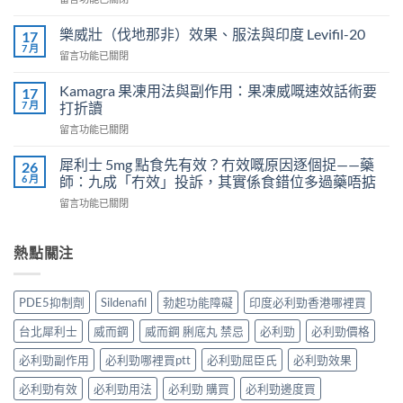
威
〈正
而
常
鋼
樂威壯（伐地那非）效果、服法與印度 Levifil-20
17
人
會
7 月
在
留言功能已關閉
吃
導
〈樂
犀
致
威
Kamagra 果凍用法與副作用：果凍威嘅速效話術要
利
17
不
壯
7 月
士
打折讀
孕
（伐
會
嗎？
在
留言功能已關閉
地
怎
科
〈Kamagra
那
樣？
學
果
非）
犀利士 5mg 點食先有效？冇效嘅原因逐個捉——藥
26
3
實
凍
效
6 月
師：九成「冇效」投訴，其實係食錯位多過藥唔掂
位
證
用
果、
網
告
在
留言功能已關閉
法
服
友
訴
〈犀
與
法
真
你
利
副
與
實
真
士
熱點關注
作
印
體
相，
5mg
用：
度
驗
備
點
果
Levifil-
＋
孕
食
凍
20〉
PDE5抑制劑
Sildenafil
勃起功能障礙
印度必利勁香港哪裡買
醫
男
先
威
中
學
性
有
嘅
台北犀利士
威而鋼
威而鋼 脷底丸 禁忌
必利勁
必利勁價格
真
必
效？
速
相
讀〉
冇
效
必利勁副作用
必利勁哪裡買ptt
必利勁屈臣氏
必利勁效果
大
中
效
話
公
嘅
必利勁有效
必利勁用法
必利勁 購買
必利勁邊度買
術
開〉
原