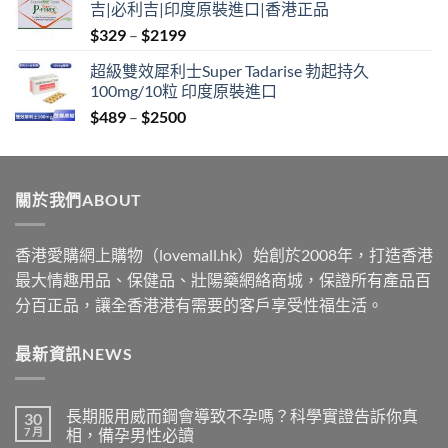
吉|必利吉|印度原裝進口|香港正品
through
Price
$
329
–
$
2199
$2199
range:
超級雙效犀利士Super Tadarise 勃起持久
$329
100mg/10粒 印度原裝進口
through
Price
$
489
–
$
2500
$2199
range:
$489
through
關於我們ABOUT
$2500
香港愛購網上購物（lovemall.hk）始創於2008年，打造香港
最大情趣用品、保健品、壯陽藥網絡商城，保證所有產品百
分百正品，讓全香港港有需要的客戶享受性福生活。
最新資訊NEWS
長期服用威而鋼會導致不孕嗎？科學實證告訴你真
30
7 月
相，備孕男性必讀