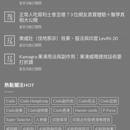
在
留言功能已關閉
〈長
期
正常人吃犀利士會怎樣？3 位網友真實體驗＋醫學真
30
服
7 月
相大公開
用
在
留言功能已關閉
威
〈正
而
常
鋼
樂威壯（伐地那非）效果、服法與印度 Levifil-20
17
人
會
7 月
在
留言功能已關閉
吃
導
〈樂
犀
致
威
Kamagra 果凍用法與副作用：果凍威嘅速效話術要
利
17
不
壯
7 月
士
打折讀
孕
（伐
會
嗎？
在
留言功能已關閉
地
怎
科
〈Kamagra
那
樣？
學
果
非）
3
實
凍
熱點關注HOT
效
位
證
用
果、
網
告
法
服
友
訴
與
法
真
Cialis
Cialis HongKong
Cialis副作用
Cialis吃法
Cialis官網
你
副
與
實
真
作
印
Cialis效果
Cialis說明書
Cialis香港
Hamer candy
P-Force
體
相，
用：
度
驗
備
果
Levifil-
Super Tadarise
人參糖
印度偉哥
印度必利勁香港哪裡買
＋
孕
凍
20〉
醫
男
威
威而鋼
必利勁
必利勁副作用
必利勁屈臣氏
必利勁效果
中