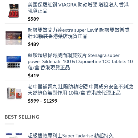
美國保羅紅鑽 VIAGRA 助勃增硬 增粗增大 香港
現貨正品
$
589
超級雙效艾力達extra super Levifil超級雙效樂威
壯10顆裝香港藥店現貨正品
$
489
藍鑽超級偉哥威而鋼雙效片 Stenagra super
power Sildenafil 100 & Dapoxetine 100 Tablets 10
粒/盒 香港現貨正品
$
419
老中醫補腎丸 壯陽助勃增硬 中藥成分安全不刺激
天然綠色無副作用 10粒/盒 香港總代理正品
Price
$
599
–
$
1299
range:
$599
BEST SELLING
through
$1299
超級雙效犀利士Super Tadarise 勃起持久