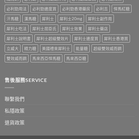
學
性
嘅
真
必
速
必利勁用法
必利勁邊度買
必利勁香港藥房
必利吉
悍馬紅糖
相
讀〉
效
大
中
汗馬糖
漢馬糖
犀利士
犀利士20mg
犀利士副作用
話
公
術
開〉
犀利士吃法
犀利士屈臣氏
犀利士效果
犀利士藥店
要
中
打
犀利士說明書
犀利士超級雙效片
犀利士邊度買
犀利士香港買
折
讀〉
立威大
精力糖
美國禮來犀利士
能量糖
超級雙效威而鋼
中
雙效威而鋼
馬來西亞悍馬糖
馬來西亞糖
售後服務SERVICE
聯繫我們
私隱政策
退貨政策