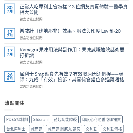
期
正常人吃犀利士會怎樣？3 位網友真實體驗＋醫學真
30
服
7 月
相大公開
用
在
留言功能已關閉
威
〈正
而
常
鋼
樂威壯（伐地那非）效果、服法與印度 Levifil-20
17
人
會
7 月
在
留言功能已關閉
吃
導
〈樂
犀
致
威
Kamagra 果凍用法與副作用：果凍威嘅速效話術要
利
17
不
壯
7 月
士
打折讀
孕
（伐
會
嗎？
在
留言功能已關閉
地
怎
科
〈Kamagra
那
樣？
學
果
非）
犀利士 5mg 點食先有效？冇效嘅原因逐個捉——藥
26
3
實
凍
效
6 月
師：九成「冇效」投訴，其實係食錯位多過藥唔掂
位
證
用
果、
網
告
在
留言功能已關閉
法
服
友
訴
〈犀
與
法
真
你
利
副
與
實
真
士
熱點關注
作
印
體
相，
5mg
用：
度
驗
備
點
果
Levifil-
＋
孕
食
凍
20〉
PDE5抑制劑
Sildenafil
勃起功能障礙
印度必利勁香港哪裡買
醫
男
先
威
中
學
性
有
嘅
台北犀利士
威而鋼
威而鋼 脷底丸 禁忌
必利勁
必利勁價格
真
必
效？
速