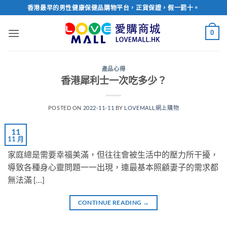
Skip
香港最早的男性健康保健品購物平台，正貨保證，假一罰十。
to
content
0
產品心得
香港犀利士一次吃多少？
POSTED ON
2022-11-11
BY
LOVEMALL網上購物
11
11 月
家庭總是需要幸福美滿，但往往會被生活中的壓力所干擾，
導致各種身心靈問題一一出現，連最基本照顧妻子的需求都
無法滿 […]
CONTINUE READING
→