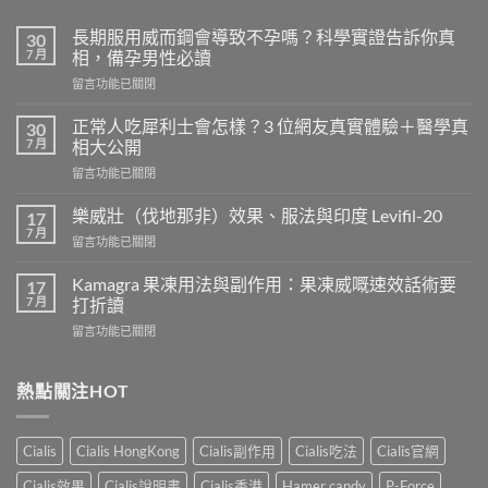
長期服用威而鋼會導致不孕嗎？科學實證告訴你真
30
7 月
相，備孕男性必讀
在
留言功能已關閉
〈長
期
正常人吃犀利士會怎樣？3 位網友真實體驗＋醫學真
30
服
7 月
相大公開
用
在
留言功能已關閉
威
〈正
而
常
鋼
樂威壯（伐地那非）效果、服法與印度 Levifil-20
17
人
會
7 月
在
留言功能已關閉
吃
導
〈樂
犀
致
威
Kamagra 果凍用法與副作用：果凍威嘅速效話術要
利
17
不
壯
7 月
士
打折讀
孕
（伐
會
嗎？
在
留言功能已關閉
地
怎
科
〈Kamagra
那
樣？
學
果
非）
3
實
凍
熱點關注HOT
效
位
證
用
果、
網
告
法
服
友
訴
與
法
真
Cialis
Cialis HongKong
Cialis副作用
Cialis吃法
Cialis官網
你
副
與
實
真
作
印
Cialis效果
Cialis說明書
Cialis香港
Hamer candy
P-Force
體