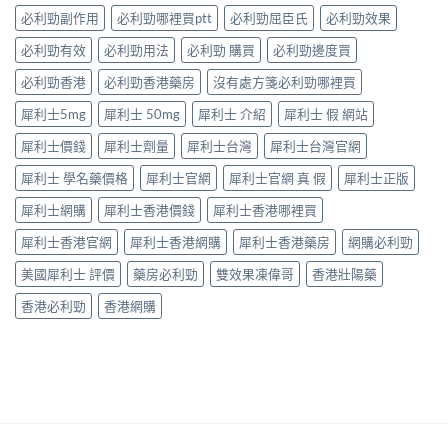
相
讀〉
冇
效
必利勁副作用
必利勁哪裡買ptt
必利勁屈臣氏
必利勁效果
大
中
效
話
公
嘅
必利勁有效
必利勁用法
必利勁 購買
必利勁邊度買
術
開〉
原
要
中
因
必利勁香港
必利勁香港藥房
沒有處方箋必利勁哪裡買
打
逐
折
犀利士5mg
犀利士 50mg
犀利士 介紹
犀利士 假 網站
個
讀〉
捉
中
犀利士價錢
犀利士劑量
犀利士台灣
犀利士台灣官網
——
藥
犀利士 學名藥價格
犀利士官網
犀利士官網 真 假
犀利士正版
師：
九
犀利士網購
犀利士香港價錢
犀利士香港哪裡買
成
「冇
犀利士香港官網
犀利士香港網購
犀利士香港藥房
網購必利勁
效」
投
美國犀利士 評價
藥房必利勁
雙效果凍偉哥
香港壯陽藥
訴，
其
香港必利勁
香港網購
實
係
食
錯
位
多
過
藥