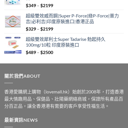
Price
$
349
–
$
2199
range:
超級雙效威而鋼|Super P-Force|綠P-Force|普力
$349
吉|必利吉|印度原裝進口|香港正品
through
Price
$
329
–
$
2199
$2199
range:
超級雙效犀利士Super Tadarise 勃起持久
$329
100mg/10粒 印度原裝進口
through
Price
$
489
–
$
2500
$2199
range:
$489
through
關於我們ABOUT
$2500
香港愛購網上購物（lovemall.hk）始創於2008年，打造香港
最大情趣用品、保健品、壯陽藥網絡商城，保證所有產品百
分百正品，讓全香港港有需要的客戶享受性福生活。
最新資訊NEWS