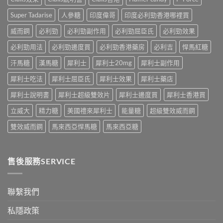
相，
用：
度
驗
備
果
Levifil-
Super Tadarise
人參糖
印度偉哥
印度必利勁香港哪裡買
＋
孕
凍
20〉
醫
男
威
威而鋼
必利勁
必利勁副作用
必利勁屈臣氏
必利勁效果
中
學
性
嘅
真
必
速
必利勁用法
必利勁邊度買
必利勁香港藥房
必利吉
悍馬紅糖
相
讀〉
效
大
中
汗馬糖
漢馬糖
犀利士
犀利士20mg
犀利士副作用
話
公
術
開〉
犀利士吃法
犀利士屈臣氏
犀利士效果
犀利士藥店
要
中
打
犀利士說明書
犀利士超級雙效片
犀利士邊度買
犀利士香港買
折
讀〉
立威大
精力糖
美國禮來犀利士
能量糖
超級雙效威而鋼
中
雙效威而鋼
馬來西亞悍馬糖
馬來西亞糖
售後服務SERVICE
聯繫我們
私隱政策