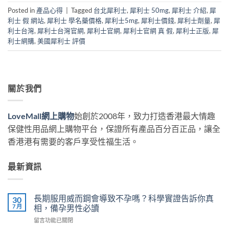
Posted in
產品心得
|
Tagged
台北犀利士
,
犀利士 50mg
,
犀利士 介紹
,
犀
利士 假 網站
,
犀利士 學名藥價格
,
犀利士5mg
,
犀利士價錢
,
犀利士劑量
,
犀
利士台灣
,
犀利士台灣官網
,
犀利士官網
,
犀利士官網 真 假
,
犀利士正版
,
犀
利士網購
,
美國犀利士 評價
關於我們
LoveMall網上購物
始創於2008年，致力打造香港最大情趣
保健性用品網上購物平台，保證所有產品百分百正品，讓全
香港港有需要的客戶享受性福生活。
最新資訊
長期服用威而鋼會導致不孕嗎？科學實證告訴你真
30
7 月
相，備孕男性必讀
在
留言功能已關閉
〈長