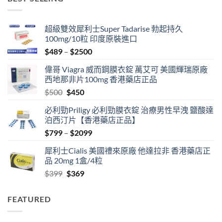
through
$1299
超級雙效犀利士Super Tadarise 勃起持久
100mg/10粒 印度原裝進口
Price
$
489
–
$
2500
range:
偉哥 Viagra 威而鋼膜衣錠 萬艾可 美國輝瑞原廠
$489
西地那非片100mg 香港藥店正品
through
Original
Current
$
500
$
450
$2500
price
price
必利勁Priligy 必利勁膜衣錠 治療男性早洩 鹽酸達
was:
is:
泊西汀片【香港藥店正品】
$500.
$450.
Price
$
799
–
$
2099
range:
犀利士Cialis 美國禮來原廠 他達拉非 香港藥店正
$799
品 20mg 1盒/4粒
through
Original
Current
$
399
$
369
$2099
price
price
was:
is:
FEATURED
$399.
$369.