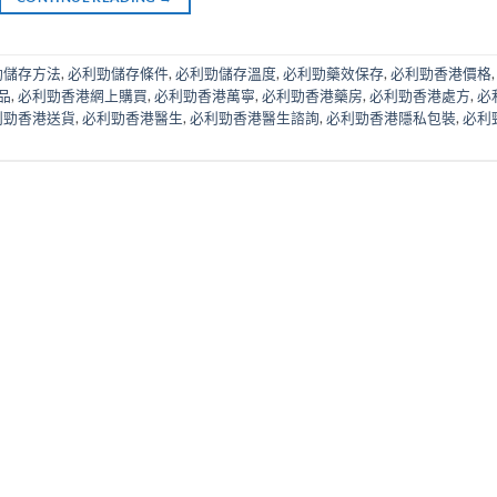
勁儲存方法
,
必利勁儲存條件
,
必利勁儲存溫度
,
必利勁藥效保存
,
必利勁香港價格
品
,
必利勁香港網上購買
,
必利勁香港萬寧
,
必利勁香港藥房
,
必利勁香港處方
,
必
利勁香港送貨
,
必利勁香港醫生
,
必利勁香港醫生諮詢
,
必利勁香港隱私包裝
,
必利