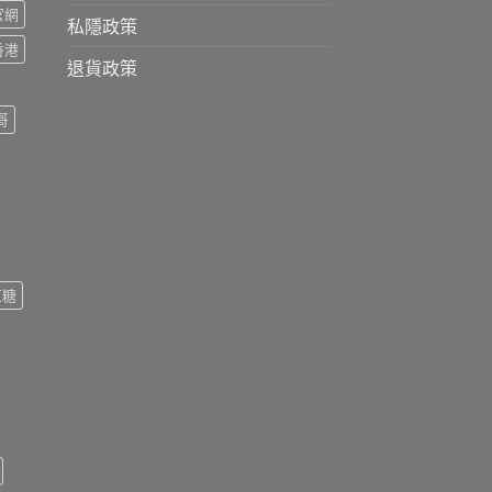
s官網
私隱政策
s香港
退貨政策
哥
紅糖