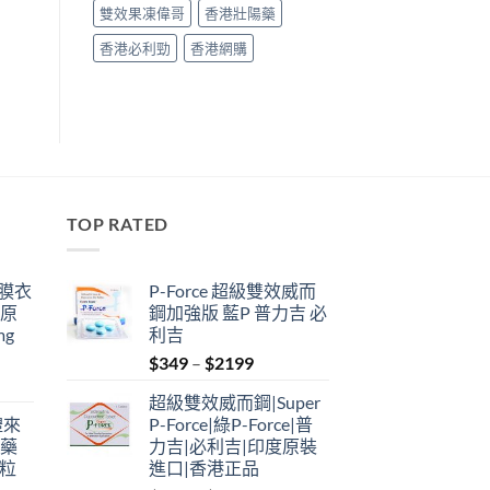
雙效果凍偉哥
香港壯陽藥
香港必利勁
香港網購
TOP RATED
鋼膜衣
P-Force 超級雙效威而
瑞原
鋼加強版 藍P 普力吉 必
mg
利吉
Price
$
349
–
$
2199
range:
超級雙效威而鋼|Super
$349
禮來
P-Force|綠P-Force|普
through
港藥
力吉|必利吉|印度原裝
$2199
4粒
進口|香港正品