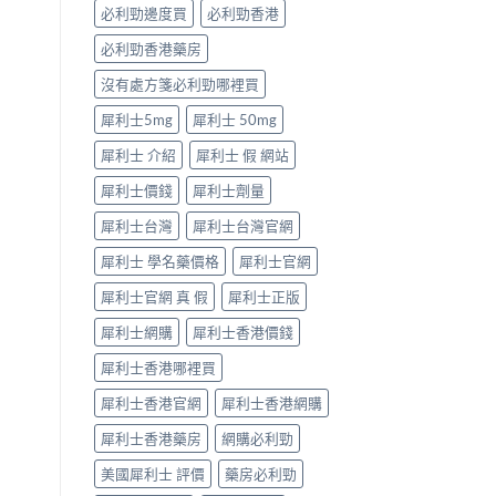
「冇
必利勁邊度買
必利勁香港
效」
投
必利勁香港藥房
訴，
其
沒有處方箋必利勁哪裡買
實
係
犀利士5mg
犀利士 50mg
食
犀利士 介紹
犀利士 假 網站
錯
位
犀利士價錢
犀利士劑量
多
過
犀利士台灣
犀利士台灣官網
藥
唔
犀利士 學名藥價格
犀利士官網
掂〉
中
犀利士官網 真 假
犀利士正版
犀利士網購
犀利士香港價錢
犀利士香港哪裡買
犀利士香港官網
犀利士香港網購
犀利士香港藥房
網購必利勁
美國犀利士 評價
藥房必利勁