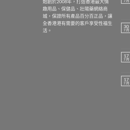
始創於2008年，打造香港最大情
7 月
趣用品、保健品、壯陽藥網絡商
城，保證所有產品百分百正品，讓
全香港港有需要的客戶享受性福生
30
活。
7 月
17
7 月
17
7 月