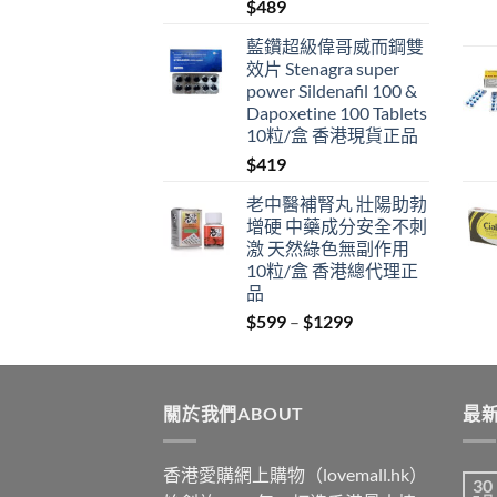
$
489
藍鑽超級偉哥威而鋼雙
效片 Stenagra super
power Sildenafil 100 &
Dapoxetine 100 Tablets
10粒/盒 香港現貨正品
$
419
老中醫補腎丸 壯陽助勃
增硬 中藥成分安全不刺
激 天然綠色無副作用
10粒/盒 香港總代理正
品
Price
$
599
–
$
1299
range:
$599
through
關於我們ABOUT
$1299
最新
香港愛購網上購物（lovemall.hk）
30