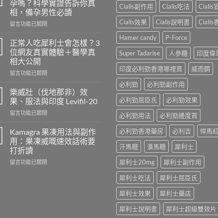
孕嗎？科學實證告訴你真
Cialis副作用
Cialis吃法
Ciali
相，備孕男性必讀
Cialis效果
Cialis說明書
Ciali
在
留言功能已關閉
〈長
Hamer candy
P-Force
期
正常人吃犀利士會怎樣？3
服
位網友真實體驗＋醫學真
Super Tadarise
人參糖
印度偉
用
相大公開
威
印度必利勁香港哪裡買
威而鋼
在
而
留言功能已關閉
〈正
鋼
必利勁
必利勁副作用
常
會
樂威壯（伐地那非）效
人
導
必利勁屈臣氏
必利勁效果
果、服法與印度 Levifil-20
吃
致
在
留言功能已關閉
犀
不
必利勁用法
必利勁邊度買
〈樂
利
孕
威
士
Kamagra 果凍用法與副作
必利勁香港藥房
必利吉
悍馬
嗎？
壯
會
科
用：果凍威嘅速效話術要
（伐
汗馬糖
漢馬糖
犀利士
怎
學
打折讀
地
樣？
實
在
犀利士20mg
犀利士副作用
那
留言功能已關閉
3
證
〈Kamagra
非）
位
告
犀利士吃法
犀利士屈臣氏
果
效
網
訴
凍
果、
友
你
犀利士效果
犀利士藥店
用
服
真
真
法
法
實
相，
犀利士說明書
犀利士超級雙效片
與
與
體
備