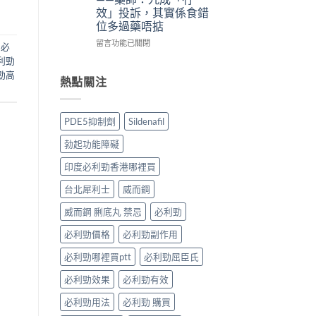
法
法
體
備
效」投訴，其實係食錯
與
與
驗
孕
位多過藥唔掂
副
印
＋
男
作
度
醫
性
在
留言功能已關閉
,
必
用：
Levifil-
學
必
〈犀
利勁
果
20〉
真
讀〉
利
勁高
凍
中
相
中
士
熱點關注
威
大
5mg
嘅
公
點
速
開〉
食
PDE5抑制劑
Sildenafil
效
中
先
話
有
勃起功能障礙
術
效？
要
冇
印度必利勁香港哪裡買
打
效
折
嘅
台北犀利士
威而鋼
讀〉
原
中
因
威而鋼 脷底丸 禁忌
必利勁
逐
必利勁價格
必利勁副作用
個
捉
必利勁哪裡買ptt
必利勁屈臣氏
——
藥
必利勁效果
必利勁有效
師：
九
必利勁用法
必利勁 購買
成