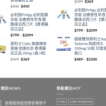
Original
Current
$
399
$
369
Original
Current
$
500
$
450
price
price
必利勁Priligy 必
price
price
was:
is:
必利勁Priligy 必利勁膜
衣錠 治療男性早洩
was:
is:
$399.
$369.
衣錠 治療男性早洩 鹽
酸達泊西汀片【香
$500.
$450.
酸達泊西汀片【香港藥
店正品】
店正品】
Price
$
799
–
$
2099
Price
$
799
–
$
2099
range
超級雙效犀利士Sup
range:
$799
犀利士Cialis 美國禮來
Tadarise 勃起持久
$799
thro
原廠 他達拉非 香港藥
100mg/10粒 印度
through
$209
店正品 20mg 1盒/4粒
進口
$2099
Original
Current
Price
$
399
$
369
$
489
–
$
2500
price
price
range
was:
is:
$489
$399.
$369.
thro
$250
資訊NEWS
熱點關注HOT
Cialis
Cialis HongKong
長期服用威而鋼會導致不