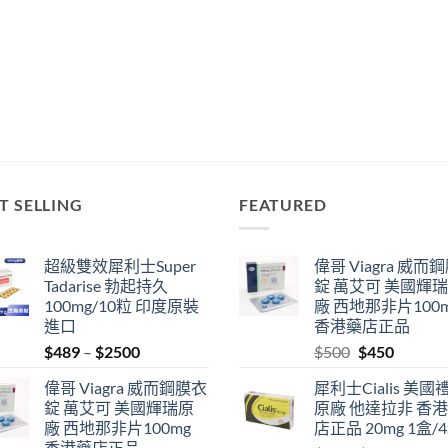
T SELLING
FEATURED
超級雙效犀利士Super
偉哥 Viagra 威而
Tadarise 勃起持久
錠 萬艾可 美國輝
100mg/10粒 印度原裝
廠 西地那非片100
進口
香港藥店正品
Price
Original
Current
$
489
–
$
2500
$
500
$
450
range:
price
price
偉哥 Viagra 威而鋼膜衣
犀利士Cialis 美國
$489
was:
is:
錠 萬艾可 美國輝瑞原
原廠 他達拉非 香
through
$500.
$450.
廠 西地那非片100mg
店正品 20mg 1盒/
$2500
香港藥店正品