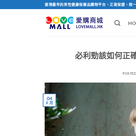
Skip
香港最早的男性健康保健品購物平台，正貨保證，假
to
content
HO
必利勁該如何正
POSTE
04
6 月