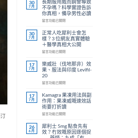
長期服用威而鋼會導致
30
7 月
不孕嗎？科學實證告訴
你真相，備孕男性必讀
在
留言功能已關閉
〈長
期
正常人吃犀利士會怎
30
服
7 月
樣？3 位網友真實體驗
用
＋醫學真相大公開
威
在
而
留言功能已關閉
〈正
鋼
常
會
樂威壯（伐地那非）效
17
人
導
7 月
果、服法與印度 Levifil-
吃
致
20
犀
不
在
利
留言功能已關閉
孕
〈樂
士
嗎？
威
會
科
Kamagra 果凍用法與副
17
壯
怎
學
7 月
作用：果凍威嘅速效話
（伐
樣？
實
術要打折讀
地
3
證
在
那
留言功能已關閉
位
告
西汀
〈Kamagra
非）
網
訴
果
效
友
你
犀利士 5mg 點食先有
26
凍
果、
真
真
6 月
效？冇效嘅原因逐個捉
用
服
實
相，
——藥師：九成「冇