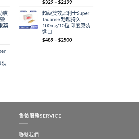
Price
$
329
–
$
2199
range:
利勁膜
超級雙效犀利士Super
$329
 鹽
Tadarise 勃起持久
through
港藥
100mg/10粒 印度原裝
$2199
進口
Price
$
489
–
$
2500
:
range:
er
$489
ugh
through
原裝
9
$2500
:
ugh
0
售後服務SERVICE
聯繫我們