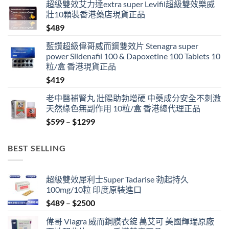
超級雙效艾力達extra super Levifil超級雙效樂威
壯10顆裝香港藥店現貨正品
$
489
藍鑽超級偉哥威而鋼雙效片 Stenagra super
power Sildenafil 100 & Dapoxetine 100 Tablets 10
粒/盒 香港現貨正品
$
419
老中醫補腎丸 壯陽助勃增硬 中藥成分安全不刺激
天然綠色無副作用 10粒/盒 香港總代理正品
Price
$
599
–
$
1299
range:
$599
BEST SELLING
through
$1299
超級雙效犀利士Super Tadarise 勃起持久
100mg/10粒 印度原裝進口
Price
$
489
–
$
2500
range:
偉哥 Viagra 威而鋼膜衣錠 萬艾可 美國輝瑞原廠
$489