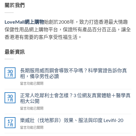
關於我們
LoveMall網上購物
始創於2008年，致力打造香港最大情趣
保健性用品網上購物平台，保證所有產品百分百正品，讓全
香港港有需要的客戶享受性福生活。
最新資訊
長期服用威而鋼會導致不孕嗎？科學實證告訴你真
30
7 月
相，備孕男性必讀
在
留言功能已關閉
〈長
期
正常人吃犀利士會怎樣？3 位網友真實體驗＋醫學真
30
服
7 月
相大公開
用
在
留言功能已關閉
威
〈正
而
常
鋼
樂威壯（伐地那非）效果、服法與印度 Levifil-20
17
人
會
7 月
在
留言功能已關閉
吃
導
〈樂
犀
致