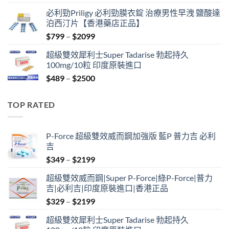
price
price
必利勁Priligy 必利勁膜衣錠 治療男性早洩 鹽酸達
was:
is:
泊西汀片【香港藥店正品】
$399.
$369.
Price
$
799
–
$
2099
range:
超級雙效犀利士Super Tadarise 勃起持久
$799
100mg/10粒 印度原裝進口
through
Price
$
489
–
$
2500
$2099
range:
$489
TOP RATED
through
$2500
P-Force 超級雙效威而鋼加強版 藍P 普力吉 必利
吉
Price
$
349
–
$
2199
range:
超級雙效威而鋼|Super P-Force|綠P-Force|普力
$349
吉|必利吉|印度原裝進口|香港正品
through
Price
$
329
–
$
2199
$2199
range:
超級雙效犀利士Super Tadarise 勃起持久
$329