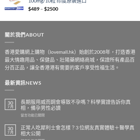
100mg/10粒 印度原裝進口
through
Price
$
489
–
$
2500
$2199
range:
$489
through
關於我們ABOUT
$2500
香港愛購網上購物（lovemall.hk）始創於2008年，打造香港
最大情趣用品、保健品、壯陽藥網絡商城，保證所有產品百
分百正品，讓全香港港有需要的客戶享受性福生活。
最新資訊NEWS
長期服用威而鋼會導致不孕嗎？科學實證告訴你真
30
7 月
相，備孕男性必讀
在
留言功能已關閉
〈長
期
正常人吃犀利士會怎樣？3 位網友真實體驗＋醫學真
30
服
7 月
相大公開
用