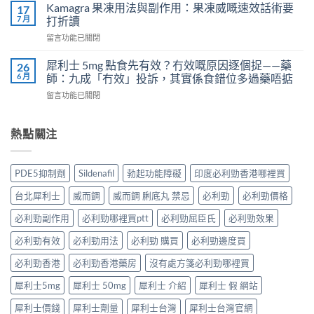
威
Kamagra 果凍用法與副作用：果凍威嘅速效話術要
利
17
不
壯
7 月
士
打折讀
孕
（伐
會
嗎？
在
留言功能已關閉
地
怎
科
〈Kamagra
那
樣？
學
果
非）
犀利士 5mg 點食先有效？冇效嘅原因逐個捉——藥
26
3
實
凍
效
6 月
師：九成「冇效」投訴，其實係食錯位多過藥唔掂
位
證
用
果、
網
告
在
留言功能已關閉
法
服
友
訴
〈犀
與
法
真
你
利
副
與
實
真
士
熱點關注
作
印
體
相，
5mg
用：
度
驗
備
點
果
Levifil-
＋
孕
食
凍
20〉
PDE5抑制劑
Sildenafil
勃起功能障礙
印度必利勁香港哪裡買
醫
男
先
威
中
學
性
有
嘅
台北犀利士
威而鋼
威而鋼 脷底丸 禁忌
必利勁
必利勁價格
真
必
效？
速
相
讀〉
冇
效
必利勁副作用
必利勁哪裡買ptt
必利勁屈臣氏
必利勁效果
大
中
效
話
公
嘅
必利勁有效
必利勁用法
必利勁 購買
必利勁邊度買
術
開〉
原
要
中
因
必利勁香港
必利勁香港藥房
沒有處方箋必利勁哪裡買
打
逐
折
犀利士5mg
犀利士 50mg
犀利士 介紹
犀利士 假 網站
個
讀〉
捉
中
犀利士價錢
犀利士劑量
犀利士台灣
犀利士台灣官網
——