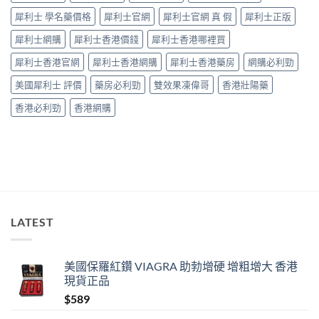
藥
犀利士 學名藥價格
犀利士官網
犀利士官網 真 假
犀利士正版
師：
九
犀利士網購
犀利士香港價錢
犀利士香港哪裡買
成
「冇
犀利士香港官網
犀利士香港網購
犀利士香港藥房
網購必利勁
效」
投
美國犀利士 評價
藥房必利勁
雙效果凍偉哥
香港壯陽藥
訴，
其
香港必利勁
香港網購
實
係
食
錯
位
多
過
藥
唔
LATEST
掂〉
中
美國保羅紅鑽 VIAGRA 助勃增硬 增粗增大 香港
現貨正品
$
589