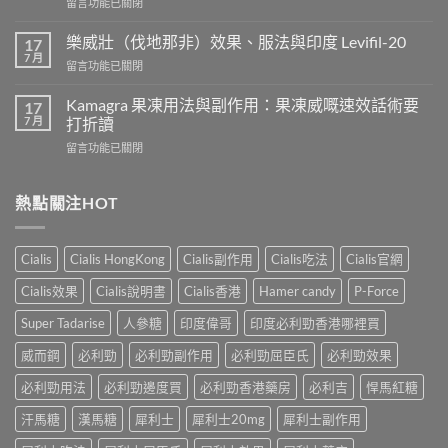
在
留言功能已關閉
威
〈正
而
常
鋼
樂威壯（伐地那非）效果、服法與印度 Levifil-20
17
人
會
7 月
在
留言功能已關閉
吃
導
〈樂
犀
致
威
Kamagra 果凍用法與副作用：果凍威嘅速效話術要
利
17
不
壯
7 月
士
打折讀
孕
（伐
會
嗎？
在
留言功能已關閉
地
怎
科
〈Kamagra
那
樣？
學
果
非）
3
實
凍
熱點關注HOT
效
位
證
用
果、
網
告
法
服
友
訴
與
法
真
Cialis
Cialis HongKong
Cialis副作用
Cialis吃法
Cialis官網
你
副
與
實
真
作
印
Cialis效果
Cialis說明書
Cialis香港
Hamer candy
P-Force
體
相，
用：
度
驗
備
果
Levifil-
Super Tadarise
人參糖
印度偉哥
印度必利勁香港哪裡買
＋
孕
凍
20〉
醫
男
威
威而鋼
必利勁
必利勁副作用
必利勁屈臣氏
必利勁效果
中
學
性
嘅
真
必
速
必利勁用法
必利勁邊度買
必利勁香港藥房
必利吉
悍馬紅糖
相
讀〉
效
大
中
汗馬糖
漢馬糖
犀利士
犀利士20mg
犀利士副作用
話
公
術
開〉