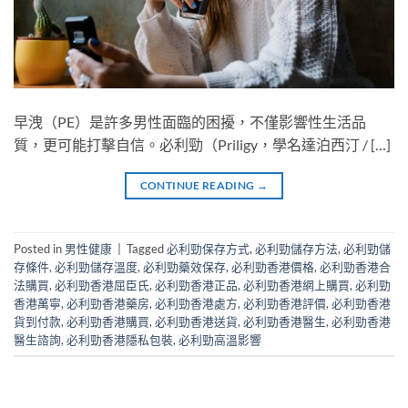
早洩（PE）是許多男性面臨的困擾，不僅影響性生活品
質，更可能打擊自信。必利勁（Priligy，學名達泊西汀 / […]
CONTINUE READING
→
Posted in
男性健康
|
Tagged
必利勁保存方式
,
必利勁儲存方法
,
必利勁儲
存條件
,
必利勁儲存溫度
,
必利勁藥效保存
,
必利勁香港價格
,
必利勁香港合
法購買
,
必利勁香港屈臣氏
,
必利勁香港正品
,
必利勁香港網上購買
,
必利勁
香港萬寧
,
必利勁香港藥房
,
必利勁香港處方
,
必利勁香港評價
,
必利勁香港
貨到付款
,
必利勁香港購買
,
必利勁香港送貨
,
必利勁香港醫生
,
必利勁香港
醫生諮詢
,
必利勁香港隱私包裝
,
必利勁高溫影響