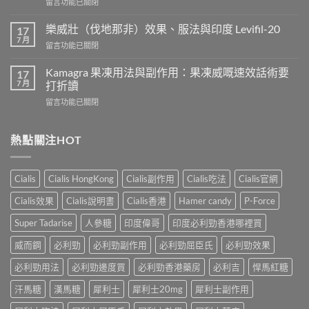
在
留言功能已關閉
威
〈正
而
常
鋼
樂威壯（伐地那非）效果、服法與印度 Levifil-20
17
人
會
7 月
在
留言功能已關閉
吃
導
〈樂
犀
致
威
Kamagra 果凍用法與副作用：果凍威嘅速效話術要
利
17
不
壯
7 月
士
打折讀
孕
（伐
會
嗎？
在
留言功能已關閉
地
怎
科
〈Kamagra
那
樣？
學
果
非）
3
實
凍
熱點關注HOT
效
位
證
用
果、
網
告
法
服
友
訴
與
法
真
Cialis
Cialis HongKong
Cialis副作用
Cialis吃法
Cialis官網
你
副
與
實
真
作
印
Cialis效果
Cialis說明書
Cialis香港
Hamer candy
P-Force
體
相，
用：
度
驗
備
果
Levifil-
Super Tadarise
人參糖
印度偉哥
印度必利勁香港哪裡買
＋
孕
凍
20〉
醫
男
威
威而鋼
必利勁
必利勁副作用
必利勁屈臣氏
必利勁效果
中
學
性
嘅
真
必
速
必利勁用法
必利勁邊度買
必利勁香港藥房
必利吉
悍馬紅糖
相
讀〉
效
大
中
汗馬糖
漢馬糖
犀利士
犀利士20mg
犀利士副作用
話
公
術
開〉