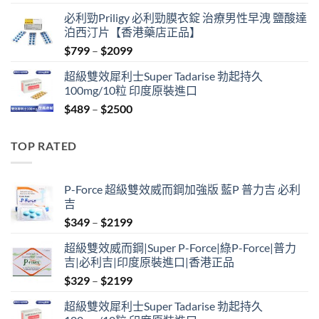
price
price
必利勁Priligy 必利勁膜衣錠 治療男性早洩 鹽酸達
was:
is:
泊西汀片【香港藥店正品】
$399.
$369.
Price
$
799
–
$
2099
range:
超級雙效犀利士Super Tadarise 勃起持久
$799
100mg/10粒 印度原裝進口
through
Price
$
489
–
$
2500
$2099
range:
$489
TOP RATED
through
$2500
P-Force 超級雙效威而鋼加強版 藍P 普力吉 必利
吉
Price
$
349
–
$
2199
range:
超級雙效威而鋼|Super P-Force|綠P-Force|普力
$349
吉|必利吉|印度原裝進口|香港正品
through
Price
$
329
–
$
2199
$2199
range:
超級雙效犀利士Super Tadarise 勃起持久
$329