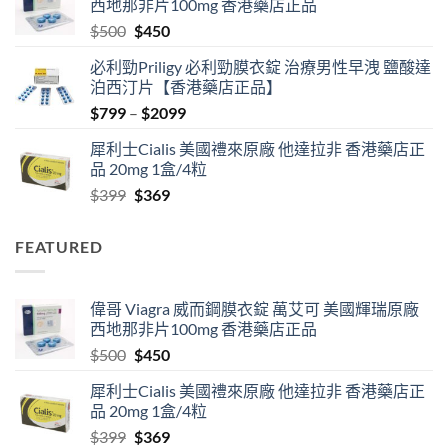
西地那非片100mg 香港藥店正品
through
Original
Current
$
500
$
450
$2500
price
price
必利勁Priligy 必利勁膜衣錠 治療男性早洩 鹽酸達
was:
is:
泊西汀片【香港藥店正品】
$500.
$450.
Price
$
799
–
$
2099
range:
犀利士Cialis 美國禮來原廠 他達拉非 香港藥店正
$799
品 20mg 1盒/4粒
through
Original
Current
$
399
$
369
$2099
price
price
was:
is:
FEATURED
$399.
$369.
偉哥 Viagra 威而鋼膜衣錠 萬艾可 美國輝瑞原廠
西地那非片100mg 香港藥店正品
Original
Current
$
500
$
450
price
price
犀利士Cialis 美國禮來原廠 他達拉非 香港藥店正
was:
is:
品 20mg 1盒/4粒
$500.
$450.
Original
Current
$
399
$
369