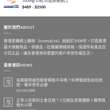
100mg/10粒 印度原裝進口
through
Price
$
489
–
$
2500
$2199
range:
$489
through
關於我們ABOUT
$2500
香港愛購網上購物（lovemall.hk）始創於2008年，打造香港
最大情趣用品、保健品、壯陽藥網絡商城，保證所有產品百
分百正品，讓全香港港有需要的客戶享受性福生活。
最新資訊NEWS
長期服用威而鋼會導致不孕嗎？科學實證告訴你真
30
7 月
相，備孕男性必讀
在
留言功能已關閉
〈長
期
正常人吃犀利士會怎樣？3 位網友真實體驗＋醫學真
30
服
7 月
相大公開
用