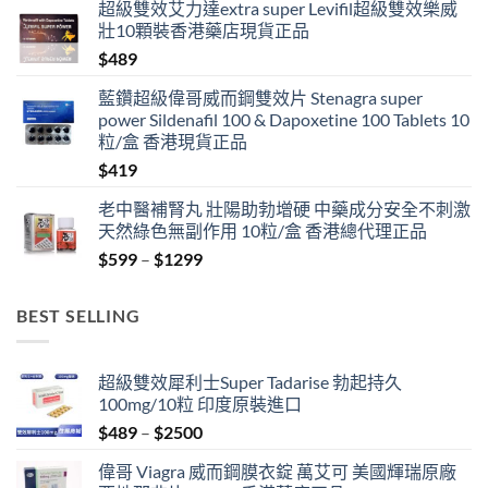
超級雙效艾力達extra super Levifil超級雙效樂威
壯10顆裝香港藥店現貨正品
$
489
藍鑽超級偉哥威而鋼雙效片 Stenagra super
power Sildenafil 100 & Dapoxetine 100 Tablets 10
粒/盒 香港現貨正品
$
419
老中醫補腎丸 壯陽助勃增硬 中藥成分安全不刺激
天然綠色無副作用 10粒/盒 香港總代理正品
Price
$
599
–
$
1299
range:
$599
BEST SELLING
through
$1299
超級雙效犀利士Super Tadarise 勃起持久
100mg/10粒 印度原裝進口
Price
$
489
–
$
2500
range:
偉哥 Viagra 威而鋼膜衣錠 萬艾可 美國輝瑞原廠
$489