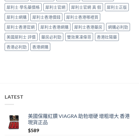
藥
犀利士 學名藥價格
犀利士官網
犀利士官網 真 假
犀利士正版
師：
九
犀利士網購
犀利士香港價錢
犀利士香港哪裡買
成
「冇
犀利士香港官網
犀利士香港網購
犀利士香港藥房
網購必利勁
效」
投
美國犀利士 評價
藥房必利勁
雙效果凍偉哥
香港壯陽藥
訴，
其
香港必利勁
香港網購
實
係
食
錯
位
多
過
藥
唔
LATEST
掂〉
中
美國保羅紅鑽 VIAGRA 助勃增硬 增粗增大 香港
現貨正品
$
589