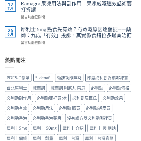
威
Kamagra 果凍用法與副作用：果凍威嘅速效話術要
利
17
不
壯
7 月
士
打折讀
孕
（伐
會
嗎？
在
留言功能已關閉
地
怎
科
〈Kamagra
那
樣？
學
果
非）
犀利士 5mg 點食先有效？冇效嘅原因逐個捉——藥
26
3
實
凍
效
6 月
師：九成「冇效」投訴，其實係食錯位多過藥唔掂
位
證
用
果、
網
告
在
留言功能已關閉
法
服
友
訴
〈犀
與
法
真
你
利
副
與
實
真
士
熱點關注
作
印
體
相，
5mg
用：
度
驗
備
點
果
Levifil-
＋
孕
食
凍
20〉
PDE5抑制劑
Sildenafil
勃起功能障礙
印度必利勁香港哪裡買
醫
男
先
威
中
學
性
有
嘅
台北犀利士
威而鋼
威而鋼 脷底丸 禁忌
必利勁
必利勁價格
真
必
效？
速
相
讀〉
冇
效
必利勁副作用
必利勁哪裡買ptt
必利勁屈臣氏
必利勁效果
大
中
效
話
公
嘅
必利勁有效
必利勁用法
必利勁 購買
必利勁邊度買
術
開〉
原
要
中
因
必利勁香港
必利勁香港藥房
沒有處方箋必利勁哪裡買
打
逐
折
犀利士5mg
犀利士 50mg
犀利士 介紹
犀利士 假 網站
個
讀〉
捉
中
犀利士價錢
犀利士劑量
犀利士台灣
犀利士台灣官網
——