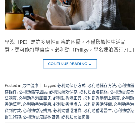
早洩（PE）是許多男性面臨的困擾，不僅影響性生活品
質，更可能打擊自信。必利勁（Priligy，學名達泊西汀 / […]
CONTINUE READING
→
Posted in
男性健康
|
Tagged
必利勁保存方式
,
必利勁儲存方法
,
必利勁儲
存條件
,
必利勁儲存溫度
,
必利勁藥效保存
,
必利勁香港價格
,
必利勁香港合
法購買
,
必利勁香港屈臣氏
,
必利勁香港正品
,
必利勁香港網上購買
,
必利勁
香港萬寧
,
必利勁香港藥房
,
必利勁香港處方
,
必利勁香港評價
,
必利勁香港
貨到付款
,
必利勁香港購買
,
必利勁香港送貨
,
必利勁香港醫生
,
必利勁香港
醫生諮詢
,
必利勁香港隱私包裝
,
必利勁高溫影響