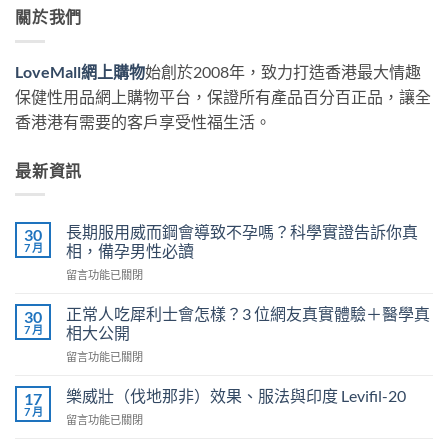
關於我們
LoveMall網上購物
始創於2008年，致力打造香港最大情趣
保健性用品網上購物平台，保證所有產品百分百正品，讓全
香港港有需要的客戶享受性福生活。
最新資訊
長期服用威而鋼會導致不孕嗎？科學實證告訴你真
30
7 月
相，備孕男性必讀
在
留言功能已關閉
〈長
期
正常人吃犀利士會怎樣？3 位網友真實體驗＋醫學真
30
服
7 月
相大公開
用
在
留言功能已關閉
威
〈正
而
常
鋼
樂威壯（伐地那非）效果、服法與印度 Levifil-20
17
人
會
7 月
在
留言功能已關閉
吃
導
〈樂
犀
致