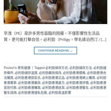
早洩（PE）是許多男性面臨的困擾，不僅影響性生活品
質，更可能打擊自信。必利勁（Priligy，學名達泊西汀 / […]
CONTINUE READING
→
Posted in
男性健康
|
Tagged
必利勁保存方式
,
必利勁儲存方法
,
必利勁儲
存條件
,
必利勁儲存溫度
,
必利勁藥效保存
,
必利勁香港價格
,
必利勁香港合
法購買
,
必利勁香港屈臣氏
,
必利勁香港正品
,
必利勁香港網上購買
,
必利勁
香港萬寧
,
必利勁香港藥房
,
必利勁香港處方
,
必利勁香港評價
,
必利勁香港
貨到付款
,
必利勁香港購買
,
必利勁香港送貨
,
必利勁香港醫生
,
必利勁香港
醫生諮詢
,
必利勁香港隱私包裝
,
必利勁高溫影響