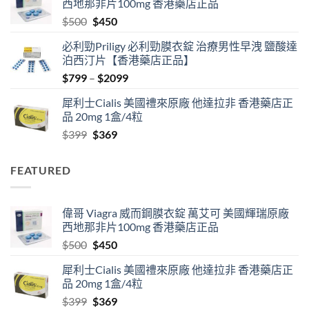
西地那非片100mg 香港藥店正品
through
Original
Current
$
500
$
450
$2500
price
price
必利勁Priligy 必利勁膜衣錠 治療男性早洩 鹽酸達
was:
is:
泊西汀片【香港藥店正品】
$500.
$450.
Price
$
799
–
$
2099
range:
犀利士Cialis 美國禮來原廠 他達拉非 香港藥店正
$799
品 20mg 1盒/4粒
through
Original
Current
$
399
$
369
$2099
price
price
was:
is:
FEATURED
$399.
$369.
偉哥 Viagra 威而鋼膜衣錠 萬艾可 美國輝瑞原廠
西地那非片100mg 香港藥店正品
Original
Current
$
500
$
450
price
price
犀利士Cialis 美國禮來原廠 他達拉非 香港藥店正
was:
is:
品 20mg 1盒/4粒
$500.
$450.
Original
Current
$
399
$
369