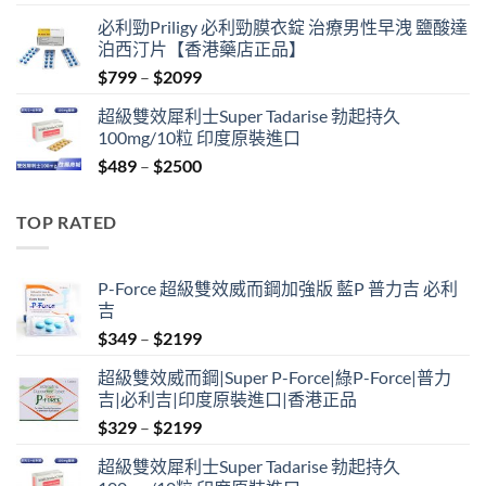
price
price
必利勁Priligy 必利勁膜衣錠 治療男性早洩 鹽酸達
was:
is:
泊西汀片【香港藥店正品】
$399.
$369.
Price
$
799
–
$
2099
range:
超級雙效犀利士Super Tadarise 勃起持久
$799
100mg/10粒 印度原裝進口
through
Price
$
489
–
$
2500
$2099
range:
$489
TOP RATED
through
$2500
P-Force 超級雙效威而鋼加強版 藍P 普力吉 必利
吉
Price
$
349
–
$
2199
range:
超級雙效威而鋼|Super P-Force|綠P-Force|普力
$349
吉|必利吉|印度原裝進口|香港正品
through
Price
$
329
–
$
2199
$2199
range:
超級雙效犀利士Super Tadarise 勃起持久
$329