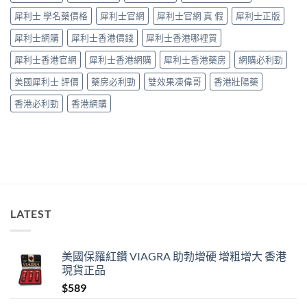
藥
犀利士 學名藥價格
犀利士官網
犀利士官網 真 假
犀利士正版
師：
九
犀利士網購
犀利士香港價錢
犀利士香港哪裡買
成
「冇
犀利士香港官網
犀利士香港網購
犀利士香港藥房
網購必利勁
效」
投
美國犀利士 評價
藥房必利勁
雙效果凍偉哥
香港壯陽藥
訴，
其
香港必利勁
香港網購
實
係
食
錯
位
多
過
藥
唔
LATEST
掂〉
中
美國保羅紅鑽 VIAGRA 助勃增硬 增粗增大 香港
現貨正品
$
589