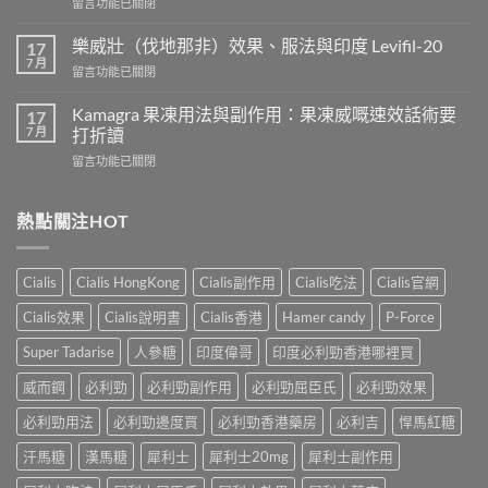
在
留言功能已關閉
威
〈正
而
常
鋼
樂威壯（伐地那非）效果、服法與印度 Levifil-20
17
人
會
7 月
在
留言功能已關閉
吃
導
〈樂
犀
致
威
Kamagra 果凍用法與副作用：果凍威嘅速效話術要
利
17
不
壯
7 月
士
打折讀
孕
（伐
會
嗎？
在
留言功能已關閉
地
怎
科
〈Kamagra
那
樣？
學
果
非）
3
實
凍
熱點關注HOT
效
位
證
用
果、
網
告
法
服
友
訴
與
法
真
Cialis
Cialis HongKong
Cialis副作用
Cialis吃法
Cialis官網
你
副
與
實
真
作
印
Cialis效果
Cialis說明書
Cialis香港
Hamer candy
P-Force
體
相，
用：
度
驗
備
果
Levifil-
Super Tadarise
人參糖
印度偉哥
印度必利勁香港哪裡買
＋
孕
凍
20〉
醫
男
威
威而鋼
必利勁
必利勁副作用
必利勁屈臣氏
必利勁效果
中
學
性
嘅
真
必
速
必利勁用法
必利勁邊度買
必利勁香港藥房
必利吉
悍馬紅糖
相
讀〉
效
大
中
汗馬糖
漢馬糖
犀利士
犀利士20mg
犀利士副作用
話
公
術
開〉