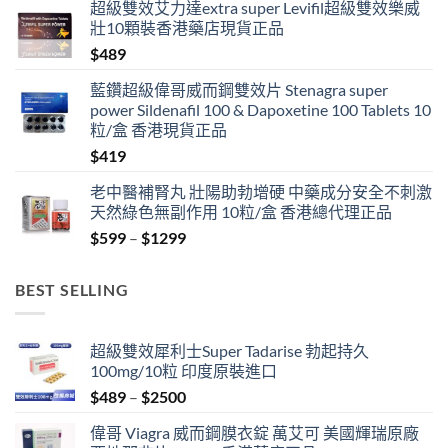
超級雙效艾力達extra super Levifil超級雙效樂威
壯10顆裝香港藥店現貨正品
$
489
藍鑽超級偉哥威而鋼雙效片 Stenagra super
power Sildenafil 100 & Dapoxetine 100 Tablets 10
粒/盒 香港現貨正品
$
419
老中醫補腎丸 壯陽助勃增硬 中藥成分安全不刺激
天然綠色無副作用 10粒/盒 香港總代理正品
Price
$
599
–
$
1299
range:
$599
BEST SELLING
through
$1299
超級雙效犀利士Super Tadarise 勃起持久
100mg/10粒 印度原裝進口
Price
$
489
–
$
2500
range:
偉哥 Viagra 威而鋼膜衣錠 萬艾可 美國輝瑞原廠
$489