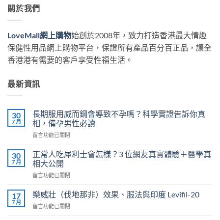
關於我們
LoveMall網上購物
始創於2008年，致力打造香港最大情趣
保健性用品網上購物平台，保證所有產品百分百正品，讓全
香港港有需要的客戶享受性福生活。
最新資訊
長期服用威而鋼會導致不孕嗎？科學實證告訴你真
30
7 月
相，備孕男性必讀
在
留言功能已關閉
〈長
期
正常人吃犀利士會怎樣？3 位網友真實體驗＋醫學真
30
服
7 月
相大公開
用
在
留言功能已關閉
威
〈正
而
常
鋼
樂威壯（伐地那非）效果、服法與印度 Levifil-20
17
人
會
7 月
在
留言功能已關閉
吃
導
〈樂
犀
致