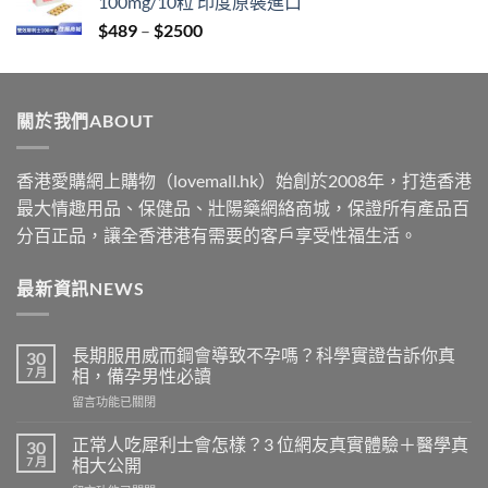
100mg/10粒 印度原裝進口
through
Price
$
489
–
$
2500
$2199
range:
$489
through
關於我們ABOUT
$2500
香港愛購網上購物（lovemall.hk）始創於2008年，打造香港
最大情趣用品、保健品、壯陽藥網絡商城，保證所有產品百
分百正品，讓全香港港有需要的客戶享受性福生活。
最新資訊NEWS
長期服用威而鋼會導致不孕嗎？科學實證告訴你真
30
7 月
相，備孕男性必讀
在
留言功能已關閉
〈長
期
正常人吃犀利士會怎樣？3 位網友真實體驗＋醫學真
30
服
7 月
相大公開
用