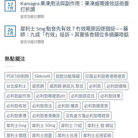
威
Kamagra 果凍用法與副作用：果凍威嘅速效話術要
利
17
不
壯
7 月
士
打折讀
孕
（伐
會
嗎？
在
留言功能已關閉
地
怎
科
〈Kamagra
那
樣？
學
果
非）
犀利士 5mg 點食先有效？冇效嘅原因逐個捉——藥
26
3
實
凍
效
6 月
師：九成「冇效」投訴，其實係食錯位多過藥唔掂
位
證
用
果、
網
告
在
留言功能已關閉
法
服
友
訴
〈犀
與
法
真
你
利
副
與
實
真
士
熱點關注
作
印
體
相，
5mg
用：
度
驗
備
點
果
Levifil-
＋
孕
食
凍
20〉
PDE5抑制劑
Sildenafil
勃起功能障礙
印度必利勁香港哪裡買
醫
男
先
威
中
學
性
有
嘅
台北犀利士
威而鋼
威而鋼 脷底丸 禁忌
必利勁
必利勁價格
真
必
效？
速
相
讀〉
冇
效
必利勁副作用
必利勁哪裡買ptt
必利勁屈臣氏
必利勁效果
大
中
效
話
公
嘅
必利勁有效
必利勁用法
必利勁 購買
必利勁邊度買
術
開〉
原
要
中
因
必利勁香港
必利勁香港藥房
沒有處方箋必利勁哪裡買
打
逐
折
犀利士5mg
犀利士 50mg
犀利士 介紹
犀利士 假 網站
個
讀〉
捉
中
犀利士價錢
犀利士劑量
犀利士台灣
犀利士台灣官網
——