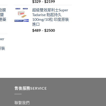
Price
$
329
–
$
2199
range:
利勁膜
超級雙效犀利士Super
$329
 鹽
Tadarise 勃起持久
through
港藥
100mg/10粒 印度原裝
$2199
進口
Price
$
489
–
$
2500
:
range:
er
$489
ugh
through
原裝
9
$2500
:
ugh
0
售後服務SERVICE
聯繫我們