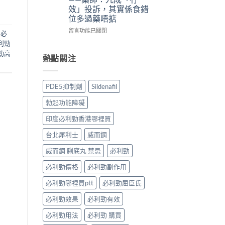
法
法
體
備
效」投訴，其實係食錯
與
與
驗
孕
位多過藥唔掂
副
印
＋
男
作
度
醫
性
在
留言功能已關閉
,
必
用：
Levifil-
學
必
〈犀
利勁
果
20〉
真
讀〉
利
勁高
凍
中
相
中
士
熱點關注
威
大
5mg
嘅
公
點
速
開〉
食
PDE5抑制劑
Sildenafil
效
中
先
話
有
勃起功能障礙
術
效？
要
冇
印度必利勁香港哪裡買
打
效
折
嘅
台北犀利士
威而鋼
讀〉
原
中
因
威而鋼 脷底丸 禁忌
必利勁
逐
必利勁價格
必利勁副作用
個
捉
必利勁哪裡買ptt
必利勁屈臣氏
——
藥
必利勁效果
必利勁有效
師：
九
必利勁用法
必利勁 購買
成