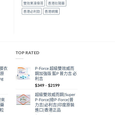
雙效果凍偉哥
香港壯陽藥
香港必利勁
香港網購
TOP RATED
鋼膜衣
P-Force 超級雙效威而
瑞原
鋼加強版 藍P 普力吉 必
mg
利吉
Price
$
349
–
$
2199
range:
超級雙效威而鋼|Super
$349
禮來
P-Force|綠P-Force|普
through
港藥
力吉|必利吉|印度原裝
$2199
4粒
進口|香港正品