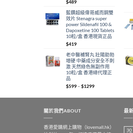
$
489
藍鑽超級偉哥威而鋼雙
效片 Stenagra super
power Sildenafil 100 &
Dapoxetine 100 Tablets
10粒/盒 香港現貨正品
$
419
老中醫補腎丸 壯陽助勃
增硬 中藥成分安全不刺
激 天然綠色無副作用
10粒/盒 香港總代理正
品
Price
$
599
–
$
1299
range:
$599
through
關於我們ABOUT
$1299
最新
香港愛購網上購物（lovemall.hk）
30