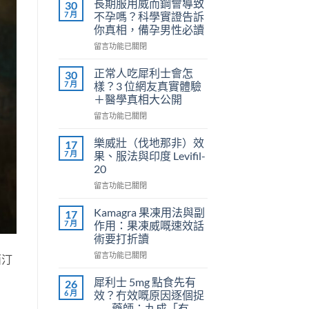
長期服用威而鋼會導致
30
7 月
不孕嗎？科學實證告訴
你真相，備孕男性必讀
在
留言功能已關閉
〈長
期
正常人吃犀利士會怎
30
服
7 月
樣？3 位網友真實體驗
用
＋醫學真相大公開
威
在
而
留言功能已關閉
〈正
鋼
常
會
樂威壯（伐地那非）效
17
人
導
7 月
果、服法與印度 Levifil-
吃
致
20
犀
不
在
利
留言功能已關閉
孕
〈樂
士
嗎？
威
會
科
Kamagra 果凍用法與副
17
壯
怎
學
7 月
作用：果凍威嘅速效話
（伐
樣？
實
術要打折讀
地
3
證
在
那
留言功能已關閉
位
告
西汀
〈Kamagra
非）
網
訴
果
效
友
你
犀利士 5mg 點食先有
26
凍
果、
真
真
6 月
效？冇效嘅原因逐個捉
用
服
實
相，
——藥師：九成「冇