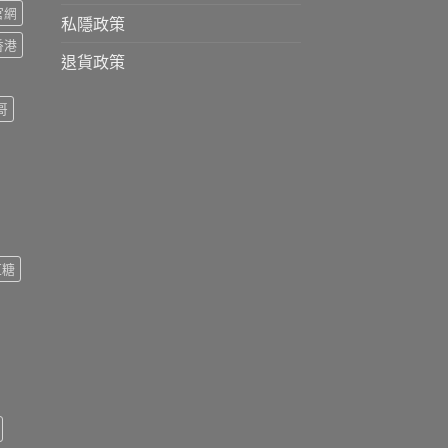
s官網
私隱政策
s香港
退貨政策
哥
紅糖