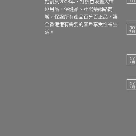
始創於2008年，打造香港最大情
7 月
趣用品、保健品、壯陽藥網絡商
城，保證所有產品百分百正品，讓
全香港港有需要的客戶享受性福生
30
活。
7 月
17
7 月
17
7 月