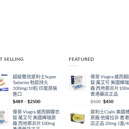
T SELLING
FEATURED
超級雙效犀利士Super
偉哥 Viagra 威而
Tadarise 勃起持久
錠 萬艾可 美國輝
100mg/10粒 印度原裝
廠 西地那非片100
進口
香港藥店正品
Price
Original
Current
$
489
–
$
2500
$
500
$
450
range:
price
price
偉哥 Viagra 威而鋼膜衣
犀利士Cialis 美國
$489
was:
is:
錠 萬艾可 美國輝瑞原
原廠 他達拉非 香
through
$500.
$450.
廠 西地那非片100mg
店正品 20mg 1盒/
$2500
香港藥店正品