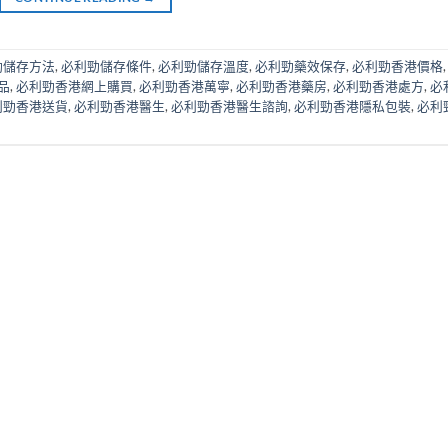
勁儲存方法
,
必利勁儲存條件
,
必利勁儲存溫度
,
必利勁藥效保存
,
必利勁香港價格
品
,
必利勁香港網上購買
,
必利勁香港萬寧
,
必利勁香港藥房
,
必利勁香港處方
,
必
利勁香港送貨
,
必利勁香港醫生
,
必利勁香港醫生諮詢
,
必利勁香港隱私包裝
,
必利