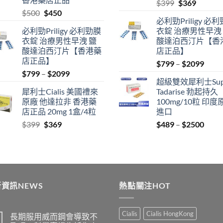
Original
Current
$
399
$
369
Original
Current
$
500
$
450
price
price
必利勁Priligy 必
price
price
was:
is:
必利勁Priligy 必利勁膜
衣錠 治療男性早洩
was:
is:
$399.
$369.
衣錠 治療男性早洩 鹽
酸達泊西汀片【香
$500.
$450.
酸達泊西汀片【香港藥
店正品】
店正品】
Price
$
799
–
$
2099
Price
$
799
–
$
2099
range
超級雙效犀利士Sup
range:
$799
犀利士Cialis 美國禮來
Tadarise 勃起持久
$799
thro
原廠 他達拉非 香港藥
100mg/10粒 印度
through
$209
店正品 20mg 1盒/4粒
進口
$2099
Original
Current
Price
$
399
$
369
$
489
–
$
2500
price
price
range
was:
is:
$489
$399.
$369.
thro
$250
資訊NEWS
熱點關注HOT
Cialis
Cialis HongKong
長期服用威而鋼會導致不