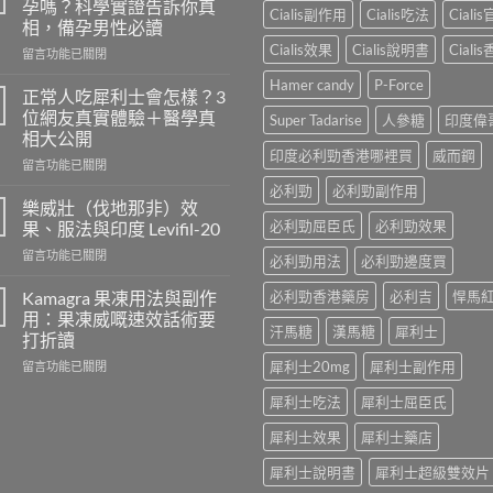
孕嗎？科學實證告訴你真
Cialis副作用
Cialis吃法
Ciali
相，備孕男性必讀
Cialis效果
Cialis說明書
Ciali
在
留言功能已關閉
〈長
Hamer candy
P-Force
期
正常人吃犀利士會怎樣？3
服
位網友真實體驗＋醫學真
Super Tadarise
人參糖
印度偉
用
相大公開
威
印度必利勁香港哪裡買
威而鋼
在
而
留言功能已關閉
〈正
鋼
必利勁
必利勁副作用
常
會
樂威壯（伐地那非）效
人
導
必利勁屈臣氏
必利勁效果
果、服法與印度 Levifil-20
吃
致
在
留言功能已關閉
犀
不
必利勁用法
必利勁邊度買
〈樂
利
孕
威
士
Kamagra 果凍用法與副作
必利勁香港藥房
必利吉
悍馬
嗎？
壯
會
科
用：果凍威嘅速效話術要
（伐
汗馬糖
漢馬糖
犀利士
怎
學
打折讀
地
樣？
實
在
犀利士20mg
犀利士副作用
那
留言功能已關閉
3
證
〈Kamagra
非）
位
告
犀利士吃法
犀利士屈臣氏
果
效
網
訴
凍
果、
友
你
犀利士效果
犀利士藥店
用
服
真
真
法
法
實
相，
犀利士說明書
犀利士超級雙效片
與
與
體
備