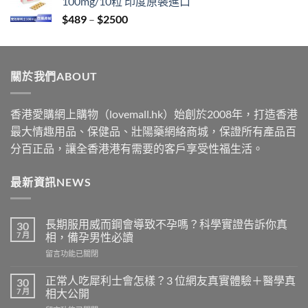
100mg/10粒 印度原裝進口
through
Price
$
489
–
$
2500
$2199
range:
$489
through
關於我們ABOUT
$2500
香港愛購網上購物（lovemall.hk）始創於2008年，打造香港
最大情趣用品、保健品、壯陽藥網絡商城，保證所有產品百
分百正品，讓全香港港有需要的客戶享受性福生活。
最新資訊NEWS
長期服用威而鋼會導致不孕嗎？科學實證告訴你真
30
7 月
相，備孕男性必讀
在
留言功能已關閉
〈長
期
正常人吃犀利士會怎樣？3 位網友真實體驗＋醫學真
30
服
7 月
相大公開
用