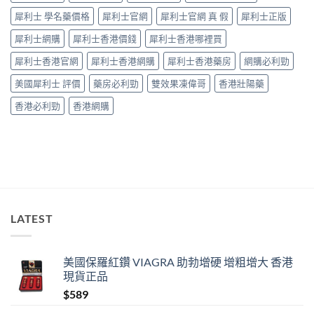
藥
犀利士 學名藥價格
犀利士官網
犀利士官網 真 假
犀利士正版
師：
九
犀利士網購
犀利士香港價錢
犀利士香港哪裡買
成
「冇
犀利士香港官網
犀利士香港網購
犀利士香港藥房
網購必利勁
效」
投
美國犀利士 評價
藥房必利勁
雙效果凍偉哥
香港壯陽藥
訴，
其
香港必利勁
香港網購
實
係
食
錯
位
多
過
藥
唔
LATEST
掂〉
中
美國保羅紅鑽 VIAGRA 助勃增硬 增粗增大 香港
現貨正品
$
589