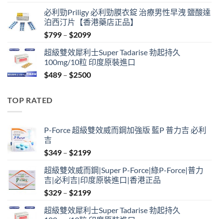
price
price
必利勁Priligy 必利勁膜衣錠 治療男性早洩 鹽酸達
was:
is:
泊西汀片【香港藥店正品】
$399.
$369.
Price
$
799
–
$
2099
range:
超級雙效犀利士Super Tadarise 勃起持久
$799
100mg/10粒 印度原裝進口
through
Price
$
489
–
$
2500
$2099
range:
$489
TOP RATED
through
$2500
P-Force 超級雙效威而鋼加強版 藍P 普力吉 必利
吉
Price
$
349
–
$
2199
range:
超級雙效威而鋼|Super P-Force|綠P-Force|普力
$349
吉|必利吉|印度原裝進口|香港正品
through
Price
$
329
–
$
2199
$2199
range:
超級雙效犀利士Super Tadarise 勃起持久
$329