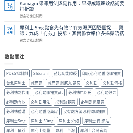
威
Kamagra 果凍用法與副作用：果凍威嘅速效話術要
利
17
不
壯
7 月
士
打折讀
孕
（伐
會
嗎？
在
留言功能已關閉
地
怎
科
〈Kamagra
那
樣？
學
果
非）
犀利士 5mg 點食先有效？冇效嘅原因逐個捉——藥
26
3
實
凍
效
6 月
師：九成「冇效」投訴，其實係食錯位多過藥唔掂
位
證
用
果、
網
告
在
留言功能已關閉
法
服
友
訴
〈犀
與
法
真
你
利
副
與
實
真
士
熱點關注
作
印
體
相，
5mg
用：
度
驗
備
點
果
Levifil-
＋
孕
食
凍
20〉
PDE5抑制劑
Sildenafil
勃起功能障礙
印度必利勁香港哪裡買
醫
男
先
威
中
學
性
有
嘅
台北犀利士
威而鋼
威而鋼 脷底丸 禁忌
必利勁
必利勁價格
真
必
效？
速
相
讀〉
冇
效
必利勁副作用
必利勁哪裡買ptt
必利勁屈臣氏
必利勁效果
大
中
效
話
公
嘅
必利勁有效
必利勁用法
必利勁 購買
必利勁邊度買
術
開〉
原
要
中
因
必利勁香港
必利勁香港藥房
沒有處方箋必利勁哪裡買
打
逐
折
犀利士5mg
犀利士 50mg
犀利士 介紹
犀利士 假 網站
個
讀〉
捉
中
犀利士價錢
犀利士劑量
犀利士台灣
犀利士台灣官網
——