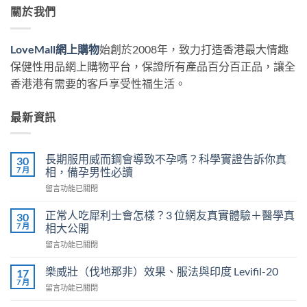
關於我們
LoveMall網上購物
始創於2008年，致力打造香港最大情趣
保健性用品網上購物平台，保證所有產品百分百正品，讓全
香港港有需要的客戶享受性福生活。
最新資訊
長期服用威而鋼會導致不孕嗎？科學實證告訴你真
30
7 月
相，備孕男性必讀
在
留言功能已關閉
〈長
期
正常人吃犀利士會怎樣？3 位網友真實體驗＋醫學真
30
服
7 月
相大公開
用
在
留言功能已關閉
威
〈正
而
常
鋼
樂威壯（伐地那非）效果、服法與印度 Levifil-20
17
人
會
7 月
在
留言功能已關閉
吃
導
〈樂
犀
致