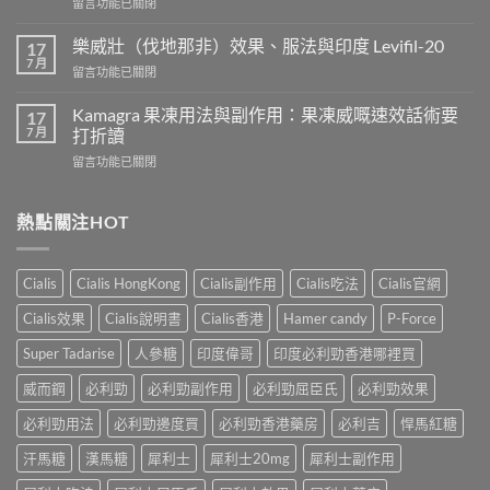
在
留言功能已關閉
威
〈正
而
常
鋼
樂威壯（伐地那非）效果、服法與印度 Levifil-20
17
人
會
7 月
在
留言功能已關閉
吃
導
〈樂
犀
致
威
Kamagra 果凍用法與副作用：果凍威嘅速效話術要
利
17
不
壯
7 月
士
打折讀
孕
（伐
會
嗎？
在
留言功能已關閉
地
怎
科
〈Kamagra
那
樣？
學
果
非）
3
實
凍
熱點關注HOT
效
位
證
用
果、
網
告
法
服
友
訴
與
法
真
Cialis
Cialis HongKong
Cialis副作用
Cialis吃法
Cialis官網
你
副
與
實
真
作
印
Cialis效果
Cialis說明書
Cialis香港
Hamer candy
P-Force
體
相，
用：
度
驗
備
果
Levifil-
Super Tadarise
人參糖
印度偉哥
印度必利勁香港哪裡買
＋
孕
凍
20〉
醫
男
威
威而鋼
必利勁
必利勁副作用
必利勁屈臣氏
必利勁效果
中
學
性
嘅
真
必
速
必利勁用法
必利勁邊度買
必利勁香港藥房
必利吉
悍馬紅糖
相
讀〉
效
大
中
汗馬糖
漢馬糖
犀利士
犀利士20mg
犀利士副作用
話
公
術
開〉