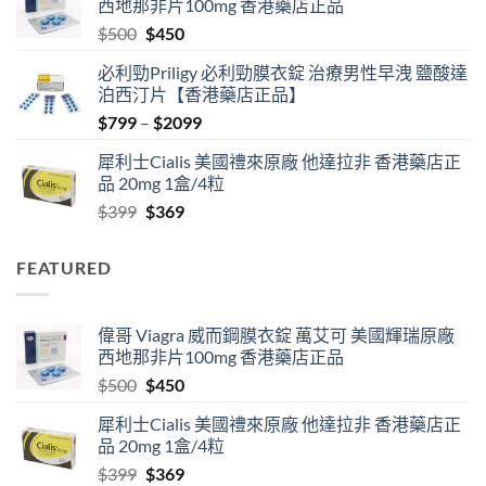
西地那非片100mg 香港藥店正品
through
Original
Current
$
500
$
450
$2500
price
price
必利勁Priligy 必利勁膜衣錠 治療男性早洩 鹽酸達
was:
is:
泊西汀片【香港藥店正品】
$500.
$450.
Price
$
799
–
$
2099
range:
犀利士Cialis 美國禮來原廠 他達拉非 香港藥店正
$799
品 20mg 1盒/4粒
through
Original
Current
$
399
$
369
$2099
price
price
was:
is:
FEATURED
$399.
$369.
偉哥 Viagra 威而鋼膜衣錠 萬艾可 美國輝瑞原廠
西地那非片100mg 香港藥店正品
Original
Current
$
500
$
450
price
price
犀利士Cialis 美國禮來原廠 他達拉非 香港藥店正
was:
is:
品 20mg 1盒/4粒
$500.
$450.
Original
Current
$
399
$
369