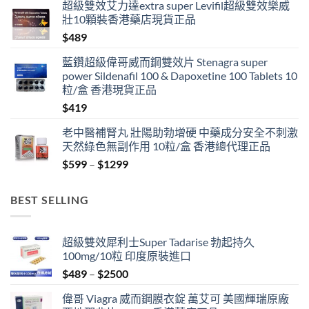
超級雙效艾力達extra super Levifil超級雙效樂威
壯10顆裝香港藥店現貨正品
$
489
藍鑽超級偉哥威而鋼雙效片 Stenagra super
power Sildenafil 100 & Dapoxetine 100 Tablets 10
粒/盒 香港現貨正品
$
419
老中醫補腎丸 壯陽助勃增硬 中藥成分安全不刺激
天然綠色無副作用 10粒/盒 香港總代理正品
Price
$
599
–
$
1299
range:
$599
BEST SELLING
through
$1299
超級雙效犀利士Super Tadarise 勃起持久
100mg/10粒 印度原裝進口
Price
$
489
–
$
2500
range:
偉哥 Viagra 威而鋼膜衣錠 萬艾可 美國輝瑞原廠
$489