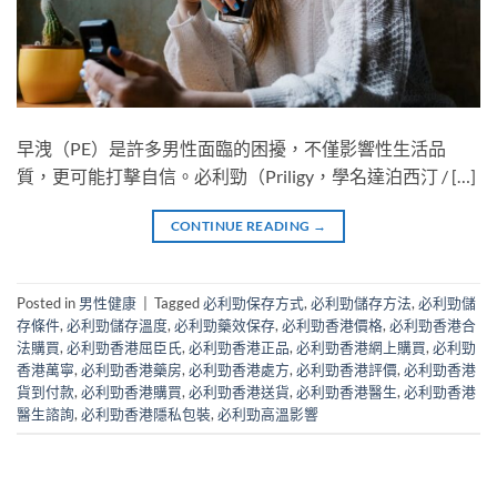
早洩（PE）是許多男性面臨的困擾，不僅影響性生活品
質，更可能打擊自信。必利勁（Priligy，學名達泊西汀 / […]
CONTINUE READING
→
Posted in
男性健康
|
Tagged
必利勁保存方式
,
必利勁儲存方法
,
必利勁儲
存條件
,
必利勁儲存溫度
,
必利勁藥效保存
,
必利勁香港價格
,
必利勁香港合
法購買
,
必利勁香港屈臣氏
,
必利勁香港正品
,
必利勁香港網上購買
,
必利勁
香港萬寧
,
必利勁香港藥房
,
必利勁香港處方
,
必利勁香港評價
,
必利勁香港
貨到付款
,
必利勁香港購買
,
必利勁香港送貨
,
必利勁香港醫生
,
必利勁香港
醫生諮詢
,
必利勁香港隱私包裝
,
必利勁高溫影響