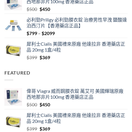
西地那非片100mg 香港藥店正品
through
Original
Current
$
500
$
450
$2500
price
price
必利勁Priligy 必利勁膜衣錠 治療男性早洩 鹽酸達
was:
is:
泊西汀片【香港藥店正品】
$500.
$450.
Price
$
799
–
$
2099
range:
犀利士Cialis 美國禮來原廠 他達拉非 香港藥店正
$799
品 20mg 1盒/4粒
through
Original
Current
$
399
$
369
$2099
price
price
was:
is:
FEATURED
$399.
$369.
偉哥 Viagra 威而鋼膜衣錠 萬艾可 美國輝瑞原廠
西地那非片100mg 香港藥店正品
Original
Current
$
500
$
450
price
price
犀利士Cialis 美國禮來原廠 他達拉非 香港藥店正
was:
is:
品 20mg 1盒/4粒
$500.
$450.
Original
Current
$
399
$
369