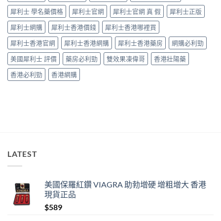
藥
犀利士 學名藥價格
犀利士官網
犀利士官網 真 假
犀利士正版
師：
九
犀利士網購
犀利士香港價錢
犀利士香港哪裡買
成
「冇
犀利士香港官網
犀利士香港網購
犀利士香港藥房
網購必利勁
效」
投
美國犀利士 評價
藥房必利勁
雙效果凍偉哥
香港壯陽藥
訴，
其
香港必利勁
香港網購
實
係
食
錯
位
多
過
藥
唔
LATEST
掂〉
中
美國保羅紅鑽 VIAGRA 助勃增硬 增粗增大 香港
現貨正品
$
589