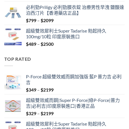
price
price
必利勁Priligy 必利勁膜衣錠 治療男性早洩 鹽酸達
was:
is:
泊西汀片【香港藥店正品】
$399.
$369.
Price
$
799
–
$
2099
range:
超級雙效犀利士Super Tadarise 勃起持久
$799
100mg/10粒 印度原裝進口
through
Price
$
489
–
$
2500
$2099
range:
$489
TOP RATED
through
$2500
P-Force 超級雙效威而鋼加強版 藍P 普力吉 必利
吉
Price
$
349
–
$
2199
range:
超級雙效威而鋼|Super P-Force|綠P-Force|普力
$349
吉|必利吉|印度原裝進口|香港正品
through
Price
$
329
–
$
2199
$2199
range:
超級雙效犀利士Super Tadarise 勃起持久
$329