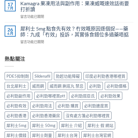
威
Kamagra 果凍用法與副作用：果凍威嘅速效話術要
利
17
不
壯
7 月
士
打折讀
孕
（伐
會
嗎？
在
留言功能已關閉
地
怎
科
〈Kamagra
那
樣？
學
果
非）
犀利士 5mg 點食先有效？冇效嘅原因逐個捉——藥
26
3
實
凍
效
6 月
師：九成「冇效」投訴，其實係食錯位多過藥唔掂
位
證
用
果、
網
告
在
留言功能已關閉
法
服
友
訴
〈犀
與
法
真
你
利
副
與
實
真
士
熱點關注
作
印
體
相，
5mg
用：
度
驗
備
點
果
Levifil-
＋
孕
食
凍
20〉
PDE5抑制劑
Sildenafil
勃起功能障礙
印度必利勁香港哪裡買
醫
男
先
威
中
學
性
有
嘅
台北犀利士
威而鋼
威而鋼 脷底丸 禁忌
必利勁
必利勁價格
真
必
效？
速
相
讀〉
冇
效
必利勁副作用
必利勁哪裡買ptt
必利勁屈臣氏
必利勁效果
大
中
效
話
公
嘅
必利勁有效
必利勁用法
必利勁 購買
必利勁邊度買
術
開〉
原
要
中
因
必利勁香港
必利勁香港藥房
沒有處方箋必利勁哪裡買
打
逐
折
犀利士5mg
犀利士 50mg
犀利士 介紹
犀利士 假 網站
個
讀〉
捉
中
犀利士價錢
犀利士劑量
犀利士台灣
犀利士台灣官網
——