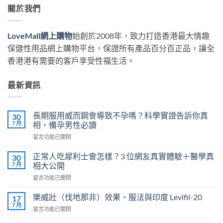
關於我們
LoveMall網上購物
始創於2008年，致力打造香港最大情趣
保健性用品網上購物平台，保證所有產品百分百正品，讓全
香港港有需要的客戶享受性福生活。
最新資訊
長期服用威而鋼會導致不孕嗎？科學實證告訴你真
30
7 月
相，備孕男性必讀
在
留言功能已關閉
〈長
期
正常人吃犀利士會怎樣？3 位網友真實體驗＋醫學真
30
服
7 月
相大公開
用
在
留言功能已關閉
威
〈正
而
常
鋼
樂威壯（伐地那非）效果、服法與印度 Levifil-20
17
人
會
7 月
在
留言功能已關閉
吃
導
〈樂
犀
致