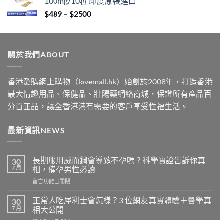
100mg/10粒 印度原裝進口
through
Price
$
489
–
$
2500
$2199
range:
$489
through
關於我們ABOUT
$2500
香港愛購網上購物（lovemall.hk）始創於2008年，打造香港
最大情趣用品、保健品、壯陽藥網絡商城，保證所有產品百
分百正品，讓全香港港有需要的客戶享受性福生活。
最新資訊NEWS
長期服用威而鋼會導致不孕嗎？科學實證告訴你真
30
7 月
相，備孕男性必讀
在
留言功能已關閉
〈長
期
正常人吃犀利士會怎樣？3 位網友真實體驗＋醫學真
30
服
7 月
相大公開
用