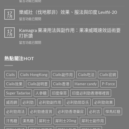
在
留言功能已關閉
威
〈正
而
常
鋼
樂威壯（伐地那非）效果、服法與印度 Levifil-20
17
人
會
7 月
在
留言功能已關閉
吃
導
〈樂
犀
致
威
Kamagra 果凍用法與副作用：果凍威嘅速效話術要
利
17
不
壯
7 月
士
打折讀
孕
（伐
會
嗎？
在
留言功能已關閉
地
怎
科
〈Kamagra
那
樣？
學
果
非）
3
實
凍
熱點關注HOT
效
位
證
用
果、
網
告
法
服
友
訴
與
法
真
Cialis
Cialis HongKong
Cialis副作用
Cialis吃法
Cialis官網
你
副
與
實
真
作
印
Cialis效果
Cialis說明書
Cialis香港
Hamer candy
P-Force
體
相，
用：
度
驗
備
果
Levifil-
Super Tadarise
人參糖
印度偉哥
印度必利勁香港哪裡買
＋
孕
凍
20〉
醫
男
威
威而鋼
必利勁
必利勁副作用
必利勁屈臣氏
必利勁效果
中
學
性
嘅
真
必
速
必利勁用法
必利勁邊度買
必利勁香港藥房
必利吉
悍馬紅糖
相
讀〉
效
大
中
汗馬糖
漢馬糖
犀利士
犀利士20mg
犀利士副作用
話
公
術
開〉