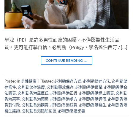
早洩（PE）是許多男性面臨的困擾，不僅影響性生活品
質，更可能打擊自信。必利勁（Priligy，學名達泊西汀 / […]
CONTINUE READING
→
Posted in
男性健康
|
Tagged
必利勁保存方式
,
必利勁儲存方法
,
必利勁儲
存條件
,
必利勁儲存溫度
,
必利勁藥效保存
,
必利勁香港價格
,
必利勁香港合
法購買
,
必利勁香港屈臣氏
,
必利勁香港正品
,
必利勁香港網上購買
,
必利勁
香港萬寧
,
必利勁香港藥房
,
必利勁香港處方
,
必利勁香港評價
,
必利勁香港
貨到付款
,
必利勁香港購買
,
必利勁香港送貨
,
必利勁香港醫生
,
必利勁香港
醫生諮詢
,
必利勁香港隱私包裝
,
必利勁高溫影響