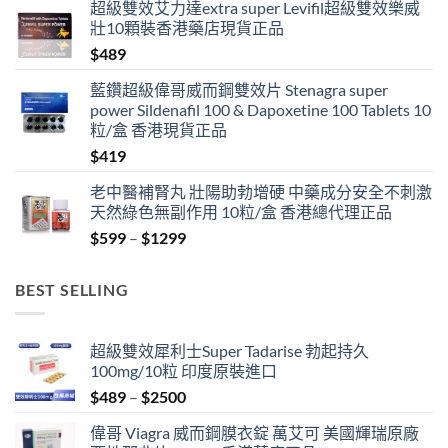
超級雙效艾力達extra super Levifil超級雙效樂威
壯10顆裝香港藥店現貨正品
$
489
藍鑽超級偉哥威而鋼雙效片 Stenagra super
power Sildenafil 100 & Dapoxetine 100 Tablets 10
粒/盒 香港現貨正品
$
419
老中醫補腎丸 壯陽助勃增硬 中藥成分安全不刺激
天然綠色無副作用 10粒/盒 香港總代理正品
Price
$
599
–
$
1299
range:
$599
BEST SELLING
through
$1299
超級雙效犀利士Super Tadarise 勃起持久
100mg/10粒 印度原裝進口
Price
$
489
–
$
2500
range:
偉哥 Viagra 威而鋼膜衣錠 萬艾可 美國輝瑞原廠
$489