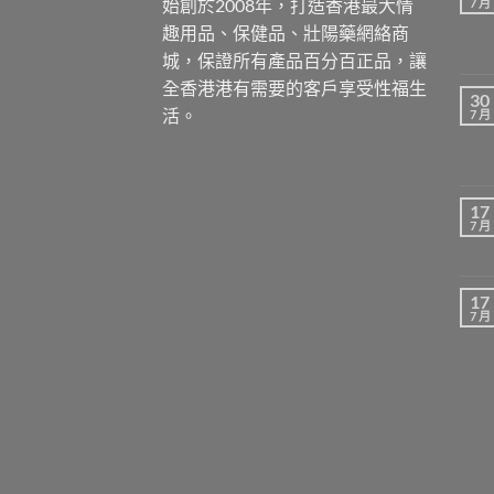
始創於2008年，打造香港最大情
7 月
趣用品、保健品、壯陽藥網絡商
城，保證所有產品百分百正品，讓
全香港港有需要的客戶享受性福生
30
活。
7 月
17
7 月
17
7 月