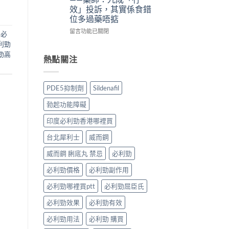
法
法
體
備
效」投訴，其實係食錯
與
與
驗
孕
位多過藥唔掂
副
印
＋
男
作
度
醫
性
在
留言功能已關閉
,
必
用：
Levifil-
學
必
〈犀
利勁
果
20〉
真
讀〉
利
勁高
凍
中
相
中
士
熱點關注
威
大
5mg
嘅
公
點
速
開〉
食
PDE5抑制劑
Sildenafil
效
中
先
話
有
勃起功能障礙
術
效？
要
冇
印度必利勁香港哪裡買
打
效
折
嘅
台北犀利士
威而鋼
讀〉
原
中
因
威而鋼 脷底丸 禁忌
必利勁
逐
必利勁價格
必利勁副作用
個
捉
必利勁哪裡買ptt
必利勁屈臣氏
——
藥
必利勁效果
必利勁有效
師：
九
必利勁用法
必利勁 購買
成