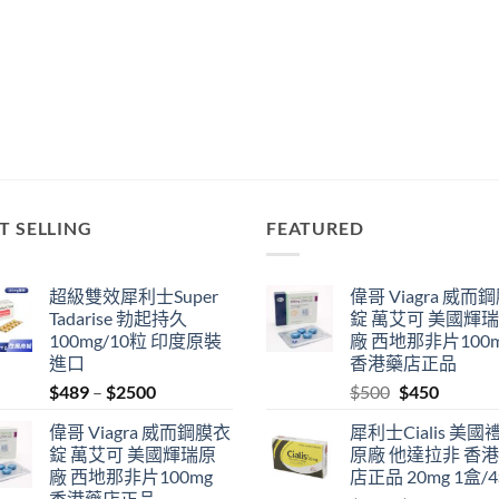
T SELLING
FEATURED
超級雙效犀利士Super
偉哥 Viagra 威而
Tadarise 勃起持久
錠 萬艾可 美國輝
100mg/10粒 印度原裝
廠 西地那非片100
進口
香港藥店正品
Price
Original
Current
$
489
–
$
2500
$
500
$
450
range:
price
price
偉哥 Viagra 威而鋼膜衣
犀利士Cialis 美國
$489
was:
is:
錠 萬艾可 美國輝瑞原
原廠 他達拉非 香
through
$500.
$450.
廠 西地那非片100mg
店正品 20mg 1盒/
$2500
香港藥店正品