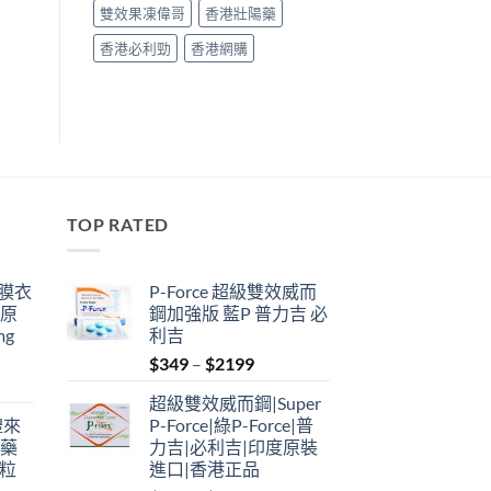
雙效果凍偉哥
香港壯陽藥
香港必利勁
香港網購
TOP RATED
鋼膜衣
P-Force 超級雙效威而
瑞原
鋼加強版 藍P 普力吉 必
mg
利吉
Price
$
349
–
$
2199
range:
超級雙效威而鋼|Super
$349
禮來
P-Force|綠P-Force|普
through
港藥
力吉|必利吉|印度原裝
$2199
4粒
進口|香港正品