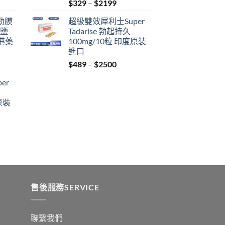
Price
$
329
–
$
2199
range:
利勁膜
超級雙效犀利士Super
$329
 鹽
Tadarise 勃起持久
through
港藥
100mg/10粒 印度原裝
$2199
進口
Price
$
489
–
$
2500
:
range:
er
$489
ugh
through
原裝
9
$2500
:
ugh
0
售後服務SERVICE
聯繫我們