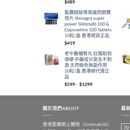
$
489
藍鑽超級偉哥威而鋼雙
效片 Stenagra super
power Sildenafil 100 &
Dapoxetine 100 Tablets
10粒/盒 香港現貨正品
$
419
老中醫補腎丸 壯陽助勃
增硬 中藥成分安全不刺
激 天然綠色無副作用
10粒/盒 香港總代理正
品
Price
$
599
–
$
1299
range:
$599
through
關於我們ABOUT
$1299
最新
香港愛購網上購物（lovemall.hk）
30