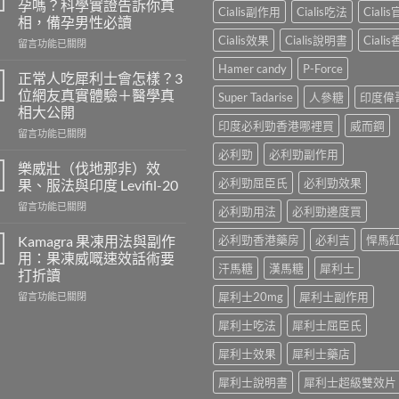
孕嗎？科學實證告訴你真
Cialis副作用
Cialis吃法
Ciali
相，備孕男性必讀
Cialis效果
Cialis說明書
Ciali
在
留言功能已關閉
〈長
Hamer candy
P-Force
期
正常人吃犀利士會怎樣？3
服
位網友真實體驗＋醫學真
Super Tadarise
人參糖
印度偉
用
相大公開
威
印度必利勁香港哪裡買
威而鋼
在
而
留言功能已關閉
〈正
鋼
必利勁
必利勁副作用
常
會
樂威壯（伐地那非）效
人
導
必利勁屈臣氏
必利勁效果
果、服法與印度 Levifil-20
吃
致
在
留言功能已關閉
犀
不
必利勁用法
必利勁邊度買
〈樂
利
孕
威
士
Kamagra 果凍用法與副作
必利勁香港藥房
必利吉
悍馬
嗎？
壯
會
科
用：果凍威嘅速效話術要
（伐
汗馬糖
漢馬糖
犀利士
怎
學
打折讀
地
樣？
實
在
犀利士20mg
犀利士副作用
那
留言功能已關閉
3
證
〈Kamagra
非）
位
告
犀利士吃法
犀利士屈臣氏
果
效
網
訴
凍
果、
友
你
犀利士效果
犀利士藥店
用
服
真
真
法
法
實
相，
犀利士說明書
犀利士超級雙效片
與
與
體
備