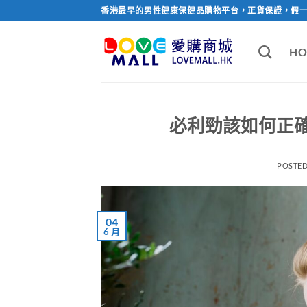
Skip
香港最早的男性健康保健品購物平台，正貨保證，假
to
content
HO
必利勁該如何正
POSTE
04
6 月