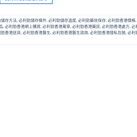
勁儲存方法
,
必利勁儲存條件
,
必利勁儲存溫度
,
必利勁藥效保存
,
必利勁香港價格
品
,
必利勁香港網上購買
,
必利勁香港萬寧
,
必利勁香港藥房
,
必利勁香港處方
,
必
利勁香港送貨
,
必利勁香港醫生
,
必利勁香港醫生諮詢
,
必利勁香港隱私包裝
,
必利