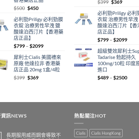
Original
Current
$
399
$
369
Original
Current
$
500
$
450
price
price
必利勁Priligy 必
price
price
was:
is:
必利勁Priligy 必利勁膜
衣錠 治療男性早洩
was:
is:
$399.
$369.
衣錠 治療男性早洩 鹽
酸達泊西汀片【香
$500.
$450.
酸達泊西汀片【香港藥
店正品】
店正品】
Price
$
799
–
$
2099
Price
$
799
–
$
2099
range
超級雙效犀利士Sup
range:
$799
犀利士Cialis 美國禮來
Tadarise 勃起持久
$799
thro
原廠 他達拉非 香港藥
100mg/10粒 印度
through
$209
店正品 20mg 1盒/4粒
進口
$2099
Original
Current
Price
$
399
$
369
$
489
–
$
2500
price
price
range
was:
is:
$489
$399.
$369.
thro
$250
資訊NEWS
熱點關注HOT
Cialis
Cialis HongKong
長期服用威而鋼會導致不