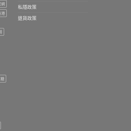
s官網
私隱政策
s香港
退貨政策
哥
紅糖