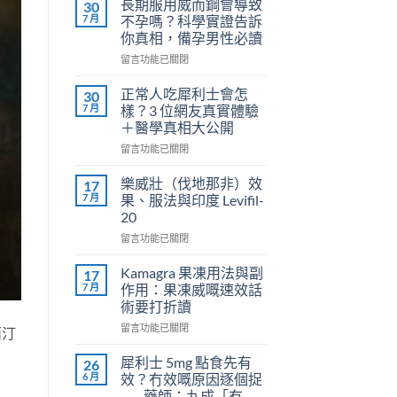
長期服用威而鋼會導致
30
7 月
不孕嗎？科學實證告訴
你真相，備孕男性必讀
在
留言功能已關閉
〈長
期
正常人吃犀利士會怎
30
服
7 月
樣？3 位網友真實體驗
用
＋醫學真相大公開
威
在
而
留言功能已關閉
〈正
鋼
常
會
樂威壯（伐地那非）效
17
人
導
7 月
果、服法與印度 Levifil-
吃
致
20
犀
不
在
利
留言功能已關閉
孕
〈樂
士
嗎？
威
會
科
Kamagra 果凍用法與副
17
壯
怎
學
7 月
作用：果凍威嘅速效話
（伐
樣？
實
術要打折讀
地
3
證
在
那
留言功能已關閉
位
告
西汀
〈Kamagra
非）
網
訴
果
效
友
你
犀利士 5mg 點食先有
26
凍
果、
真
真
6 月
效？冇效嘅原因逐個捉
用
服
實
相，
——藥師：九成「冇