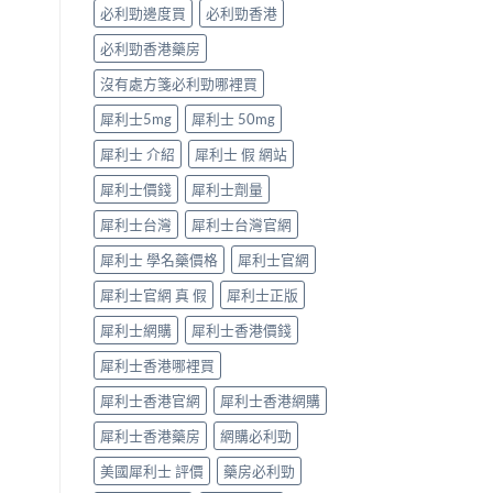
「冇
必利勁邊度買
必利勁香港
效」
投
必利勁香港藥房
訴，
其
沒有處方箋必利勁哪裡買
實
係
犀利士5mg
犀利士 50mg
食
犀利士 介紹
犀利士 假 網站
錯
位
犀利士價錢
犀利士劑量
多
過
犀利士台灣
犀利士台灣官網
藥
唔
犀利士 學名藥價格
犀利士官網
掂〉
中
犀利士官網 真 假
犀利士正版
犀利士網購
犀利士香港價錢
犀利士香港哪裡買
犀利士香港官網
犀利士香港網購
犀利士香港藥房
網購必利勁
美國犀利士 評價
藥房必利勁