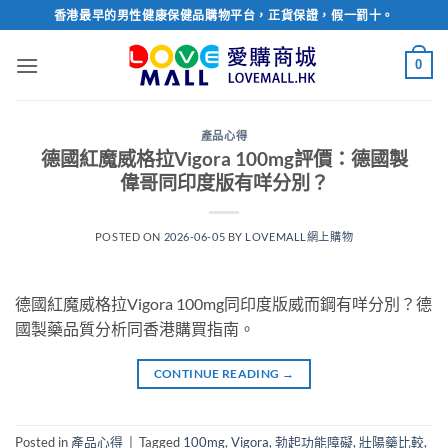
Skip
香港最早的男性健康保健品購物平台，正貨保證，假一罰十。
to
content
0
產品心得
德國紅魔威格拉Vigora 100mg評價：德國製
偉哥同印度版有咩分別？
POSTED ON
2026-06-05
BY
LOVEMALL網上購物
德國紅魔威格拉Vigora 100mg同印度版威而鋼有咩分別？德
國製藥品質分析同香港購買指南。
CONTINUE READING
→
Posted in
產品心得
|
Tagged
100mg
,
Vigora
,
勃起功能障礙
,
壯陽藥比較
,