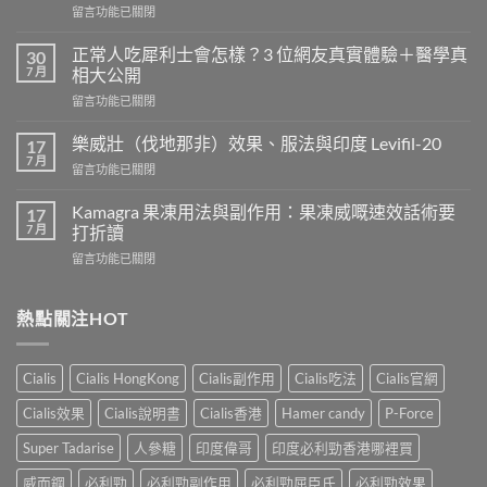
在
留言功能已關閉
〈長
期
正常人吃犀利士會怎樣？3 位網友真實體驗＋醫學真
30
服
7 月
相大公開
用
在
留言功能已關閉
威
〈正
而
常
鋼
樂威壯（伐地那非）效果、服法與印度 Levifil-20
17
人
會
7 月
在
留言功能已關閉
吃
導
〈樂
犀
致
威
Kamagra 果凍用法與副作用：果凍威嘅速效話術要
利
17
不
壯
7 月
士
打折讀
孕
（伐
會
嗎？
在
留言功能已關閉
地
怎
科
〈Kamagra
那
樣？
學
果
非）
3
實
凍
熱點關注HOT
效
位
證
用
果、
網
告
法
服
友
訴
與
法
真
Cialis
Cialis HongKong
Cialis副作用
Cialis吃法
Cialis官網
你
副
與
實
真
作
印
Cialis效果
Cialis說明書
Cialis香港
Hamer candy
P-Force
體
相，
用：
度
驗
備
果
Levifil-
Super Tadarise
人參糖
印度偉哥
印度必利勁香港哪裡買
＋
孕
凍
20〉
醫
男
威
威而鋼
必利勁
必利勁副作用
必利勁屈臣氏
必利勁效果
中