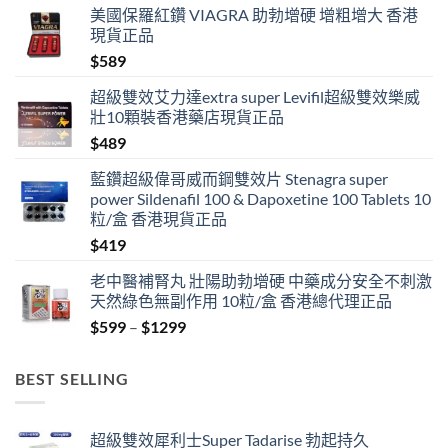
美國保羅紅鑽 VIAGRA 助勃增硬 增粗增大 香港
現貨正品
$
589
超級雙效艾力達extra super Levifil超級雙效樂威
壯10顆裝香港藥店現貨正品
$
489
藍鑽超級偉哥威而鋼雙效片 Stenagra super
power Sildenafil 100 & Dapoxetine 100 Tablets 10
粒/盒 香港現貨正品
$
419
老中醫補腎丸 壯陽助勃增硬 中藥成分安全不刺激
天然綠色無副作用 10粒/盒 香港總代理正品
Price
$
599
–
$
1299
range:
$599
BEST SELLING
through
$1299
超級雙效犀利士Super Tadarise 勃起持久