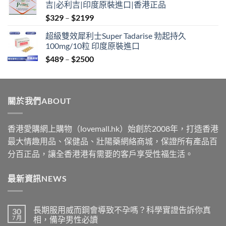
吉|必利吉|印度原裝進口|香港正品
through
Price
$
329
–
$
2199
$2199
range:
超級雙效犀利士Super Tadarise 勃起持久
$329
100mg/10粒 印度原裝進口
through
Price
$
489
–
$
2500
$2199
range:
$489
through
關於我們ABOUT
$2500
香港愛購網上購物（lovemall.hk）始創於2008年，打造香港
最大情趣用品、保健品、壯陽藥網絡商城，保證所有產品百
分百正品，讓全香港港有需要的客戶享受性福生活。
最新資訊NEWS
長期服用威而鋼會導致不孕嗎？科學實證告訴你真
30
7 月
相，備孕男性必讀