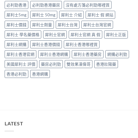
要
中
因
必利勁香港
必利勁香港藥房
沒有處方箋必利勁哪裡買
打
逐
折
犀利士5mg
犀利士 50mg
犀利士 介紹
犀利士 假 網站
個
讀〉
捉
中
犀利士價錢
犀利士劑量
犀利士台灣
犀利士台灣官網
——
藥
犀利士 學名藥價格
犀利士官網
犀利士官網 真 假
犀利士正版
師：
九
犀利士網購
犀利士香港價錢
犀利士香港哪裡買
成
「冇
犀利士香港官網
犀利士香港網購
犀利士香港藥房
網購必利勁
效」
投
美國犀利士 評價
藥房必利勁
雙效果凍偉哥
香港壯陽藥
訴，
其
香港必利勁
香港網購
實
係
食
錯
位
多
過
藥
唔
LATEST
掂〉
中