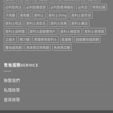
學
性
嘅
真
必
速
必利勁用法
必利勁邊度買
必利勁香港藥房
必利吉
悍馬紅糖
相
讀〉
效
大
中
汗馬糖
漢馬糖
犀利士
犀利士20mg
犀利士副作用
話
公
術
開〉
犀利士吃法
犀利士屈臣氏
犀利士效果
犀利士藥店
要
中
打
犀利士說明書
犀利士超級雙效片
犀利士邊度買
犀利士香港買
折
讀〉
立威大
精力糖
美國禮來犀利士
能量糖
超級雙效威而鋼
中
雙效威而鋼
馬來西亞悍馬糖
馬來西亞糖
售後服務SERVICE
聯繫我們
私隱政策
退貨政策