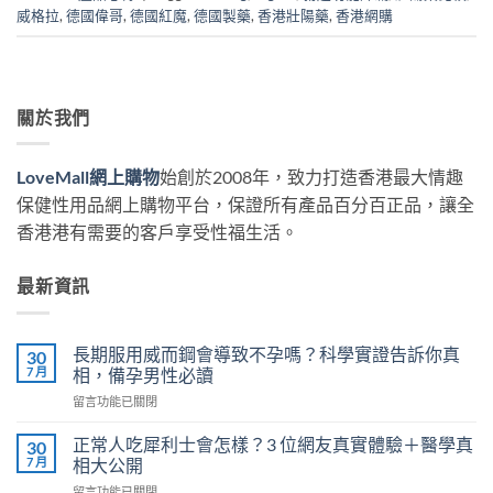
威格拉
,
德國偉哥
,
德國紅魔
,
德國製藥
,
香港壯陽藥
,
香港網購
關於我們
LoveMall網上購物
始創於2008年，致力打造香港最大情趣
保健性用品網上購物平台，保證所有產品百分百正品，讓全
香港港有需要的客戶享受性福生活。
最新資訊
長期服用威而鋼會導致不孕嗎？科學實證告訴你真
30
7 月
相，備孕男性必讀
在
留言功能已關閉
〈長
期
正常人吃犀利士會怎樣？3 位網友真實體驗＋醫學真
30
服
7 月
相大公開
用
在
留言功能已關閉