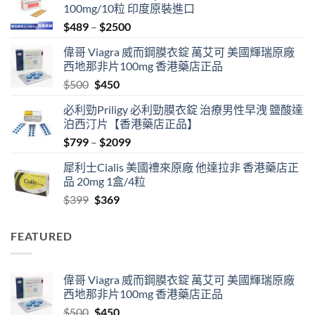
100mg/10粒 印度原裝進口
Price
$
489
–
$
2500
range:
偉哥 Viagra 威而鋼膜衣錠 萬艾可 美國輝瑞原廠
$489
西地那非片100mg 香港藥店正品
through
Original
Current
$
500
$
450
$2500
price
price
必利勁Priligy 必利勁膜衣錠 治療男性早洩 鹽酸達
was:
is:
泊西汀片【香港藥店正品】
$500.
$450.
Price
$
799
–
$
2099
range:
犀利士Cialis 美國禮來原廠 他達拉非 香港藥店正
$799
品 20mg 1盒/4粒
through
Original
Current
$
399
$
369
$2099
price
price
was:
is:
FEATURED
$399.
$369.
偉哥 Viagra 威而鋼膜衣錠 萬艾可 美國輝瑞原廠
西地那非片100mg 香港藥店正品
Original
Current
$
500
$
450