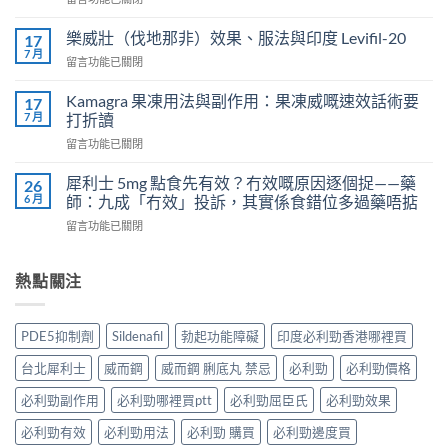
威
〈正
而
常
鋼
樂威壯（伐地那非）效果、服法與印度 Levifil-20
17
人
會
7 月
在
留言功能已關閉
吃
導
〈樂
犀
致
威
Kamagra 果凍用法與副作用：果凍威嘅速效話術要
利
17
不
壯
7 月
士
打折讀
孕
（伐
會
嗎？
在
留言功能已關閉
地
怎
科
〈Kamagra
那
樣？
學
果
非）
犀利士 5mg 點食先有效？冇效嘅原因逐個捉——藥
26
3
實
凍
效
6 月
師：九成「冇效」投訴，其實係食錯位多過藥唔掂
位
證
用
果、
網
告
在
留言功能已關閉
法
服
友
訴
〈犀
與
法
真
你
利
副
與
實
真
士
熱點關注
作
印
體
相，
5mg
用：
度
驗
備
點
果
Levifil-
＋
孕
食
凍
20〉
PDE5抑制劑
Sildenafil
勃起功能障礙
印度必利勁香港哪裡買
醫
男
先
威
中
學
性
有
嘅
台北犀利士
威而鋼
威而鋼 脷底丸 禁忌
必利勁
必利勁價格
真
必
效？
速
相
讀〉
冇
效
必利勁副作用
必利勁哪裡買ptt
必利勁屈臣氏
必利勁效果
大
中
效
話
公
嘅
必利勁有效
必利勁用法
必利勁 購買
必利勁邊度買
術
開〉
原