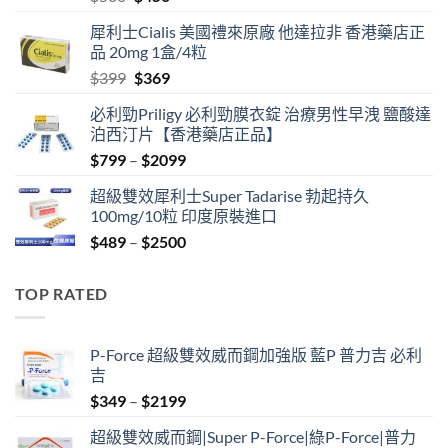
price
price
犀利士Cialis 美國禮來原廠 他達拉非 香港藥店正
was:
is:
品 20mg 1盒/4粒
$500.
$450.
Original
Current
$
399
$
369
price
price
必利勁Priligy 必利勁膜衣錠 治療男性早洩 鹽酸達
was:
is:
泊西汀片【香港藥店正品】
$399.
$369.
Price
$
799
–
$
2099
range:
超級雙效犀利士Super Tadarise 勃起持久
$799
100mg/10粒 印度原裝進口
through
Price
$
489
–
$
2500
$2099
range:
$489
TOP RATED
through
$2500
P-Force 超級雙效威而鋼加強版 藍P 普力吉 必利
吉
Price
$
349
–
$
2199
range:
超級雙效威而鋼|Super P-Force|綠P-Force|普力
$349