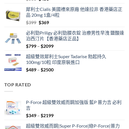
price
price
犀利士Cialis 美國禮來原廠 他達拉非 香港藥店正
was:
is:
品 20mg 1盒/4粒
$500.
$450.
Original
Current
$
399
$
369
price
price
必利勁Priligy 必利勁膜衣錠 治療男性早洩 鹽酸達
was:
is:
泊西汀片【香港藥店正品】
$399.
$369.
Price
$
799
–
$
2099
range:
超級雙效犀利士Super Tadarise 勃起持久
$799
100mg/10粒 印度原裝進口
through
Price
$
489
–
$
2500
$2099
range:
$489
TOP RATED
through
$2500
P-Force 超級雙效威而鋼加強版 藍P 普力吉 必利
吉
Price
$
349
–
$
2199
range:
超級雙效威而鋼|Super P-Force|綠P-Force|普力
$349