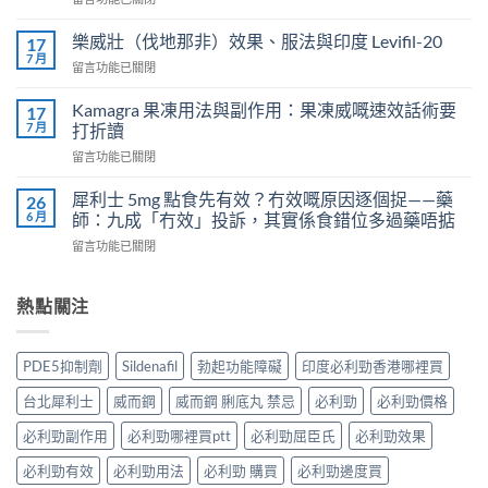
威
〈正
而
常
鋼
樂威壯（伐地那非）效果、服法與印度 Levifil-20
17
人
會
7 月
在
留言功能已關閉
吃
導
〈樂
犀
致
威
Kamagra 果凍用法與副作用：果凍威嘅速效話術要
利
17
不
壯
7 月
士
打折讀
孕
（伐
會
嗎？
在
留言功能已關閉
地
怎
科
〈Kamagra
那
樣？
學
果
非）
犀利士 5mg 點食先有效？冇效嘅原因逐個捉——藥
26
3
實
凍
效
6 月
師：九成「冇效」投訴，其實係食錯位多過藥唔掂
位
證
用
果、
網
告
在
留言功能已關閉
法
服
友
訴
〈犀
與
法
真
你
利
副
與
實
真
士
熱點關注
作
印
體
相，
5mg
用：
度
驗
備
點
果
Levifil-
＋
孕
食
凍
20〉
PDE5抑制劑
Sildenafil
勃起功能障礙
印度必利勁香港哪裡買
醫
男
先
威
中
學
性
有
嘅
台北犀利士
威而鋼
威而鋼 脷底丸 禁忌
必利勁
必利勁價格
真
必
效？
速
相
讀〉
冇
效
必利勁副作用
必利勁哪裡買ptt
必利勁屈臣氏
必利勁效果
大
中
效
話
公
嘅
必利勁有效
必利勁用法
必利勁 購買
必利勁邊度買
術
開〉
原