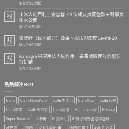
在
留言功能已關閉
〈長
期
正常人吃犀利士會怎樣？3 位網友真實體驗＋醫學真
30
服
7 月
相大公開
用
在
留言功能已關閉
威
〈正
而
常
鋼
樂威壯（伐地那非）效果、服法與印度 Levifil-20
17
人
會
7 月
在
留言功能已關閉
吃
導
〈樂
犀
致
威
Kamagra 果凍用法與副作用：果凍威嘅速效話術要
利
17
不
壯
7 月
士
打折讀
孕
（伐
會
嗎？
在
留言功能已關閉
地
怎
科
〈Kamagra
那
樣？
學
果
非）
3
實
凍
熱點關注HOT
效
位
證
用
果、
網
告
法
服
友
訴
與
法
真
Cialis
Cialis HongKong
Cialis副作用
Cialis吃法
Cialis官網
你
副
與
實
真
作
印
Cialis效果
Cialis說明書
Cialis香港
Hamer candy
P-Force
體
相，
用：
度
驗
備
果
Levifil-
Super Tadarise
人參糖
印度偉哥
印度必利勁香港哪裡買
＋
孕
凍
20〉
醫
男
威
威而鋼
必利勁
必利勁副作用
必利勁屈臣氏
必利勁效果
中