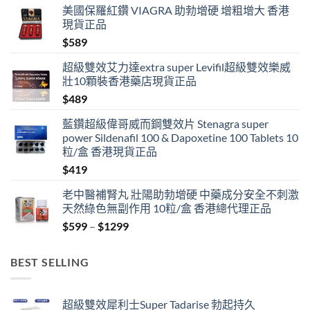
美國保羅紅鑽 VIAGRA 助勃增硬 增粗增大 香港
現貨正品
$
589
超級雙效艾力達extra super Levifil超級雙效樂威
壯10顆裝香港藥店現貨正品
$
489
藍鑽超級偉哥威而鋼雙效片 Stenagra super
power Sildenafil 100 & Dapoxetine 100 Tablets 10
粒/盒 香港現貨正品
$
419
老中醫補腎丸 壯陽助勃增硬 中藥成分安全不刺激
天然綠色無副作用 10粒/盒 香港總代理正品
Price
$
599
–
$
1299
range:
$599
BEST SELLING
through
$1299
超級雙效犀利士Super Tadarise 勃起持久