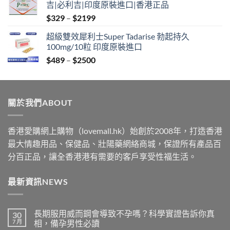
吉|必利吉|印度原裝進口|香港正品
through
Price
$
329
–
$
2199
$2199
range:
超級雙效犀利士Super Tadarise 勃起持久
$329
100mg/10粒 印度原裝進口
through
Price
$
489
–
$
2500
$2199
range:
$489
through
關於我們ABOUT
$2500
香港愛購網上購物（lovemall.hk）始創於2008年，打造香港
最大情趣用品、保健品、壯陽藥網絡商城，保證所有產品百
分百正品，讓全香港港有需要的客戶享受性福生活。
最新資訊NEWS
長期服用威而鋼會導致不孕嗎？科學實證告訴你真
30
7 月
相，備孕男性必讀