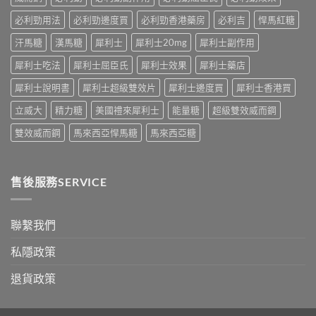
學
性
嘅
真
必
速
必利勁用法
必利勁邊度買
必利勁香港藥房
必利吉
悍馬紅糖
相
讀〉
效
大
中
汗馬糖
漢馬糖
犀利士
犀利士20mg
犀利士副作用
話
公
術
開〉
犀利士吃法
犀利士屈臣氏
犀利士效果
犀利士藥店
要
中
打
犀利士說明書
犀利士超級雙效片
犀利士邊度買
犀利士香港買
折
讀〉
立威大
精力糖
美國禮來犀利士
能量糖
超級雙效威而鋼
中
雙效威而鋼
馬來西亞悍馬糖
馬來西亞糖
售後服務SERVICE
聯繫我們
私隱政策
退貨政策