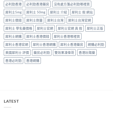
要
中
因
必利勁香港
必利勁香港藥房
沒有處方箋必利勁哪裡買
打
逐
折
犀利士5mg
犀利士 50mg
犀利士 介紹
犀利士 假 網站
個
讀〉
捉
中
犀利士價錢
犀利士劑量
犀利士台灣
犀利士台灣官網
——
藥
犀利士 學名藥價格
犀利士官網
犀利士官網 真 假
犀利士正版
師：
九
犀利士網購
犀利士香港價錢
犀利士香港哪裡買
成
「冇
犀利士香港官網
犀利士香港網購
犀利士香港藥房
網購必利勁
效」
投
美國犀利士 評價
藥房必利勁
雙效果凍偉哥
香港壯陽藥
訴，
其
香港必利勁
香港網購
實
係
食
錯
位
多
過
藥
唔
LATEST
掂〉
中