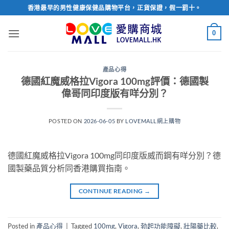
Skip
香港最早的男性健康保健品購物平台，正貨保證，假一罰十。
to
content
0
產品心得
德國紅魔威格拉Vigora 100mg評價：德國製
偉哥同印度版有咩分別？
POSTED ON
2026-06-05
BY
LOVEMALL網上購物
德國紅魔威格拉Vigora 100mg同印度版威而鋼有咩分別？德
國製藥品質分析同香港購買指南。
CONTINUE READING
→
Posted in
產品心得
|
Tagged
100mg
,
Vigora
,
勃起功能障礙
,
壯陽藥比較
,