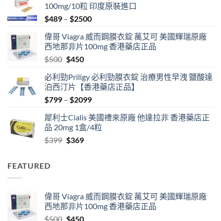
100mg/10粒 印度原裝進口
Price
$
489
–
$
2500
range:
偉哥 Viagra 威而鋼膜衣錠 萬艾可 美國輝瑞原廠
$489
西地那非片100mg 香港藥店正品
through
Original
Current
$
500
$
450
$2500
price
price
必利勁Priligy 必利勁膜衣錠 治療男性早洩 鹽酸達
was:
is:
泊西汀片【香港藥店正品】
$500.
$450.
Price
$
799
–
$
2099
range:
犀利士Cialis 美國禮來原廠 他達拉非 香港藥店正
$799
品 20mg 1盒/4粒
through
Original
Current
$
399
$
369
$2099
price
price
was:
is:
FEATURED
$399.
$369.
偉哥 Viagra 威而鋼膜衣錠 萬艾可 美國輝瑞原廠
西地那非片100mg 香港藥店正品
Original
Current
$
500
$
450