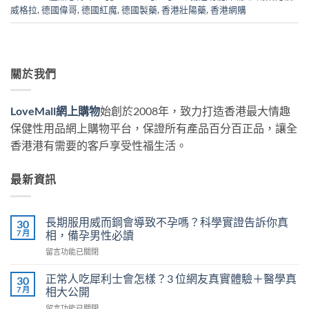
威格拉
,
德國偉哥
,
德國紅魔
,
德國製藥
,
香港壯陽藥
,
香港網購
關於我們
LoveMall網上購物
始創於2008年，致力打造香港最大情趣
保健性用品網上購物平台，保證所有產品百分百正品，讓全
香港港有需要的客戶享受性福生活。
最新資訊
長期服用威而鋼會導致不孕嗎？科學實證告訴你真
30
7 月
相，備孕男性必讀
在
留言功能已關閉
〈長
期
正常人吃犀利士會怎樣？3 位網友真實體驗＋醫學真
30
服
7 月
相大公開
用
在
留言功能已關閉