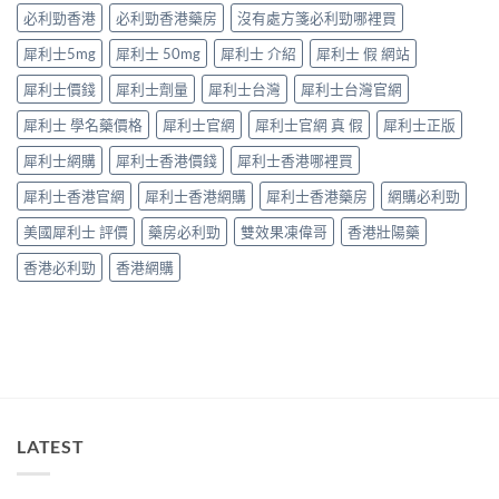
要
中
因
必利勁香港
必利勁香港藥房
沒有處方箋必利勁哪裡買
打
逐
折
犀利士5mg
犀利士 50mg
犀利士 介紹
犀利士 假 網站
個
讀〉
捉
中
犀利士價錢
犀利士劑量
犀利士台灣
犀利士台灣官網
——
藥
犀利士 學名藥價格
犀利士官網
犀利士官網 真 假
犀利士正版
師：
九
犀利士網購
犀利士香港價錢
犀利士香港哪裡買
成
「冇
犀利士香港官網
犀利士香港網購
犀利士香港藥房
網購必利勁
效」
投
美國犀利士 評價
藥房必利勁
雙效果凍偉哥
香港壯陽藥
訴，
其
香港必利勁
香港網購
實
係
食
錯
位
多
過
藥
唔
LATEST
掂〉
中