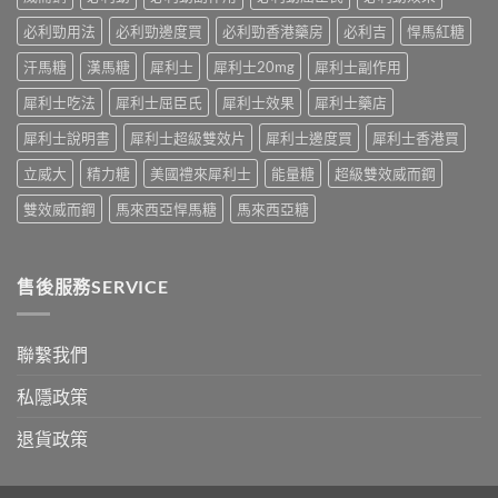
學
性
嘅
真
必
速
必利勁用法
必利勁邊度買
必利勁香港藥房
必利吉
悍馬紅糖
相
讀〉
效
大
中
汗馬糖
漢馬糖
犀利士
犀利士20mg
犀利士副作用
話
公
術
開〉
犀利士吃法
犀利士屈臣氏
犀利士效果
犀利士藥店
要
中
打
犀利士說明書
犀利士超級雙效片
犀利士邊度買
犀利士香港買
折
讀〉
立威大
精力糖
美國禮來犀利士
能量糖
超級雙效威而鋼
中
雙效威而鋼
馬來西亞悍馬糖
馬來西亞糖
售後服務SERVICE
聯繫我們
私隱政策
退貨政策