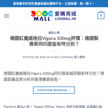
Skip
香港最早的男性健康保健品購物平台，正貨保證，假一罰十。
to
content
0
產品心得
德國紅魔威格拉Vigora 100mg評價：德國製
偉哥同印度版有咩分別？
POSTED ON
2026-06-05
BY
LOVEMALL網上購物
德國紅魔威格拉Vigora 100mg同印度版威而鋼有咩分別？德
國製藥品質分析同香港購買指南。
CONTINUE READING
→
Posted in
產品心得
|
Tagged
100mg
,
Vigora
,
勃起功能障礙
,
壯陽藥比較
,