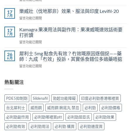
威
〈正
而
常
鋼
樂威壯（伐地那非）效果、服法與印度 Levifil-20
17
人
會
7 月
在
留言功能已關閉
吃
導
〈樂
犀
致
威
Kamagra 果凍用法與副作用：果凍威嘅速效話術要
利
17
不
壯
7 月
士
打折讀
孕
（伐
會
嗎？
在
留言功能已關閉
地
怎
科
〈Kamagra
那
樣？
學
果
非）
犀利士 5mg 點食先有效？冇效嘅原因逐個捉——藥
26
3
實
凍
效
6 月
師：九成「冇效」投訴，其實係食錯位多過藥唔掂
位
證
用
果、
網
告
在
留言功能已關閉
法
服
友
訴
〈犀
與
法
真
你
利
副
與
實
真
士
熱點關注
作
印
體
相，
5mg
用：
度
驗
備
點
果
Levifil-
＋
孕
食
凍
20〉
PDE5抑制劑
Sildenafil
勃起功能障礙
印度必利勁香港哪裡買
醫
男
先
威
中
學
性
有
嘅
台北犀利士
威而鋼
威而鋼 脷底丸 禁忌
必利勁
必利勁價格
真
必
效？
速
相
讀〉
冇
效
必利勁副作用
必利勁哪裡買ptt
必利勁屈臣氏
必利勁效果
大
中
效
話
公
嘅
必利勁有效
必利勁用法
必利勁 購買
必利勁邊度買
術
開〉
原