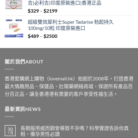
吉|必利吉|印度原裝進口|香港正品
through
Price
$
329
–
$
2199
$2199
range:
超級雙效犀利士Super Tadarise 勃起持久
$329
100mg/10粒 印度原裝進口
through
Price
$
489
–
$
2500
$2199
range:
$489
through
關於我們ABOUT
$2500
香港愛購網上購物（lovemall.hk）始創於2008年，打造香港
最大情趣用品、保健品、壯陽藥網絡商城，保證所有產品百
分百正品，讓全香港港有需要的客戶享受性福生活。
最新資訊NEWS
長期服用威而鋼會導致不孕嗎？科學實證告訴你真
30
7 月
相，備孕男性必讀