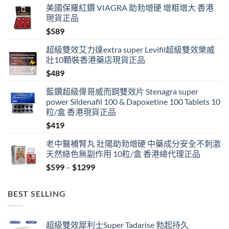
美國保羅紅鑽 VIAGRA 助勃增硬 增粗增大 香港
現貨正品
$
589
超級雙效艾力達extra super Levifil超級雙效樂威
壯10顆裝香港藥店現貨正品
$
489
藍鑽超級偉哥威而鋼雙效片 Stenagra super
power Sildenafil 100 & Dapoxetine 100 Tablets 10
粒/盒 香港現貨正品
$
419
老中醫補腎丸 壯陽助勃增硬 中藥成分安全不刺激
天然綠色無副作用 10粒/盒 香港總代理正品
Price
$
599
–
$
1299
range:
$599
BEST SELLING
through
$1299
超級雙效犀利士Super Tadarise 勃起持久