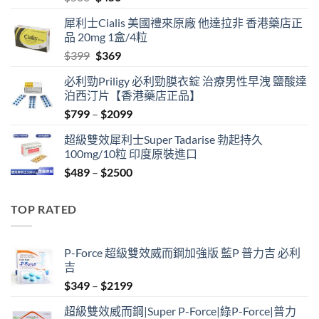
price
price
犀利士Cialis 美國禮來原廠 他達拉非 香港藥店正
was:
is:
品 20mg 1盒/4粒
$500.
$450.
Original
Current
$
399
$
369
price
price
必利勁Priligy 必利勁膜衣錠 治療男性早洩 鹽酸達
was:
is:
泊西汀片【香港藥店正品】
$399.
$369.
Price
$
799
–
$
2099
range:
超級雙效犀利士Super Tadarise 勃起持久
$799
100mg/10粒 印度原裝進口
through
Price
$
489
–
$
2500
$2099
range:
$489
TOP RATED
through
$2500
P-Force 超級雙效威而鋼加強版 藍P 普力吉 必利
吉
Price
$
349
–
$
2199
range:
超級雙效威而鋼|Super P-Force|綠P-Force|普力
$349