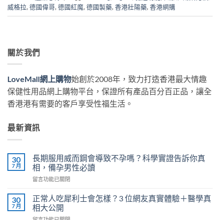
威格拉
,
德國偉哥
,
德國紅魔
,
德國製藥
,
香港壯陽藥
,
香港網購
關於我們
LoveMall網上購物
始創於2008年，致力打造香港最大情趣
保健性用品網上購物平台，保證所有產品百分百正品，讓全
香港港有需要的客戶享受性福生活。
最新資訊
長期服用威而鋼會導致不孕嗎？科學實證告訴你真
30
7 月
相，備孕男性必讀
在
留言功能已關閉
〈長
期
正常人吃犀利士會怎樣？3 位網友真實體驗＋醫學真
30
服
7 月
相大公開
用
在
留言功能已關閉