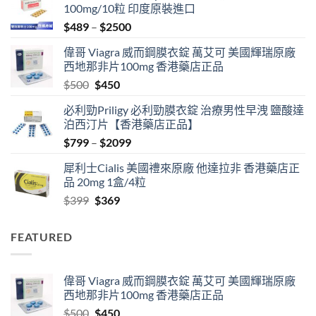
100mg/10粒 印度原裝進口
Price
$
489
–
$
2500
range:
偉哥 Viagra 威而鋼膜衣錠 萬艾可 美國輝瑞原廠
$489
西地那非片100mg 香港藥店正品
through
Original
Current
$
500
$
450
$2500
price
price
必利勁Priligy 必利勁膜衣錠 治療男性早洩 鹽酸達
was:
is:
泊西汀片【香港藥店正品】
$500.
$450.
Price
$
799
–
$
2099
range:
犀利士Cialis 美國禮來原廠 他達拉非 香港藥店正
$799
品 20mg 1盒/4粒
through
Original
Current
$
399
$
369
$2099
price
price
was:
is:
FEATURED
$399.
$369.
偉哥 Viagra 威而鋼膜衣錠 萬艾可 美國輝瑞原廠
西地那非片100mg 香港藥店正品
Original
Current
$
500
$
450