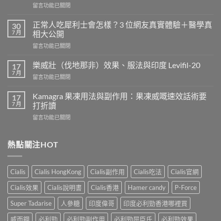
在
留言功能已關閉
〈長
期
正常人吃犀利士會怎樣？3 位網友真實體驗＋醫學真
30
服
7 月
相大公開
用
在
留言功能已關閉
威
〈正
而
常
鋼
樂威壯（伐地那非）效果、服法與印度 Levifil-20
17
人
會
7 月
在
留言功能已關閉
吃
導
〈樂
犀
致
威
Kamagra 果凍用法與副作用：果凍威嘅速效話術要
利
17
不
壯
7 月
士
打折讀
孕
（伐
會
嗎？
在
留言功能已關閉
地
怎
科
〈Kamagra
那
樣？
學
果
非）
3
實
凍
熱點關注HOT
效
位
證
用
果、
網
告
法
服
友
訴
與
法
真
Cialis
Cialis HongKong
Cialis副作用
Cialis吃法
Cialis官網
你
副
與
實
真
作
印
Cialis效果
Cialis說明書
Cialis香港
Hamer candy
P-Force
體
相，
用：
度
驗
備
果
Levifil-
Super Tadarise
人參糖
印度偉哥
印度必利勁香港哪裡買
＋
孕
凍
20〉
醫
男
威
威而鋼
必利勁
必利勁副作用
必利勁屈臣氏
必利勁效果
中