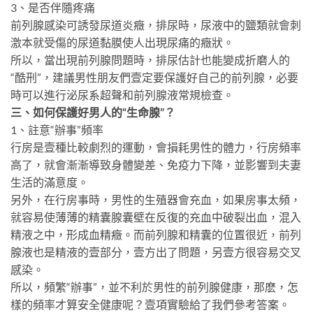
3、是否伴隨疼痛
前列腺感染可誘發尿道炎癥，排尿時，尿液中的鹽類就會刺
激本就受傷的尿道黏膜使人出現尿痛的癥狀。
所以，當出現前列腺問題時，排尿估計也能變成折磨人的
“酷刑”，建議男性朋友們壹定要保護好自己的前列腺，必要
時可以進行泌尿系超聲和前列腺液常規檢查。
三、如何保護好男人的“生命腺”？
1、註意“辦事”頻率
行房是壹種比較劇烈的運動，會損耗男性的體力，行房頻率
高了，就會漸漸導致身體變差、免疫力下降，並影響到夫妻
生活的滿意度。
另外，在行房事時，男性的生殖器會充血，如果房事太頻，
就容易使薄薄的精囊腺囊壁在反復的充血中破裂出血，混入
精液之中，形成血精癥。而前列腺和精囊的位置很近，前列
腺液也是精液的壹部分，壹方出了問題，另壹方很容易交叉
感染。
所以，頻繁“辦事”，並不利於男性的前列腺健康，那麽，怎
樣的頻率才算安全健康呢？壹項實驗給了我們參考答案。