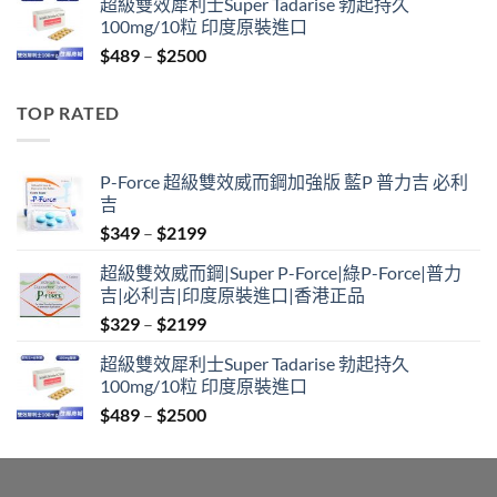
超級雙效犀利士Super Tadarise 勃起持久
$799
100mg/10粒 印度原裝進口
through
Price
$
489
–
$
2500
$2099
range:
$489
TOP RATED
through
$2500
P-Force 超級雙效威而鋼加強版 藍P 普力吉 必利
吉
Price
$
349
–
$
2199
range:
超級雙效威而鋼|Super P-Force|綠P-Force|普力
$349
吉|必利吉|印度原裝進口|香港正品
through
Price
$
329
–
$
2199
$2199
range:
超級雙效犀利士Super Tadarise 勃起持久
$329
100mg/10粒 印度原裝進口
through
Price
$
489
–
$
2500
$2199
range:
$489
through