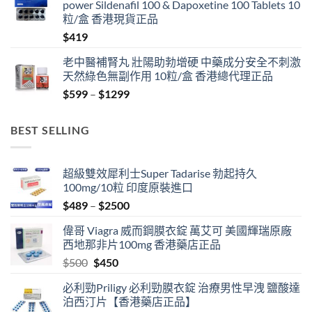
power Sildenafil 100 & Dapoxetine 100 Tablets 10
粒/盒 香港現貨正品
$
419
老中醫補腎丸 壯陽助勃增硬 中藥成分安全不刺激
天然綠色無副作用 10粒/盒 香港總代理正品
Price
$
599
–
$
1299
range:
$599
BEST SELLING
through
$1299
超級雙效犀利士Super Tadarise 勃起持久
100mg/10粒 印度原裝進口
Price
$
489
–
$
2500
range:
偉哥 Viagra 威而鋼膜衣錠 萬艾可 美國輝瑞原廠
$489
西地那非片100mg 香港藥店正品
through
Original
Current
$
500
$
450
$2500
price
price
必利勁Priligy 必利勁膜衣錠 治療男性早洩 鹽酸達
was:
is:
泊西汀片【香港藥店正品】
$500.
$450.