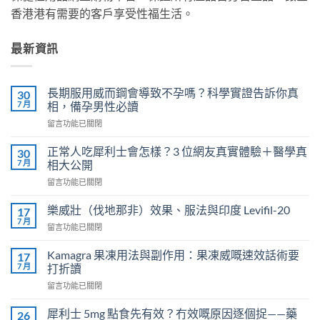
香港港有需要的客戶享受性福生活。
最新資訊
長期服用威而鋼會導致不孕嗎？科學實證告訴你真
30
7 月
相，備孕男性必讀
在
留言功能已關閉
〈長
期
正常人吃犀利士會怎樣？3 位網友真實體驗＋醫學真
30
服
7 月
相大公開
用
在
留言功能已關閉
威
〈正
而
常
鋼
樂威壯（伐地那非）效果、服法與印度 Levifil-20
17
人
會
7 月
在
留言功能已關閉
吃
導
〈樂
犀
致
威
Kamagra 果凍用法與副作用：果凍威嘅速效話術要
利
17
不
壯
7 月
士
打折讀
孕
（伐
會
嗎？
在
留言功能已關閉
地
怎
科
〈Kamagra
那
樣？
學
果
非）
犀利士 5mg 點食先有效？冇效嘅原因逐個捉——藥
26
3
實