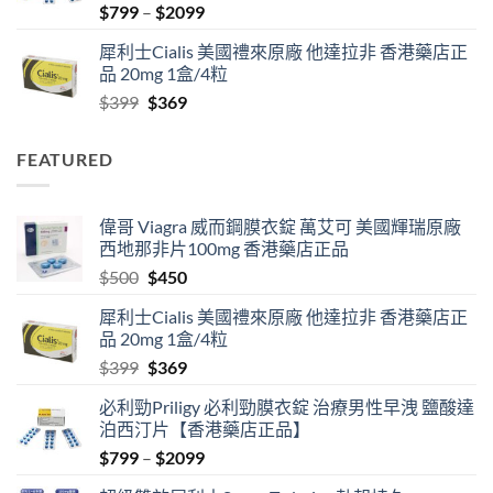
Price
$
799
–
$
2099
range:
犀利士Cialis 美國禮來原廠 他達拉非 香港藥店正
$799
品 20mg 1盒/4粒
through
Original
Current
$
399
$
369
$2099
price
price
was:
is:
FEATURED
$399.
$369.
偉哥 Viagra 威而鋼膜衣錠 萬艾可 美國輝瑞原廠
西地那非片100mg 香港藥店正品
Original
Current
$
500
$
450
price
price
犀利士Cialis 美國禮來原廠 他達拉非 香港藥店正
was:
is:
品 20mg 1盒/4粒
$500.
$450.
Original
Current
$
399
$
369
price
price
必利勁Priligy 必利勁膜衣錠 治療男性早洩 鹽酸達
was:
is:
泊西汀片【香港藥店正品】
$399.
$369.
Price
$
799
–
$
2099
range: