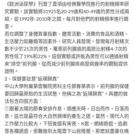
《歐洲泌尿學》刊登了壹項由哈佛醫學院進行的射精頻率研
究實驗，該實驗將31925名20-29歲和40-49歲的男性分成兩
組，從1992年-2010年之間，每月對他們的射精頻率進行調
查。
而在調整了身體質量指數、體育活動、消費的食品和酒精、
生活壓力如離婚等因素外，研究人員發現，發現每月射精次
數不少於21次的男性，罹患前列腺癌的風險比射精4-7次的
男性低了19%和22%。這個實驗或許能為男性可以通過射精
來“排空”前列腺，從而減少前列腺疾病發病幾率的觀點提供
證明。
2、保健要註意“返璞歸真”
中山大學附屬第壹醫院男科主任鄧春華表示，前列腺的保健
要回歸最原始的生活狀態，他稱之為“返璞歸真”。具體的做
法包含四個方面：
①跟著太陽的節奏安排作息，順應天時，日出而作，日落而
息，這也是最符合大自然規律的養生之道。當然，現代人的
工作壓力比較大，下班後還有宵夜、K歌、網絡遊戲、追劇
等各種誘惑，很難做到太陽壹下山就睡覺，那麽就盡量在晚