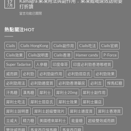
Kamagra 果凍用法與副作用：果凍威嘅速效話術要
利
17
不
壯
7 月
士
打折讀
孕
（伐
會
嗎？
在
留言功能已關閉
地
怎
科
〈Kamagra
那
樣？
學
果
非）
3
實
凍
熱點關注HOT
效
位
證
用
果、
網
告
法
服
友
訴
與
法
真
Cialis
Cialis HongKong
Cialis副作用
Cialis吃法
Cialis官網
你
副
與
實
真
作
印
Cialis效果
Cialis說明書
Cialis香港
Hamer candy
P-Force
體
相，
用：
度
驗
備
果
Levifil-
Super Tadarise
人參糖
印度偉哥
印度必利勁香港哪裡買
＋
孕
凍
20〉
醫
男
威
威而鋼
必利勁
必利勁副作用
必利勁屈臣氏
必利勁效果
中
學
性
嘅
真
必
速
必利勁用法
必利勁邊度買
必利勁香港藥房
必利吉
悍馬紅糖
相
讀〉
效
大
中
汗馬糖
漢馬糖
犀利士
犀利士20mg
犀利士副作用
話
公
術
開〉
犀利士吃法
犀利士屈臣氏
犀利士效果
犀利士藥店
要
中
打
犀利士說明書
犀利士超級雙效片
犀利士邊度買
犀利士香港買
折
讀〉
立威大
精力糖
美國禮來犀利士
能量糖
超級雙效威而鋼
中
雙效威而鋼
馬來西亞悍馬糖
馬來西亞糖