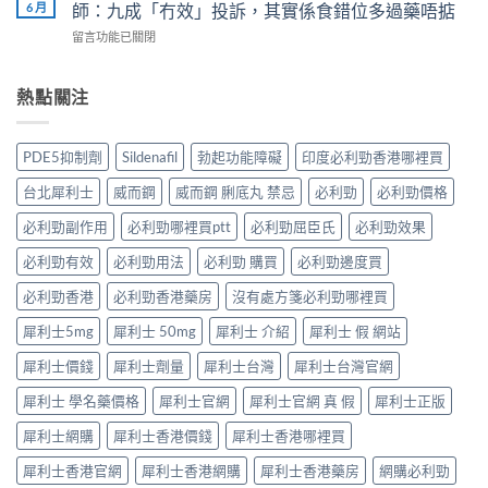
凍
效
6 月
師：九成「冇效」投訴，其實係食錯位多過藥唔掂
位
證
用
果、
網
告
在
留言功能已關閉
法
服
友
訴
〈犀
與
法
真
你
利
副
與
實
真
士
熱點關注
作
印
體
相，
5mg
用：
度
驗
備
點
果
Levifil-
＋
孕
食
凍
20〉
PDE5抑制劑
Sildenafil
勃起功能障礙
印度必利勁香港哪裡買
醫
男
先
威
中
學
性
有
嘅
台北犀利士
威而鋼
威而鋼 脷底丸 禁忌
必利勁
必利勁價格
真
必
效？
速
相
讀〉
冇
效
必利勁副作用
必利勁哪裡買ptt
必利勁屈臣氏
必利勁效果
大
中
效
話
公
嘅
必利勁有效
必利勁用法
必利勁 購買
必利勁邊度買
術
開〉
原
要
中
因
必利勁香港
必利勁香港藥房
沒有處方箋必利勁哪裡買
打
逐
折
犀利士5mg
犀利士 50mg
犀利士 介紹
犀利士 假 網站
個
讀〉
捉
中
犀利士價錢
犀利士劑量
犀利士台灣
犀利士台灣官網
——
藥
犀利士 學名藥價格
犀利士官網
犀利士官網 真 假
犀利士正版
師：
九
犀利士網購
犀利士香港價錢
犀利士香港哪裡買
成
「冇
犀利士香港官網
犀利士香港網購
犀利士香港藥房
網購必利勁
效」