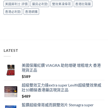
投
美國犀利士 評價
藥房必利勁
雙效果凍偉哥
香港壯陽藥
訴，
其
香港必利勁
香港網購
實
係
食
錯
位
多
過
藥
唔
LATEST
掂〉
中
美國保羅紅鑽 VIAGRA 助勃增硬 增粗增大 香港
現貨正品
$
589
超級雙效艾力達extra super Levifil超級雙效樂威
壯10顆裝香港藥店現貨正品
$
489
藍鑽超級偉哥威而鋼雙效片 Stenagra super