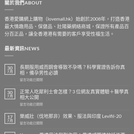
關於我們ABOUT
$2500
香港愛購網上購物（lovemall.hk）始創於2008年，打造香港
最大情趣用品、保健品、壯陽藥網絡商城，保證所有產品百
分百正品，讓全香港港有需要的客戶享受性福生活。
最新資訊NEWS
長期服用威而鋼會導致不孕嗎？科學實證告訴你真
30
7 月
相，備孕男性必讀
在
留言功能已關閉
〈長
期
正常人吃犀利士會怎樣？3 位網友真實體驗＋醫學真
30
服
7 月
相大公開
用
在
留言功能已關閉
威
〈正
而
常
鋼
樂威壯（伐地那非）效果、服法與印度 Levifil-20
17
人
會
7 月
在
留言功能已關閉
吃
導
〈樂
犀
致
威