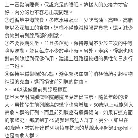
上十壹點前睡覺，保證充足的睡眠。這樣人的免疫力才會
好，內分泌也不容易出現問題。
②遵循地中海飲食，多吃水果蔬菜，少吃高油、高鹽、高脂
肪以及深加工的食物，這樣不僅能減輕腸胃負擔，還可減少
食物對前列腺局部的刺激。
③不要長期久坐，並且多運動，保持每周不少於三次的中等
強度運動，並且每次不少於半小時。另外，走路、慢跑也能
對前列腺起到保健作用，建議上班路程較短的男性每日步行
上下班。
④保持平穩樂觀的心態，避免緊張焦慮等消極情緒引起植物
神經的充血，進而損害前列腺的健康。
3、50以後做個前列腺癌篩查
復旦大學附屬腫瘤醫院副院長葉定偉表示，隨著年齡的增
大，男性發生前列腺癌的幾率也會增加，50歲以上就能列入
高危人群的行列。而且前列腺癌有遺傳傾向，如果有這方面
的家族史，那麽到了45歲就是高危人群了。另外，如果在
40歲時，被診斷出前列腺特異抗原的基線水平超過1ng/ml，
也是高危人群。