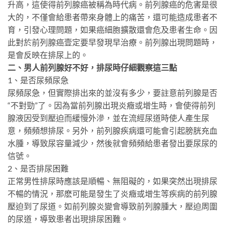
升高，這使得前列腺癌被稱為時代病。前列腺癌的危害是很
大的，不僅會給患者帶來身體上的痛苦，還可能造成患者不
育，引發心理問題，如果癌細胞擴散還會危及患者生命。因
此對於前列腺癌壹定要早發現早治療。前列腺出現問題時，
是會反映在排尿上的。
二、男人前列腺好不好，排尿時仔細觀察這三點
1、是否尿頻尿急
尿頻尿急，但實際排出來的並沒有多少，要註意前列腺是否
“不對勁”了。因為當前列腺出現炎癥或增生時，會使得前列
腺液因受到壓迫而緩慢外滲，並在流經尿道時使人產生尿
意，頻頻想排尿。另外，前列腺疾病還可能會引起膀胱充血
水腫，導致尿容量減少，然後就會頻頻給患者發出要尿尿的
信號。
2、是否排尿困難
正常男性排尿時應該是順暢、無阻礙的，如果突然出現排尿
不暢的情況，那麽可能是發生了炎癥或增生等疾病的前列腺
壓迫到了尿道。如前列腺炎變會導致前列腺腫大，壓迫周圍
的尿道，導致患者出現排尿困難。