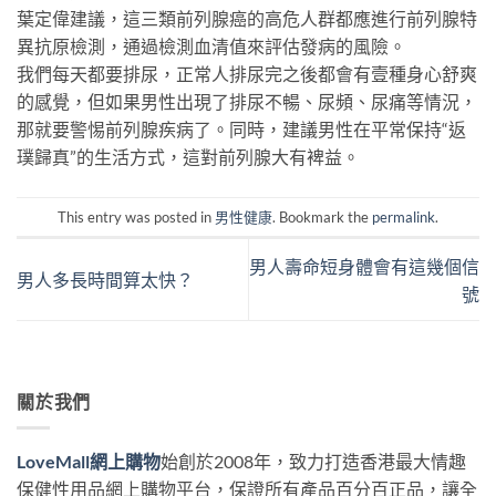
葉定偉建議，這三類前列腺癌的高危人群都應進行前列腺特
異抗原檢測，通過檢測血清值來評估發病的風險。
我們每天都要排尿，正常人排尿完之後都會有壹種身心舒爽
的感覺，但如果男性出現了排尿不暢、尿頻、尿痛等情況，
那就要警惕前列腺疾病了。同時，建議男性在平常保持“返
璞歸真”的生活方式，這對前列腺大有裨益。
This entry was posted in
男性健康
. Bookmark the
permalink
.
男人壽命短身體會有這幾個信
男人多長時間算太快？
號
關於我們
LoveMall網上購物
始創於2008年，致力打造香港最大情趣
保健性用品網上購物平台，保證所有產品百分百正品，讓全