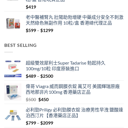
$
419
老中醫補腎丸 壯陽助勃增硬 中藥成分安全不刺激
天然綠色無副作用 10粒/盒 香港總代理正品
Price
$
599
–
$
1299
range:
$599
BEST SELLING
through
$1299
超級雙效犀利士Super Tadarise 勃起持久
100mg/10粒 印度原裝進口
Price
$
489
–
$
2500
range:
偉哥 Viagra 威而鋼膜衣錠 萬艾可 美國輝瑞原廠
$489
西地那非片100mg 香港藥店正品
through
Original
Current
$
500
$
450
$2500
price
price
必利勁Priligy 必利勁膜衣錠 治療男性早洩 鹽酸達
was:
is:
泊西汀片【香港藥店正品】
$500.
$450.
Price
$
799
–
$
2099