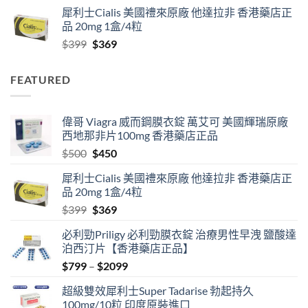
range:
犀利士Cialis 美國禮來原廠 他達拉非 香港藥店正
$799
品 20mg 1盒/4粒
through
Original
Current
$
399
$
369
$2099
price
price
was:
is:
FEATURED
$399.
$369.
偉哥 Viagra 威而鋼膜衣錠 萬艾可 美國輝瑞原廠
西地那非片100mg 香港藥店正品
Original
Current
$
500
$
450
price
price
犀利士Cialis 美國禮來原廠 他達拉非 香港藥店正
was:
is:
品 20mg 1盒/4粒
$500.
$450.
Original
Current
$
399
$
369
price
price
必利勁Priligy 必利勁膜衣錠 治療男性早洩 鹽酸達
was:
is:
泊西汀片【香港藥店正品】
$399.
$369.
Price
$
799
–
$
2099
range:
超級雙效犀利士Super Tadarise 勃起持久
$799
100mg/10粒 印度原裝進口