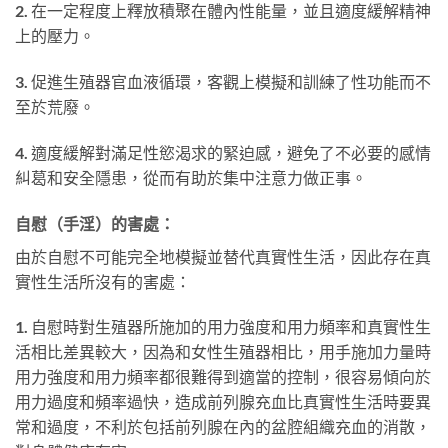
2.
在一定程度上釋放積聚在體內性能量，並且適度緩解精神
上的壓力。
3.
促進生殖器官血液循環，客觀上模擬和訓練了性功能而不
至於荒廢。
4.
適度緩解對滿足性慾渴求的緊迫感，避免了不必要的感情
糾葛和安全隱患，從而有助於集中注意力做正事。
自慰（手淫）的害處：
由於自慰不可能完全地模擬並替代真實性生活，因此存在真
實性生活所沒有的害處：
1.
自慰時對生殖器所施加的用力強度和用力頻率和真實性生
活相比差異較大，因為和女性生殖器相比，用手施加力量時
用力強度和用力頻率都很難得到適當的控制，很容易傾向於
用力過度和頻率過快，造成前列腺充血比真實性生活時要異
常和過度，不利於包括前列腺在內的盆腔組織充血的消散，