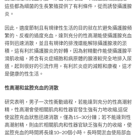
這些都為細菌的生長繁殖提供了有利條件，從而誘發攝護腺
炎。
因此，適度節制且有規律性生活的目的就在於避免攝護腺頻
繁的、反複的過度充血，達到充分的性高潮能使攝護腺充血
得到迅速消散，並且有規律的排洩還能解除攝護腺液的淤
積，這有利於攝護腺炎的好轉，因為射精動作能使攝護腺平
滑肌收縮，將含有炎症細胞和病原體的腺液較完全地排入尿
道，起到很好的引流作用，有利於炎症的減輕和康複，這才
是健康的性生活。
性高潮和盆腔充血的消散
研究表明，男子一次性衝動過程，若能達到充分的性高潮射
精，性高潮會使相關肌肉和性器官發生強有力地收縮,這促
使盆腔充血狀態迅速消散，僅為15~30分鐘；若不能達到性
高潮射精，則由於相關肌肉和性器官缺乏強有力的收縮，使
盆腔充血的時間將長達10~20個小時。長時間淤血使局部血