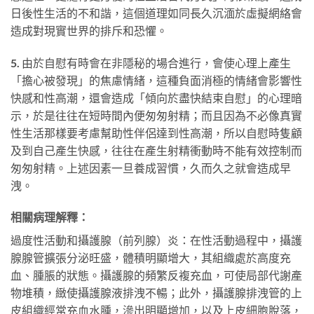
日後性生活的不和諧，這個道理如同長久沉湎於虛擬網絡會
造成對現實世界的排斥和恐懼。
5.
由於自慰有時會在非隱秘的場合進行，會使心理上產生
「擔心被發現」的焦慮情緒，這種負面消極的情緒會影響性
快感和性高潮，還會造成「傾向於盡快結束自慰」的心理暗
示，於是往往在短時間內便匆匆射精；而且因為不必像真實
性生活那樣要考慮幫助性伴侶達到性高潮，所以自慰時隻顧
及到自己產生快感，往往在產生射精衝動時不能有效控制而
匆匆射精。上述因素一旦養成習慣，久而久之就會造成早
洩。
相關病理解釋：
過度性活動和攝護腺（前列腺）炎：在性活動過程中，攝護
腺腺管擴張分泌旺盛，體積明顯增大，其組織處於高度充
血、腫脹的狀態。攝護腺的頻繁反複充血，可使局部代謝產
物堆積，緻使攝護腺液排洩不暢；此外，攝護腺排洩管的上
皮組織經常充血水腫，滲出明顯增加，以及上皮細胞脫落，