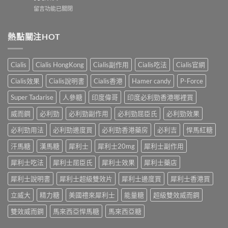
（伐
會
嗎？
在
留言功能已關閉
地
怎
科
〈Kamagra
那
樣？
學
果
非）
3
實
凍
熱點關注HOT
效
位
證
用
果、
網
告
法
服
友
訴
與
法
真
Cialis
Cialis HongKong
Cialis副作用
Cialis吃法
Cialis官網
你
副
與
實
真
作
印
Cialis效果
Cialis說明書
Cialis香港
Hamer candy
P-Force
體
相，
用：
度
驗
備
果
Levifil-
Super Tadarise
人參糖
印度偉哥
印度必利勁香港哪裡買
＋
孕
凍
20〉
醫
男
威
威而鋼
必利勁
必利勁副作用
必利勁屈臣氏
必利勁效果
中
學
性
嘅
真
必
速
必利勁用法
必利勁邊度買
必利勁香港藥房
必利吉
悍馬紅糖
相
讀〉
效
大
中
汗馬糖
漢馬糖
犀利士
犀利士20mg
犀利士副作用
話
公
術
開〉
犀利士吃法
犀利士屈臣氏
犀利士效果
犀利士藥店
要
中
打
犀利士說明書
犀利士超級雙效片
犀利士邊度買
犀利士香港買
折
讀〉
立威大
精力糖
美國禮來犀利士
能量糖
超級雙效威而鋼
中
雙效威而鋼
馬來西亞悍馬糖
馬來西亞糖