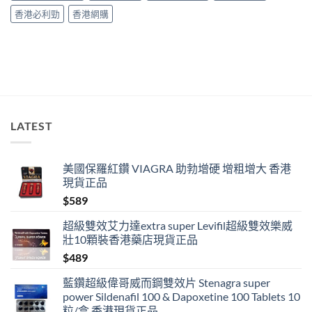
其
香港必利勁
香港網購
實
係
食
錯
位
多
過
藥
唔
LATEST
掂〉
中
美國保羅紅鑽 VIAGRA 助勃增硬 增粗增大 香港
現貨正品
$
589
超級雙效艾力達extra super Levifil超級雙效樂威
壯10顆裝香港藥店現貨正品
$
489
藍鑽超級偉哥威而鋼雙效片 Stenagra super
power Sildenafil 100 & Dapoxetine 100 Tablets 10
粒/盒 香港現貨正品