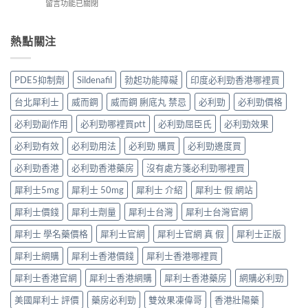
告
在
留言功能已關閉
法
服
友
訴
〈犀
與
法
真
你
利
副
與
實
真
士
熱點關注
作
印
體
相，
5mg
用：
度
驗
備
點
果
Levifil-
＋
孕
食
凍
20〉
PDE5抑制劑
Sildenafil
勃起功能障礙
印度必利勁香港哪裡買
醫
男
先
威
中
學
性
有
嘅
台北犀利士
威而鋼
威而鋼 脷底丸 禁忌
必利勁
必利勁價格
真
必
效？
速
相
讀〉
冇
效
必利勁副作用
必利勁哪裡買ptt
必利勁屈臣氏
必利勁效果
大
中
效
話
公
嘅
必利勁有效
必利勁用法
必利勁 購買
必利勁邊度買
術
開〉
原
要
中
因
必利勁香港
必利勁香港藥房
沒有處方箋必利勁哪裡買
打
逐
折
犀利士5mg
犀利士 50mg
犀利士 介紹
犀利士 假 網站
個
讀〉
捉
中
犀利士價錢
犀利士劑量
犀利士台灣
犀利士台灣官網
——
藥
犀利士 學名藥價格
犀利士官網
犀利士官網 真 假
犀利士正版
師：
九
犀利士網購
犀利士香港價錢
犀利士香港哪裡買
成
「冇
犀利士香港官網
犀利士香港網購
犀利士香港藥房
網購必利勁
效」
投
美國犀利士 評價
藥房必利勁
雙效果凍偉哥
香港壯陽藥
訴，