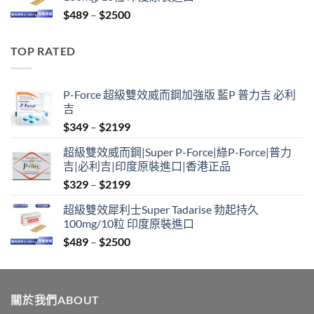
through
Price
$
489
–
$
2500
$2099
range:
$489
TOP RATED
through
$2500
P-Force 超級雙效威而鋼加強版 藍P 普力吉 必利
吉
Price
$
349
–
$
2199
range:
超級雙效威而鋼|Super P-Force|綠P-Force|普力
$349
吉|必利吉|印度原裝進口|香港正品
through
Price
$
329
–
$
2199
$2199
range:
超級雙效犀利士Super Tadarise 勃起持久
$329
100mg/10粒 印度原裝進口
through
Price
$
489
–
$
2500
$2199
range:
$489
through
關於我們ABOUT
$2500