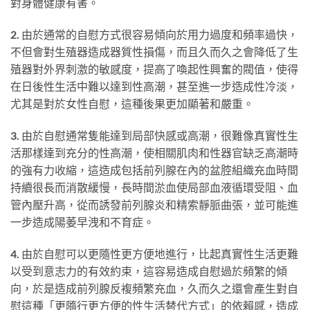
對身體健康有害。
2.
由於通常的自慰方式很容易傾向於用力過度和頻率過快，
不但會對生殖器造成器質性損傷，而且久而久之會降低了生
殖器對外界刺激的敏感度，提高了喚起性興奮的閥值，使得
在日後性生活中難以達到性高潮，甚至進一步造成性冷淡，
尤其是對於女性自慰，這種後果更加顯著和嚴重。
3.
由於自慰通常隻能達到局部快感或高潮，很難像真實性生
活那樣達到充分的性高潮，使相關肌肉和性器官缺乏高潮時
的強有力收縮，這造成包括前列腺在內的盆腔組織充血時間
持續很長而消散緩慢，長時間淤血使局部血液循環受阻、血
管內壓升高，從而誘發前列腺炎和精索靜脈曲張，並可能進
一步造成陽萎早洩和不育症。
4.
由於自慰可以更隨性更方便地進行，比起真實性生活更難
以受到意志力的有效約束，這容易造成自慰過於頻繁的傾
向，於是造成前列腺反複頻繁充血，久而久之還會產生對自
慰這種「更隨行更方便的性生活替代方式」的依賴感，造成