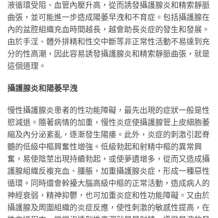
液循環受阻、血管內壓升高，從而誘發攝護腺炎和精索靜脈
曲張，並可能進一步造成陽萎早洩和不育症。包括攝護腺在
內的盆腔組織充血時間越長，越會助長炎症的發生和發展。
由於手淫、體外排精和性交中斷等非正常性活動不易達到充
分的性高潮，因此容易誘發攝護腺炎和精索靜脈曲張，就是
這個道理。
攝護腺炎和陽萎早洩
慢性攝護腺炎患者的性功能障礙，最先出現的症狀一般是性
慾減退。隨著病情的加重，慢性炎症使攝護腺管上皮細胞萎
縮及內分泌紊亂，逐漸發生陽痿。此外，炎症的刺激引起脊
髓的低級中樞興奮性增強。低級勃起和射精中樞的異常興
奮，易使陰莖出現持續勃起，或使夢遺增多，從而又造成攝
護腺組織反複充血、腫脹，加重攝護腺炎症，形成一種惡性
循環。同時還會幹擾大腦高級中樞的正常活動，造成病人的
神經衰弱，精神抑鬱，也可加重炎症和性功能障礙。又由於
攝護腺及周圍組織的炎症反應，使性刺激的敏感性提高，在