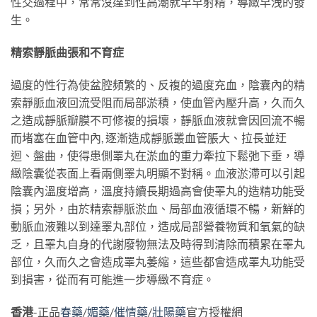
性交過程中，常常沒達到性高潮就早早射精，導緻早洩的發
生。
精索靜脈曲張和不育症
過度的性行為使盆腔頻繁的、反複的過度充血，陰囊內的精
索靜脈血液回流受阻而局部淤積，使血管內壓升高，久而久
之造成靜脈瓣膜不可修複的損壞，靜脈血液就會因回流不暢
而堵塞在血管中內, 逐漸造成靜脈叢血管脹大、拉長並迂
迴、盤曲，使得患側睪丸在淤血的重力牽拉下鬆弛下垂，導
緻陰囊從表面上看兩側睪丸明顯不對稱。血液淤滯可以引起
陰囊內溫度增高，溫度持續長期過高會使睪丸的造精功能受
損；另外，由於精索靜脈淤血、局部血液循環不暢，新鮮的
動脈血液難以到達睪丸部位，造成局部營養物質和氧氣的缺
乏，且睪丸自身的代謝廢物無法及時得到清除而積累在睪丸
部位，久而久之會造成睪丸萎縮，這些都會造成睪丸功能受
到損害，從而有可能進一步導緻不育症。
香港
-正品
春藥
/
媚藥
/
催情藥
/
壯陽藥
官方授權網