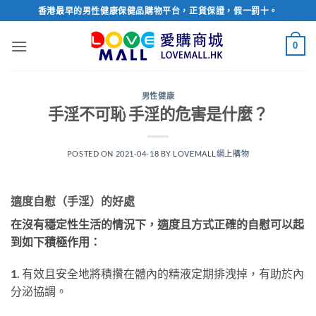
Skip
香港最早的男性健康保健品購物平台，正貨保證，假一罰十。
to
content
0
男性健康
手淫不可恥 手淫的危害是什麼？
POSTED ON
2021-04-18
BY
LOVEMALL網上購物
適度自慰（手淫）的好處
在沒有穩定性生活的情況下，適度且方式正確的自慰可以起
到如下積極作用：
1.
有效且安全地將積攢在體內的精液定期排洩掉，有助於內
分泌協調。