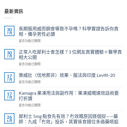
最新資訊
長期服用威而鋼會導致不孕嗎？科學實證告訴你真
30
7 月
相，備孕男性必讀
在
留言功能已關閉
〈長
期
正常人吃犀利士會怎樣？3 位網友真實體驗＋醫學真
30
服
7 月
相大公開
用
在
留言功能已關閉
威
〈正
而
常
鋼
樂威壯（伐地那非）效果、服法與印度 Levifil-20
17
人
會
7 月
在
留言功能已關閉
吃
導
〈樂
犀
致
威
Kamagra 果凍用法與副作用：果凍威嘅速效話術要
利
17
不
壯
7 月
士
打折讀
孕
（伐
會
嗎？
在
留言功能已關閉
地
怎
科
〈Kamagra
那
樣？
學
果
非）
犀利士 5mg 點食先有效？冇效嘅原因逐個捉——藥
26
3
實
凍
效
6 月
師：九成「冇效」投訴，其實係食錯位多過藥唔掂
位
證
用
果、
網