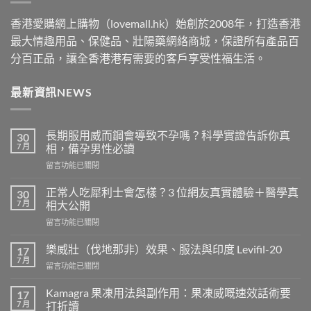
香港愛購網上購物（lovemall.hk）始創於2008年，打造香港
最大情趣用品、保健品、壯陽藥網絡商城，保證所有產品百
分百正品，讓全香港港有需要的客戶享受性福生活。
最新資訊NEWS
長期服用威而鋼會導致不孕嗎？科學實證告訴你真
30
7 月
相，備孕男性必讀
在
留言功能已關閉
〈長
期
正常人吃犀利士會怎樣？3 位網友真實體驗＋醫學真
30
服
7 月
相大公開
用
在
留言功能已關閉
威
〈正
而
常
鋼
樂威壯（伐地那非）效果、服法與印度 Levifil-20
17
人
會
7 月
在
留言功能已關閉
吃
導
〈樂
犀
致
威
Kamagra 果凍用法與副作用：果凍威嘅速效話術要
利
17
不
壯
7 月
士
打折讀
孕