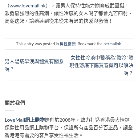
（
www.lovemall.hk
），讓男人保持性能力巔峰威武堅挺！
激發最強烈的性高潮，讓性冷感的女人喝了都會光芒四射、
高潮迭起，讓她達到從未從未有過的快感與激情！
This entry was posted in
男性健康
. Bookmark the
permalink
.
女性性冷淡中醫稱為“陰冷”體
男人陽痿早洩與體質有關系
現性慾底下購買春藥可以解決
嗎？
嗎？
關於我們
LoveMall網上購物
始創於2008年，致力打造香港最大情趣
保健性用品網上購物平台，保證所有產品百分百正品，讓全
香港港有需要的客戶享受性福生活。