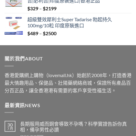
吉|必利吉|印度原裝進口|香港正品
through
Price
$
329
–
$
2199
$2199
range:
超級雙效犀利士Super Tadarise 勃起持久
$329
100mg/10粒 印度原裝進口
through
Price
$
489
–
$
2500
$2199
range:
$489
through
關於我們ABOUT
$2500
香港愛購網上購物（lovemall.hk）始創於2008年，打造香港
最大情趣用品、保健品、壯陽藥網絡商城，保證所有產品百
分百正品，讓全香港港有需要的客戶享受性福生活。
最新資訊NEWS
長期服用威而鋼會導致不孕嗎？科學實證告訴你真
30
7 月
相，備孕男性必讀