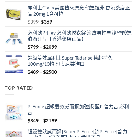
price
price
犀利士Cialis 美國禮來原廠 他達拉非 香港藥店正
was:
is:
品 20mg 1盒/4粒
$500.
$450.
Original
Current
$
399
$
369
price
price
必利勁Priligy 必利勁膜衣錠 治療男性早洩 鹽酸達
was:
is:
泊西汀片【香港藥店正品】
$399.
$369.
Price
$
799
–
$
2099
range:
超級雙效犀利士Super Tadarise 勃起持久
$799
100mg/10粒 印度原裝進口
through
Price
$
489
–
$
2500
$2099
range:
$489
TOP RATED
through
$2500
P-Force 超級雙效威而鋼加強版 藍P 普力吉 必利
吉
Price
$
349
–
$
2199
range:
超級雙效威而鋼|Super P-Force|綠P-Force|普力
$349