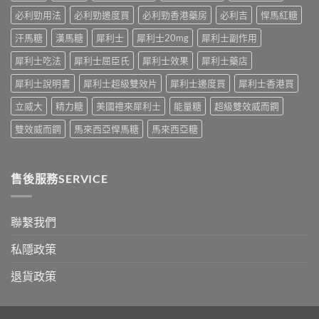
嘅
真
必
速
必利勁用法
必利勁邊度買
必利勁香港藥房
必利吉
悍馬紅糖
相
讀〉
效
大
中
汗馬糖
漢馬糖
犀利士
犀利士20mg
犀利士副作用
話
公
術
開〉
犀利士吃法
犀利士屈臣氏
犀利士效果
犀利士藥店
要
中
打
犀利士說明書
犀利士超級雙效片
犀利士邊度買
犀利士香港買
折
讀〉
立威大
精力糖
美國禮來犀利士
能量糖
超級雙效威而鋼
中
雙效威而鋼
馬來西亞悍馬糖
馬來西亞糖
售後服務SERVICE
聯繫我們
私隱政策
退貨政策