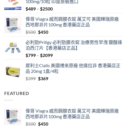
100mg/10粒 印度原裝進口
Price
$
489
–
$
2500
range:
偉哥 Viagra 威而鋼膜衣錠 萬艾可 美國輝瑞原廠
$489
西地那非片100mg 香港藥店正品
through
Original
Current
$
500
$
450
$2500
price
price
必利勁Priligy 必利勁膜衣錠 治療男性早洩 鹽酸達
was:
is:
泊西汀片【香港藥店正品】
$500.
$450.
Price
$
799
–
$
2099
range:
犀利士Cialis 美國禮來原廠 他達拉非 香港藥店正
$799
品 20mg 1盒/4粒
through
Original
Current
$
399
$
369
$2099
price
price
was:
is:
FEATURED
$399.
$369.
偉哥 Viagra 威而鋼膜衣錠 萬艾可 美國輝瑞原廠
西地那非片100mg 香港藥店正品
Original
Current
$
500
$
450