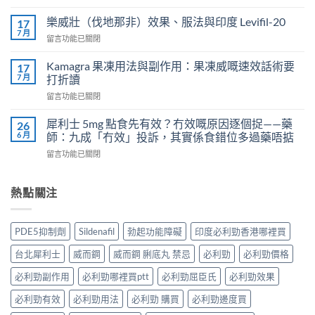
〈正
而
常
鋼
樂威壯（伐地那非）效果、服法與印度 Levifil-20
17
人
會
7 月
在
留言功能已關閉
吃
導
〈樂
犀
致
威
Kamagra 果凍用法與副作用：果凍威嘅速效話術要
利
17
不
壯
7 月
士
打折讀
孕
（伐
會
嗎？
在
留言功能已關閉
地
怎
科
〈Kamagra
那
樣？
學
果
非）
犀利士 5mg 點食先有效？冇效嘅原因逐個捉——藥
26
3
實
凍
效
6 月
師：九成「冇效」投訴，其實係食錯位多過藥唔掂
位
證
用
果、
網
告
在
留言功能已關閉
法
服
友
訴
〈犀
與
法
真
你
利
副
與
實
真
士
熱點關注
作
印
體
相，
5mg
用：
度
驗
備
點
果
Levifil-
＋
孕
食
凍
20〉
PDE5抑制劑
Sildenafil
勃起功能障礙
印度必利勁香港哪裡買
醫
男
先
威
中
學
性
有
嘅
台北犀利士
威而鋼
威而鋼 脷底丸 禁忌
必利勁
必利勁價格
真
必
效？
速
相
讀〉
冇
效
必利勁副作用
必利勁哪裡買ptt
必利勁屈臣氏
必利勁效果
大
中
效
話
公
嘅
必利勁有效
必利勁用法
必利勁 購買
必利勁邊度買
術
開〉
原
要