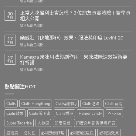
在
留言功能已關閉
〈長
期
正常人吃犀利士會怎樣？3 位網友真實體驗＋醫學真
30
服
7 月
相大公開
用
在
留言功能已關閉
威
〈正
而
常
鋼
樂威壯（伐地那非）效果、服法與印度 Levifil-20
17
人
會
7 月
在
留言功能已關閉
吃
導
〈樂
犀
致
威
Kamagra 果凍用法與副作用：果凍威嘅速效話術要
利
17
不
壯
7 月
士
打折讀
孕
（伐
會
嗎？
在
留言功能已關閉
地
怎
科
〈Kamagra
那
樣？
學
果
非）
3
實
凍
熱點關注HOT
效
位
證
用
果、
網
告
法
服
友
訴
與
法
真
Cialis
Cialis HongKong
Cialis副作用
Cialis吃法
Cialis官網
你
副
與
實
真
作
印
Cialis效果
Cialis說明書
Cialis香港
Hamer candy
P-Force
體
相，
用：
度
驗
備
果
Levifil-
Super Tadarise
人參糖
印度偉哥
印度必利勁香港哪裡買
＋
孕
凍
20〉
醫
男
威
威而鋼
必利勁
必利勁副作用
必利勁屈臣氏
必利勁效果
中
學
性