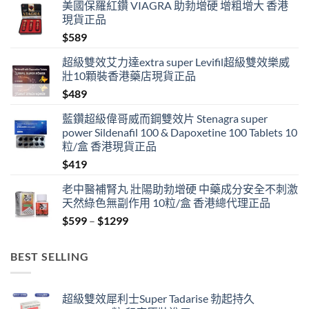
美國保羅紅鑽 VIAGRA 助勃增硬 增粗增大 香港
現貨正品
$
589
超級雙效艾力達extra super Levifil超級雙效樂威
壯10顆裝香港藥店現貨正品
$
489
藍鑽超級偉哥威而鋼雙效片 Stenagra super
power Sildenafil 100 & Dapoxetine 100 Tablets 10
粒/盒 香港現貨正品
$
419
老中醫補腎丸 壯陽助勃增硬 中藥成分安全不刺激
天然綠色無副作用 10粒/盒 香港總代理正品
Price
$
599
–
$
1299
range:
$599
BEST SELLING
through
$1299
超級雙效犀利士Super Tadarise 勃起持久