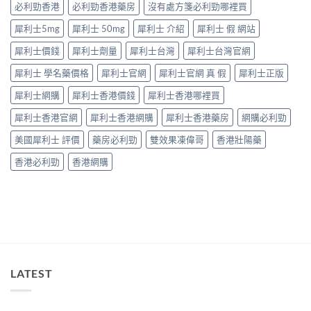
中
因
必利勁香港
必利勁香港藥房
沒有處方箋必利勁哪裡買
打
逐
折
犀利士5mg
犀利士 50mg
犀利士 介紹
犀利士 假 網站
個
讀〉
捉
中
犀利士價錢
犀利士劑量
犀利士台灣
犀利士台灣官網
——
藥
犀利士 學名藥價格
犀利士官網
犀利士官網 真 假
犀利士正版
師：
九
犀利士網購
犀利士香港價錢
犀利士香港哪裡買
成
「冇
犀利士香港官網
犀利士香港網購
犀利士香港藥房
網購必利勁
效」
投
美國犀利士 評價
藥房必利勁
雙效果凍偉哥
香港壯陽藥
訴，
其
香港必利勁
香港網購
實
係
食
錯
位
多
過
藥
唔
LATEST
掂〉
中