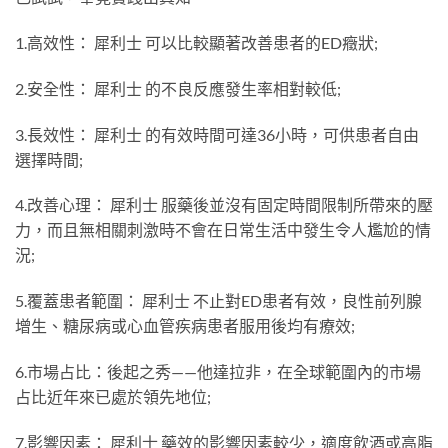
1.高效性： 犀利士 可以比較顯著改善患者的ED癥狀;
2.安全性： 犀利士 的不良反應發生率相對較低;
3.長效性： 犀利士 的有效時間可達36小時，可供患者自由
選擇時間;
4.改善心理： 犀利士 服藥後並沒有固定時間限制所帶來的壓
力，而且無相關刺激時不會在日常生活中發生令人尷尬的情
況;
5.覆蓋患者範圍： 犀利士 不止對ED患者有效，良性前列腺
增生、糖尿病或心血管疾病患者服用後均有療效;
6.市場占比：後起之秀——他達拉非，在全球範圍內的市場
占比近年來已處於領先地位;
7.影響因素： 犀利士 藥效的影響因素較少，適度飲酒或高脂