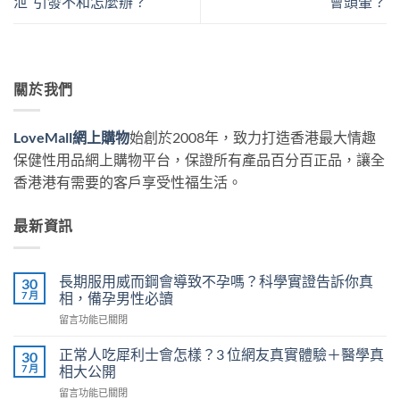
泄”引發不和怎麼辦？
會頭暈？
關於我們
LoveMall網上購物
始創於2008年，致力打造香港最大情趣
保健性用品網上購物平台，保證所有產品百分百正品，讓全
香港港有需要的客戶享受性福生活。
最新資訊
長期服用威而鋼會導致不孕嗎？科學實證告訴你真
30
7 月
相，備孕男性必讀
在
留言功能已關閉
〈長
期
正常人吃犀利士會怎樣？3 位網友真實體驗＋醫學真
30
服
7 月
相大公開
用
在
留言功能已關閉
威