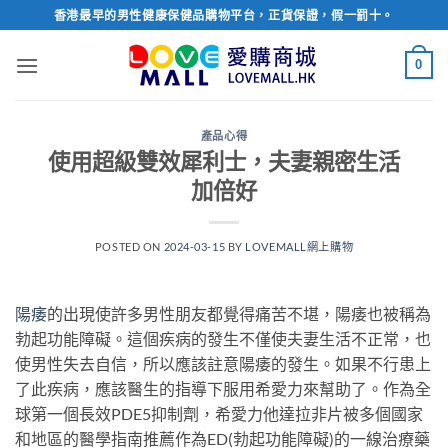
Skip
香港最早的男性健康保健品購物平台，正貨保證，假一罰十。
to
content
0
產品心得
使用超級雙效犀利士，夫妻親密生活
加倍好
POSTED ON
2024-03-15
BY
LOVEMALL網上購物
陽痿
的出現使許多男性朋友都覺得痛苦不堪，陽痿也被稱為
勃起功能障礙。這個疾病的發生不僅使夫妻生活不正常，也
使男性失去自信，所以應該註意陽痿的發生。如果不行患上
了此疾病，應該醫生的指導下服用希愛力來幫助了。作為全
球第一個長效PDE5抑制劑，希愛力他達拉非片被多個國家
和地區的醫學指南推薦作為ED(勃起功能障礙)的一線治療藥