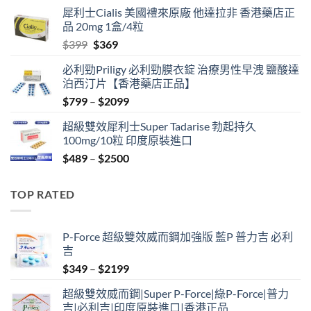
price
price
犀利士Cialis 美國禮來原廠 他達拉非 香港藥店正
was:
is:
品 20mg 1盒/4粒
$500.
$450.
Original
Current
$
399
$
369
price
price
必利勁Priligy 必利勁膜衣錠 治療男性早洩 鹽酸達
was:
is:
泊西汀片【香港藥店正品】
$399.
$369.
Price
$
799
–
$
2099
range:
超級雙效犀利士Super Tadarise 勃起持久
$799
100mg/10粒 印度原裝進口
through
Price
$
489
–
$
2500
$2099
range:
$489
TOP RATED
through
$2500
P-Force 超級雙效威而鋼加強版 藍P 普力吉 必利
吉
Price
$
349
–
$
2199
range:
超級雙效威而鋼|Super P-Force|綠P-Force|普力
$349
吉|必利吉|印度原裝進口|香港正品