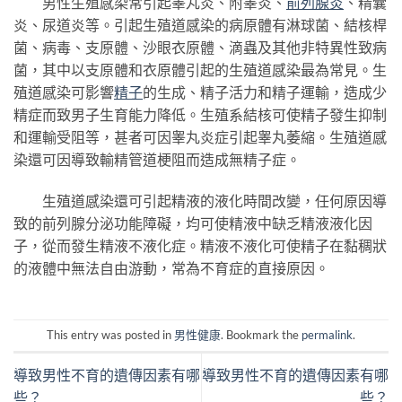
男性生殖感染常引起睾丸炎、附睾炎、
前列腺炎
、精囊
炎、尿道炎等。引起生殖道感染的病原體有淋球菌、結核桿
菌、病毒、支原體、沙眼衣原體、滴蟲及其他非特異性致病
菌，其中以支原體和衣原體引起的生殖道感染最為常見。生
殖道感染可影響
精子
的生成、精子活力和精子運輸，造成少
精症而致男子生育能力降低。生殖系結核可使精子發生抑制
和運輸受阻等，甚者可因睾丸炎症引起睾丸萎縮。生殖道感
染還可因導致輸精管道梗阻而造成無精子症。
生殖道感染還可引起精液的液化時間改變，任何原因導
致的前列腺分泌功能障礙，均可使精液中缺乏精液液化因
子，從而發生精液不液化症。精液不液化可使精子在黏稠狀
的液體中無法自由游動，常為不育症的直接原因。
This entry was posted in
男性健康
. Bookmark the
permalink
.
導致男性不育的遺傳因素有哪
導致男性不育的遺傳因素有哪
些？
些？