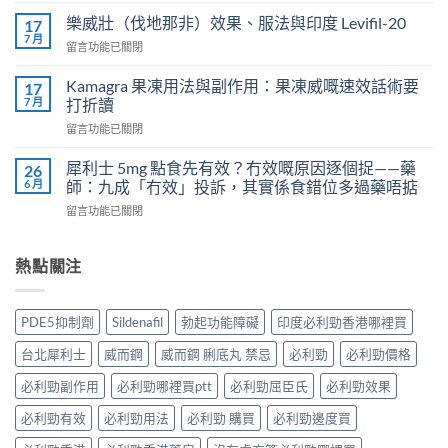
而
常
鋼
樂威壯（伐地那非）效果、服法與印度 Levifil-20
17
人
會
7 月
在
留言功能已關閉
吃
導
〈樂
犀
致
威
Kamagra 果凍用法與副作用：果凍威嘅速效話術要
利
17
不
壯
7 月
士
打折讀
孕
（伐
會
嗎？
在
留言功能已關閉
地
怎
科
〈Kamagra
那
樣？
學
果
非）
犀利士 5mg 點食先有效？冇效嘅原因逐個捉——藥
26
3
實
凍
效
6 月
師：九成「冇效」投訴，其實係食錯位多過藥唔掂
位
證
用
果、
網
告
在
留言功能已關閉
法
服
友
訴
〈犀
與
法
真
你
利
副
與
實
真
士
熱點關注
作
印
體
相，
5mg
用：
度
驗
備
點
果
Levifil-
＋
孕
食
凍
20〉
PDE5抑制劑
Sildenafil
勃起功能障礙
印度必利勁香港哪裡買
醫
男
先
威
中
學
性
有
嘅
台北犀利士
威而鋼
威而鋼 脷底丸 禁忌
必利勁
必利勁價格
真
必
效？
速
相
讀〉
冇
效
必利勁副作用
必利勁哪裡買ptt
必利勁屈臣氏
必利勁效果
大
中
效
話
公
嘅
必利勁有效
必利勁用法
必利勁 購買
必利勁邊度買
術
開〉
原
要
中
因