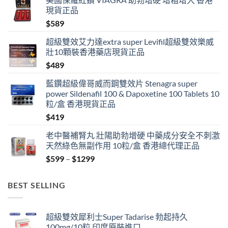
現貨正品
$
589
超級雙效艾力達extra super Levifil超級雙效樂威
壯10顆裝香港藥店現貨正品
$
489
藍鑽超級偉哥威而鋼雙效片 Stenagra super
power Sildenafil 100 & Dapoxetine 100 Tablets 10
粒/盒 香港現貨正品
$
419
老中醫補腎丸 壯陽助勃增硬 中藥成分安全不刺激
天然綠色無副作用 10粒/盒 香港總代理正品
Price
$
599
–
$
1299
range:
$599
BEST SELLING
through
$1299
超級雙效犀利士Super Tadarise 勃起持久
100mg/10粒 印度原裝進口