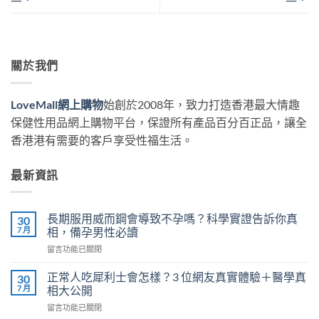
關於我們
LoveMall網上購物
始創於2008年，致力打造香港最大情趣
保健性用品網上購物平台，保證所有產品百分百正品，讓全
香港港有需要的客戶享受性福生活。
最新資訊
長期服用威而鋼會導致不孕嗎？科學實證告訴你真
30
7 月
相，備孕男性必讀
在
留言功能已關閉
〈長
期
正常人吃犀利士會怎樣？3 位網友真實體驗＋醫學真
30
服
7 月
相大公開
用
在
留言功能已關閉
威
〈正