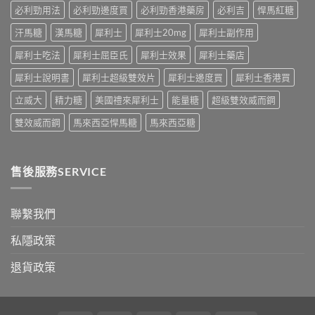
真
必
速
必利勁用法
必利勁邊度買
必利勁香港藥房
必利吉
悍馬紅糖
相
讀〉
效
大
中
汗馬糖
漢馬糖
犀利士
犀利士20mg
犀利士副作用
話
公
術
開〉
犀利士吃法
犀利士屈臣氏
犀利士效果
犀利士藥店
要
中
打
犀利士說明書
犀利士超級雙效片
犀利士邊度買
犀利士香港買
折
讀〉
立威大
精力糖
美國禮來犀利士
能量糖
超級雙效威而鋼
中
雙效威而鋼
馬來西亞悍馬糖
馬來西亞糖
售後服務SERVICE
聯繫我們
私隱政策
退貨政策