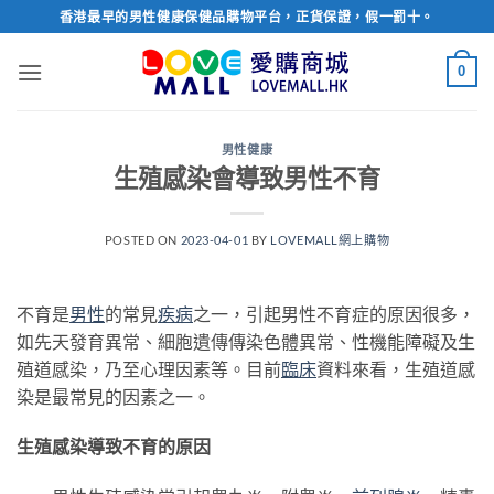
Skip
香港最早的男性健康保健品購物平台，正貨保證，假一罰十。
to
content
0
男性健康
生殖感染會導致男性不育
POSTED ON
2023-04-01
BY
LOVEMALL網上購物
不育是
男性
的常見
疾病
之一，引起男性不育症的原因很多，
如先天發育異常、細胞遺傳傳染色體異常、性機能障礙及生
殖道感染，乃至心理因素等。目前
臨床
資料來看，生殖道感
染是最常見的因素之一。
生殖感染導致不育的原因