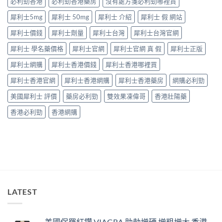
必利勁香港
必利勁香港藥房
沒有處方箋必利勁哪裡買
打
逐
折
犀利士5mg
犀利士 50mg
犀利士 介紹
犀利士 假 網站
個
讀〉
捉
中
犀利士價錢
犀利士劑量
犀利士台灣
犀利士台灣官網
——
藥
犀利士 學名藥價格
犀利士官網
犀利士官網 真 假
犀利士正版
師：
九
犀利士網購
犀利士香港價錢
犀利士香港哪裡買
成
「冇
犀利士香港官網
犀利士香港網購
犀利士香港藥房
網購必利勁
效」
投
美國犀利士 評價
藥房必利勁
雙效果凍偉哥
香港壯陽藥
訴，
其
香港必利勁
香港網購
實
係
食
錯
位
多
過
藥
唔
LATEST
掂〉
中
美國保羅紅鑽 VIAGRA 助勃增硬 增粗增大 香港