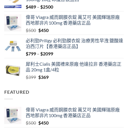
Price
$
489
–
$
2500
range:
偉哥 Viagra 威而鋼膜衣錠 萬艾可 美國輝瑞原廠
$489
西地那非片100mg 香港藥店正品
through
Original
Current
$
500
$
450
$2500
price
price
必利勁Priligy 必利勁膜衣錠 治療男性早洩 鹽酸達
was:
is:
泊西汀片【香港藥店正品】
$500.
$450.
Price
$
799
–
$
2099
range:
犀利士Cialis 美國禮來原廠 他達拉非 香港藥店正
$799
品 20mg 1盒/4粒
through
Original
Current
$
399
$
369
$2099
price
price
was:
is:
FEATURED
$399.
$369.
偉哥 Viagra 威而鋼膜衣錠 萬艾可 美國輝瑞原廠
西地那非片100mg 香港藥店正品
Original
Current
$
500
$
450