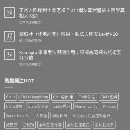
〈長
期
正常人吃犀利士會怎樣？3 位網友真實體驗＋醫學真
30
服
7 月
相大公開
用
在
留言功能已關閉
威
〈正
而
常
鋼
樂威壯（伐地那非）效果、服法與印度 Levifil-20
17
人
會
7 月
在
留言功能已關閉
吃
導
〈樂
犀
致
威
Kamagra 果凍用法與副作用：果凍威嘅速效話術要
利
17
不
壯
7 月
士
打折讀
孕
（伐
會
嗎？
在
留言功能已關閉
地
怎
科
〈Kamagra
那
樣？
學
果
非）
3
實
凍
熱點關注HOT
效
位
證
用
果、
網
告
法
服
友
訴
與
法
真
Cialis
Cialis HongKong
Cialis副作用
Cialis吃法
Cialis官網
你
副
與
實
真
作
印
Cialis效果
Cialis說明書
Cialis香港
Hamer candy
P-Force
體
相，
用：
度
驗
備
果
Levifil-
Super Tadarise
人參糖
印度偉哥
印度必利勁香港哪裡買
＋
孕
凍
20〉
醫
男
威
威而鋼
必利勁
必利勁副作用
必利勁屈臣氏
必利勁效果
中
學
性
嘅