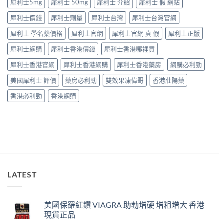
犀利士5mg
犀利士 50mg
犀利士 介紹
犀利士 假 網站
個
讀〉
捉
中
犀利士價錢
犀利士劑量
犀利士台灣
犀利士台灣官網
——
藥
犀利士 學名藥價格
犀利士官網
犀利士官網 真 假
犀利士正版
師：
九
犀利士網購
犀利士香港價錢
犀利士香港哪裡買
成
「冇
犀利士香港官網
犀利士香港網購
犀利士香港藥房
網購必利勁
效」
投
美國犀利士 評價
藥房必利勁
雙效果凍偉哥
香港壯陽藥
訴，
其
香港必利勁
香港網購
實
係
食
錯
位
多
過
藥
唔
LATEST
掂〉
中
美國保羅紅鑽 VIAGRA 助勃增硬 增粗增大 香港
現貨正品