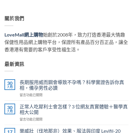
關於我們
LoveMall網上購物
始創於2008年，致力打造香港最大情趣
保健性用品網上購物平台，保證所有產品百分百正品，讓全
香港港有需要的客戶享受性福生活。
最新資訊
長期服用威而鋼會導致不孕嗎？科學實證告訴你真
30
7 月
相，備孕男性必讀
在
留言功能已關閉
〈長
期
正常人吃犀利士會怎樣？3 位網友真實體驗＋醫學真
30
服
7 月
相大公開
用
在
留言功能已關閉
威
〈正
而
常
鋼
樂威壯（伐地那非）效果、服法與印度 Levifil-20
17