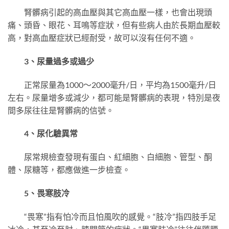
腎髒病引起的高血壓與其它高血壓一樣，也會出現頭
痛、頭昏、眼花、耳鳴等症狀，但有些病人由於長期血壓較
高，對高血壓症狀已經耐受，故可以沒有任何不適。
3、尿量過多或過少
正常尿量為1000～2000毫升/日，平均為1500毫升/日
左右。尿量增多或減少，都可能是腎髒病的表現，特別是夜
間多尿往往是腎髒病的信號。
4、尿化驗異常
尿常規檢查發現有蛋白、紅細胞、白細胞、管型、酮
體、尿糖等，都應做進一步檢查。
5、畏寒肢冷
“畏寒”指有怕冷而且怕風吹的感覺。“肢冷”指四肢手足