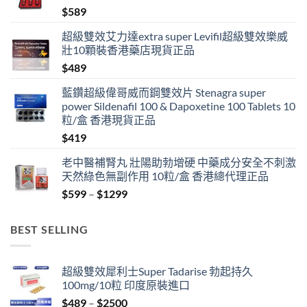
$
589
超級雙效艾力達extra super Levifil超級雙效樂威
壯10顆裝香港藥店現貨正品
$
489
藍鑽超級偉哥威而鋼雙效片 Stenagra super
power Sildenafil 100 & Dapoxetine 100 Tablets 10
粒/盒 香港現貨正品
$
419
老中醫補腎丸 壯陽助勃增硬 中藥成分安全不刺激
天然綠色無副作用 10粒/盒 香港總代理正品
Price
$
599
–
$
1299
range:
$599
BEST SELLING
through
$1299
超級雙效犀利士Super Tadarise 勃起持久
100mg/10粒 印度原裝進口
Price
$
489
–
$
2500