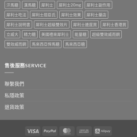
大
中
汗馬糖
漢馬糖
犀利士
犀利士20mg
犀利士副作用
話
公
術
開〉
犀利士吃法
犀利士屈臣氏
犀利士效果
犀利士藥店
要
中
打
犀利士說明書
犀利士超級雙效片
犀利士邊度買
犀利士香港買
折
讀〉
立威大
精力糖
美國禮來犀利士
能量糖
超級雙效威而鋼
中
雙效威而鋼
馬來西亞悍馬糖
馬來西亞糖
售後服務SERVICE
聯繫我們
私隱政策
退貨政策
Visa
PayPal
MasterCard
Cash
Alipay