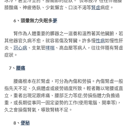
冰冷，甚至冷至肘、膝關節的症狀。“畏寒肢冷”往往伴隨腰
膝酸痛、神疲倦臥、少氣懶言、口淡不渴等
腎虛
病症。
6、頭暈無力失眠多
夢
腎作為人體重要的髒器之一滋養和溫煦著其他臟腑，若
其他器官久病不愈，就容易傷及腎臟。許多慢
性病
如慢性肝
炎、
冠心病
、支氣管
哮喘
、高血壓等病人，往往伴隨有腎虛
症狀。
7、
腰痛
腰痛根本在於腎虛，可分為內傷和勞損。內傷腎虛一般
指先天不足、久病體虛或疲勞過度所致。輕者難以彎腰或直
立，重者出現足跟疼痛、腰部乏力等症;勞損指體力負擔過
重，或長期從事同一固定姿勢的工作(使用電腦、開車等)，
久之會損傷腎氣，導致腎精不足。
8、
便秘