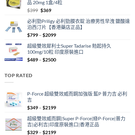
品 20mg 1盒/4粒
$500.
$450.
Original
Current
$
399
$
369
price
price
必利勁Priligy 必利勁膜衣錠 治療男性早洩 鹽酸達
was:
is:
泊西汀片【香港藥店正品】
$399.
$369.
Price
$
799
–
$
2099
range:
超級雙效犀利士Super Tadarise 勃起持久
$799
100mg/10粒 印度原裝進口
through
Price
$
489
–
$
2500
$2099
range:
$489
TOP RATED
through
$2500
P-Force 超級雙效威而鋼加強版 藍P 普力吉 必利
吉
Price
$
349
–
$
2199
range:
超級雙效威而鋼|Super P-Force|綠P-Force|普力
$349
吉|必利吉|印度原裝進口|香港正品
through
Price
$
329
–
$
2199
$2199