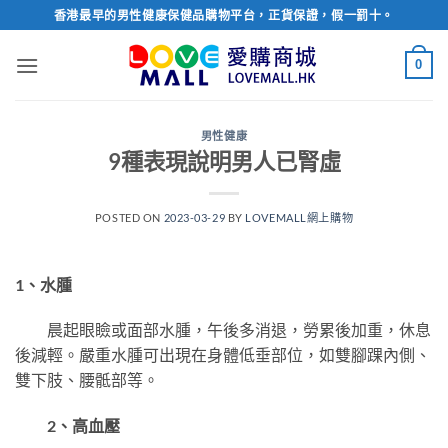
Skip
香港最早的男性健康保健品購物平台，正貨保證，假一罰十。
to
content
0
男性健康
9種表現說明男人已腎虛
POSTED ON
2023-03-29
BY
LOVEMALL網上購物
1、水腫
晨起眼瞼或面部水腫，午後多消退，勞累後加重，休息
後減輕。嚴重水腫可出現在身體低垂部位，如雙腳踝內側、
雙下肢、腰骶部等。
2、高血壓