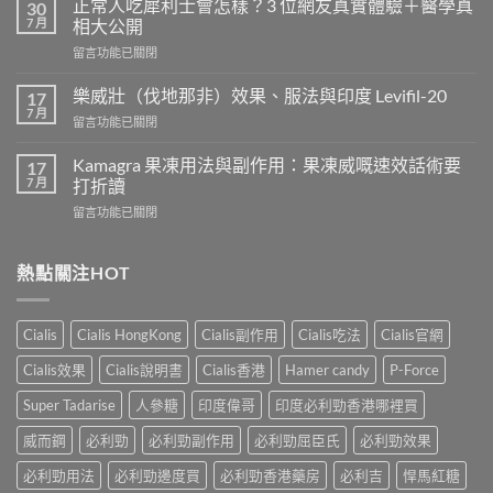
正常人吃犀利士會怎樣？3 位網友真實體驗＋醫學真
30
服
7 月
相大公開
用
在
留言功能已關閉
威
〈正
而
常
鋼
樂威壯（伐地那非）效果、服法與印度 Levifil-20
17
人
會
7 月
在
留言功能已關閉
吃
導
〈樂
犀
致
威
Kamagra 果凍用法與副作用：果凍威嘅速效話術要
利
17
不
壯
7 月
士
打折讀
孕
（伐
會
嗎？
在
留言功能已關閉
地
怎
科
〈Kamagra
那
樣？
學
果
非）
3
實
凍
熱點關注HOT
效
位
證
用
果、
網
告
法
服
友
訴
與
法
真
Cialis
Cialis HongKong
Cialis副作用
Cialis吃法
Cialis官網
你
副
與
實
真
作
印
Cialis效果
Cialis說明書
Cialis香港
Hamer candy
P-Force
體
相，
用：
度
驗
備
果
Levifil-
Super Tadarise
人參糖
印度偉哥
印度必利勁香港哪裡買
＋
孕
凍
20〉
醫
男
威
威而鋼
必利勁
必利勁副作用
必利勁屈臣氏
必利勁效果
中
學
性
嘅
真
必
速
必利勁用法
必利勁邊度買
必利勁香港藥房
必利吉
悍馬紅糖
相
讀〉
效