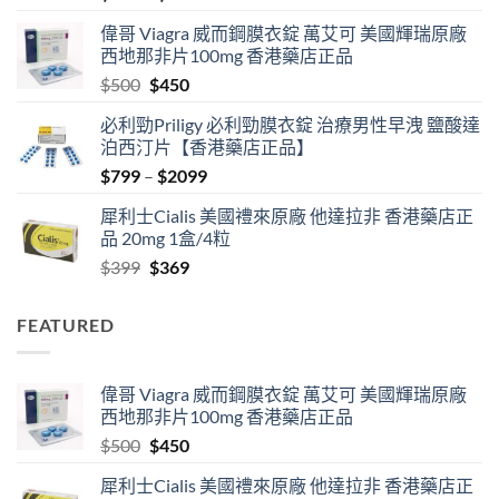
range:
偉哥 Viagra 威而鋼膜衣錠 萬艾可 美國輝瑞原廠
$489
西地那非片100mg 香港藥店正品
through
Original
Current
$
500
$
450
$2500
price
price
必利勁Priligy 必利勁膜衣錠 治療男性早洩 鹽酸達
was:
is:
泊西汀片【香港藥店正品】
$500.
$450.
Price
$
799
–
$
2099
range:
犀利士Cialis 美國禮來原廠 他達拉非 香港藥店正
$799
品 20mg 1盒/4粒
through
Original
Current
$
399
$
369
$2099
price
price
was:
is:
FEATURED
$399.
$369.
偉哥 Viagra 威而鋼膜衣錠 萬艾可 美國輝瑞原廠
西地那非片100mg 香港藥店正品
Original
Current
$
500
$
450
price
price
犀利士Cialis 美國禮來原廠 他達拉非 香港藥店正
was:
is: