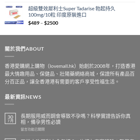
range:
超級雙效犀利士Super Tadarise 勃起持久
$329
100mg/10粒 印度原裝進口
through
Price
$
489
–
$
2500
$2199
range:
$489
through
關於我們ABOUT
$2500
香港愛購網上購物（lovemall.hk）始創於2008年，打造香港
最大情趣用品、保健品、壯陽藥網絡商城，保證所有產品百
分百正品，讓全香港港有需要的客戶享受性福生活。
最新資訊NEWS
長期服用威而鋼會導致不孕嗎？科學實證告訴你真
30
7 月
相，備孕男性必讀
在
留言功能已關閉
〈長
期