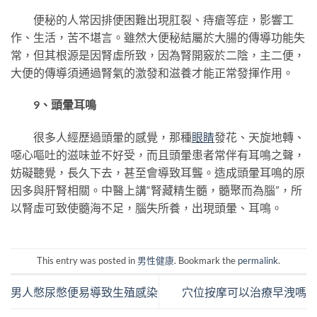
便秘的人常因排便困難出現肛裂、痔瘡等症，影響工
作、生活，苦不堪言。雖然大便秘結屬於大腸的傳導功能失
常，但其根源是因腎虛所致，因為腎開竅於二陰，主二便，
大便的傳導須通過腎氣的激發和滋養才能正常發揮作用。
9、頭暈耳鳴
很多人經歷過頭暈的感覺，那種
眼睛
發花、天旋地轉、
噁心嘔吐的滋味並不好受，而且頭暈患者常伴有耳鳴之聲，
妨礙聽覺，長久下去，甚至會導致耳聾。造成頭暈耳鳴的原
因多與肝腎相關。中醫上講“腎藏精生髓，髓聚而為腦”，所
以腎虛可致使髓海不足，腦失所養，出現頭暈、耳鳴。
This entry was posted in
男性健康
. Bookmark the
permalink
.
男人憋尿憋便易導致生殖感染
穴位按摩可以治療早洩嗎