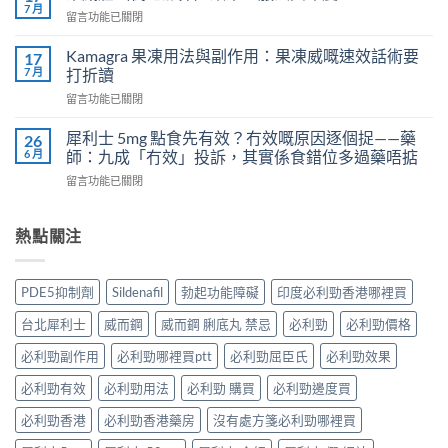
人
會
7 月
在
留言功能已關閉
吃
導
〈樂
犀
致
威
Kamagra 果凍用法與副作用：果凍威嘅速效話術要
利
17
不
壯
7 月
士
打折讀
孕
（伐
會
嗎？
在
留言功能已關閉
地
怎
科
〈Kamagra
那
樣？
學
果
非）
犀利士 5mg 點食先有效？冇效嘅原因逐個捉——藥
26
3
實
凍
效
6 月
師：九成「冇效」投訴，其實係食錯位多過藥唔掂
位
證
用
果、
網
告
在
留言功能已關閉
法
服
友
訴
〈犀
與
法
真
你
利
副
與
實
真
士
熱點關注
作
印
體
相，
5mg
用：
度
驗
備
點
果
Levifil-
＋
孕
食
凍
20〉
PDE5抑制劑
Sildenafil
勃起功能障礙
印度必利勁香港哪裡買
醫
男
先
威
中
學
性
有
嘅
台北犀利士
威而鋼
威而鋼 脷底丸 禁忌
必利勁
必利勁價格
真
必
效？
速
相
讀〉
冇
效
必利勁副作用
必利勁哪裡買ptt
必利勁屈臣氏
必利勁效果
大
中
效
話
公
嘅
必利勁有效
必利勁用法
必利勁 購買
必利勁邊度買
術
開〉
原
要
中
因
必利勁香港
必利勁香港藥房
沒有處方箋必利勁哪裡買
打
逐
折