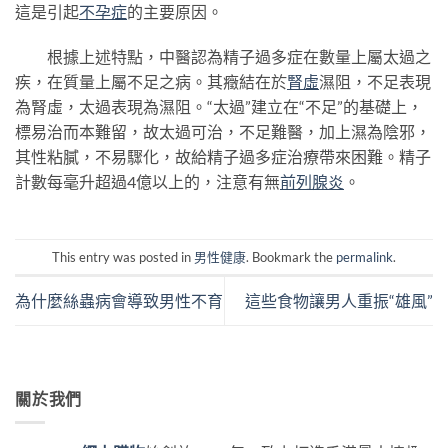
這是引起
不孕症
的主要原因。
根據上述特點，中醫認為精子過多症在數量上屬太過之
疾，在質量上屬不足之病。其癥結在於
腎虛
濕阻，不足表現
為腎虛，太過表現為濕阻。“太過”建立在“不足”的基礎上，
標易治而本難留，故太過可治，不足難醫，加上濕為陰邪，
其性粘膩，不易驟化，故給精子過多症治療帶來困難。精子
計數每毫升超過4億以上的，注意有無
前列腺炎
。
This entry was posted in
男性健康
. Bookmark the
permalink
.
為什麼絲蟲病會導致男性不育
這些食物讓男人重振“雄風”
關於我們