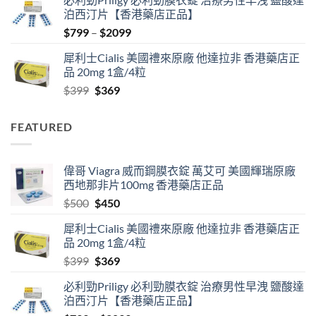
was:
is:
泊西汀片【香港藥店正品】
$500.
$450.
Price
$
799
–
$
2099
range:
犀利士Cialis 美國禮來原廠 他達拉非 香港藥店正
$799
品 20mg 1盒/4粒
through
Original
Current
$
399
$
369
$2099
price
price
was:
is:
FEATURED
$399.
$369.
偉哥 Viagra 威而鋼膜衣錠 萬艾可 美國輝瑞原廠
西地那非片100mg 香港藥店正品
Original
Current
$
500
$
450
price
price
犀利士Cialis 美國禮來原廠 他達拉非 香港藥店正
was:
is:
品 20mg 1盒/4粒
$500.
$450.
Original
Current
$
399
$
369
price
price
必利勁Priligy 必利勁膜衣錠 治療男性早洩 鹽酸達
was:
is:
泊西汀片【香港藥店正品】
$399.
$369.