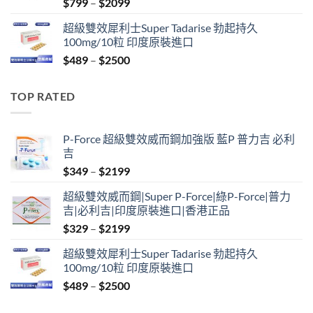
Price
$
799
–
$
2099
range:
超級雙效犀利士Super Tadarise 勃起持久
$799
100mg/10粒 印度原裝進口
through
Price
$
489
–
$
2500
$2099
range:
$489
TOP RATED
through
$2500
P-Force 超級雙效威而鋼加強版 藍P 普力吉 必利
吉
Price
$
349
–
$
2199
range:
超級雙效威而鋼|Super P-Force|綠P-Force|普力
$349
吉|必利吉|印度原裝進口|香港正品
through
Price
$
329
–
$
2199
$2199
range:
超級雙效犀利士Super Tadarise 勃起持久
$329
100mg/10粒 印度原裝進口
through
Price
$
489
–
$
2500
$2199
range: