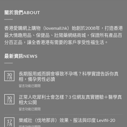
$489
through
關於我們ABOUT
$2500
香港愛購網上購物（lovemall.hk）始創於2008年，打造香港
最大情趣用品、保健品、壯陽藥網絡商城，保證所有產品百
分百正品，讓全香港港有需要的客戶享受性福生活。
最新資訊NEWS
長期服用威而鋼會導致不孕嗎？科學實證告訴你真
30
7 月
相，備孕男性必讀
在
留言功能已關閉
〈長
期
正常人吃犀利士會怎樣？3 位網友真實體驗＋醫學真
30
服
7 月
相大公開
用
在
留言功能已關閉
威
〈正
而
常
鋼
樂威壯（伐地那非）效果、服法與印度 Levifil-20
17
人
會
7 月
在
留言功能已關閉