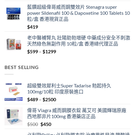
藍鑽超級偉哥威而鋼雙效片 Stenagra super
power Sildenafil 100 & Dapoxetine 100 Tablets 10
粒/盒 香港現貨正品
$
419
老中醫補腎丸 壯陽助勃增硬 中藥成分安全不刺激
天然綠色無副作用 10粒/盒 香港總代理正品
Price
$
599
–
$
1299
range:
$599
BEST SELLING
through
$1299
超級雙效犀利士Super Tadarise 勃起持久
100mg/10粒 印度原裝進口
Price
$
489
–
$
2500
range:
偉哥 Viagra 威而鋼膜衣錠 萬艾可 美國輝瑞原廠
$489
西地那非片100mg 香港藥店正品
through
Original
Current
$
500
$
450
$2500
price
price
必利勁Priligy 必利勁膜衣錠 治療男性早洩 鹽酸達