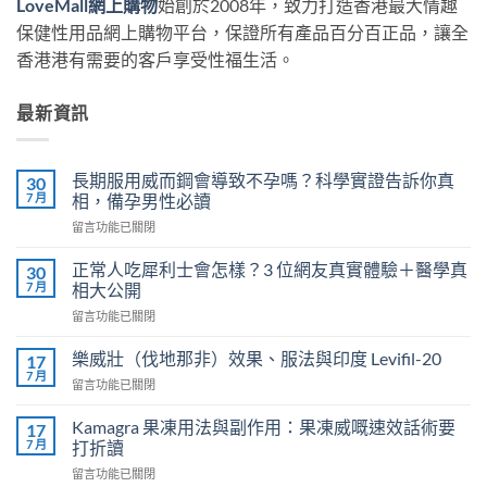
LoveMall網上購物
始創於2008年，致力打造香港最大情趣
保健性用品網上購物平台，保證所有產品百分百正品，讓全
香港港有需要的客戶享受性福生活。
最新資訊
長期服用威而鋼會導致不孕嗎？科學實證告訴你真
30
7 月
相，備孕男性必讀
在
留言功能已關閉
〈長
期
正常人吃犀利士會怎樣？3 位網友真實體驗＋醫學真
30
服
7 月
相大公開
用
在
留言功能已關閉
威
〈正
而
常
鋼
樂威壯（伐地那非）效果、服法與印度 Levifil-20
17
人
會
7 月
在
留言功能已關閉
吃
導
〈樂
犀
致
威
Kamagra 果凍用法與副作用：果凍威嘅速效話術要
利
17
不
壯
7 月
士
打折讀
孕
（伐
會
嗎？
在
留言功能已關閉
地
怎
科