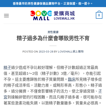
Skip
香港最早的男性健康保健品購物平台，正貨保證，假一罰十。
to
content
0
男性健康
精子過多為什麼會導致男性不育
POSTED ON
2023-03-28
BY
LOVEMALL網上購物
精子
過少造成不孕比較好理解，但精子計數超過正常最高
值，甚至超過1～2倍（精子計數》3億／毫升），亦能引起
不孕。這主要應歸咎於精子質量問題。
臨床
所見精子增多症
的精子成活率低，活動力差，或畸形率高，形態小。精子過
多，過分擁擠，不僅會影響精子的活力，使之穿過宮頸、
子
宮
到達輸卵管的行程困難，而且凡精子過多者，很可能存在
著某些激素功能失調，以致精子數量雖多，質量未必很高。