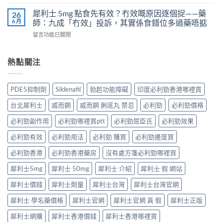
〈Kamagra
那
樣？
學
果
非）
犀利士 5mg 點食先有效？冇效嘅原因逐個捉——藥
26
3
實
凍
效
6 月
師：九成「冇效」投訴，其實係食錯位多過藥唔掂
位
證
用
果、
網
告
在
留言功能已關閉
法
服
友
訴
〈犀
與
法
真
你
利
副
與
實
真
士
熱點關注
作
印
體
相，
5mg
用：
度
驗
備
點
果
Levifil-
＋
孕
食
凍
20〉
PDE5抑制劑
Sildenafil
勃起功能障礙
印度必利勁香港哪裡買
醫
男
先
威
中
學
性
有
嘅
台北犀利士
威而鋼
威而鋼 脷底丸 禁忌
必利勁
必利勁價格
真
必
效？
速
相
讀〉
冇
效
必利勁副作用
必利勁哪裡買ptt
必利勁屈臣氏
必利勁效果
大
中
效
話
公
嘅
必利勁有效
必利勁用法
必利勁 購買
必利勁邊度買
術
開〉
原
要
中
因
必利勁香港
必利勁香港藥房
沒有處方箋必利勁哪裡買
打
逐
折
犀利士5mg
犀利士 50mg
犀利士 介紹
犀利士 假 網站
個
讀〉
捉
中
犀利士價錢
犀利士劑量
犀利士台灣
犀利士台灣官網
——
藥
犀利士 學名藥價格
犀利士官網
犀利士官網 真 假
犀利士正版
師：
九
犀利士網購
犀利士香港價錢
犀利士香港哪裡買
成