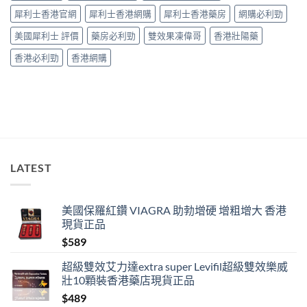
「冇
犀利士香港官網
犀利士香港網購
犀利士香港藥房
網購必利勁
效」
投
美國犀利士 評價
藥房必利勁
雙效果凍偉哥
香港壯陽藥
訴，
其
香港必利勁
香港網購
實
係
食
錯
位
多
過
藥
唔
LATEST
掂〉
中
美國保羅紅鑽 VIAGRA 助勃增硬 增粗增大 香港
現貨正品
$
589
超級雙效艾力達extra super Levifil超級雙效樂威
壯10顆裝香港藥店現貨正品
$
489