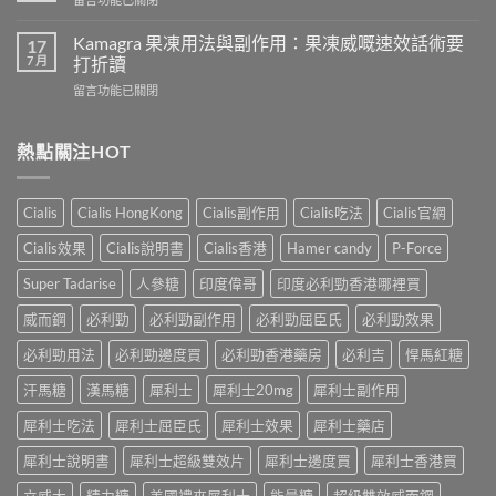
吃
導
〈樂
犀
致
威
Kamagra 果凍用法與副作用：果凍威嘅速效話術要
利
17
不
壯
7 月
士
打折讀
孕
（伐
會
嗎？
在
留言功能已關閉
地
怎
科
〈Kamagra
那
樣？
學
果
非）
3
實
凍
熱點關注HOT
效
位
證
用
果、
網
告
法
服
友
訴
與
法
真
Cialis
Cialis HongKong
Cialis副作用
Cialis吃法
Cialis官網
你
副
與
實
真
作
印
Cialis效果
Cialis說明書
Cialis香港
Hamer candy
P-Force
體
相，
用：
度
驗
備
果
Levifil-
Super Tadarise
人參糖
印度偉哥
印度必利勁香港哪裡買
＋
孕
凍
20〉
醫
男
威
威而鋼
必利勁
必利勁副作用
必利勁屈臣氏
必利勁效果
中
學
性
嘅
真
必
速
必利勁用法
必利勁邊度買
必利勁香港藥房
必利吉
悍馬紅糖
相
讀〉
效
大
中
汗馬糖
漢馬糖
犀利士
犀利士20mg
犀利士副作用
話
公
術
開〉
犀利士吃法
犀利士屈臣氏
犀利士效果
犀利士藥店
要
中
打
犀利士說明書
犀利士超級雙效片
犀利士邊度買
犀利士香港買
折
讀〉