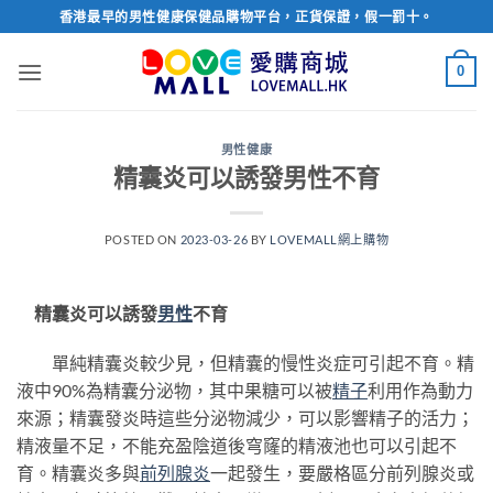
Skip
香港最早的男性健康保健品購物平台，正貨保證，假一罰十。
to
content
0
男性健康
精囊炎可以誘發男性不育
POSTED ON
2023-03-26
BY
LOVEMALL網上購物
精囊炎可以誘發
男性
不育
單純精囊炎較少見，但精囊的慢性炎症可引起不育。精
液中90%為精囊分泌物，其中果糖可以被
精子
利用作為動力
來源；精囊發炎時這些分泌物減少，可以影響精子的活力；
精液量不足，不能充盈陰道後穹窿的精液池也可以引起不
育。精囊炎多與
前列腺炎
一起發生，要嚴格區分前列腺炎或