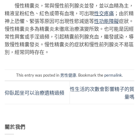
慢性精囊炎，常與慢性前列腺炎並發，並以血精為主，
精液呈粉紅色、紅色或帶有血塊，可出現
性交疼痛
；由於精
神上恐懼、緊張等原因可出現性慾減退等
性功能障礙
症狀。
慢性精囊炎多為精囊炎未徹底治療演變所致。也可能是因經
常性興奮或手淫過頻，引起精囊前列腺充血，繼發感染，導
致慢性精囊發炎。慢性精囊炎的症狀和慢性前列腺炎不易區
別，經常同時存在。
This entry was posted in
男性健康
. Bookmark the
permalink
.
性生活的次數會影響精子的質
仰臥起坐可以治療遺精過頻
量嗎
關於我們