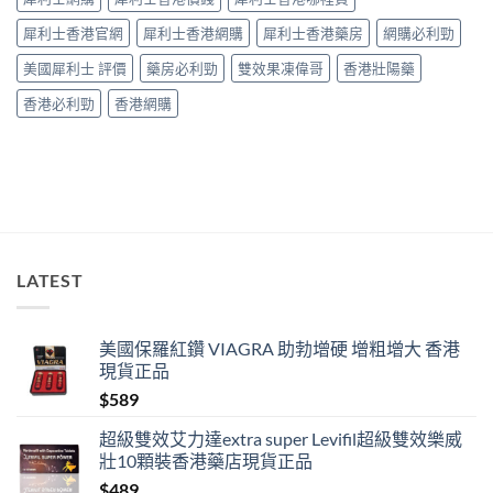
成
「冇
犀利士香港官網
犀利士香港網購
犀利士香港藥房
網購必利勁
效」
投
美國犀利士 評價
藥房必利勁
雙效果凍偉哥
香港壯陽藥
訴，
其
香港必利勁
香港網購
實
係
食
錯
位
多
過
藥
唔
LATEST
掂〉
中
美國保羅紅鑽 VIAGRA 助勃增硬 增粗增大 香港
現貨正品
$
589
超級雙效艾力達extra super Levifil超級雙效樂威
壯10顆裝香港藥店現貨正品
$
489