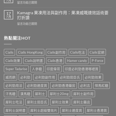
7 月
在
留言功能已關閉
吃
導
〈樂
犀
致
威
Kamagra 果凍用法與副作用：果凍威嘅速效話術要
利
17
不
壯
7 月
士
打折讀
孕
（伐
會
嗎？
在
留言功能已關閉
地
怎
科
〈Kamagra
那
樣？
學
果
非）
3
實
凍
熱點關注HOT
效
位
證
用
果、
網
告
法
服
友
訴
與
法
真
Cialis
Cialis HongKong
Cialis副作用
Cialis吃法
Cialis官網
你
副
與
實
真
作
印
Cialis效果
Cialis說明書
Cialis香港
Hamer candy
P-Force
體
相，
用：
度
驗
備
果
Levifil-
Super Tadarise
人參糖
印度偉哥
印度必利勁香港哪裡買
＋
孕
凍
20〉
醫
男
威
威而鋼
必利勁
必利勁副作用
必利勁屈臣氏
必利勁效果
中
學
性
嘅
真
必
速
必利勁用法
必利勁邊度買
必利勁香港藥房
必利吉
悍馬紅糖
相
讀〉
效
大
中
汗馬糖
漢馬糖
犀利士
犀利士20mg
犀利士副作用
話
公
術
開〉
犀利士吃法
犀利士屈臣氏
犀利士效果
犀利士藥店
要
中
打
犀利士說明書
犀利士超級雙效片
犀利士邊度買
犀利士香港買
折
讀〉