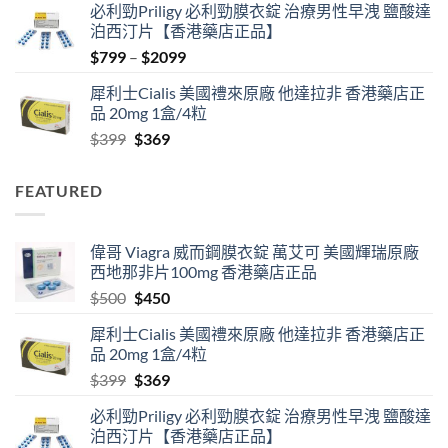
必利勁Priligy 必利勁膜衣錠 治療男性早洩 鹽酸達
was:
is:
泊西汀片【香港藥店正品】
$500.
$450.
Price
$
799
–
$
2099
range:
犀利士Cialis 美國禮來原廠 他達拉非 香港藥店正
$799
品 20mg 1盒/4粒
through
Original
Current
$
399
$
369
$2099
price
price
was:
is:
FEATURED
$399.
$369.
偉哥 Viagra 威而鋼膜衣錠 萬艾可 美國輝瑞原廠
西地那非片100mg 香港藥店正品
Original
Current
$
500
$
450
price
price
犀利士Cialis 美國禮來原廠 他達拉非 香港藥店正
was:
is:
品 20mg 1盒/4粒
$500.
$450.
Original
Current
$
399
$
369
price
price
必利勁Priligy 必利勁膜衣錠 治療男性早洩 鹽酸達
was:
is:
泊西汀片【香港藥店正品】
$399.
$369.