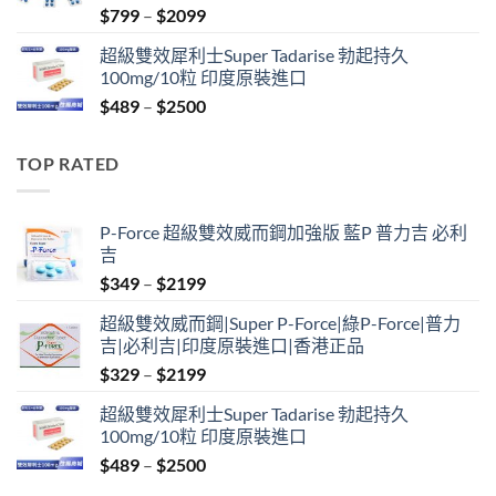
Price
$
799
–
$
2099
range:
超級雙效犀利士Super Tadarise 勃起持久
$799
100mg/10粒 印度原裝進口
through
Price
$
489
–
$
2500
$2099
range:
$489
TOP RATED
through
$2500
P-Force 超級雙效威而鋼加強版 藍P 普力吉 必利
吉
Price
$
349
–
$
2199
range:
超級雙效威而鋼|Super P-Force|綠P-Force|普力
$349
吉|必利吉|印度原裝進口|香港正品
through
Price
$
329
–
$
2199
$2199
range:
超級雙效犀利士Super Tadarise 勃起持久
$329
100mg/10粒 印度原裝進口
through
Price
$
489
–
$
2500
$2199
range: