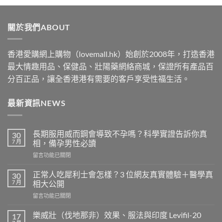
$489
through
關於我們ABOUT
$2500
香港愛購網上購物（lovemall.hk）始創於2008年，打造香港
最大情趣用品、保健品、壯陽藥網絡商城，保證所有產品百
分百正品，讓全香港港有需要的客戶享受性福生活。
最新資訊NEWS
長期服用威而鋼會導致不孕嗎？科學實證告訴你真
30
7 月
相，備孕男性必讀
在
留言功能已關閉
〈長
期
正常人吃犀利士會怎樣？3 位網友真實體驗＋醫學真
30
服
7 月
相大公開
用
在
留言功能已關閉
威
〈正
而
常
鋼
樂威壯（伐地那非）效果、服法與印度 Levifil-20
17
人
會