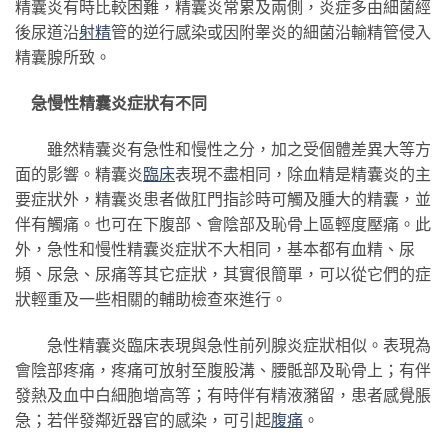
精囊炎有時比較困難，精囊炎常累及兩側，炎症多由細菌經
後尿道沿
射精
管的逆行感染或因附睾炎的細菌沿輸精管侵入
精囊腺所致。
急慢性精囊炎症狀有不同
雖然精囊炎有急性和慢性之分，加之受個體差異大等方
面的影響。精囊炎
臨床
表現不盡相同，除血精是精囊炎的主
要症狀外，精囊炎患者做肛門指診時可觸及腫大的精囊，並
伴有觸痛。也可在下腹部、會陰部及恥骨上區輕度壓痛。此
外，急性和慢性精囊炎症狀不大相同，基本都有血精、尿
頻、尿急、尿痛等其它症狀，其實很簡單，可以從它們的症
狀輕重及一些相關的輔助檢查來進行。
急性精囊炎臨床表現與急性前列腺炎症狀相似。表現為
會陰部疼痛，疼痛可放射至腹股溝、腰骶部及恥骨上；有伴
發熱及血中白細胞增高等；有時伴有精液瀦留，患者感覺脹
急；若伴發鄰近器官的感染，可引起
腹痛
。