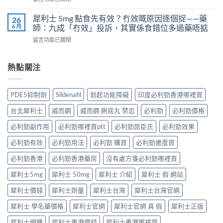
怎
科
〈Kamagra
那
樣？
學
果
非）
犀利士 5mg 點食先有效？冇效嘅原因逐個捉——藥
26
3
實
凍
效
6 月
師：九成「冇效」投訴，其實係食錯位多過藥唔掂
位
證
用
果、
網
告
在
留言功能已關閉
法
服
友
訴
〈犀
與
法
真
你
利
副
與
實
真
士
熱點關注
作
印
體
相，
5mg
用：
度
驗
備
點
果
Levifil-
＋
孕
食
凍
20〉
PDE5抑制劑
Sildenafil
勃起功能障礙
印度必利勁香港哪裡買
醫
男
先
威
中
學
性
有
嘅
台北犀利士
威而鋼
威而鋼 脷底丸 禁忌
必利勁
必利勁價格
真
必
效？
速
相
讀〉
冇
效
必利勁副作用
必利勁哪裡買ptt
必利勁屈臣氏
必利勁效果
大
中
效
話
公
嘅
必利勁有效
必利勁用法
必利勁 購買
必利勁邊度買
術
開〉
原
要
中
因
必利勁香港
必利勁香港藥房
沒有處方箋必利勁哪裡買
打
逐
折
犀利士5mg
犀利士 50mg
犀利士 介紹
犀利士 假 網站
個
讀〉
捉
中
犀利士價錢
犀利士劑量
犀利士台灣
犀利士台灣官網
——
藥
犀利士 學名藥價格
犀利士官網
犀利士官網 真 假
犀利士正版
師：
九
犀利士網購
犀利士香港價錢
犀利士香港哪裡買