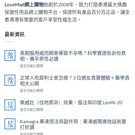
LoveMall網上購物
始創於2008年，致力打造香港最大情趣
保健性用品網上購物平台，保證所有產品百分百正品，讓全
香港港有需要的客戶享受性福生活。
最新資訊
長期服用威而鋼會導致不孕嗎？科學實證告訴你真
30
7 月
相，備孕男性必讀
在
留言功能已關閉
〈長
期
正常人吃犀利士會怎樣？3 位網友真實體驗＋醫學真
30
服
7 月
相大公開
用
在
留言功能已關閉
威
〈正
而
常
鋼
樂威壯（伐地那非）效果、服法與印度 Levifil-20
17
人
會
7 月
在
留言功能已關閉
吃
導
〈樂
犀
致
威
Kamagra 果凍用法與副作用：果凍威嘅速效話術要
利
17
不
壯
7 月
士
打折讀
孕
（伐
會
嗎？
在
留言功能已關閉
地