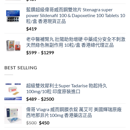
藍鑽超級偉哥威而鋼雙效片 Stenagra super
power Sildenafil 100 & Dapoxetine 100 Tablets 10
粒/盒 香港現貨正品
$
419
老中醫補腎丸 壯陽助勃增硬 中藥成分安全不刺激
天然綠色無副作用 10粒/盒 香港總代理正品
Price
$
599
–
$
1299
range:
$599
BEST SELLING
through
$1299
超級雙效犀利士Super Tadarise 勃起持久
100mg/10粒 印度原裝進口
Price
$
489
–
$
2500
range:
偉哥 Viagra 威而鋼膜衣錠 萬艾可 美國輝瑞原廠
$489
西地那非片100mg 香港藥店正品
through
Original
Current
$
500
$
450
$2500
price
price