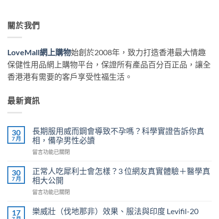
關於我們
LoveMall網上購物
始創於2008年，致力打造香港最大情趣
保健性用品網上購物平台，保證所有產品百分百正品，讓全
香港港有需要的客戶享受性福生活。
最新資訊
長期服用威而鋼會導致不孕嗎？科學實證告訴你真
30
7 月
相，備孕男性必讀
在
留言功能已關閉
〈長
期
正常人吃犀利士會怎樣？3 位網友真實體驗＋醫學真
30
服
7 月
相大公開
用
在
留言功能已關閉
威
〈正
而
常
鋼
樂威壯（伐地那非）效果、服法與印度 Levifil-20
17
人
會
7 月