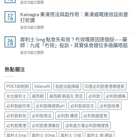
在
留言功能已關閉
吃
導
〈樂
犀
致
威
Kamagra 果凍用法與副作用：果凍威嘅速效話術要
利
17
不
壯
7 月
士
打折讀
孕
（伐
會
嗎？
在
留言功能已關閉
地
怎
科
〈Kamagra
那
樣？
學
果
非）
犀利士 5mg 點食先有效？冇效嘅原因逐個捉——藥
26
3
實
凍
效
6 月
師：九成「冇效」投訴，其實係食錯位多過藥唔掂
位
證
用
果、
網
告
在
留言功能已關閉
法
服
友
訴
〈犀
與
法
真
你
利
副
與
實
真
士
熱點關注
作
印
體
相，
5mg
用：
度
驗
備
點
果
Levifil-
＋
孕
食
凍
20〉
PDE5抑制劑
Sildenafil
勃起功能障礙
印度必利勁香港哪裡買
醫
男
先
威
中
學
性
有
嘅
台北犀利士
威而鋼
威而鋼 脷底丸 禁忌
必利勁
必利勁價格
真
必
效？
速
相
讀〉
冇
效
必利勁副作用
必利勁哪裡買ptt
必利勁屈臣氏
必利勁效果
大
中
效
話
公
嘅
必利勁有效
必利勁用法
必利勁 購買
必利勁邊度買
術
開〉
原
要
中
因
必利勁香港
必利勁香港藥房
沒有處方箋必利勁哪裡買
打
逐
折
犀利士5mg
犀利士 50mg
犀利士 介紹
犀利士 假 網站
個
讀〉