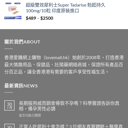
range:
超級雙效犀利士Super Tadarise 勃起持久
$329
100mg/10粒 印度原裝進口
through
Price
$
489
–
$
2500
$2199
range:
$489
through
關於我們ABOUT
$2500
香港愛購網上購物（lovemall.hk）始創於2008年，打造香港
最大情趣用品、保健品、壯陽藥網絡商城，保證所有產品百
分百正品，讓全香港港有需要的客戶享受性福生活。
最新資訊NEWS
長期服用威而鋼會導致不孕嗎？科學實證告訴你真
30
7 月
相，備孕男性必讀
在
留言功能已關閉
〈長
期
正常人吃犀利士會怎樣？3 位網友真實體驗＋醫學真
30