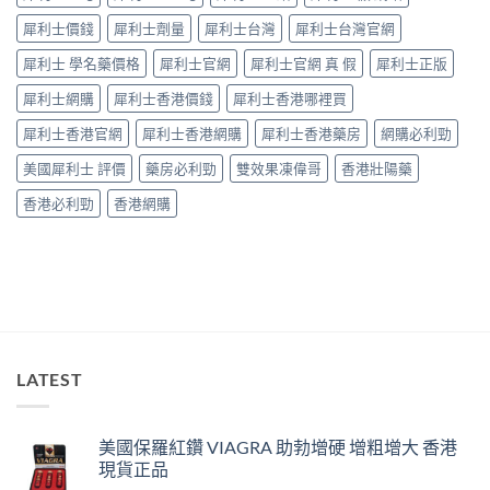
捉
中
犀利士價錢
犀利士劑量
犀利士台灣
犀利士台灣官網
——
藥
犀利士 學名藥價格
犀利士官網
犀利士官網 真 假
犀利士正版
師：
九
犀利士網購
犀利士香港價錢
犀利士香港哪裡買
成
「冇
犀利士香港官網
犀利士香港網購
犀利士香港藥房
網購必利勁
效」
投
美國犀利士 評價
藥房必利勁
雙效果凍偉哥
香港壯陽藥
訴，
其
香港必利勁
香港網購
實
係
食
錯
位
多
過
藥
唔
LATEST
掂〉
中
美國保羅紅鑽 VIAGRA 助勃增硬 增粗增大 香港
現貨正品