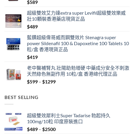
$
589
超級雙效艾力達extra super Levifil超級雙效樂威
壯10顆裝香港藥店現貨正品
$
489
藍鑽超級偉哥威而鋼雙效片 Stenagra super
power Sildenafil 100 & Dapoxetine 100 Tablets 10
粒/盒 香港現貨正品
$
419
老中醫補腎丸 壯陽助勃增硬 中藥成分安全不刺激
天然綠色無副作用 10粒/盒 香港總代理正品
Price
$
599
–
$
1299
range:
$599
BEST SELLING
through
$1299
超級雙效犀利士Super Tadarise 勃起持久
100mg/10粒 印度原裝進口
Price
$
489
–
$
2500