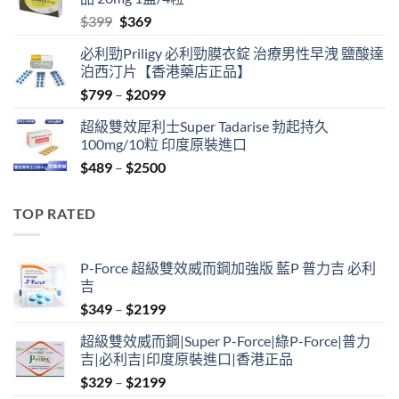
$500.
$450.
Original
Current
$
399
$
369
price
price
必利勁Priligy 必利勁膜衣錠 治療男性早洩 鹽酸達
was:
is:
泊西汀片【香港藥店正品】
$399.
$369.
Price
$
799
–
$
2099
range:
超級雙效犀利士Super Tadarise 勃起持久
$799
100mg/10粒 印度原裝進口
through
Price
$
489
–
$
2500
$2099
range:
$489
TOP RATED
through
$2500
P-Force 超級雙效威而鋼加強版 藍P 普力吉 必利
吉
Price
$
349
–
$
2199
range:
超級雙效威而鋼|Super P-Force|綠P-Force|普力
$349
吉|必利吉|印度原裝進口|香港正品
through
Price
$
329
–
$
2199
$2199