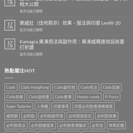
服
7 月
相大公開
用
在
留言功能已關閉
威
〈正
而
常
鋼
樂威壯（伐地那非）效果、服法與印度 Levifil-20
17
人
會
7 月
在
留言功能已關閉
吃
導
〈樂
犀
致
威
Kamagra 果凍用法與副作用：果凍威嘅速效話術要
利
17
不
壯
7 月
士
打折讀
孕
（伐
會
嗎？
在
留言功能已關閉
地
怎
科
〈Kamagra
那
樣？
學
果
非）
3
實
凍
熱點關注HOT
效
位
證
用
果、
網
告
法
服
友
訴
與
法
真
Cialis
Cialis HongKong
Cialis副作用
Cialis吃法
Cialis官網
你
副
與
實
真
作
印
Cialis效果
Cialis說明書
Cialis香港
Hamer candy
P-Force
體
相，
用：
度
驗
備
果
Levifil-
Super Tadarise
人參糖
印度偉哥
印度必利勁香港哪裡買
＋
孕
凍
20〉
醫
男
威
威而鋼
必利勁
必利勁副作用
必利勁屈臣氏
必利勁效果
中
學
性
嘅
真
必
速
必利勁用法
必利勁邊度買
必利勁香港藥房
必利吉
悍馬紅糖
相
讀〉
效
大
中