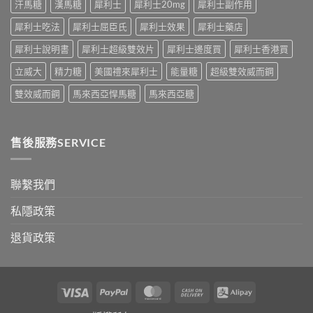
汗馬糖
漢馬糖
犀利士
犀利士20mg
犀利士副作用
話
公
術
開〉
犀利士吃法
犀利士屈臣氏
犀利士效果
犀利士藥店
要
中
打
犀利士說明書
犀利士超級雙效片
犀利士邊度買
犀利士香港買
折
讀〉
立威大
精力糖
美國禮來犀利士
能量糖
超級雙效威而鋼
中
雙效威而鋼
馬來西亞悍馬糖
馬來西亞糖
售後服務SERVICE
聯繫我們
私隱政策
退貨政策
Visa
PayPal
MasterCard
Cash
Alipay
On