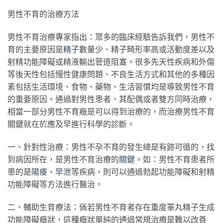
男性不育的治療方法
男性不育治療專家指出：眾多的臨床經驗告訴我們，男性不
育的主要原因是
精子
數量少、精子畸形率高或活動度差以及
射精功能障礙或精液輸出管道阻塞。很多先天性疾病和外傷
等後天性包括慢性健康問題、不良生活方式和其他的多種因
素包括生活環境、食物、藥物、生活習慣均是導致男性不育
的重要原因。通過對男性患者、其配偶或者雙方同時治療，
相當一部分男性不育癥是可以得到治療的，而治療男性不育
關鍵就在於應及早進行科學的診斷。
一、針對性治療：男性不孕不育的發生總是有跡可循的，找
到病因所在，是男性不育治療的
關鍵
。如：男性不育患者所
患的是
陽痿
、
早泄
等疾病，則可以通過勃起功能障礙和射精
功能障礙等方法進行醫治。
二、輔助生育療法：倘若男性不育者存在重度睪丸精子生成
功能障礙癥狀，這種癥狀單純的通過常規治療是難以改善