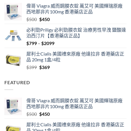
range:
偉哥 Viagra 威而鋼膜衣錠 萬艾可 美國輝瑞原廠
$489
西地那非片100mg 香港藥店正品
through
Original
Current
$
500
$
450
$2500
price
price
必利勁Priligy 必利勁膜衣錠 治療男性早洩 鹽酸達
was:
is:
泊西汀片【香港藥店正品】
$500.
$450.
Price
$
799
–
$
2099
range:
犀利士Cialis 美國禮來原廠 他達拉非 香港藥店正
$799
品 20mg 1盒/4粒
through
Original
Current
$
399
$
369
$2099
price
price
was:
is:
FEATURED
$399.
$369.
偉哥 Viagra 威而鋼膜衣錠 萬艾可 美國輝瑞原廠
西地那非片100mg 香港藥店正品
Original
Current
$
500
$
450
price
price
犀利士Cialis 美國禮來原廠 他達拉非 香港藥店正
was:
is:
品 20mg 1盒/4粒