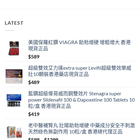
多
過
藥
唔
LATEST
掂〉
中
美國保羅紅鑽 VIAGRA 助勃增硬 增粗增大 香港
現貨正品
$
589
超級雙效艾力達extra super Levifil超級雙效樂威
壯10顆裝香港藥店現貨正品
$
489
藍鑽超級偉哥威而鋼雙效片 Stenagra super
power Sildenafil 100 & Dapoxetine 100 Tablets 10
粒/盒 香港現貨正品
$
419
老中醫補腎丸 壯陽助勃增硬 中藥成分安全不刺激
天然綠色無副作用 10粒/盒 香港總代理正品
Price
$
599
–
$
1299