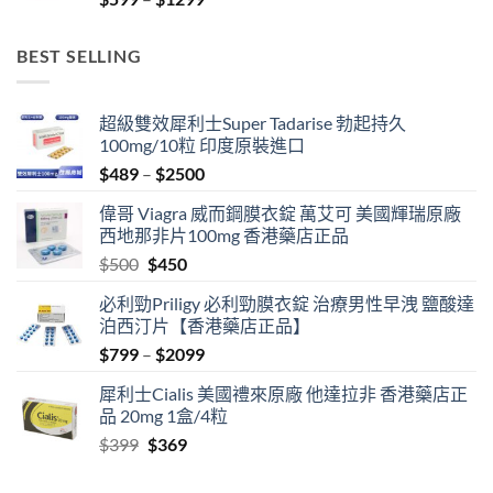
range:
$599
BEST SELLING
through
$1299
超級雙效犀利士Super Tadarise 勃起持久
100mg/10粒 印度原裝進口
Price
$
489
–
$
2500
range:
偉哥 Viagra 威而鋼膜衣錠 萬艾可 美國輝瑞原廠
$489
西地那非片100mg 香港藥店正品
through
Original
Current
$
500
$
450
$2500
price
price
必利勁Priligy 必利勁膜衣錠 治療男性早洩 鹽酸達
was:
is:
泊西汀片【香港藥店正品】
$500.
$450.
Price
$
799
–
$
2099
range:
犀利士Cialis 美國禮來原廠 他達拉非 香港藥店正
$799
品 20mg 1盒/4粒
through
Original
Current
$
399
$
369
$2099
price
price
was:
is: