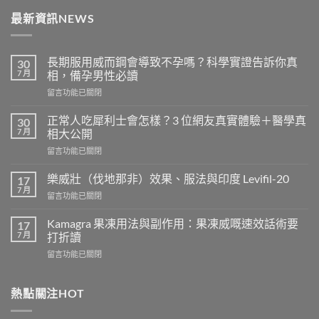
最新資訊NEWS
長期服用威而鋼會導致不孕嗎？科學實證告訴你真
30
7 月
相，備孕男性必讀
在
留言功能已關閉
〈長
期
正常人吃犀利士會怎樣？3 位網友真實體驗＋醫學真
30
服
7 月
相大公開
用
在
留言功能已關閉
威
〈正
而
常
鋼
樂威壯（伐地那非）效果、服法與印度 Levifil-20
17
人
會
7 月
在
留言功能已關閉
吃
導
〈樂
犀
致
威
Kamagra 果凍用法與副作用：果凍威嘅速效話術要
利
17
不
壯
7 月
士
打折讀
孕
（伐
會
嗎？
在
留言功能已關閉
地
怎
科
〈Kamagra
那
樣？
學
果
非）
3
實
凍
熱點關注HOT
效
位
證
用
果、
網
告
法
服