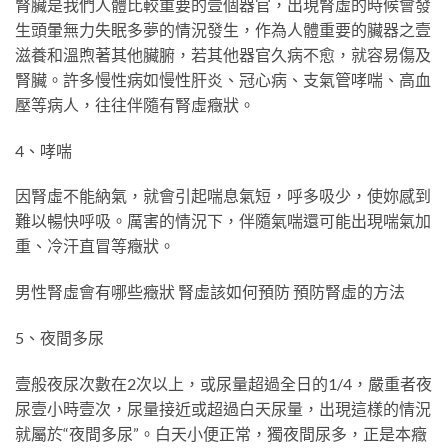
腎臟是我們人體比較重要的壹個器官，出現腎虛的時候會發
生頭暈無力失眠多夢的情況發生，作為人體重要的臟器之壹
滋養和溫煦著其他臟腑，若其他器官久病不愈，就容易傷及
腎臟。許多慢性病如慢性肝炎、冠心病、支氣管哮喘、高血
壓等病人，往往伴隨有腎虛癥狀。
4、哮喘
因腎虛不能納氣，就會引起喘息氣短，呼多吸少，使妳感到
難以暢快呼吸。厲害的情況下，伴隨氣喘還可能出現喘氣加
重、冷汗直冒等癥狀。
男性腎虛會有哪些癥狀 腎虛該如何預防 預防腎虛的方法
5、夜間多尿
壹般夜尿次數在2次以上，或尿量超過全日的1/4，嚴重者夜
尿壹小時壹次，尿量接近或超過白天尿量，出現這樣的情況
就屬於“夜間多尿”。白天小便正常，獨夜間尿多，正是本癥