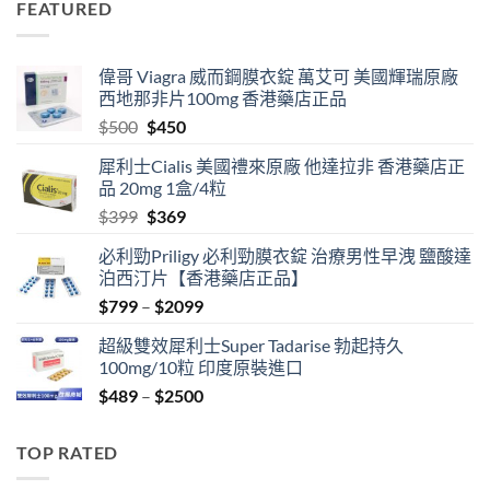
FEATURED
$399.
$369.
偉哥 Viagra 威而鋼膜衣錠 萬艾可 美國輝瑞原廠
西地那非片100mg 香港藥店正品
Original
Current
$
500
$
450
price
price
犀利士Cialis 美國禮來原廠 他達拉非 香港藥店正
was:
is:
品 20mg 1盒/4粒
$500.
$450.
Original
Current
$
399
$
369
price
price
必利勁Priligy 必利勁膜衣錠 治療男性早洩 鹽酸達
was:
is:
泊西汀片【香港藥店正品】
$399.
$369.
Price
$
799
–
$
2099
range:
超級雙效犀利士Super Tadarise 勃起持久
$799
100mg/10粒 印度原裝進口
through
Price
$
489
–
$
2500
$2099
range:
$489
TOP RATED
through
$2500