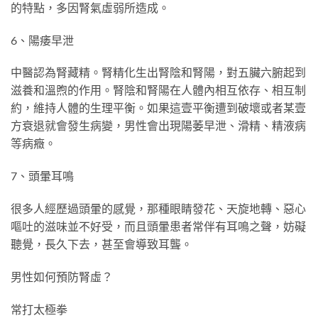
的特點，多因腎氣虛弱所造成。
6、陽痿早泄
中醫認為腎藏精。腎精化生出腎陰和腎陽，對五臟六腑起到
滋養和溫煦的作用。腎陰和腎陽在人體內相互依存、相互制
約，維持人體的生理平衡。如果這壹平衡遭到破壞或者某壹
方衰退就會發生病變，男性會出現陽萎早泄、滑精、精液病
等病癥。
7、頭暈耳鳴
很多人經歷過頭暈的感覺，那種眼睛發花、天旋地轉、惡心
嘔吐的滋味並不好受，而且頭暈患者常伴有耳鳴之聲，妨礙
聽覺，長久下去，甚至會導致耳聾。
男性如何預防腎虛？
常打太極拳