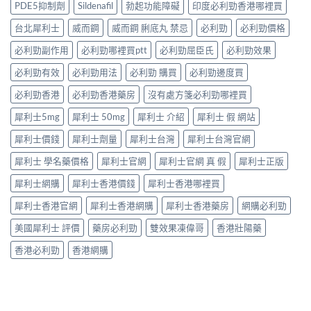
凍
20〉
PDE5抑制劑
Sildenafil
勃起功能障礙
印度必利勁香港哪裡買
醫
男
先
威
中
學
性
有
嘅
台北犀利士
威而鋼
威而鋼 脷底丸 禁忌
必利勁
必利勁價格
真
必
效？
速
相
讀〉
冇
效
必利勁副作用
必利勁哪裡買ptt
必利勁屈臣氏
必利勁效果
大
中
效
話
公
嘅
必利勁有效
必利勁用法
必利勁 購買
必利勁邊度買
術
開〉
原
要
中
因
必利勁香港
必利勁香港藥房
沒有處方箋必利勁哪裡買
打
逐
折
犀利士5mg
犀利士 50mg
犀利士 介紹
犀利士 假 網站
個
讀〉
捉
中
犀利士價錢
犀利士劑量
犀利士台灣
犀利士台灣官網
——
藥
犀利士 學名藥價格
犀利士官網
犀利士官網 真 假
犀利士正版
師：
九
犀利士網購
犀利士香港價錢
犀利士香港哪裡買
成
「冇
犀利士香港官網
犀利士香港網購
犀利士香港藥房
網購必利勁
效」
投
美國犀利士 評價
藥房必利勁
雙效果凍偉哥
香港壯陽藥
訴，
其
香港必利勁
香港網購
實
係
食
錯
位