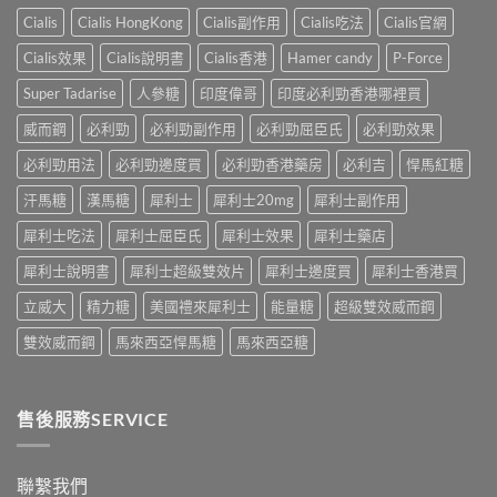
友
訴
與
法
真
Cialis
Cialis HongKong
Cialis副作用
Cialis吃法
Cialis官網
你
副
與
實
真
作
印
Cialis效果
Cialis說明書
Cialis香港
Hamer candy
P-Force
體
相，
用：
度
驗
備
果
Levifil-
Super Tadarise
人參糖
印度偉哥
印度必利勁香港哪裡買
＋
孕
凍
20〉
醫
男
威
威而鋼
必利勁
必利勁副作用
必利勁屈臣氏
必利勁效果
中
學
性
嘅
真
必
速
必利勁用法
必利勁邊度買
必利勁香港藥房
必利吉
悍馬紅糖
相
讀〉
效
大
中
汗馬糖
漢馬糖
犀利士
犀利士20mg
犀利士副作用
話
公
術
開〉
犀利士吃法
犀利士屈臣氏
犀利士效果
犀利士藥店
要
中
打
犀利士說明書
犀利士超級雙效片
犀利士邊度買
犀利士香港買
折
讀〉
立威大
精力糖
美國禮來犀利士
能量糖
超級雙效威而鋼
中
雙效威而鋼
馬來西亞悍馬糖
馬來西亞糖
售後服務SERVICE
聯繫我們