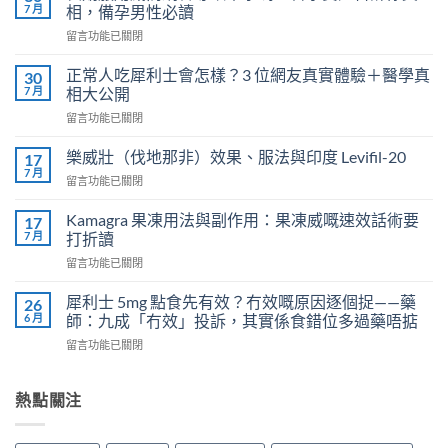
7 月
相，備孕男性必讀
在
留言功能已關閉
〈長
期
正常人吃犀利士會怎樣？3 位網友真實體驗＋醫學真
30
服
7 月
相大公開
用
在
留言功能已關閉
威
〈正
而
常
鋼
樂威壯（伐地那非）效果、服法與印度 Levifil-20
17
人
會
7 月
在
留言功能已關閉
吃
導
〈樂
犀
致
威
Kamagra 果凍用法與副作用：果凍威嘅速效話術要
利
17
不
壯
7 月
士
打折讀
孕
（伐
會
嗎？
在
留言功能已關閉
地
怎
科
〈Kamagra
那
樣？
學
果
非）
犀利士 5mg 點食先有效？冇效嘅原因逐個捉——藥
26
3
實
凍
效
6 月
師：九成「冇效」投訴，其實係食錯位多過藥唔掂
位
證
用
果、
網
告
在
留言功能已關閉
法
服
友
訴
〈犀
與
法
真
你
利
副
與
實
真
士
熱點關注
作
印
體
相，
5mg
用：
度
驗
備
點
果
Levifil-
＋
孕
食