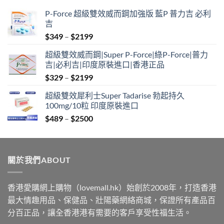
P-Force 超級雙效威而鋼加強版 藍P 普力吉 必利
吉
Price
$
349
–
$
2199
range:
超級雙效威而鋼|Super P-Force|綠P-Force|普力
$349
吉|必利吉|印度原裝進口|香港正品
through
Price
$
329
–
$
2199
$2199
range:
超級雙效犀利士Super Tadarise 勃起持久
$329
100mg/10粒 印度原裝進口
through
Price
$
489
–
$
2500
$2199
range:
$489
through
關於我們ABOUT
$2500
香港愛購網上購物（lovemall.hk）始創於2008年，打造香港
最大情趣用品、保健品、壯陽藥網絡商城，保證所有產品百
分百正品，讓全香港港有需要的客戶享受性福生活。