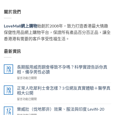
關於我們
LoveMall網上購物
始創於2008年，致力打造香港最大情趣
保健性用品網上購物平台，保證所有產品百分百正品，讓全
香港港有需要的客戶享受性福生活。
最新資訊
長期服用威而鋼會導致不孕嗎？科學實證告訴你真
30
7 月
相，備孕男性必讀
在
留言功能已關閉
〈長
期
正常人吃犀利士會怎樣？3 位網友真實體驗＋醫學真
30
服
7 月
相大公開
用
在
留言功能已關閉
威
〈正
而
常
鋼
樂威壯（伐地那非）效果、服法與印度 Levifil-20
17
人
會
7 月
在