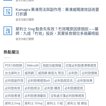
留言功能已關閉
吃
導
〈樂
犀
致
威
Kamagra 果凍用法與副作用：果凍威嘅速效話術要
利
17
不
壯
7 月
士
打折讀
孕
（伐
會
嗎？
在
留言功能已關閉
地
怎
科
〈Kamagra
那
樣？
學
果
非）
犀利士 5mg 點食先有效？冇效嘅原因逐個捉——藥
26
3
實
凍
效
6 月
師：九成「冇效」投訴，其實係食錯位多過藥唔掂
位
證
用
果、
網
告
在
留言功能已關閉
法
服
友
訴
〈犀
與
法
真
你
利
副
與
實
真
士
熱點關注
作
印
體
相，
5mg
用：
度
驗
備
點
果
Levifil-
＋
孕
食
凍
20〉
PDE5抑制劑
Sildenafil
勃起功能障礙
印度必利勁香港哪裡買
醫
男
先
威
中
學
性
有
嘅
台北犀利士
威而鋼
威而鋼 脷底丸 禁忌
必利勁
必利勁價格
真
必
效？
速
相
讀〉
冇
效
必利勁副作用
必利勁哪裡買ptt
必利勁屈臣氏
必利勁效果
大
中
效
話
公
嘅
必利勁有效
必利勁用法
必利勁 購買
必利勁邊度買
術
開〉
原
要
中
因
必利勁香港
必利勁香港藥房
沒有處方箋必利勁哪裡買
打
逐
折
犀利士5mg
犀利士 50mg
犀利士 介紹
犀利士 假 網站
個
讀〉