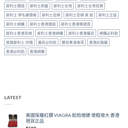
捉
中
犀利士價錢
犀利士劑量
犀利士台灣
犀利士台灣官網
——
藥
犀利士 學名藥價格
犀利士官網
犀利士官網 真 假
犀利士正版
師：
九
犀利士網購
犀利士香港價錢
犀利士香港哪裡買
成
「冇
犀利士香港官網
犀利士香港網購
犀利士香港藥房
網購必利勁
效」
投
美國犀利士 評價
藥房必利勁
雙效果凍偉哥
香港壯陽藥
訴，
其
香港必利勁
香港網購
實
係
食
錯
位
多
過
藥
唔
LATEST
掂〉
中
美國保羅紅鑽 VIAGRA 助勃增硬 增粗增大 香港
現貨正品