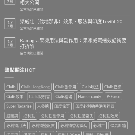
7 月
相大公開
用
在
留言功能已關閉
威
〈正
而
常
鋼
樂威壯（伐地那非）效果、服法與印度 Levifil-20
17
人
會
7 月
在
留言功能已關閉
吃
導
〈樂
犀
致
威
Kamagra 果凍用法與副作用：果凍威嘅速效話術要
利
17
不
壯
7 月
士
打折讀
孕
（伐
會
嗎？
在
留言功能已關閉
地
怎
科
〈Kamagra
那
樣？
學
果
非）
3
實
凍
熱點關注HOT
效
位
證
用
果、
網
告
法
服
友
訴
與
法
真
Cialis
Cialis HongKong
Cialis副作用
Cialis吃法
Cialis官網
你
副
與
實
真
作
印
Cialis效果
Cialis說明書
Cialis香港
Hamer candy
P-Force
體
相，
用：
度
驗
備
果
Levifil-
Super Tadarise
人參糖
印度偉哥
印度必利勁香港哪裡買
＋
孕
凍
20〉
醫
男
威
威而鋼
必利勁
必利勁副作用
必利勁屈臣氏
必利勁效果
中
學
性
嘅
真
必
速
必利勁用法
必利勁邊度買
必利勁香港藥房
必利吉
悍馬紅糖
相
讀〉
效
大
中
汗馬糖
漢馬糖
犀利士
犀利士20mg
犀利士副作用
話