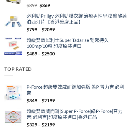
Original
Current
$
399
$
369
price
price
必利勁Priligy 必利勁膜衣錠 治療男性早洩 鹽酸達
was:
is:
泊西汀片【香港藥店正品】
$399.
$369.
Price
$
799
–
$
2099
range:
超級雙效犀利士Super Tadarise 勃起持久
$799
100mg/10粒 印度原裝進口
through
Price
$
489
–
$
2500
$2099
range:
$489
TOP RATED
through
$2500
P-Force 超級雙效威而鋼加強版 藍P 普力吉 必利
吉
Price
$
349
–
$
2199
range:
超級雙效威而鋼|Super P-Force|綠P-Force|普力
$349
吉|必利吉|印度原裝進口|香港正品
through
Price
$
329
–
$
2199
$2199
range: