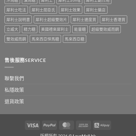
公
術
開〉
犀利士吃法
犀利士屈臣氏
犀利士效果
犀利士藥店
要
中
打
犀利士說明書
犀利士超級雙效片
犀利士邊度買
犀利士香港買
折
讀〉
立威大
精力糖
美國禮來犀利士
能量糖
超級雙效威而鋼
中
雙效威而鋼
馬來西亞悍馬糖
馬來西亞糖
售後服務SERVICE
聯繫我們
私隱政策
退貨政策
Visa
PayPal
MasterCard
Cash
Alipay
On
版權所有 2026 ©
LoveMall.hk