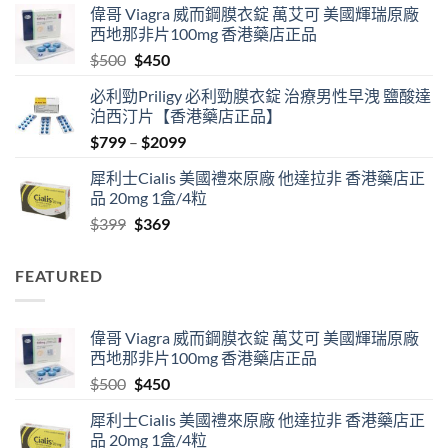
偉哥 Viagra 威而鋼膜衣錠 萬艾可 美國輝瑞原廠
$489
西地那非片100mg 香港藥店正品
through
Original
Current
$
500
$
450
$2500
price
price
必利勁Priligy 必利勁膜衣錠 治療男性早洩 鹽酸達
was:
is:
泊西汀片【香港藥店正品】
$500.
$450.
Price
$
799
–
$
2099
range:
犀利士Cialis 美國禮來原廠 他達拉非 香港藥店正
$799
品 20mg 1盒/4粒
through
Original
Current
$
399
$
369
$2099
price
price
was:
is:
FEATURED
$399.
$369.
偉哥 Viagra 威而鋼膜衣錠 萬艾可 美國輝瑞原廠
西地那非片100mg 香港藥店正品
Original
Current
$
500
$
450
price
price
犀利士Cialis 美國禮來原廠 他達拉非 香港藥店正
was:
is:
品 20mg 1盒/4粒
$500.
$450.