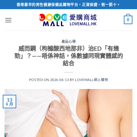
Skip
香港最早的男性健康保健品購物平台，正貨保證，假一罰十。
to
content
0
產品心得
威而鋼（枸櫞酸西地那非）治ED「有幾
勁」？——唔係神話，係數據同現實體感的
結合
POSTED ON
2026-06-13
BY
LOVEMALL網上購物
13
6 月