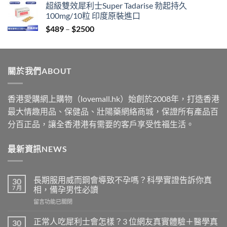
超級雙效犀利士Super Tadarise 勃起持久
$329
100mg/10粒 印度原裝進口
through
Price
$
489
–
$
2500
$2199
range:
$489
through
關於我們ABOUT
$2500
香港愛購網上購物（lovemall.hk）始創於2008年，打造香港
最大情趣用品、保健品、壯陽藥網絡商城，保證所有產品百
分百正品，讓全香港港有需要的客戶享受性福生活。
最新資訊NEWS
長期服用威而鋼會導致不孕嗎？科學實證告訴你真
30
7 月
相，備孕男性必讀
在
留言功能已關閉
〈長
期
正常人吃犀利士會怎樣？3 位網友真實體驗＋醫學真
30
服