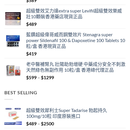
$
589
超級雙效艾力達extra super Levifil超級雙效樂威
壯10顆裝香港藥店現貨正品
$
489
藍鑽超級偉哥威而鋼雙效片 Stenagra super
power Sildenafil 100 & Dapoxetine 100 Tablets 10
粒/盒 香港現貨正品
$
419
老中醫補腎丸 壯陽助勃增硬 中藥成分安全不刺激
天然綠色無副作用 10粒/盒 香港總代理正品
Price
$
599
–
$
1299
range:
$599
BEST SELLING
through
$1299
超級雙效犀利士Super Tadarise 勃起持久
100mg/10粒 印度原裝進口
Price
$
489
–
$
2500
range: