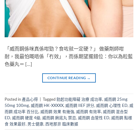
「威而鋼係咪真係咁勁？食咗就一定硬？」 做藥劑師咁
耐，我最怕嘅唔係「冇效」，而係期望擺錯位：你以為粒藍
色藥丸＝ […]
CONTINUE READING
→
Posted in
產品心得
|
Tagged
勃起功能障礙 治療 成功率
,
威而鋼 25mg
50mg 100mg
,
威而鋼 HK-XXXXX
,
威而鋼 IIEF 評分
,
威而鋼 心理性 ED
,
威
而鋼 成功率 百分比
,
威而鋼 效果 有幾強
,
威而鋼 有效率
,
威而鋼 混合型
ED
,
威而鋼 硬度 4級
,
威而鋼 脷底丸 禁忌
,
威而鋼 血管性 ED
,
威而鋼 點樣
食 效果最好
,
男士健康
,
西地那非 臨床數據