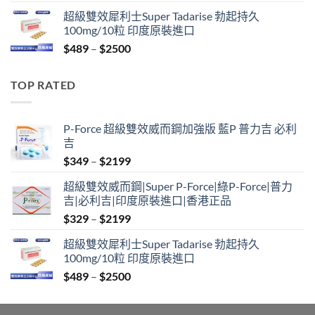
range:
超級雙效犀利士Super Tadarise 勃起持久
$799
100mg/10粒 印度原裝進口
through
Price
$
489
–
$
2500
$2099
range:
$489
TOP RATED
through
$2500
P-Force 超級雙效威而鋼加強版 藍P 普力吉 必利
吉
Price
$
349
–
$
2199
range:
超級雙效威而鋼|Super P-Force|綠P-Force|普力
$349
吉|必利吉|印度原裝進口|香港正品
through
Price
$
329
–
$
2199
$2199
range:
超級雙效犀利士Super Tadarise 勃起持久
$329
100mg/10粒 印度原裝進口
through
Price
$
489
–
$
2500
$2199
range:
$489