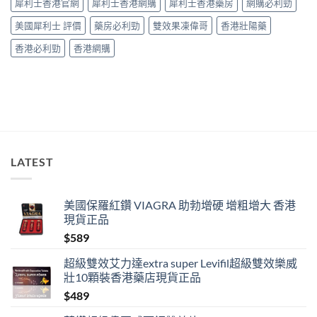
犀利士香港官網
犀利士香港網購
犀利士香港藥房
網購必利勁
效」
投
美國犀利士 評價
藥房必利勁
雙效果凍偉哥
香港壯陽藥
訴，
其
香港必利勁
香港網購
實
係
食
錯
位
多
過
藥
唔
LATEST
掂〉
中
美國保羅紅鑽 VIAGRA 助勃增硬 增粗增大 香港
現貨正品
$
589
超級雙效艾力達extra super Levifil超級雙效樂威
壯10顆裝香港藥店現貨正品
$
489