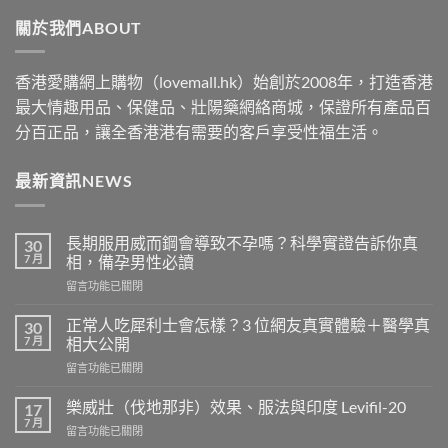
through
關於我們ABOUT
$2500
香港愛購網上購物（lovemall.hk）始創於2008年，打造香港
最大情趣用品、保健品、壯陽藥網絡商城，保證所有產品百
分百正品，讓全香港港有需要的客戶享受性福生活。
最新資訊NEWS
長期服用威而鋼會導致不孕嗎？科學實證告訴你真
30
7 月
相，備孕男性必讀
在
留言功能已關閉
〈長
期
正常人吃犀利士會怎樣？3 位網友真實體驗＋醫學真
30
服
7 月
相大公開
用
在
留言功能已關閉
威
〈正
而
常
鋼
樂威壯（伐地那非）效果、服法與印度 Levifil-20
17
人
會
7 月
在
留言功能已關閉
吃
導
〈樂