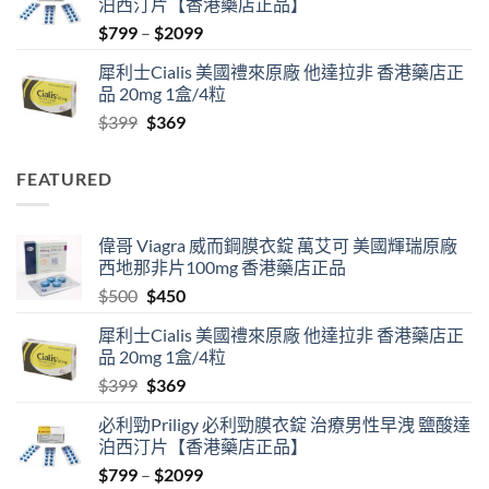
泊西汀片【香港藥店正品】
$500.
$450.
Price
$
799
–
$
2099
range:
犀利士Cialis 美國禮來原廠 他達拉非 香港藥店正
$799
品 20mg 1盒/4粒
through
Original
Current
$
399
$
369
$2099
price
price
was:
is:
FEATURED
$399.
$369.
偉哥 Viagra 威而鋼膜衣錠 萬艾可 美國輝瑞原廠
西地那非片100mg 香港藥店正品
Original
Current
$
500
$
450
price
price
犀利士Cialis 美國禮來原廠 他達拉非 香港藥店正
was:
is:
品 20mg 1盒/4粒
$500.
$450.
Original
Current
$
399
$
369
price
price
必利勁Priligy 必利勁膜衣錠 治療男性早洩 鹽酸達
was:
is:
泊西汀片【香港藥店正品】
$399.
$369.
Price
$
799
–
$
2099