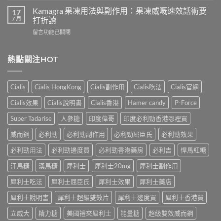
犀
致
威
Kamagra 果凍用法與副作用：果凍威嘅速效話術要
利
17
不
壯
7 月
士
打折讀
孕
（伐
會
嗎？
在
留言功能已關閉
地
怎
科
〈Kamagra
那
樣？
學
果
非）
3
實
凍
熱點關注HOT
效
位
證
用
果、
網
告
法
服
友
訴
與
法
真
Cialis
Cialis HongKong
Cialis副作用
Cialis吃法
Cialis官網
你
副
與
實
真
作
印
Cialis效果
Cialis說明書
Cialis香港
Hamer candy
P-Force
體
相，
用：
度
驗
備
果
Levifil-
Super Tadarise
人參糖
印度偉哥
印度必利勁香港哪裡買
＋
孕
凍
20〉
醫
男
威
威而鋼
必利勁
必利勁副作用
必利勁屈臣氏
必利勁效果
中
學
性
嘅
真
必
速
必利勁用法
必利勁邊度買
必利勁香港藥房
必利吉
悍馬紅糖
相
讀〉
效
大
中
汗馬糖
漢馬糖
犀利士
犀利士20mg
犀利士副作用
話
公
術
開〉
犀利士吃法
犀利士屈臣氏
犀利士效果
犀利士藥店
要
中
打
犀利士說明書
犀利士超級雙效片
犀利士邊度買
犀利士香港買
折
讀〉
立威大
精力糖
美國禮來犀利士
能量糖
超級雙效威而鋼
中