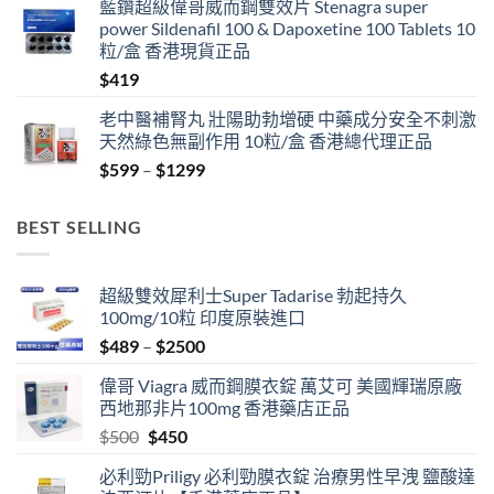
藍鑽超級偉哥威而鋼雙效片 Stenagra super
power Sildenafil 100 & Dapoxetine 100 Tablets 10
粒/盒 香港現貨正品
$
419
老中醫補腎丸 壯陽助勃增硬 中藥成分安全不刺激
天然綠色無副作用 10粒/盒 香港總代理正品
Price
$
599
–
$
1299
range:
$599
BEST SELLING
through
$1299
超級雙效犀利士Super Tadarise 勃起持久
100mg/10粒 印度原裝進口
Price
$
489
–
$
2500
range:
偉哥 Viagra 威而鋼膜衣錠 萬艾可 美國輝瑞原廠
$489
西地那非片100mg 香港藥店正品
through
Original
Current
$
500
$
450
$2500
price
price
必利勁Priligy 必利勁膜衣錠 治療男性早洩 鹽酸達
was:
is: