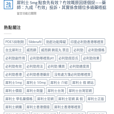
果
非）
犀利士 5mg 點食先有效？冇效嘅原因逐個捉——藥
26
3
實
凍
效
6 月
師：九成「冇效」投訴，其實係食錯位多過藥唔掂
位
證
用
果、
網
告
在
留言功能已關閉
法
服
友
訴
〈犀
與
法
真
你
利
副
與
實
真
士
熱點關注
作
印
體
相，
5mg
用：
度
驗
備
點
果
Levifil-
＋
孕
食
凍
20〉
PDE5抑制劑
Sildenafil
勃起功能障礙
印度必利勁香港哪裡買
醫
男
先
威
中
學
性
有
嘅
台北犀利士
威而鋼
威而鋼 脷底丸 禁忌
必利勁
必利勁價格
真
必
效？
速
相
讀〉
冇
效
必利勁副作用
必利勁哪裡買ptt
必利勁屈臣氏
必利勁效果
大
中
效
話
公
嘅
必利勁有效
必利勁用法
必利勁 購買
必利勁邊度買
術
開〉
原
要
中
因
必利勁香港
必利勁香港藥房
沒有處方箋必利勁哪裡買
打
逐
折
犀利士5mg
犀利士 50mg
犀利士 介紹
犀利士 假 網站
個
讀〉
捉
中
犀利士價錢
犀利士劑量
犀利士台灣
犀利士台灣官網
——
藥
犀利士 學名藥價格
犀利士官網
犀利士官網 真 假
犀利士正版
師：
九
犀利士網購
犀利士香港價錢
犀利士香港哪裡買
成
「冇