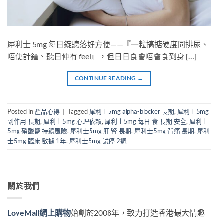
犀利士 5mg 每日錠聽落好方便——『一粒搞掂硬度同排尿、
唔使計鐘、聽日仲有 feel』，但日日食會唔會食到身 […]
CONTINUE READING
→
Posted in
產品心得
|
Tagged
犀利士5mg alpha-blocker 長期
,
犀利士5mg
副作用 長期
,
犀利士5mg 心理依賴
,
犀利士5mg 每日 食 長期 安全
,
犀利士
5mg 硝酸鹽 持續風險
,
犀利士5mg 肝 腎 長期
,
犀利士5mg 背痛 長期
,
犀利
士5mg 臨床 數據 1年
,
犀利士5mg 試停 2週
關於我們
LoveMall網上購物
始創於2008年，致力打造香港最大情趣