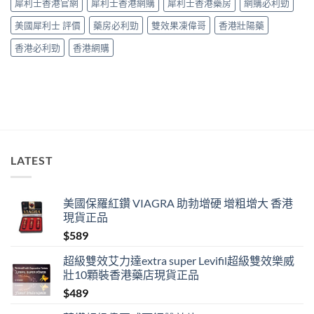
犀利士香港官網
犀利士香港網購
犀利士香港藥房
網購必利勁
效」
投
美國犀利士 評價
藥房必利勁
雙效果凍偉哥
香港壯陽藥
訴，
其
香港必利勁
香港網購
實
係
食
錯
位
多
過
藥
唔
LATEST
掂〉
中
美國保羅紅鑽 VIAGRA 助勃增硬 增粗增大 香港
現貨正品
$
589
超級雙效艾力達extra super Levifil超級雙效樂威
壯10顆裝香港藥店現貨正品
$
489