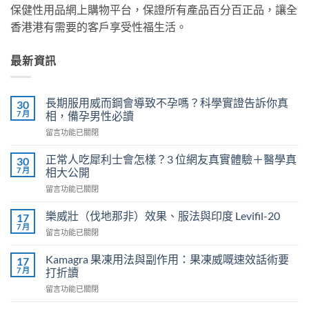
保健性用品網上購物平台，保證所有產品百分百正品，讓全
香港港有需要的客戶享受性福生活。
最新資訊
長期服用威而鋼會導致不孕嗎？科學實證告訴你真
30
7 月
相，備孕男性必讀
在
留言功能已關閉
〈長
期
正常人吃犀利士會怎樣？3 位網友真實體驗＋醫學真
30
服
7 月
相大公開
用
在
留言功能已關閉
威
〈正
而
常
鋼
樂威壯（伐地那非）效果、服法與印度 Levifil-20
17
人
會
7 月
在
留言功能已關閉
吃
導
〈樂
犀
致
威
Kamagra 果凍用法與副作用：果凍威嘅速效話術要
利
17
不
壯
7 月
士
打折讀
孕
（伐
會
嗎？
在
留言功能已關閉
地
怎
科
〈Kamagra
那
樣？
學