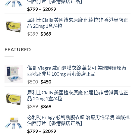
泊西汀片【香港藥店正品】
$500.
$450.
Price
$
799
–
$
2099
range:
犀利士Cialis 美國禮來原廠 他達拉非 香港藥店正
$799
品 20mg 1盒/4粒
through
Original
Current
$
399
$
369
$2099
price
price
was:
is:
FEATURED
$399.
$369.
偉哥 Viagra 威而鋼膜衣錠 萬艾可 美國輝瑞原廠
西地那非片100mg 香港藥店正品
Original
Current
$
500
$
450
price
price
犀利士Cialis 美國禮來原廠 他達拉非 香港藥店正
was:
is:
品 20mg 1盒/4粒
$500.
$450.
Original
Current
$
399
$
369
price
price
必利勁Priligy 必利勁膜衣錠 治療男性早洩 鹽酸達
was:
is:
泊西汀片【香港藥店正品】
$399.
$369.
Price
$
799
–
$
2099