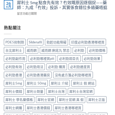
果
非）
犀利士 5mg 點食先有效？冇效嘅原因逐個捉——藥
26
3
實
凍
效
6 月
師：九成「冇效」投訴，其實係食錯位多過藥唔掂
位
證
用
果、
網
告
在
留言功能已關閉
法
服
友
訴
〈犀
與
法
真
你
利
副
與
實
真
士
熱點關注
作
印
體
相，
5mg
用：
度
驗
備
點
果
Levifil-
＋
孕
食
凍
20〉
PDE5抑制劑
Sildenafil
勃起功能障礙
印度必利勁香港哪裡買
醫
男
先
威
中
學
性
有
嘅
台北犀利士
威而鋼
威而鋼 脷底丸 禁忌
必利勁
必利勁價格
真
必
效？
速
相
讀〉
冇
效
必利勁副作用
必利勁哪裡買ptt
必利勁屈臣氏
必利勁效果
大
中
效
話
公
嘅
必利勁有效
必利勁用法
必利勁 購買
必利勁邊度買
術
開〉
原
要
中
因
必利勁香港
必利勁香港藥房
沒有處方箋必利勁哪裡買
打
逐
折
犀利士5mg
犀利士 50mg
犀利士 介紹
犀利士 假 網站
個
讀〉
捉
中
犀利士價錢
犀利士劑量
犀利士台灣
犀利士台灣官網
——
藥
犀利士 學名藥價格
犀利士官網
犀利士官網 真 假
犀利士正版
師：
九
犀利士網購
犀利士香港價錢
犀利士香港哪裡買
成
「冇