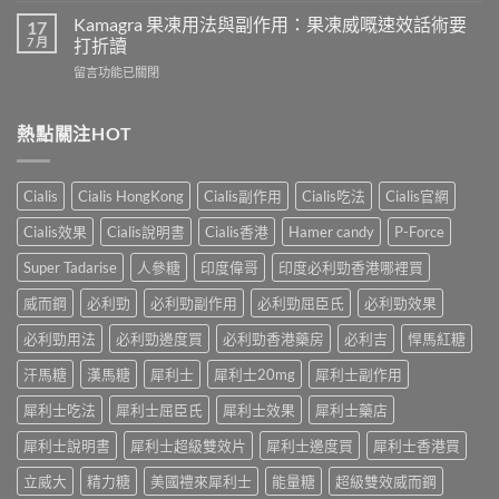
犀
致
威
Kamagra 果凍用法與副作用：果凍威嘅速效話術要
利
17
不
壯
7 月
士
打折讀
孕
（伐
會
嗎？
在
留言功能已關閉
地
怎
科
〈Kamagra
那
樣？
學
果
非）
3
實
凍
熱點關注HOT
效
位
證
用
果、
網
告
法
服
友
訴
與
法
真
Cialis
Cialis HongKong
Cialis副作用
Cialis吃法
Cialis官網
你
副
與
實
真
作
印
Cialis效果
Cialis說明書
Cialis香港
Hamer candy
P-Force
體
相，
用：
度
驗
備
果
Levifil-
Super Tadarise
人參糖
印度偉哥
印度必利勁香港哪裡買
＋
孕
凍
20〉
醫
男
威
威而鋼
必利勁
必利勁副作用
必利勁屈臣氏
必利勁效果
中
學
性
嘅
真
必
速
必利勁用法
必利勁邊度買
必利勁香港藥房
必利吉
悍馬紅糖
相
讀〉
效
大
中
汗馬糖
漢馬糖
犀利士
犀利士20mg
犀利士副作用
話
公
術
開〉
犀利士吃法
犀利士屈臣氏
犀利士效果
犀利士藥店
要
中
打
犀利士說明書
犀利士超級雙效片
犀利士邊度買
犀利士香港買
折
讀〉
立威大
精力糖
美國禮來犀利士
能量糖
超級雙效威而鋼
中