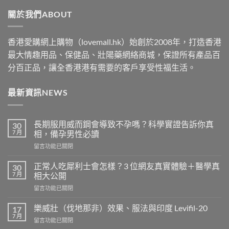
through
關於我們ABOUT
$2500
香港愛購網上購物（lovemall.hk）始創於2008年，打造香港
最大情趣用品、保健品、壯陽藥網絡商城，保證所有產品百
分百正品，讓全香港港有需要的客戶享受性福生活。
最新資訊NEWS
長期服用威而鋼會導致不孕嗎？科學實證告訴你真
30
7 月
相，備孕男性必讀
在
留言功能已關閉
〈長
期
正常人吃犀利士會怎樣？3 位網友真實體驗＋醫學真
30
服
7 月
相大公開
用
在
留言功能已關閉
威
〈正
而
常
鋼
樂威壯（伐地那非）效果、服法與印度 Levifil-20
17
人
會
7 月
在
留言功能已關閉
吃
導
〈樂