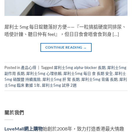
犀利士 5mg 每日錠聽落好方便——『一粒搞掂硬度同排尿、
唔使計鐘、聽日仲有 feel』，但日日食會唔會食到身 […]
CONTINUE READING
→
Posted in
產品心得
|
Tagged
犀利士5mg alpha-blocker 長期
,
犀利士5mg
副作用 長期
,
犀利士5mg 心理依賴
,
犀利士5mg 每日 食 長期 安全
,
犀利士
5mg 硝酸鹽 持續風險
,
犀利士5mg 肝 腎 長期
,
犀利士5mg 背痛 長期
,
犀利
士5mg 臨床 數據 1年
,
犀利士5mg 試停 2週
關於我們
LoveMall網上購物
始創於2008年，致力打造香港最大情趣