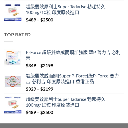
range:
超級雙效犀利士Super Tadarise 勃起持久
$799
100mg/10粒 印度原裝進口
through
Price
$
489
–
$
2500
$2099
range:
$489
TOP RATED
through
$2500
P-Force 超級雙效威而鋼加強版 藍P 普力吉 必利
吉
Price
$
349
–
$
2199
range:
超級雙效威而鋼|Super P-Force|綠P-Force|普力
$349
吉|必利吉|印度原裝進口|香港正品
through
Price
$
329
–
$
2199
$2199
range:
超級雙效犀利士Super Tadarise 勃起持久
$329
100mg/10粒 印度原裝進口
through
Price
$
489
–
$
2500
$2199
range:
$489