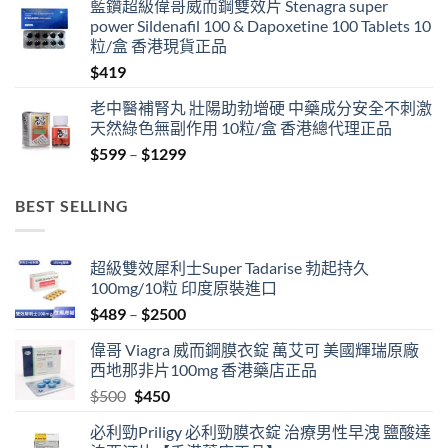
藍鑽超級偉哥威而鋼雙效片 Stenagra super
power Sildenafil 100 & Dapoxetine 100 Tablets 10
粒/盒 香港現貨正品
$
419
老中醫補腎丸 壯陽助勃增硬 中藥成分安全不刺激
天然綠色無副作用 10粒/盒 香港總代理正品
Price
$
599
–
$
1299
range:
$599
BEST SELLING
through
$1299
超級雙效犀利士Super Tadarise 勃起持久
100mg/10粒 印度原裝進口
Price
$
489
–
$
2500
range:
偉哥 Viagra 威而鋼膜衣錠 萬艾可 美國輝瑞原廠
$489
西地那非片100mg 香港藥店正品
through
Original
Current
$
500
$
450
$2500
price
price
必利勁Priligy 必利勁膜衣錠 治療男性早洩 鹽酸達
was:
is: