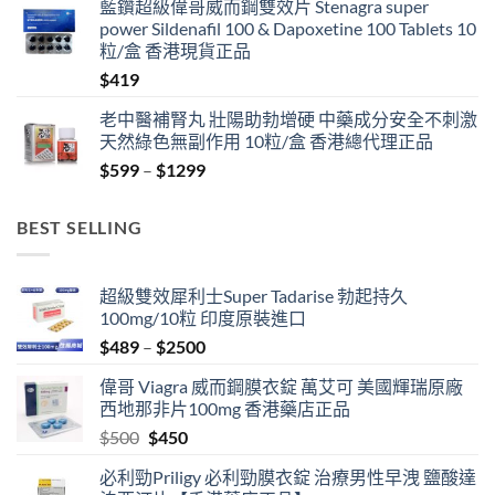
藍鑽超級偉哥威而鋼雙效片 Stenagra super
power Sildenafil 100 & Dapoxetine 100 Tablets 10
粒/盒 香港現貨正品
$
419
老中醫補腎丸 壯陽助勃增硬 中藥成分安全不刺激
天然綠色無副作用 10粒/盒 香港總代理正品
Price
$
599
–
$
1299
range:
$599
BEST SELLING
through
$1299
超級雙效犀利士Super Tadarise 勃起持久
100mg/10粒 印度原裝進口
Price
$
489
–
$
2500
range:
偉哥 Viagra 威而鋼膜衣錠 萬艾可 美國輝瑞原廠
$489
西地那非片100mg 香港藥店正品
through
Original
Current
$
500
$
450
$2500
price
price
必利勁Priligy 必利勁膜衣錠 治療男性早洩 鹽酸達
was:
is: