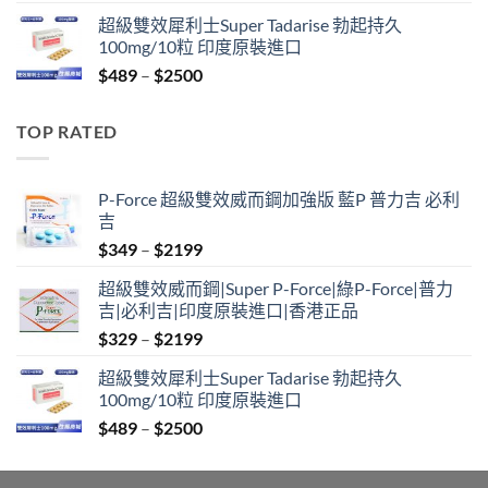
range:
超級雙效犀利士Super Tadarise 勃起持久
$799
100mg/10粒 印度原裝進口
through
Price
$
489
–
$
2500
$2099
range:
$489
TOP RATED
through
$2500
P-Force 超級雙效威而鋼加強版 藍P 普力吉 必利
吉
Price
$
349
–
$
2199
range:
超級雙效威而鋼|Super P-Force|綠P-Force|普力
$349
吉|必利吉|印度原裝進口|香港正品
through
Price
$
329
–
$
2199
$2199
range:
超級雙效犀利士Super Tadarise 勃起持久
$329
100mg/10粒 印度原裝進口
through
Price
$
489
–
$
2500
$2199
range:
$489