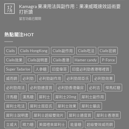
犀
致
威
Kamagra 果凍用法與副作用：果凍威嘅速效話術要
利
17
不
壯
7 月
士
打折讀
孕
（伐
會
嗎？
在
留言功能已關閉
地
怎
科
〈Kamagra
那
樣？
學
果
非）
3
實
凍
熱點關注HOT
效
位
證
用
果、
網
告
法
服
友
訴
與
法
真
Cialis
Cialis HongKong
Cialis副作用
Cialis吃法
Cialis官網
你
副
與
實
真
作
印
Cialis效果
Cialis說明書
Cialis香港
Hamer candy
P-Force
體
相，
用：
度
驗
備
果
Levifil-
Super Tadarise
人參糖
印度偉哥
印度必利勁香港哪裡買
＋
孕
凍
20〉
醫
男
威
威而鋼
必利勁
必利勁副作用
必利勁屈臣氏
必利勁效果
中
學
性
嘅
真
必
速
必利勁用法
必利勁邊度買
必利勁香港藥房
必利吉
悍馬紅糖
相
讀〉
效
大
中
汗馬糖
漢馬糖
犀利士
犀利士20mg
犀利士副作用
話
公
術
開〉
犀利士吃法
犀利士屈臣氏
犀利士效果
犀利士藥店
要
中
打
犀利士說明書
犀利士超級雙效片
犀利士邊度買
犀利士香港買
折
讀〉
立威大
精力糖
美國禮來犀利士
能量糖
超級雙效威而鋼
中