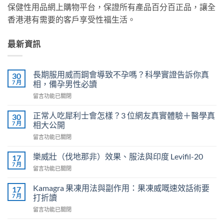
保健性用品網上購物平台，保證所有產品百分百正品，讓全
香港港有需要的客戶享受性福生活。
最新資訊
長期服用威而鋼會導致不孕嗎？科學實證告訴你真
30
7 月
相，備孕男性必讀
在
留言功能已關閉
〈長
期
正常人吃犀利士會怎樣？3 位網友真實體驗＋醫學真
30
服
7 月
相大公開
用
在
留言功能已關閉
威
〈正
而
常
鋼
樂威壯（伐地那非）效果、服法與印度 Levifil-20
17
人
會
7 月
在
留言功能已關閉
吃
導
〈樂
犀
致
威
Kamagra 果凍用法與副作用：果凍威嘅速效話術要
利
17
不
壯
7 月
士
打折讀
孕
（伐
會
嗎？
在
留言功能已關閉
地
怎
科
〈Kamagra
那
樣？
學