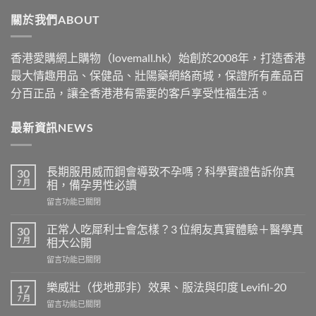
through
關於我們ABOUT
$2500
香港愛購網上購物（lovemall.hk）始創於2008年，打造香港
最大情趣用品、保健品、壯陽藥網絡商城，保證所有產品百
分百正品，讓全香港港有需要的客戶享受性福生活。
最新資訊NEWS
長期服用威而鋼會導致不孕嗎？科學實證告訴你真
30
7 月
相，備孕男性必讀
在
留言功能已關閉
〈長
期
正常人吃犀利士會怎樣？3 位網友真實體驗＋醫學真
30
服
7 月
相大公開
用
在
留言功能已關閉
威
〈正
而
常
鋼
樂威壯（伐地那非）效果、服法與印度 Levifil-20
17
人
會
7 月
在
留言功能已關閉
吃
導
〈樂