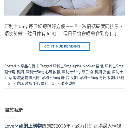
犀利士 5mg 每日錠聽落好方便——『一粒搞掂硬度同排尿、
唔使計鐘、聽日仲有 feel』，但日日食會唔會食到身 […]
CONTINUE READING
→
Posted in
產品心得
|
Tagged
犀利士5mg alpha-blocker 長期
,
犀利士5mg
副作用 長期
,
犀利士5mg 心理依賴
,
犀利士5mg 每日 食 長期 安全
,
犀利士
5mg 硝酸鹽 持續風險
,
犀利士5mg 肝 腎 長期
,
犀利士5mg 背痛 長期
,
犀利
士5mg 臨床 數據 1年
,
犀利士5mg 試停 2週
關於我們
LoveMall網上購物
始創於2008年，致力打造香港最大情趣