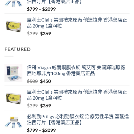
泊西汀片【香港藥店正品】
$500.
$450.
Price
$
799
–
$
2099
range:
犀利士Cialis 美國禮來原廠 他達拉非 香港藥店正
$799
品 20mg 1盒/4粒
through
Original
Current
$
399
$
369
$2099
price
price
was:
is:
FEATURED
$399.
$369.
偉哥 Viagra 威而鋼膜衣錠 萬艾可 美國輝瑞原廠
西地那非片100mg 香港藥店正品
Original
Current
$
500
$
450
price
price
犀利士Cialis 美國禮來原廠 他達拉非 香港藥店正
was:
is:
品 20mg 1盒/4粒
$500.
$450.
Original
Current
$
399
$
369
price
price
必利勁Priligy 必利勁膜衣錠 治療男性早洩 鹽酸達
was:
is:
泊西汀片【香港藥店正品】
$399.
$369.
Price
$
799
–
$
2099