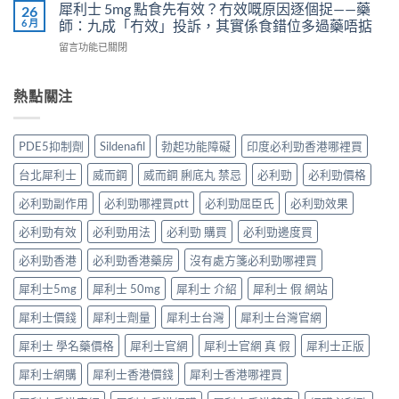
果
非）
犀利士 5mg 點食先有效？冇效嘅原因逐個捉——藥
26
3
實
凍
效
6 月
師：九成「冇效」投訴，其實係食錯位多過藥唔掂
位
證
用
果、
網
告
在
留言功能已關閉
法
服
友
訴
〈犀
與
法
真
你
利
副
與
實
真
士
熱點關注
作
印
體
相，
5mg
用：
度
驗
備
點
果
Levifil-
＋
孕
食
凍
20〉
PDE5抑制劑
Sildenafil
勃起功能障礙
印度必利勁香港哪裡買
醫
男
先
威
中
學
性
有
嘅
台北犀利士
威而鋼
威而鋼 脷底丸 禁忌
必利勁
必利勁價格
真
必
效？
速
相
讀〉
冇
效
必利勁副作用
必利勁哪裡買ptt
必利勁屈臣氏
必利勁效果
大
中
效
話
公
嘅
必利勁有效
必利勁用法
必利勁 購買
必利勁邊度買
術
開〉
原
要
中
因
必利勁香港
必利勁香港藥房
沒有處方箋必利勁哪裡買
打
逐
折
犀利士5mg
犀利士 50mg
犀利士 介紹
犀利士 假 網站
個
讀〉
捉
中
犀利士價錢
犀利士劑量
犀利士台灣
犀利士台灣官網
——
藥
犀利士 學名藥價格
犀利士官網
犀利士官網 真 假
犀利士正版
師：
九
犀利士網購
犀利士香港價錢
犀利士香港哪裡買
成
「冇