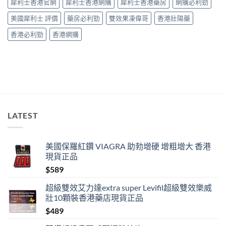
犀利士香港官網
犀利士香港網購
犀利士香港藥房
網購必利勁
效」
投
美國犀利士 評價
藥房必利勁
雙效果凍偉哥
香港壯陽藥
訴，
其
香港必利勁
香港網購
實
係
食
錯
位
多
過
藥
唔
LATEST
掂〉
中
美國保羅紅鑽 VIAGRA 助勃增硬 增粗增大 香港
現貨正品
$
589
超級雙效艾力達extra super Levifil超級雙效樂威
壯10顆裝香港藥店現貨正品
$
489