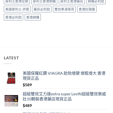
犀利士香港官網
犀利士香港網購
犀利士香港藥房
網購必利勁
效」
投
美國犀利士 評價
藥房必利勁
雙效果凍偉哥
香港壯陽藥
訴，
其
香港必利勁
香港網購
實
係
食
錯
位
多
過
藥
唔
LATEST
掂〉
中
美國保羅紅鑽 VIAGRA 助勃增硬 增粗增大 香港
現貨正品
$
589
超級雙效艾力達extra super Levifil超級雙效樂威
壯10顆裝香港藥店現貨正品
$
489