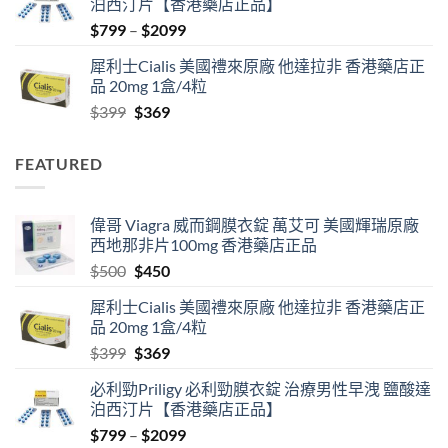
泊西汀片【香港藥店正品】
$500.
$450.
Price
$
799
–
$
2099
range:
犀利士Cialis 美國禮來原廠 他達拉非 香港藥店正
$799
品 20mg 1盒/4粒
through
Original
Current
$
399
$
369
$2099
price
price
was:
is:
FEATURED
$399.
$369.
偉哥 Viagra 威而鋼膜衣錠 萬艾可 美國輝瑞原廠
西地那非片100mg 香港藥店正品
Original
Current
$
500
$
450
price
price
犀利士Cialis 美國禮來原廠 他達拉非 香港藥店正
was:
is:
品 20mg 1盒/4粒
$500.
$450.
Original
Current
$
399
$
369
price
price
必利勁Priligy 必利勁膜衣錠 治療男性早洩 鹽酸達
was:
is:
泊西汀片【香港藥店正品】
$399.
$369.
Price
$
799
–
$
2099