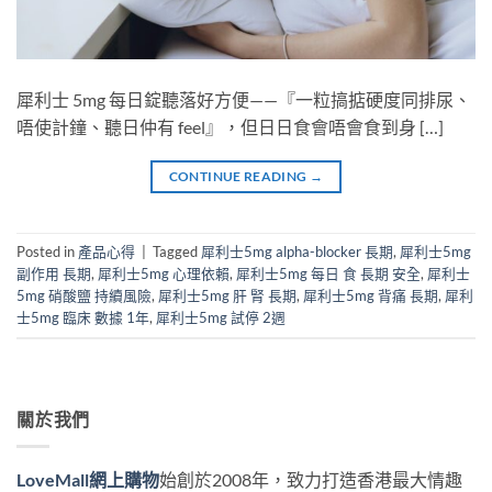
犀利士 5mg 每日錠聽落好方便——『一粒搞掂硬度同排尿、
唔使計鐘、聽日仲有 feel』，但日日食會唔會食到身 […]
CONTINUE READING
→
Posted in
產品心得
|
Tagged
犀利士5mg alpha-blocker 長期
,
犀利士5mg
副作用 長期
,
犀利士5mg 心理依賴
,
犀利士5mg 每日 食 長期 安全
,
犀利士
5mg 硝酸鹽 持續風險
,
犀利士5mg 肝 腎 長期
,
犀利士5mg 背痛 長期
,
犀利
士5mg 臨床 數據 1年
,
犀利士5mg 試停 2週
關於我們
LoveMall網上購物
始創於2008年，致力打造香港最大情趣