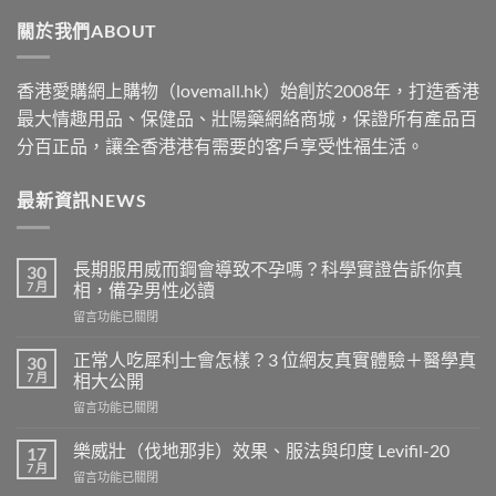
through
關於我們ABOUT
$2500
香港愛購網上購物（lovemall.hk）始創於2008年，打造香港
最大情趣用品、保健品、壯陽藥網絡商城，保證所有產品百
分百正品，讓全香港港有需要的客戶享受性福生活。
最新資訊NEWS
長期服用威而鋼會導致不孕嗎？科學實證告訴你真
30
7 月
相，備孕男性必讀
在
留言功能已關閉
〈長
期
正常人吃犀利士會怎樣？3 位網友真實體驗＋醫學真
30
服
7 月
相大公開
用
在
留言功能已關閉
威
〈正
而
常
鋼
樂威壯（伐地那非）效果、服法與印度 Levifil-20
17
人
會
7 月
在
留言功能已關閉
吃
導
〈樂