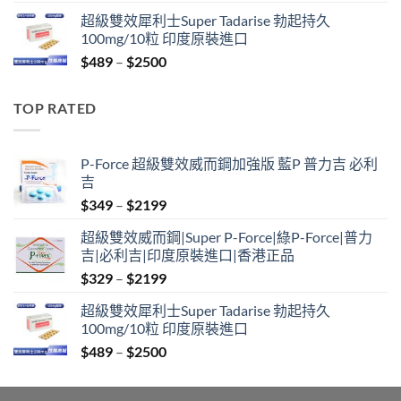
range:
超級雙效犀利士Super Tadarise 勃起持久
$799
100mg/10粒 印度原裝進口
through
Price
$
489
–
$
2500
$2099
range:
$489
TOP RATED
through
$2500
P-Force 超級雙效威而鋼加強版 藍P 普力吉 必利
吉
Price
$
349
–
$
2199
range:
超級雙效威而鋼|Super P-Force|綠P-Force|普力
$349
吉|必利吉|印度原裝進口|香港正品
through
Price
$
329
–
$
2199
$2199
range:
超級雙效犀利士Super Tadarise 勃起持久
$329
100mg/10粒 印度原裝進口
through
Price
$
489
–
$
2500
$2199
range:
$489