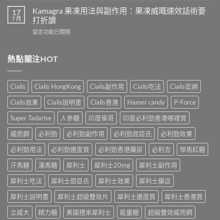
犀
致
威
Kamagra 果凍用法與副作用：果凍威嘅速效話術要
利
17
不
壯
7 月
士
打折讀
孕
（伐
會
嗎？
在
留言功能已關閉
地
怎
科
〈Kamagra
那
樣？
學
果
非）
3
實
凍
熱點關注HOT
效
位
證
用
果、
網
告
法
服
友
訴
與
法
真
Cialis
Cialis HongKong
Cialis副作用
Cialis吃法
Cialis官網
你
副
與
實
真
作
印
Cialis效果
Cialis說明書
Cialis香港
Hamer candy
P-Force
體
相，
用：
度
驗
備
果
Levifil-
Super Tadarise
人參糖
印度偉哥
印度必利勁香港哪裡買
＋
孕
凍
20〉
醫
男
威
威而鋼
必利勁
必利勁副作用
必利勁屈臣氏
必利勁效果
中
學
性
嘅
真
必
速
必利勁用法
必利勁邊度買
必利勁香港藥房
必利吉
悍馬紅糖
相
讀〉
效
大
中
汗馬糖
漢馬糖
犀利士
犀利士20mg
犀利士副作用
話
公
術
開〉
犀利士吃法
犀利士屈臣氏
犀利士效果
犀利士藥店
要
中
打
犀利士說明書
犀利士超級雙效片
犀利士邊度買
犀利士香港買
折
讀〉
立威大
精力糖
美國禮來犀利士
能量糖
超級雙效威而鋼
中