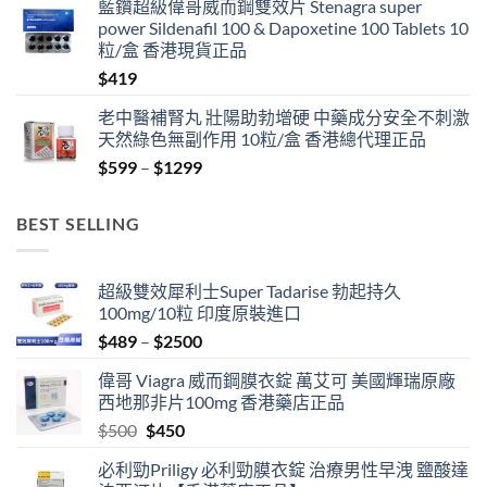
藍鑽超級偉哥威而鋼雙效片 Stenagra super
power Sildenafil 100 & Dapoxetine 100 Tablets 10
粒/盒 香港現貨正品
$
419
老中醫補腎丸 壯陽助勃增硬 中藥成分安全不刺激
天然綠色無副作用 10粒/盒 香港總代理正品
Price
$
599
–
$
1299
range:
$599
BEST SELLING
through
$1299
超級雙效犀利士Super Tadarise 勃起持久
100mg/10粒 印度原裝進口
Price
$
489
–
$
2500
range:
偉哥 Viagra 威而鋼膜衣錠 萬艾可 美國輝瑞原廠
$489
西地那非片100mg 香港藥店正品
through
Original
Current
$
500
$
450
$2500
price
price
必利勁Priligy 必利勁膜衣錠 治療男性早洩 鹽酸達
was:
is: