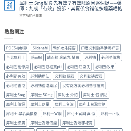
果
非）
犀利士 5mg 點食先有效？冇效嘅原因逐個捉——藥
26
3
實
凍
效
6 月
師：九成「冇效」投訴，其實係食錯位多過藥唔掂
位
證
用
果、
網
告
在
留言功能已關閉
法
服
友
訴
〈犀
與
法
真
你
利
副
與
實
真
士
熱點關注
作
印
體
相，
5mg
用：
度
驗
備
點
果
Levifil-
＋
孕
食
凍
20〉
PDE5抑制劑
Sildenafil
勃起功能障礙
印度必利勁香港哪裡買
醫
男
先
威
中
學
性
有
嘅
台北犀利士
威而鋼
威而鋼 脷底丸 禁忌
必利勁
必利勁價格
真
必
效？
速
相
讀〉
冇
效
必利勁副作用
必利勁哪裡買ptt
必利勁屈臣氏
必利勁效果
大
中
效
話
公
嘅
必利勁有效
必利勁用法
必利勁 購買
必利勁邊度買
術
開〉
原
要
中
因
必利勁香港
必利勁香港藥房
沒有處方箋必利勁哪裡買
打
逐
折
犀利士5mg
犀利士 50mg
犀利士 介紹
犀利士 假 網站
個
讀〉
捉
中
犀利士價錢
犀利士劑量
犀利士台灣
犀利士台灣官網
——
藥
犀利士 學名藥價格
犀利士官網
犀利士官網 真 假
犀利士正版
師：
九
犀利士網購
犀利士香港價錢
犀利士香港哪裡買
成
「冇