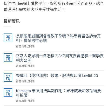
保健性用品網上購物平台，保證所有產品百分百正品，讓全
香港港有需要的客戶享受性福生活。
最新資訊
長期服用威而鋼會導致不孕嗎？科學實證告訴你真
30
7 月
相，備孕男性必讀
在
留言功能已關閉
〈長
期
正常人吃犀利士會怎樣？3 位網友真實體驗＋醫學真
30
服
7 月
相大公開
用
在
留言功能已關閉
威
〈正
而
常
鋼
樂威壯（伐地那非）效果、服法與印度 Levifil-20
17
人
會
7 月
在
留言功能已關閉
吃
導
〈樂
犀
致
威
Kamagra 果凍用法與副作用：果凍威嘅速效話術要
利
17
不
壯
7 月
士
打折讀
孕
（伐
會
嗎？
在
留言功能已關閉
地
怎
科
〈Kamagra
那
樣？
學