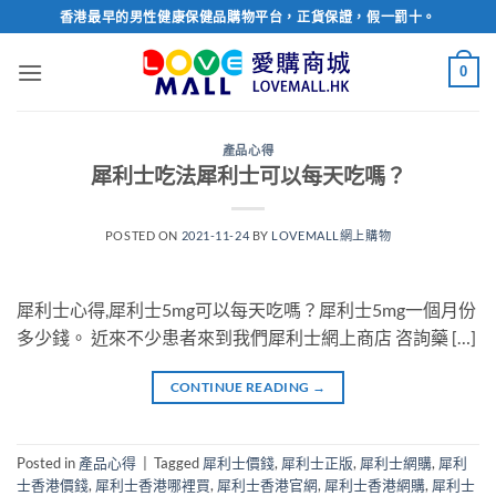
Skip
香港最早的男性健康保健品購物平台，正貨保證，假一罰十。
to
content
0
產品心得
犀利士吃法犀利士可以每天吃嗎？
POSTED ON
2021-11-24
BY
LOVEMALL網上購物
犀利士心得,犀利士5mg可以每天吃嗎？犀利士5mg一個月份
多少錢。 近來不少患者來到我們犀利士網上商店 咨詢藥 […]
CONTINUE READING
→
Posted in
產品心得
|
Tagged
犀利士價錢
,
犀利士正版
,
犀利士網購
,
犀利
士香港價錢
,
犀利士香港哪裡買
,
犀利士香港官網
,
犀利士香港網購
,
犀利士