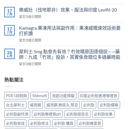
〈正
而
常
鋼
樂威壯（伐地那非）效果、服法與印度 Levifil-20
17
人
會
7 月
在
留言功能已關閉
吃
導
〈樂
犀
致
威
Kamagra 果凍用法與副作用：果凍威嘅速效話術要
利
17
不
壯
7 月
士
打折讀
孕
（伐
會
嗎？
在
留言功能已關閉
地
怎
科
〈Kamagra
那
樣？
學
果
非）
犀利士 5mg 點食先有效？冇效嘅原因逐個捉——藥
26
3
實
凍
效
6 月
師：九成「冇效」投訴，其實係食錯位多過藥唔掂
位
證
用
果、
網
告
在
留言功能已關閉
法
服
友
訴
〈犀
與
法
真
你
利
副
與
實
真
士
熱點關注
作
印
體
相，
5mg
用：
度
驗
備
點
果
Levifil-
＋
孕
食
凍
20〉
PDE5抑制劑
Sildenafil
勃起功能障礙
印度必利勁香港哪裡買
醫
男
先
威
中
學
性
有
嘅
台北犀利士
威而鋼
威而鋼 脷底丸 禁忌
必利勁
必利勁價格
真
必
效？
速
相
讀〉
冇
效
必利勁副作用
必利勁哪裡買ptt
必利勁屈臣氏
必利勁效果
大
中
效
話
公
嘅
必利勁有效
必利勁用法
必利勁 購買
必利勁邊度買
術
開〉
原
要