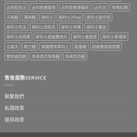
嘅
真
必
速
必利勁用法
必利勁邊度買
必利勁香港藥房
必利吉
悍馬紅糖
相
讀〉
效
大
中
汗馬糖
漢馬糖
犀利士
犀利士20mg
犀利士副作用
話
公
術
開〉
犀利士吃法
犀利士屈臣氏
犀利士效果
犀利士藥店
要
中
打
犀利士說明書
犀利士超級雙效片
犀利士邊度買
犀利士香港買
折
讀〉
立威大
精力糖
美國禮來犀利士
能量糖
超級雙效威而鋼
中
雙效威而鋼
馬來西亞悍馬糖
馬來西亞糖
售後服務SERVICE
聯繫我們
私隱政策
退貨政策