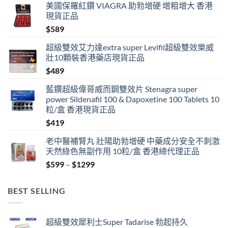
美國保羅紅鑽 VIAGRA 助勃增硬 增粗增大 香港
現貨正品
$
589
超級雙效艾力達extra super Levifil超級雙效樂威
壯10顆裝香港藥店現貨正品
$
489
藍鑽超級偉哥威而鋼雙效片 Stenagra super
power Sildenafil 100 & Dapoxetine 100 Tablets 10
粒/盒 香港現貨正品
$
419
老中醫補腎丸 壯陽助勃增硬 中藥成分安全不刺激
天然綠色無副作用 10粒/盒 香港總代理正品
Price
$
599
–
$
1299
range:
$599
BEST SELLING
through
$1299
超級雙效犀利士Super Tadarise 勃起持久