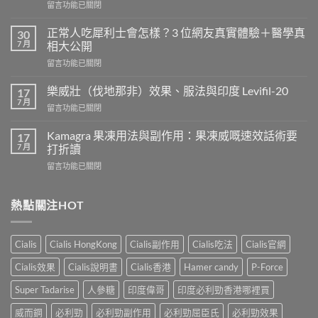
在
留言功能已關閉
〈長
期
正常人吃犀利士會怎樣？3 位網友真實體驗＋醫學真
30
服
7 月
相大公開
用
在
留言功能已關閉
威
〈正
而
常
鋼
樂威壯（伐地那非）效果、服法與印度 Levifil-20
17
人
會
7 月
在
留言功能已關閉
吃
導
〈樂
犀
致
威
Kamagra 果凍用法與副作用：果凍威嘅速效話術要
利
17
不
壯
7 月
士
打折讀
孕
（伐
會
嗎？
在
留言功能已關閉
地
怎
科
〈Kamagra
那
樣？
學
果
非）
3
實
凍
熱點關注HOT
效
位
證
用
果、
網
告
法
服
友
訴
與
法
真
Cialis
Cialis HongKong
Cialis副作用
Cialis吃法
Cialis官網
你
副
與
實
真
作
印
Cialis效果
Cialis說明書
Cialis香港
Hamer candy
P-Force
體
相，
用：
度
驗
備
果
Levifil-
Super Tadarise
人參糖
印度偉哥
印度必利勁香港哪裡買
＋
孕
凍
20〉
醫
男
威
威而鋼
必利勁
必利勁副作用
必利勁屈臣氏
必利勁效果
中
學
性