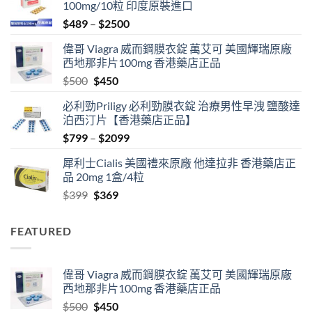
100mg/10粒 印度原裝進口
Price
$
489
–
$
2500
range:
偉哥 Viagra 威而鋼膜衣錠 萬艾可 美國輝瑞原廠
$489
西地那非片100mg 香港藥店正品
through
Original
Current
$
500
$
450
$2500
price
price
必利勁Priligy 必利勁膜衣錠 治療男性早洩 鹽酸達
was:
is:
泊西汀片【香港藥店正品】
$500.
$450.
Price
$
799
–
$
2099
range:
犀利士Cialis 美國禮來原廠 他達拉非 香港藥店正
$799
品 20mg 1盒/4粒
through
Original
Current
$
399
$
369
$2099
price
price
was:
is:
FEATURED
$399.
$369.
偉哥 Viagra 威而鋼膜衣錠 萬艾可 美國輝瑞原廠
西地那非片100mg 香港藥店正品
Original
Current
$
500
$
450