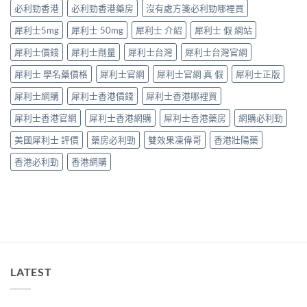
中
因
必利勁香港
必利勁香港藥房
沒有處方箋必利勁哪裡買
打
逐
折
犀利士5mg
犀利士 50mg
犀利士 介紹
犀利士 假 網站
個
讀〉
捉
中
犀利士價錢
犀利士劑量
犀利士台灣
犀利士台灣官網
——
藥
犀利士 學名藥價格
犀利士官網
犀利士官網 真 假
犀利士正版
師：
九
犀利士網購
犀利士香港價錢
犀利士香港哪裡買
成
「冇
犀利士香港官網
犀利士香港網購
犀利士香港藥房
網購必利勁
效」
投
美國犀利士 評價
藥房必利勁
雙效果凍偉哥
香港壯陽藥
訴，
其
香港必利勁
香港網購
實
係
食
錯
位
多
過
藥
唔
LATEST
掂〉
中