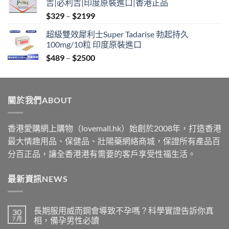
吉|必利吉|印度原裝進口|香港正品
through
Price
$
329
–
$
2199
$2199
range:
超級雙效犀利士Super Tadarise 勃起持久
$329
100mg/10粒 印度原裝進口
through
Price
$
489
–
$
2500
$2199
range:
$489
through
關於我們ABOUT
$2500
香港愛購網上購物（lovemall.hk）始創於2008年，打造香港
最大情趣用品、保健品、壯陽藥網絡商城，保證所有產品百
分百正品，讓全香港港有需要的客戶享受性福生活。
最新資訊NEWS
長期服用威而鋼會導致不孕嗎？科學實證告訴你真
30
7 月
相，備孕男性必讀