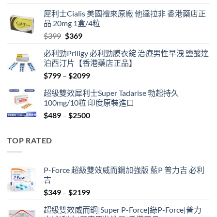
price
price
犀利士Cialis 美國禮來原廠 他達拉非 香港藥店正
was:
is:
品 20mg 1盒/4粒
$500.
$450.
Original
Current
$
399
$
369
price
price
必利勁Priligy 必利勁膜衣錠 治療男性早洩 鹽酸達
was:
is:
泊西汀片【香港藥店正品】
$399.
$369.
Price
$
799
–
$
2099
range:
超級雙效犀利士Super Tadarise 勃起持久
$799
100mg/10粒 印度原裝進口
through
Price
$
489
–
$
2500
$2099
range:
$489
TOP RATED
through
$2500
P-Force 超級雙效威而鋼加強版 藍P 普力吉 必利
吉
Price
$
349
–
$
2199
range:
超級雙效威而鋼|Super P-Force|綠P-Force|普力
$349