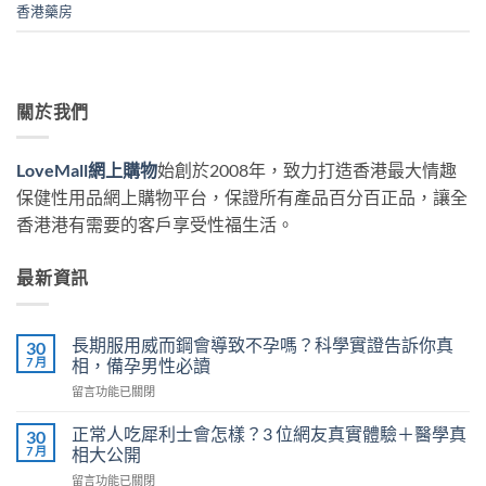
香港藥房
關於我們
LoveMall網上購物
始創於2008年，致力打造香港最大情趣
保健性用品網上購物平台，保證所有產品百分百正品，讓全
香港港有需要的客戶享受性福生活。
最新資訊
長期服用威而鋼會導致不孕嗎？科學實證告訴你真
30
7 月
相，備孕男性必讀
在
留言功能已關閉
〈長
期
正常人吃犀利士會怎樣？3 位網友真實體驗＋醫學真
30
服
7 月
相大公開
用
在
留言功能已關閉
威