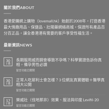
through
關於我們ABOUT
$2500
香港愛購網上購物（lovemall.hk）始創於2008年，打造香港
最大情趣用品、保健品、壯陽藥網絡商城，保證所有產品百
分百正品，讓全香港港有需要的客戶享受性福生活。
最新資訊NEWS
長期服用威而鋼會導致不孕嗎？科學實證告訴你真
30
7 月
相，備孕男性必讀
在
留言功能已關閉
〈長
期
正常人吃犀利士會怎樣？3 位網友真實體驗＋醫學真
30
服
7 月
相大公開
用
在
留言功能已關閉
威
〈正
而
常
鋼
樂威壯（伐地那非）效果、服法與印度 Levifil-20
17
人
會
7 月
在
留言功能已關閉
吃
導