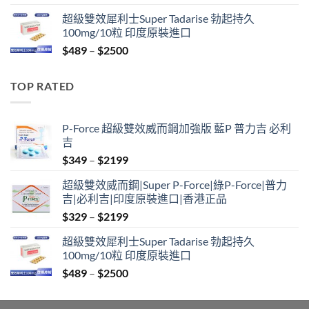
range:
超級雙效犀利士Super Tadarise 勃起持久
$799
100mg/10粒 印度原裝進口
through
Price
$
489
–
$
2500
$2099
range:
$489
TOP RATED
through
$2500
P-Force 超級雙效威而鋼加強版 藍P 普力吉 必利
吉
Price
$
349
–
$
2199
range:
超級雙效威而鋼|Super P-Force|綠P-Force|普力
$349
吉|必利吉|印度原裝進口|香港正品
through
Price
$
329
–
$
2199
$2199
range:
超級雙效犀利士Super Tadarise 勃起持久
$329
100mg/10粒 印度原裝進口
through
Price
$
489
–
$
2500
$2199
range:
$489