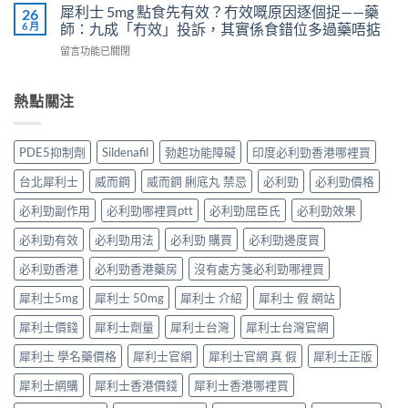
學
果
非）
犀利士 5mg 點食先有效？冇效嘅原因逐個捉——藥
26
3
實
凍
效
6 月
師：九成「冇效」投訴，其實係食錯位多過藥唔掂
位
證
用
果、
網
告
在
留言功能已關閉
法
服
友
訴
〈犀
與
法
真
你
利
副
與
實
真
士
熱點關注
作
印
體
相，
5mg
用：
度
驗
備
點
果
Levifil-
＋
孕
食
凍
20〉
PDE5抑制劑
Sildenafil
勃起功能障礙
印度必利勁香港哪裡買
醫
男
先
威
中
學
性
有
嘅
台北犀利士
威而鋼
威而鋼 脷底丸 禁忌
必利勁
必利勁價格
真
必
效？
速
相
讀〉
冇
效
必利勁副作用
必利勁哪裡買ptt
必利勁屈臣氏
必利勁效果
大
中
效
話
公
嘅
必利勁有效
必利勁用法
必利勁 購買
必利勁邊度買
術
開〉
原
要
中
因
必利勁香港
必利勁香港藥房
沒有處方箋必利勁哪裡買
打
逐
折
犀利士5mg
犀利士 50mg
犀利士 介紹
犀利士 假 網站
個
讀〉
捉
中
犀利士價錢
犀利士劑量
犀利士台灣
犀利士台灣官網
——
藥
犀利士 學名藥價格
犀利士官網
犀利士官網 真 假
犀利士正版
師：
九
犀利士網購
犀利士香港價錢
犀利士香港哪裡買
成
「冇