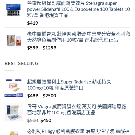
藍鑽超級偉哥威而鋼雙效片 Stenagra super
power Sildenafil 100 & Dapoxetine 100 Tablets 10
粒/盒 香港現貨正品
$
419
老中醫補腎丸 壯陽助勃增硬 中藥成分安全不刺激
天然綠色無副作用 10粒/盒 香港總代理正品
Price
$
599
–
$
1299
range:
$599
BEST SELLING
through
$1299
超級雙效犀利士Super Tadarise 勃起持久
100mg/10粒 印度原裝進口
Price
$
489
–
$
2500
range:
偉哥 Viagra 威而鋼膜衣錠 萬艾可 美國輝瑞原廠
$489
西地那非片100mg 香港藥店正品
through
Original
Current
$
500
$
450
$2500
price
price
必利勁Priligy 必利勁膜衣錠 治療男性早洩 鹽酸達
was:
is: