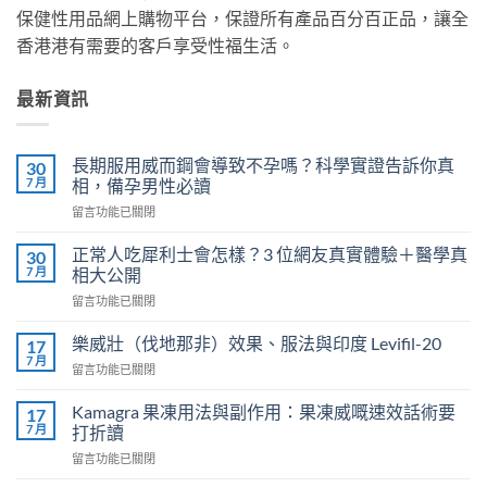
保健性用品網上購物平台，保證所有產品百分百正品，讓全
香港港有需要的客戶享受性福生活。
最新資訊
長期服用威而鋼會導致不孕嗎？科學實證告訴你真
30
7 月
相，備孕男性必讀
在
留言功能已關閉
〈長
期
正常人吃犀利士會怎樣？3 位網友真實體驗＋醫學真
30
服
7 月
相大公開
用
在
留言功能已關閉
威
〈正
而
常
鋼
樂威壯（伐地那非）效果、服法與印度 Levifil-20
17
人
會
7 月
在
留言功能已關閉
吃
導
〈樂
犀
致
威
Kamagra 果凍用法與副作用：果凍威嘅速效話術要
利
17
不
壯
7 月
士
打折讀
孕
（伐
會
嗎？
在
留言功能已關閉
地
怎
科
〈Kamagra
那
樣？