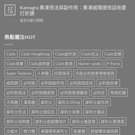
〈樂
犀
致
威
Kamagra 果凍用法與副作用：果凍威嘅速效話術要
利
17
不
壯
7 月
士
打折讀
孕
（伐
會
嗎？
在
留言功能已關閉
地
怎
科
〈Kamagra
那
樣？
學
果
非）
3
實
凍
熱點關注HOT
效
位
證
用
果、
網
告
法
服
友
訴
與
法
真
Cialis
Cialis HongKong
Cialis副作用
Cialis吃法
Cialis官網
你
副
與
實
真
作
印
Cialis效果
Cialis說明書
Cialis香港
Hamer candy
P-Force
體
相，
用：
度
驗
備
果
Levifil-
Super Tadarise
人參糖
印度偉哥
印度必利勁香港哪裡買
＋
孕
凍
20〉
醫
男
威
威而鋼
必利勁
必利勁副作用
必利勁屈臣氏
必利勁效果
中
學
性
嘅
真
必
速
必利勁用法
必利勁邊度買
必利勁香港藥房
必利吉
悍馬紅糖
相
讀〉
效
大
中
汗馬糖
漢馬糖
犀利士
犀利士20mg
犀利士副作用
話
公
術
開〉
犀利士吃法
犀利士屈臣氏
犀利士效果
犀利士藥店
要
中
打
犀利士說明書
犀利士超級雙效片
犀利士邊度買
犀利士香港買
折
讀〉
立威大
精力糖
美國禮來犀利士
能量糖
超級雙效威而鋼
中