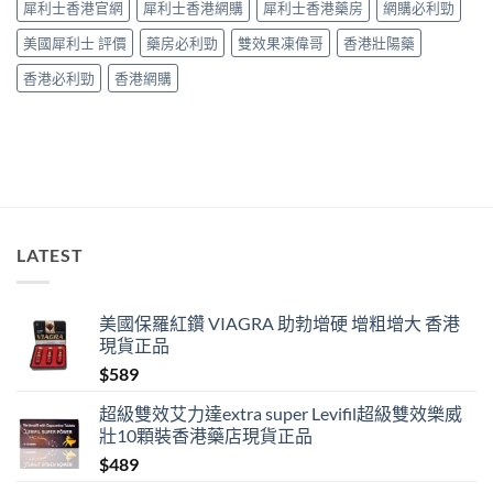
犀利士香港官網
犀利士香港網購
犀利士香港藥房
網購必利勁
效」
投
美國犀利士 評價
藥房必利勁
雙效果凍偉哥
香港壯陽藥
訴，
其
香港必利勁
香港網購
實
係
食
錯
位
多
過
藥
唔
LATEST
掂〉
中
美國保羅紅鑽 VIAGRA 助勃增硬 增粗增大 香港
現貨正品
$
589
超級雙效艾力達extra super Levifil超級雙效樂威
壯10顆裝香港藥店現貨正品
$
489