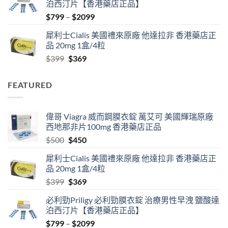
泊西汀片【香港藥店正品】
$500.
$450.
Price
$
799
–
$
2099
range:
犀利士Cialis 美國禮來原廠 他達拉非 香港藥店正
$799
品 20mg 1盒/4粒
through
Original
Current
$
399
$
369
$2099
price
price
was:
is:
FEATURED
$399.
$369.
偉哥 Viagra 威而鋼膜衣錠 萬艾可 美國輝瑞原廠
西地那非片100mg 香港藥店正品
Original
Current
$
500
$
450
price
price
犀利士Cialis 美國禮來原廠 他達拉非 香港藥店正
was:
is:
品 20mg 1盒/4粒
$500.
$450.
Original
Current
$
399
$
369
price
price
必利勁Priligy 必利勁膜衣錠 治療男性早洩 鹽酸達
was:
is:
泊西汀片【香港藥店正品】
$399.
$369.
Price
$
799
–
$
2099