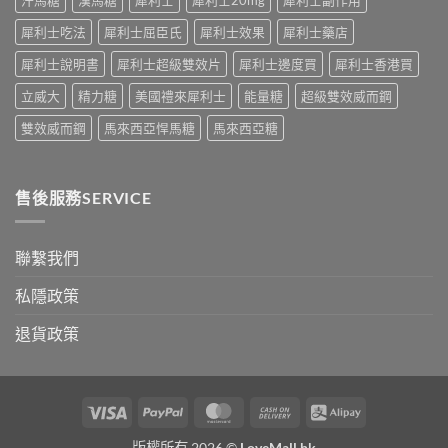
公
術
開〉
犀利士吃法
犀利士屈臣氏
犀利士效果
犀利士藥店
要
中
打
犀利士說明書
犀利士超級雙效片
犀利士邊度買
犀利士香港買
折
讀〉
立威大
精力糖
美國禮來犀利士
能量糖
超級雙效威而鋼
中
雙效威而鋼
馬來西亞悍馬糖
馬來西亞糖
售後服務SERVICE
聯繫我們
私隱政策
退貨政策
Visa
PayPal
MasterCard
Cash
Alipay
On
版權所有 2026 ©
LoveMall.hk