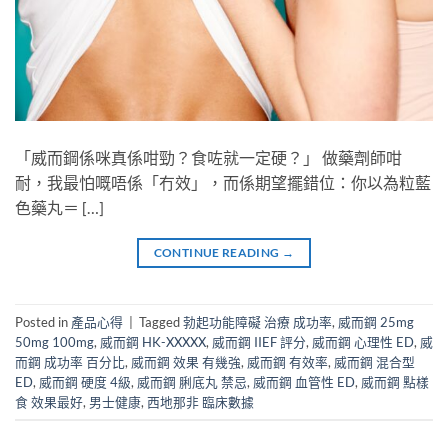
「威而鋼係咪真係咁勁？食咗就一定硬？」 做藥劑師咁
耐，我最怕嘅唔係「冇效」，而係期望擺錯位：你以為粒藍
色藥丸＝ […]
CONTINUE READING
→
Posted in
產品心得
|
Tagged
勃起功能障礙 治療 成功率
,
威而鋼 25mg
50mg 100mg
,
威而鋼 HK-XXXXX
,
威而鋼 IIEF 評分
,
威而鋼 心理性 ED
,
威
而鋼 成功率 百分比
,
威而鋼 效果 有幾強
,
威而鋼 有效率
,
威而鋼 混合型
ED
,
威而鋼 硬度 4級
,
威而鋼 脷底丸 禁忌
,
威而鋼 血管性 ED
,
威而鋼 點樣
食 效果最好
,
男士健康
,
西地那非 臨床數據