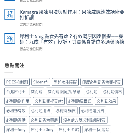
留言功能已關閉
吃
導
〈樂
犀
致
威
Kamagra 果凍用法與副作用：果凍威嘅速效話術要
利
17
不
壯
7 月
士
打折讀
孕
（伐
會
嗎？
在
留言功能已關閉
地
怎
科
〈Kamagra
那
樣？
學
果
非）
犀利士 5mg 點食先有效？冇效嘅原因逐個捉——藥
26
3
實
凍
效
6 月
師：九成「冇效」投訴，其實係食錯位多過藥唔掂
位
證
用
果、
網
告
在
留言功能已關閉
法
服
友
訴
〈犀
與
法
真
你
利
副
與
實
真
士
熱點關注
作
印
體
相，
5mg
用：
度
驗
備
點
果
Levifil-
＋
孕
食
凍
20〉
PDE5抑制劑
Sildenafil
勃起功能障礙
印度必利勁香港哪裡買
醫
男
先
威
中
學
性
有
嘅
台北犀利士
威而鋼
威而鋼 脷底丸 禁忌
必利勁
必利勁價格
真
必
效？
速
相
讀〉
冇
效
必利勁副作用
必利勁哪裡買ptt
必利勁屈臣氏
必利勁效果
大
中
效
話
公
嘅
必利勁有效
必利勁用法
必利勁 購買
必利勁邊度買
術
開〉
原
要
中
因
必利勁香港
必利勁香港藥房
沒有處方箋必利勁哪裡買
打
逐
折
犀利士5mg
犀利士 50mg
犀利士 介紹
犀利士 假 網站
個
讀〉