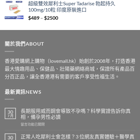
超級雙效犀利士Super Tadarise 勃起持久
$329
100mg/10粒 印度原裝進口
through
Price
$
489
–
$
2500
$2199
range:
$489
through
關於我們ABOUT
$2500
香港愛購網上購物（lovemall.hk）始創於2008年，打造香港
最大情趣用品、保健品、壯陽藥網絡商城，保證所有產品百
分百正品，讓全香港港有需要的客戶享受性福生活。
最新資訊NEWS
長期服用威而鋼會導致不孕嗎？科學實證告訴你真
30
7 月
相，備孕男性必讀
在
留言功能已關閉
〈長
期
正常人吃犀利士會怎樣？3 位網友真實體驗＋醫學真
30
服