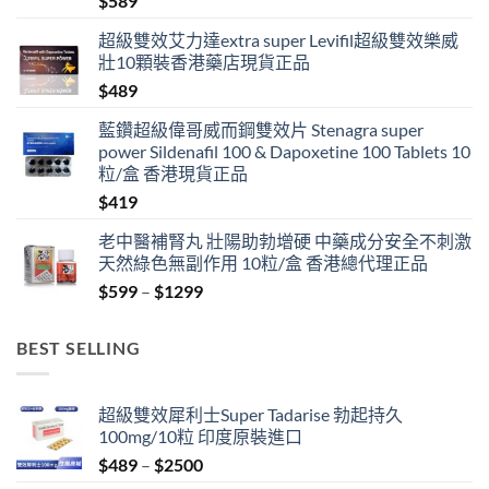
$
589
超級雙效艾力達extra super Levifil超級雙效樂威
壯10顆裝香港藥店現貨正品
$
489
藍鑽超級偉哥威而鋼雙效片 Stenagra super
power Sildenafil 100 & Dapoxetine 100 Tablets 10
粒/盒 香港現貨正品
$
419
老中醫補腎丸 壯陽助勃增硬 中藥成分安全不刺激
天然綠色無副作用 10粒/盒 香港總代理正品
Price
$
599
–
$
1299
range:
$599
BEST SELLING
through
$1299
超級雙效犀利士Super Tadarise 勃起持久
100mg/10粒 印度原裝進口
Price
$
489
–
$
2500
range: