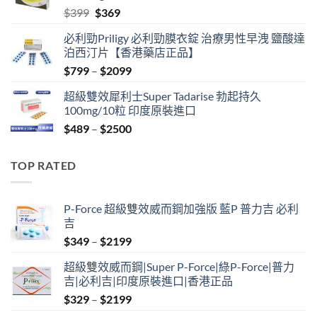
Original
Current
$
399
$
369
price
price
必利勁Priligy 必利勁膜衣錠 治療男性早洩 鹽酸達
was:
is:
泊西汀片【香港藥店正品】
$399.
$369.
Price
$
799
–
$
2099
range:
超級雙效犀利士Super Tadarise 勃起持久
$799
100mg/10粒 印度原裝進口
through
Price
$
489
–
$
2500
$2099
range:
$489
TOP RATED
through
$2500
P-Force 超級雙效威而鋼加強版 藍P 普力吉 必利
吉
Price
$
349
–
$
2199
range:
超級雙效威而鋼|Super P-Force|綠P-Force|普力
$349
吉|必利吉|印度原裝進口|香港正品
through
Price
$
329
–
$
2199
$2199
range: