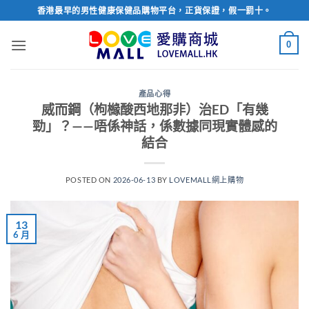
Skip
香港最早的男性健康保健品購物平台，正貨保證，假一罰十。
to
content
0
產品心得
威而鋼（枸櫞酸西地那非）治ED「有幾
勁」？——唔係神話，係數據同現實體感的
結合
POSTED ON
2026-06-13
BY
LOVEMALL網上購物
13
6 月