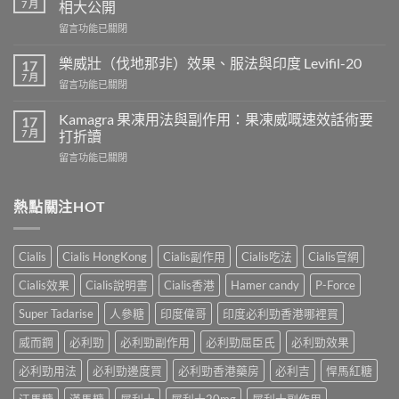
7 月
相大公開
用
在
留言功能已關閉
威
〈正
而
常
鋼
樂威壯（伐地那非）效果、服法與印度 Levifil-20
17
人
會
7 月
在
留言功能已關閉
吃
導
〈樂
犀
致
威
Kamagra 果凍用法與副作用：果凍威嘅速效話術要
利
17
不
壯
7 月
士
打折讀
孕
（伐
會
嗎？
在
留言功能已關閉
地
怎
科
〈Kamagra
那
樣？
學
果
非）
3
實
凍
熱點關注HOT
效
位
證
用
果、
網
告
法
服
友
訴
與
法
真
Cialis
Cialis HongKong
Cialis副作用
Cialis吃法
Cialis官網
你
副
與
實
真
作
印
Cialis效果
Cialis說明書
Cialis香港
Hamer candy
P-Force
體
相，
用：
度
驗
備
果
Levifil-
Super Tadarise
人參糖
印度偉哥
印度必利勁香港哪裡買
＋
孕
凍
20〉
醫
男
威
威而鋼
必利勁
必利勁副作用
必利勁屈臣氏
必利勁效果
中
學
性
嘅
真
必
速
必利勁用法
必利勁邊度買
必利勁香港藥房
必利吉
悍馬紅糖
相
讀〉
效
大
中
汗馬糖
漢馬糖
犀利士
犀利士20mg
犀利士副作用
話