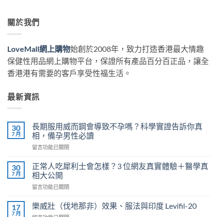
關於我們
LoveMall網上購物
始創於2008年，致力打造香港最大情趣
保健性用品網上購物平台，保證所有產品百分百正品，讓全
香港港有需要的客戶享受性福生活。
最新資訊
長期服用威而鋼會導致不孕嗎？科學實證告訴你真
30
7 月
相，備孕男性必讀
在
留言功能已關閉
〈長
期
正常人吃犀利士會怎樣？3 位網友真實體驗＋醫學真
30
服
7 月
相大公開
用
在
留言功能已關閉
威
〈正
而
常
鋼
樂威壯（伐地那非）效果、服法與印度 Levifil-20
17
人
會
7 月
在