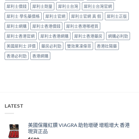
捉
中
犀利士價錢
犀利士劑量
犀利士台灣
犀利士台灣官網
——
藥
犀利士 學名藥價格
犀利士官網
犀利士官網 真 假
犀利士正版
師：
九
犀利士網購
犀利士香港價錢
犀利士香港哪裡買
成
「冇
犀利士香港官網
犀利士香港網購
犀利士香港藥房
網購必利勁
效」
投
美國犀利士 評價
藥房必利勁
雙效果凍偉哥
香港壯陽藥
訴，
其
香港必利勁
香港網購
實
係
食
錯
位
多
過
藥
唔
LATEST
掂〉
中
美國保羅紅鑽 VIAGRA 助勃增硬 增粗增大 香港
現貨正品