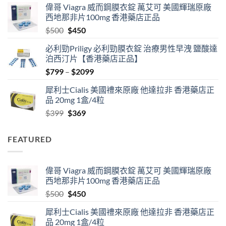
偉哥 Viagra 威而鋼膜衣錠 萬艾可 美國輝瑞原廠
$489
西地那非片100mg 香港藥店正品
through
Original
Current
$
500
$
450
$2500
price
price
必利勁Priligy 必利勁膜衣錠 治療男性早洩 鹽酸達
was:
is:
泊西汀片【香港藥店正品】
$500.
$450.
Price
$
799
–
$
2099
range:
犀利士Cialis 美國禮來原廠 他達拉非 香港藥店正
$799
品 20mg 1盒/4粒
through
Original
Current
$
399
$
369
$2099
price
price
was:
is:
FEATURED
$399.
$369.
偉哥 Viagra 威而鋼膜衣錠 萬艾可 美國輝瑞原廠
西地那非片100mg 香港藥店正品
Original
Current
$
500
$
450
price
price
犀利士Cialis 美國禮來原廠 他達拉非 香港藥店正
was:
is:
品 20mg 1盒/4粒
$500.
$450.