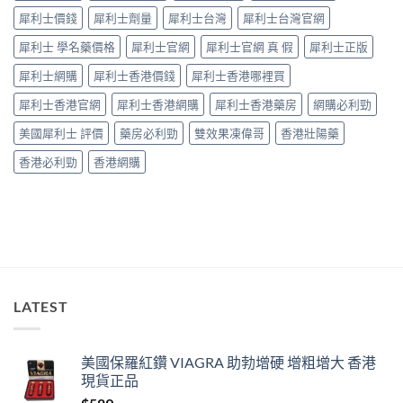
捉
中
犀利士價錢
犀利士劑量
犀利士台灣
犀利士台灣官網
——
藥
犀利士 學名藥價格
犀利士官網
犀利士官網 真 假
犀利士正版
師：
九
犀利士網購
犀利士香港價錢
犀利士香港哪裡買
成
「冇
犀利士香港官網
犀利士香港網購
犀利士香港藥房
網購必利勁
效」
投
美國犀利士 評價
藥房必利勁
雙效果凍偉哥
香港壯陽藥
訴，
其
香港必利勁
香港網購
實
係
食
錯
位
多
過
藥
唔
LATEST
掂〉
中
美國保羅紅鑽 VIAGRA 助勃增硬 增粗增大 香港
現貨正品