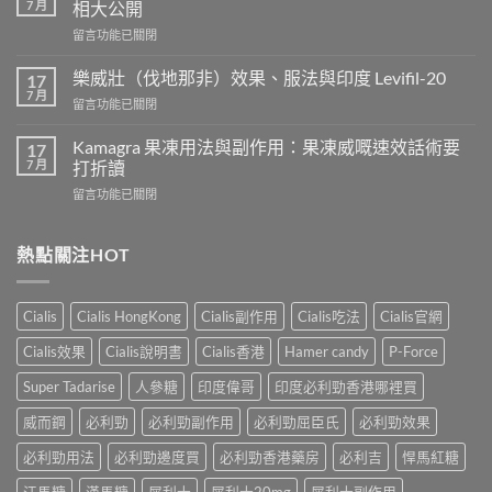
7 月
相大公開
用
在
留言功能已關閉
威
〈正
而
常
鋼
樂威壯（伐地那非）效果、服法與印度 Levifil-20
17
人
會
7 月
在
留言功能已關閉
吃
導
〈樂
犀
致
威
Kamagra 果凍用法與副作用：果凍威嘅速效話術要
利
17
不
壯
7 月
士
打折讀
孕
（伐
會
嗎？
在
留言功能已關閉
地
怎
科
〈Kamagra
那
樣？
學
果
非）
3
實
凍
熱點關注HOT
效
位
證
用
果、
網
告
法
服
友
訴
與
法
真
Cialis
Cialis HongKong
Cialis副作用
Cialis吃法
Cialis官網
你
副
與
實
真
作
印
Cialis效果
Cialis說明書
Cialis香港
Hamer candy
P-Force
體
相，
用：
度
驗
備
果
Levifil-
Super Tadarise
人參糖
印度偉哥
印度必利勁香港哪裡買
＋
孕
凍
20〉
醫
男
威
威而鋼
必利勁
必利勁副作用
必利勁屈臣氏
必利勁效果
中
學
性
嘅
真
必
速
必利勁用法
必利勁邊度買
必利勁香港藥房
必利吉
悍馬紅糖
相
讀〉
效
大
中
汗馬糖
漢馬糖
犀利士
犀利士20mg
犀利士副作用
話