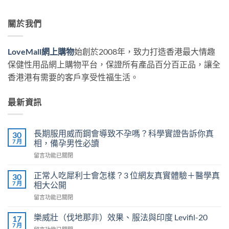
關於我們
LoveMall網上購物
始創於2008年，致力打造香港最大情趣
保健性用品網上購物平台，保證所有產品百分百正品，讓全
香港港有需要的客戶享受性福生活。
最新資訊
長期服用威而鋼會導致不孕嗎？科學實證告訴你真
30
7 月
相，備孕男性必讀
在
留言功能已關閉
〈長
期
正常人吃犀利士會怎樣？3 位網友真實體驗＋醫學真
30
服
7 月
相大公開
用
在
留言功能已關閉
威
〈正
而
常
鋼
樂威壯（伐地那非）效果、服法與印度 Levifil-20
17
人
會
7 月
在