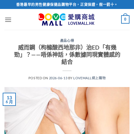
Skip
香港最早的男性健康保健品購物平台，正貨保證，假一罰十。
to
content
0
產品心得
威而鋼（枸櫞酸西地那非）治ED「有幾
勁」？——唔係神話，係數據同現實體感的
結合
POSTED ON
2026-06-13
BY
LOVEMALL網上購物
13
6 月