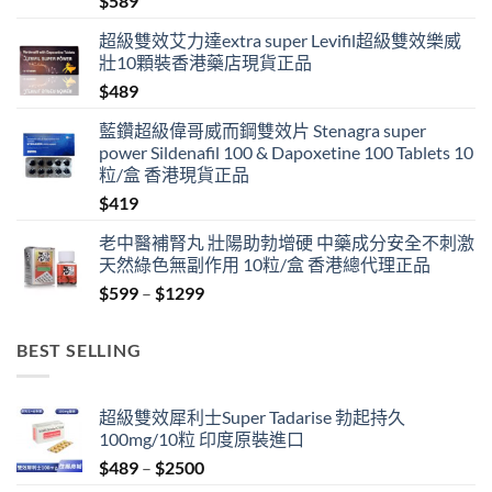
$
589
超級雙效艾力達extra super Levifil超級雙效樂威
壯10顆裝香港藥店現貨正品
$
489
藍鑽超級偉哥威而鋼雙效片 Stenagra super
power Sildenafil 100 & Dapoxetine 100 Tablets 10
粒/盒 香港現貨正品
$
419
老中醫補腎丸 壯陽助勃增硬 中藥成分安全不刺激
天然綠色無副作用 10粒/盒 香港總代理正品
Price
$
599
–
$
1299
range:
$599
BEST SELLING
through
$1299
超級雙效犀利士Super Tadarise 勃起持久
100mg/10粒 印度原裝進口
Price
$
489
–
$
2500
range: