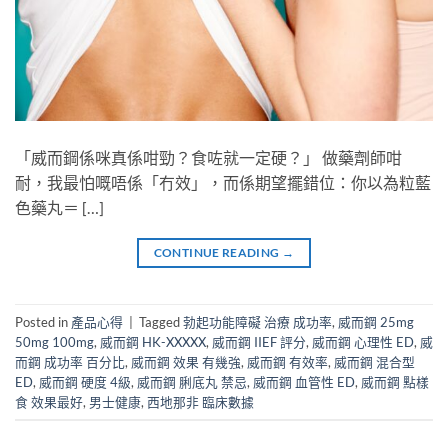
「威而鋼係咪真係咁勁？食咗就一定硬？」 做藥劑師咁
耐，我最怕嘅唔係「冇效」，而係期望擺錯位：你以為粒藍
色藥丸＝ […]
CONTINUE READING
→
Posted in
產品心得
|
Tagged
勃起功能障礙 治療 成功率
,
威而鋼 25mg
50mg 100mg
,
威而鋼 HK-XXXXX
,
威而鋼 IIEF 評分
,
威而鋼 心理性 ED
,
威
而鋼 成功率 百分比
,
威而鋼 效果 有幾強
,
威而鋼 有效率
,
威而鋼 混合型
ED
,
威而鋼 硬度 4級
,
威而鋼 脷底丸 禁忌
,
威而鋼 血管性 ED
,
威而鋼 點樣
食 效果最好
,
男士健康
,
西地那非 臨床數據