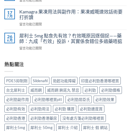
留言功能已關閉
吃
導
〈樂
犀
致
威
Kamagra 果凍用法與副作用：果凍威嘅速效話術要
利
17
不
壯
7 月
士
打折讀
孕
（伐
會
嗎？
在
留言功能已關閉
地
怎
科
〈Kamagra
那
樣？
學
果
非）
犀利士 5mg 點食先有效？冇效嘅原因逐個捉——藥
26
3
實
凍
效
6 月
師：九成「冇效」投訴，其實係食錯位多過藥唔掂
位
證
用
果、
網
告
在
留言功能已關閉
法
服
友
訴
〈犀
與
法
真
你
利
副
與
實
真
士
熱點關注
作
印
體
相，
5mg
用：
度
驗
備
點
果
Levifil-
＋
孕
食
凍
20〉
PDE5抑制劑
Sildenafil
勃起功能障礙
印度必利勁香港哪裡買
醫
男
先
威
中
學
性
有
嘅
台北犀利士
威而鋼
威而鋼 脷底丸 禁忌
必利勁
必利勁價格
真
必
效？
速
相
讀〉
冇
效
必利勁副作用
必利勁哪裡買ptt
必利勁屈臣氏
必利勁效果
大
中
效
話
公
嘅
必利勁有效
必利勁用法
必利勁 購買
必利勁邊度買
術
開〉
原
要
中
因
必利勁香港
必利勁香港藥房
沒有處方箋必利勁哪裡買
打
逐
折
犀利士5mg
犀利士 50mg
犀利士 介紹
犀利士 假 網站
個
讀〉