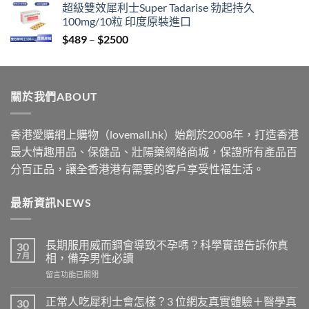
超級雙效犀利士Super Tadarise 勃起持久
$329
100mg/10粒 印度原裝進口
through
Price
$
489
–
$
2500
$2199
range:
$489
through
關於我們ABOUT
$2500
香港愛購網上購物（lovemall.hk）始創於2008年，打造香港
最大情趣用品、保健品、壯陽藥網絡商城，保證所有產品百
分百正品，讓全香港港有需要的客戶享受性福生活。
最新資訊NEWS
長期服用威而鋼會導致不孕嗎？科學實證告訴你真
30
7 月
相，備孕男性必讀
在
留言功能已關閉
〈長
期
正常人吃犀利士會怎樣？3 位網友真實體驗＋醫學真
30
服