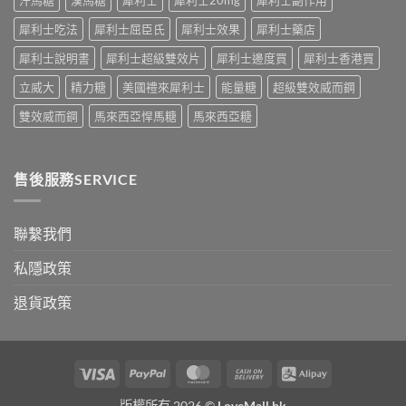
公
術
開〉
犀利士吃法
犀利士屈臣氏
犀利士效果
犀利士藥店
要
中
打
犀利士說明書
犀利士超級雙效片
犀利士邊度買
犀利士香港買
折
讀〉
立威大
精力糖
美國禮來犀利士
能量糖
超級雙效威而鋼
中
雙效威而鋼
馬來西亞悍馬糖
馬來西亞糖
售後服務SERVICE
聯繫我們
私隱政策
退貨政策
Visa
PayPal
MasterCard
Cash
Alipay
On
版權所有 2026 ©
LoveMall.hk