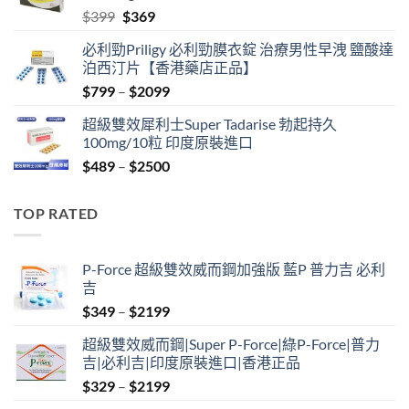
Original
Current
$
399
$
369
price
price
必利勁Priligy 必利勁膜衣錠 治療男性早洩 鹽酸達
was:
is:
泊西汀片【香港藥店正品】
$399.
$369.
Price
$
799
–
$
2099
range:
超級雙效犀利士Super Tadarise 勃起持久
$799
100mg/10粒 印度原裝進口
through
Price
$
489
–
$
2500
$2099
range:
$489
TOP RATED
through
$2500
P-Force 超級雙效威而鋼加強版 藍P 普力吉 必利
吉
Price
$
349
–
$
2199
range:
超級雙效威而鋼|Super P-Force|綠P-Force|普力
$349
吉|必利吉|印度原裝進口|香港正品
through
Price
$
329
–
$
2199
$2199
range: