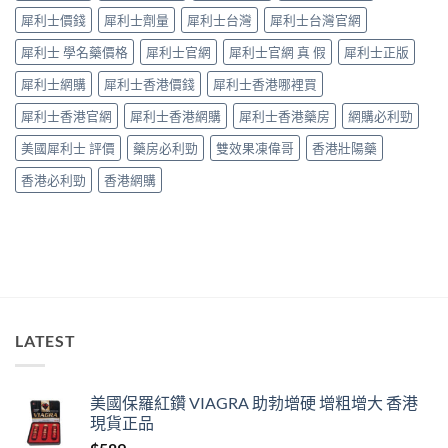
捉
中
犀利士價錢
犀利士劑量
犀利士台灣
犀利士台灣官網
——
藥
犀利士 學名藥價格
犀利士官網
犀利士官網 真 假
犀利士正版
師：
九
犀利士網購
犀利士香港價錢
犀利士香港哪裡買
成
「冇
犀利士香港官網
犀利士香港網購
犀利士香港藥房
網購必利勁
效」
投
美國犀利士 評價
藥房必利勁
雙效果凍偉哥
香港壯陽藥
訴，
其
香港必利勁
香港網購
實
係
食
錯
位
多
過
藥
唔
LATEST
掂〉
中
美國保羅紅鑽 VIAGRA 助勃增硬 增粗增大 香港
現貨正品