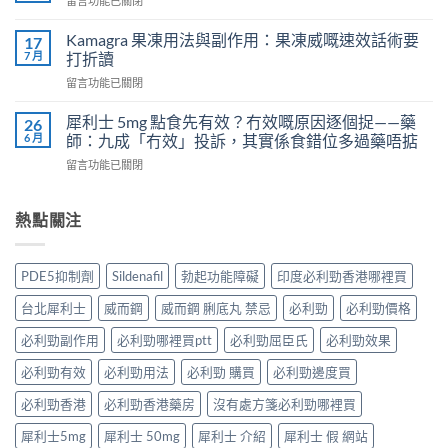
留言功能已關閉
吃
導
〈樂
犀
致
威
Kamagra 果凍用法與副作用：果凍威嘅速效話術要
利
17
不
壯
7 月
士
打折讀
孕
（伐
會
嗎？
在
留言功能已關閉
地
怎
科
〈Kamagra
那
樣？
學
果
非）
犀利士 5mg 點食先有效？冇效嘅原因逐個捉——藥
26
3
實
凍
效
6 月
師：九成「冇效」投訴，其實係食錯位多過藥唔掂
位
證
用
果、
網
告
在
留言功能已關閉
法
服
友
訴
〈犀
與
法
真
你
利
副
與
實
真
士
熱點關注
作
印
體
相，
5mg
用：
度
驗
備
點
果
Levifil-
＋
孕
食
凍
20〉
PDE5抑制劑
Sildenafil
勃起功能障礙
印度必利勁香港哪裡買
醫
男
先
威
中
學
性
有
嘅
台北犀利士
威而鋼
威而鋼 脷底丸 禁忌
必利勁
必利勁價格
真
必
效？
速
相
讀〉
冇
效
必利勁副作用
必利勁哪裡買ptt
必利勁屈臣氏
必利勁效果
大
中
效
話
公
嘅
必利勁有效
必利勁用法
必利勁 購買
必利勁邊度買
術
開〉
原
要
中
因
必利勁香港
必利勁香港藥房
沒有處方箋必利勁哪裡買
打
逐
折
犀利士5mg
犀利士 50mg
犀利士 介紹
犀利士 假 網站
個
讀〉