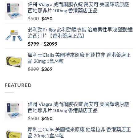
偉哥 Viagra 威而鋼膜衣錠 萬艾可 美國輝瑞原廠
$489
西地那非片100mg 香港藥店正品
through
Original
Current
$
500
$
450
$2500
price
price
必利勁Priligy 必利勁膜衣錠 治療男性早洩 鹽酸達
was:
is:
泊西汀片【香港藥店正品】
$500.
$450.
Price
$
799
–
$
2099
range:
犀利士Cialis 美國禮來原廠 他達拉非 香港藥店正
$799
品 20mg 1盒/4粒
through
Original
Current
$
399
$
369
$2099
price
price
was:
is:
FEATURED
$399.
$369.
偉哥 Viagra 威而鋼膜衣錠 萬艾可 美國輝瑞原廠
西地那非片100mg 香港藥店正品
Original
Current
$
500
$
450
price
price
犀利士Cialis 美國禮來原廠 他達拉非 香港藥店正
was:
is:
品 20mg 1盒/4粒
$500.
$450.