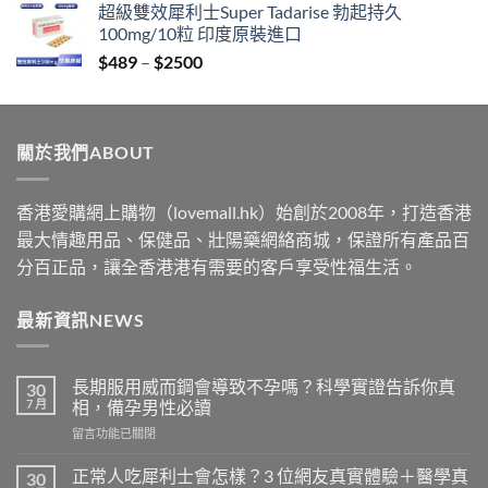
超級雙效犀利士Super Tadarise 勃起持久
$329
100mg/10粒 印度原裝進口
through
Price
$
489
–
$
2500
$2199
range:
$489
through
關於我們ABOUT
$2500
香港愛購網上購物（lovemall.hk）始創於2008年，打造香港
最大情趣用品、保健品、壯陽藥網絡商城，保證所有產品百
分百正品，讓全香港港有需要的客戶享受性福生活。
最新資訊NEWS
長期服用威而鋼會導致不孕嗎？科學實證告訴你真
30
7 月
相，備孕男性必讀
在
留言功能已關閉
〈長
期
正常人吃犀利士會怎樣？3 位網友真實體驗＋醫學真
30
服