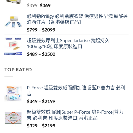
Original
Current
$
399
$
369
price
price
必利勁Priligy 必利勁膜衣錠 治療男性早洩 鹽酸達
was:
is:
泊西汀片【香港藥店正品】
$399.
$369.
Price
$
799
–
$
2099
range:
超級雙效犀利士Super Tadarise 勃起持久
$799
100mg/10粒 印度原裝進口
through
Price
$
489
–
$
2500
$2099
range:
$489
TOP RATED
through
$2500
P-Force 超級雙效威而鋼加強版 藍P 普力吉 必利
吉
Price
$
349
–
$
2199
range:
超級雙效威而鋼|Super P-Force|綠P-Force|普力
$349
吉|必利吉|印度原裝進口|香港正品
through
Price
$
329
–
$
2199
$2199
range: