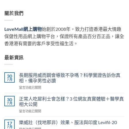
關於我們
LoveMall網上購物
始創於2008年，致力打造香港最大情趣
保健性用品網上購物平台，保證所有產品百分百正品，讓全
香港港有需要的客戶享受性福生活。
最新資訊
長期服用威而鋼會導致不孕嗎？科學實證告訴你真
30
7 月
相，備孕男性必讀
在
留言功能已關閉
〈長
期
正常人吃犀利士會怎樣？3 位網友真實體驗＋醫學真
30
服
7 月
相大公開
用
在
留言功能已關閉
威
〈正
而
常
鋼
樂威壯（伐地那非）效果、服法與印度 Levifil-20
17
人
會
7 月
在