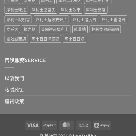
公
術
開〉
犀利士吃法
犀利士屈臣氏
犀利士效果
犀利士藥店
要
中
打
犀利士說明書
犀利士超級雙效片
犀利士邊度買
犀利士香港買
折
讀〉
立威大
精力糖
美國禮來犀利士
能量糖
超級雙效威而鋼
中
雙效威而鋼
馬來西亞悍馬糖
馬來西亞糖
售後服務SERVICE
聯繫我們
私隱政策
退貨政策
Visa
PayPal
MasterCard
Cash
Alipay
On
版權所有 2026 ©
LoveMall.hk