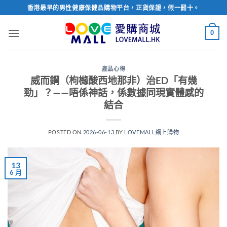
Skip
香港最早的男性健康保健品購物平台，正貨保證，假一罰十。
to
content
0
產品心得
威而鋼（枸櫞酸西地那非）治ED「有幾
勁」？——唔係神話，係數據同現實體感的
結合
POSTED ON
2026-06-13
BY
LOVEMALL網上購物
13
6 月