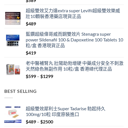
$
589
超級雙效艾力達extra super Levifil超級雙效樂威
壯10顆裝香港藥店現貨正品
$
489
藍鑽超級偉哥威而鋼雙效片 Stenagra super
power Sildenafil 100 & Dapoxetine 100 Tablets 10
粒/盒 香港現貨正品
$
419
老中醫補腎丸 壯陽助勃增硬 中藥成分安全不刺激
天然綠色無副作用 10粒/盒 香港總代理正品
Price
$
599
–
$
1299
range:
$599
BEST SELLING
through
$1299
超級雙效犀利士Super Tadarise 勃起持久
100mg/10粒 印度原裝進口
Price
$
489
–
$
2500
range: