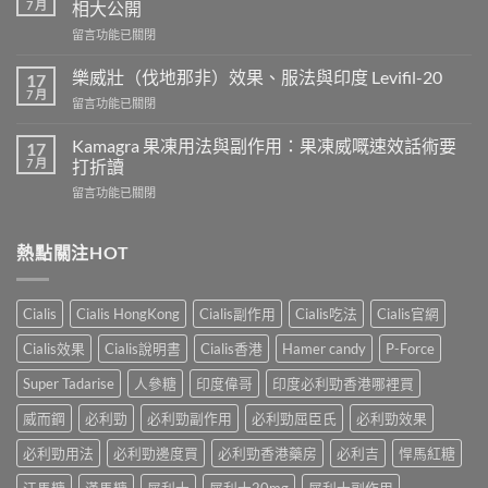
7 月
相大公開
用
在
留言功能已關閉
威
〈正
而
常
鋼
樂威壯（伐地那非）效果、服法與印度 Levifil-20
17
人
會
7 月
在
留言功能已關閉
吃
導
〈樂
犀
致
威
Kamagra 果凍用法與副作用：果凍威嘅速效話術要
利
17
不
壯
7 月
士
打折讀
孕
（伐
會
嗎？
在
留言功能已關閉
地
怎
科
〈Kamagra
那
樣？
學
果
非）
3
實
凍
熱點關注HOT
效
位
證
用
果、
網
告
法
服
友
訴
與
法
真
Cialis
Cialis HongKong
Cialis副作用
Cialis吃法
Cialis官網
你
副
與
實
真
作
印
Cialis效果
Cialis說明書
Cialis香港
Hamer candy
P-Force
體
相，
用：
度
驗
備
果
Levifil-
Super Tadarise
人參糖
印度偉哥
印度必利勁香港哪裡買
＋
孕
凍
20〉
醫
男
威
威而鋼
必利勁
必利勁副作用
必利勁屈臣氏
必利勁效果
中
學
性
嘅
真
必
速
必利勁用法
必利勁邊度買
必利勁香港藥房
必利吉
悍馬紅糖
相
讀〉
效
大
中
汗馬糖
漢馬糖
犀利士
犀利士20mg
犀利士副作用
話