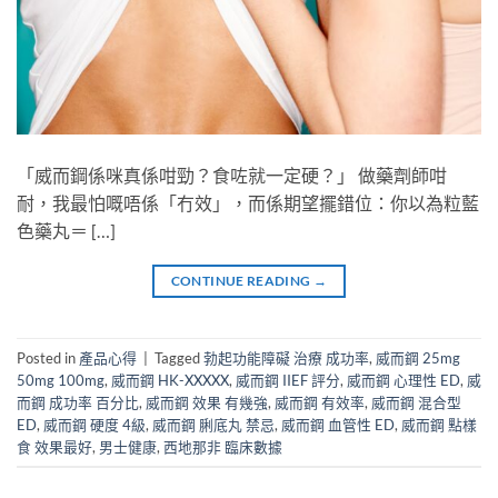
「威而鋼係咪真係咁勁？食咗就一定硬？」 做藥劑師咁
耐，我最怕嘅唔係「冇效」，而係期望擺錯位：你以為粒藍
色藥丸＝ […]
CONTINUE READING
→
Posted in
產品心得
|
Tagged
勃起功能障礙 治療 成功率
,
威而鋼 25mg
50mg 100mg
,
威而鋼 HK-XXXXX
,
威而鋼 IIEF 評分
,
威而鋼 心理性 ED
,
威
而鋼 成功率 百分比
,
威而鋼 效果 有幾強
,
威而鋼 有效率
,
威而鋼 混合型
ED
,
威而鋼 硬度 4級
,
威而鋼 脷底丸 禁忌
,
威而鋼 血管性 ED
,
威而鋼 點樣
食 效果最好
,
男士健康
,
西地那非 臨床數據