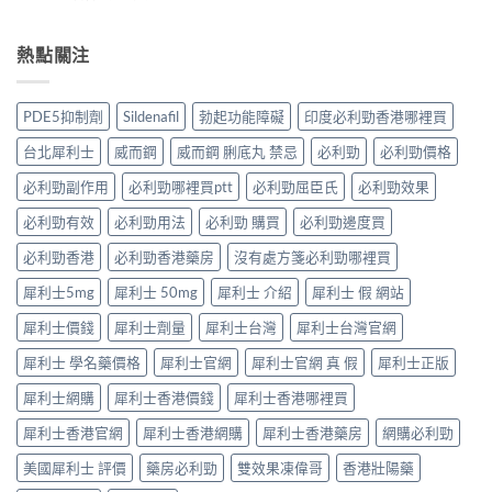
友
訴
〈犀
與
法
真
你
利
副
與
實
真
士
熱點關注
作
印
體
相，
5mg
用：
度
驗
備
點
果
Levifil-
＋
孕
食
凍
20〉
PDE5抑制劑
Sildenafil
勃起功能障礙
印度必利勁香港哪裡買
醫
男
先
威
中
學
性
有
嘅
台北犀利士
威而鋼
威而鋼 脷底丸 禁忌
必利勁
必利勁價格
真
必
效？
速
相
讀〉
冇
效
必利勁副作用
必利勁哪裡買ptt
必利勁屈臣氏
必利勁效果
大
中
效
話
公
嘅
必利勁有效
必利勁用法
必利勁 購買
必利勁邊度買
術
開〉
原
要
中
因
必利勁香港
必利勁香港藥房
沒有處方箋必利勁哪裡買
打
逐
折
犀利士5mg
犀利士 50mg
犀利士 介紹
犀利士 假 網站
個
讀〉
捉
中
犀利士價錢
犀利士劑量
犀利士台灣
犀利士台灣官網
——
藥
犀利士 學名藥價格
犀利士官網
犀利士官網 真 假
犀利士正版
師：
九
犀利士網購
犀利士香港價錢
犀利士香港哪裡買
成
「冇
犀利士香港官網
犀利士香港網購
犀利士香港藥房
網購必利勁
效」
投
美國犀利士 評價
藥房必利勁
雙效果凍偉哥
香港壯陽藥
訴，