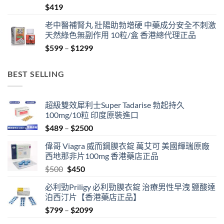
$
419
老中醫補腎丸 壯陽助勃增硬 中藥成分安全不刺激
天然綠色無副作用 10粒/盒 香港總代理正品
Price
$
599
–
$
1299
range:
$599
BEST SELLING
through
$1299
超級雙效犀利士Super Tadarise 勃起持久
100mg/10粒 印度原裝進口
Price
$
489
–
$
2500
range:
偉哥 Viagra 威而鋼膜衣錠 萬艾可 美國輝瑞原廠
$489
西地那非片100mg 香港藥店正品
through
Original
Current
$
500
$
450
$2500
price
price
必利勁Priligy 必利勁膜衣錠 治療男性早洩 鹽酸達
was:
is:
泊西汀片【香港藥店正品】
$500.
$450.
Price
$
799
–
$
2099
range: