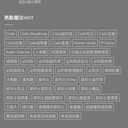
在
留言功能已關閉
地
怎
科
〈Kamagra
那
樣？
學
果
非）
3
實
凍
熱點關注HOT
效
位
證
用
果、
網
告
法
服
友
訴
與
法
真
Cialis
Cialis HongKong
Cialis副作用
Cialis吃法
Cialis官網
你
副
與
實
真
作
印
Cialis效果
Cialis說明書
Cialis香港
Hamer candy
P-Force
體
相，
用：
度
驗
備
果
Levifil-
Super Tadarise
人參糖
印度偉哥
印度必利勁香港哪裡買
＋
孕
凍
20〉
醫
男
威
威而鋼
必利勁
必利勁副作用
必利勁屈臣氏
必利勁效果
中
學
性
嘅
真
必
速
必利勁用法
必利勁邊度買
必利勁香港藥房
必利吉
悍馬紅糖
相
讀〉
效
大
中
汗馬糖
漢馬糖
犀利士
犀利士20mg
犀利士副作用
話
公
術
開〉
犀利士吃法
犀利士屈臣氏
犀利士效果
犀利士藥店
要
中
打
犀利士說明書
犀利士超級雙效片
犀利士邊度買
犀利士香港買
折
讀〉
立威大
精力糖
美國禮來犀利士
能量糖
超級雙效威而鋼
中
雙效威而鋼
馬來西亞悍馬糖
馬來西亞糖