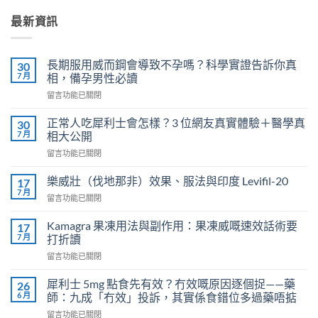
最新資訊
長期服用威而鋼會導致不孕嗎？科學實證告訴你真
30
7 月
相，備孕男性必讀
在
留言功能已關閉
〈長
期
正常人吃犀利士會怎樣？3 位網友真實體驗＋醫學真
30
服
7 月
相大公開
用
在
留言功能已關閉
威
〈正
而
常
鋼
樂威壯（伐地那非）效果、服法與印度 Levifil-20
17
人
會
7 月
在
留言功能已關閉
吃
導
〈樂
犀
致
威
Kamagra 果凍用法與副作用：果凍威嘅速效話術要
利
17
不
壯
7 月
士
打折讀
孕
（伐
會
嗎？
在
留言功能已關閉
地
怎
科
〈Kamagra
那
樣？
學
果
非）
犀利士 5mg 點食先有效？冇效嘅原因逐個捉——藥
26
3
實
凍
效
6 月
師：九成「冇效」投訴，其實係食錯位多過藥唔掂
位
證
用
果、
網
告
在
留言功能已關閉
法
服