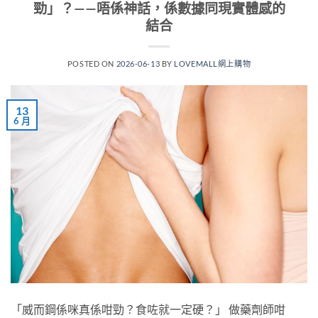
勁」？——唔係神話，係數據同現實體感的
結合
POSTED ON
2026-06-13
BY
LOVEMALL網上購物
13
6 月
「威而鋼係咪真係咁勁？食咗就一定硬？」 做藥劑師咁