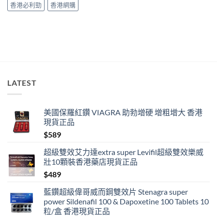
其
香港必利勁
香港網購
實
係
食
錯
位
多
過
藥
唔
LATEST
掂〉
中
美國保羅紅鑽 VIAGRA 助勃增硬 增粗增大 香港
現貨正品
$
589
超級雙效艾力達extra super Levifil超級雙效樂威
壯10顆裝香港藥店現貨正品
$
489
藍鑽超級偉哥威而鋼雙效片 Stenagra super
power Sildenafil 100 & Dapoxetine 100 Tablets 10
粒/盒 香港現貨正品