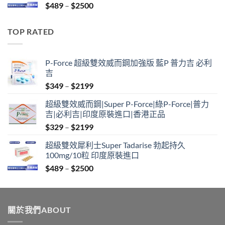
Price
$
489
–
$
2500
$2099
range:
$489
TOP RATED
through
$2500
P-Force 超級雙效威而鋼加強版 藍P 普力吉 必利
吉
Price
$
349
–
$
2199
range:
超級雙效威而鋼|Super P-Force|綠P-Force|普力
$349
吉|必利吉|印度原裝進口|香港正品
through
Price
$
329
–
$
2199
$2199
range:
超級雙效犀利士Super Tadarise 勃起持久
$329
100mg/10粒 印度原裝進口
through
Price
$
489
–
$
2500
$2199
range:
$489
through
關於我們ABOUT
$2500