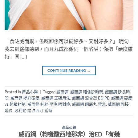
「食咗威而鋼，係咪即係可以硬好多、又耐好多？」 呢句
我去到邊都聽到，而且九成都係同一個陷阱：你把「硬度維
持」同 […]
CONTINUE READING
→
Posted in
產品心得
|
Tagged
威而鋼
,
威而鋼 唔係延時藥
,
威而鋼 延長時
間
,
威而鋼 提升硬度
,
威而鋼 正確用法
,
威而鋼 混合型 ED PE
,
威而鋼 硬度
vs 射精控制
,
威而鋼 純粹 早洩 唔對症
,
威而鋼 脷底丸 禁忌
,
威而鋼 間接
延長
,
必利勁 達泊西汀 延時
產品心得
威而鋼（枸櫞酸西地那非）治ED「有幾