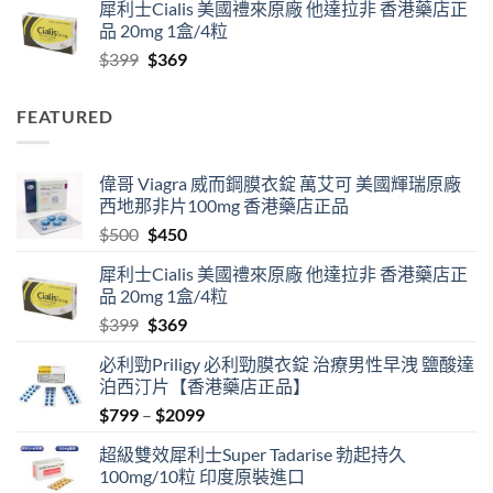
犀利士Cialis 美國禮來原廠 他達拉非 香港藥店正
$799
品 20mg 1盒/4粒
through
Original
Current
$
399
$
369
$2099
price
price
was:
is:
FEATURED
$399.
$369.
偉哥 Viagra 威而鋼膜衣錠 萬艾可 美國輝瑞原廠
西地那非片100mg 香港藥店正品
Original
Current
$
500
$
450
price
price
犀利士Cialis 美國禮來原廠 他達拉非 香港藥店正
was:
is:
品 20mg 1盒/4粒
$500.
$450.
Original
Current
$
399
$
369
price
price
必利勁Priligy 必利勁膜衣錠 治療男性早洩 鹽酸達
was:
is:
泊西汀片【香港藥店正品】
$399.
$369.
Price
$
799
–
$
2099
range:
超級雙效犀利士Super Tadarise 勃起持久
$799
100mg/10粒 印度原裝進口
through