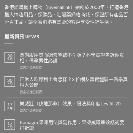
香港愛購網上購物（lovemall.hk）始創於2008年，打造香港
最大情趣用品、保健品、壯陽藥網絡商城，保證所有產品百
分百正品，讓全香港港有需要的客戶享受性福生活。
最新資訊NEWS
長期服用威而鋼會導致不孕嗎？科學實證告訴你真
30
7 月
相，備孕男性必讀
在
留言功能已關閉
〈長
期
正常人吃犀利士會怎樣？3 位網友真實體驗＋醫學真
30
服
7 月
相大公開
用
在
留言功能已關閉
威
〈正
而
常
鋼
樂威壯（伐地那非）效果、服法與印度 Levifil-20
17
人
會
7 月
在
留言功能已關閉
吃
導
〈樂
犀
致
威
Kamagra 果凍用法與副作用：果凍威嘅速效話術要
利
17
不
壯
7 月
士
打折讀
孕
（伐
會
嗎？