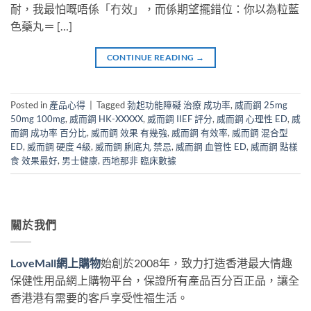
耐，我最怕嘅唔係「冇效」，而係期望擺錯位：你以為粒藍
色藥丸＝ […]
CONTINUE READING
→
Posted in
產品心得
|
Tagged
勃起功能障礙 治療 成功率
,
威而鋼 25mg
50mg 100mg
,
威而鋼 HK-XXXXX
,
威而鋼 IIEF 評分
,
威而鋼 心理性 ED
,
威
而鋼 成功率 百分比
,
威而鋼 效果 有幾強
,
威而鋼 有效率
,
威而鋼 混合型
ED
,
威而鋼 硬度 4級
,
威而鋼 脷底丸 禁忌
,
威而鋼 血管性 ED
,
威而鋼 點樣
食 效果最好
,
男士健康
,
西地那非 臨床數據
關於我們
LoveMall網上購物
始創於2008年，致力打造香港最大情趣
保健性用品網上購物平台，保證所有產品百分百正品，讓全
香港港有需要的客戶享受性福生活。