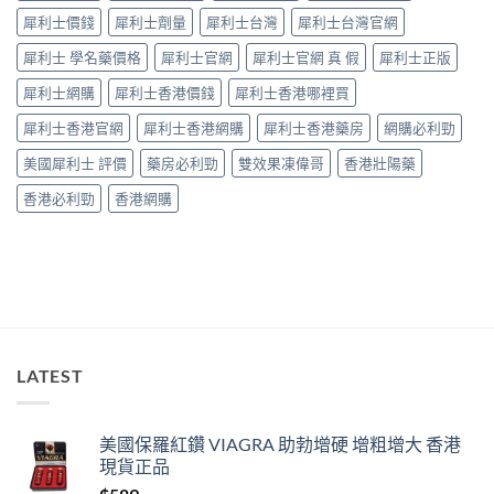
捉
中
犀利士價錢
犀利士劑量
犀利士台灣
犀利士台灣官網
——
藥
犀利士 學名藥價格
犀利士官網
犀利士官網 真 假
犀利士正版
師：
九
犀利士網購
犀利士香港價錢
犀利士香港哪裡買
成
「冇
犀利士香港官網
犀利士香港網購
犀利士香港藥房
網購必利勁
效」
投
美國犀利士 評價
藥房必利勁
雙效果凍偉哥
香港壯陽藥
訴，
其
香港必利勁
香港網購
實
係
食
錯
位
多
過
藥
唔
LATEST
掂〉
中
美國保羅紅鑽 VIAGRA 助勃增硬 增粗增大 香港
現貨正品