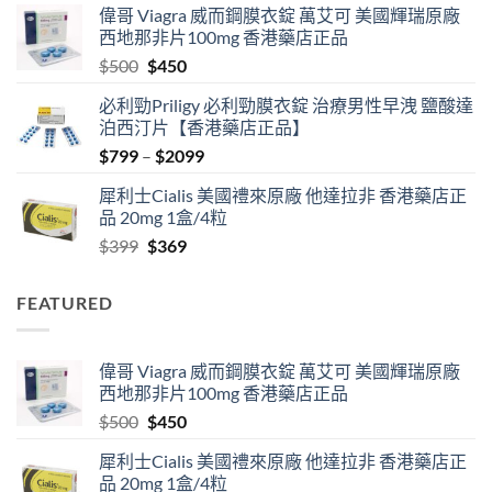
偉哥 Viagra 威而鋼膜衣錠 萬艾可 美國輝瑞原廠
$489
西地那非片100mg 香港藥店正品
through
Original
Current
$
500
$
450
$2500
price
price
必利勁Priligy 必利勁膜衣錠 治療男性早洩 鹽酸達
was:
is:
泊西汀片【香港藥店正品】
$500.
$450.
Price
$
799
–
$
2099
range:
犀利士Cialis 美國禮來原廠 他達拉非 香港藥店正
$799
品 20mg 1盒/4粒
through
Original
Current
$
399
$
369
$2099
price
price
was:
is:
FEATURED
$399.
$369.
偉哥 Viagra 威而鋼膜衣錠 萬艾可 美國輝瑞原廠
西地那非片100mg 香港藥店正品
Original
Current
$
500
$
450
price
price
犀利士Cialis 美國禮來原廠 他達拉非 香港藥店正
was:
is:
品 20mg 1盒/4粒
$500.
$450.