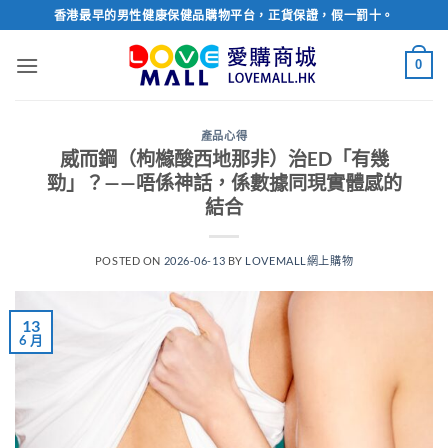
Skip
香港最早的男性健康保健品購物平台，正貨保證，假一罰十。
to
content
0
產品心得
威而鋼（枸櫞酸西地那非）治ED「有幾
勁」？——唔係神話，係數據同現實體感的
結合
POSTED ON
2026-06-13
BY
LOVEMALL網上購物
13
6 月