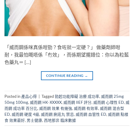
「威而鋼係咪真係咁勁？食咗就一定硬？」 做藥劑師咁
耐，我最怕嘅唔係「冇效」，而係期望擺錯位：你以為粒藍
色藥丸＝ […]
CONTINUE READING
→
Posted in
產品心得
|
Tagged
勃起功能障礙 治療 成功率
,
威而鋼 25mg
50mg 100mg
,
威而鋼 HK-XXXXX
,
威而鋼 IIEF 評分
,
威而鋼 心理性 ED
,
威
而鋼 成功率 百分比
,
威而鋼 效果 有幾強
,
威而鋼 有效率
,
威而鋼 混合型
ED
,
威而鋼 硬度 4級
,
威而鋼 脷底丸 禁忌
,
威而鋼 血管性 ED
,
威而鋼 點樣
食 效果最好
,
男士健康
,
西地那非 臨床數據