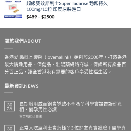
超級雙效犀利士Super Tadarise 勃起持久
$329
100mg/10粒 印度原裝進口
through
Price
$
489
–
$
2500
$2199
range:
$489
through
關於我們ABOUT
$2500
香港愛購網上購物（lovemall.hk）始創於2008年，打造香港
最大情趣用品、保健品、壯陽藥網絡商城，保證所有產品百
分百正品，讓全香港港有需要的客戶享受性福生活。
最新資訊NEWS
長期服用威而鋼會導致不孕嗎？科學實證告訴你真
30
7 月
相，備孕男性必讀
在
留言功能已關閉
〈長
期
正常人吃犀利士會怎樣？3 位網友真實體驗＋醫學真
30
服