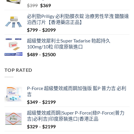
Original
Current
$
399
$
369
price
price
必利勁Priligy 必利勁膜衣錠 治療男性早洩 鹽酸達
was:
is:
泊西汀片【香港藥店正品】
$399.
$369.
Price
$
799
–
$
2099
range:
超級雙效犀利士Super Tadarise 勃起持久
$799
100mg/10粒 印度原裝進口
through
Price
$
489
–
$
2500
$2099
range:
$489
TOP RATED
through
$2500
P-Force 超級雙效威而鋼加強版 藍P 普力吉 必利
吉
Price
$
349
–
$
2199
range:
超級雙效威而鋼|Super P-Force|綠P-Force|普力
$349
吉|必利吉|印度原裝進口|香港正品
through
Price
$
329
–
$
2199
$2199
range: