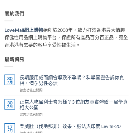
關於我們
LoveMall網上購物
始創於2008年，致力打造香港最大情趣
保健性用品網上購物平台，保證所有產品百分百正品，讓全
香港港有需要的客戶享受性福生活。
最新資訊
長期服用威而鋼會導致不孕嗎？科學實證告訴你真
30
7 月
相，備孕男性必讀
在
留言功能已關閉
〈長
期
正常人吃犀利士會怎樣？3 位網友真實體驗＋醫學真
30
服
7 月
相大公開
用
在
留言功能已關閉
威
〈正
而
常
鋼
樂威壯（伐地那非）效果、服法與印度 Levifil-20
17
人
會
7 月
在