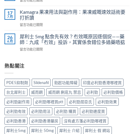
留言功能已關閉
吃
導
〈樂
犀
致
威
Kamagra 果凍用法與副作用：果凍威嘅速效話術要
利
17
不
壯
7 月
士
打折讀
孕
（伐
會
嗎？
在
留言功能已關閉
地
怎
科
〈Kamagra
那
樣？
學
果
非）
犀利士 5mg 點食先有效？冇效嘅原因逐個捉——藥
26
3
實
凍
效
6 月
師：九成「冇效」投訴，其實係食錯位多過藥唔掂
位
證
用
果、
網
告
在
留言功能已關閉
法
服
友
訴
〈犀
與
法
真
你
利
副
與
實
真
士
熱點關注
作
印
體
相，
5mg
用：
度
驗
備
點
果
Levifil-
＋
孕
食
凍
20〉
PDE5抑制劑
Sildenafil
勃起功能障礙
印度必利勁香港哪裡買
醫
男
先
威
中
學
性
有
嘅
台北犀利士
威而鋼
威而鋼 脷底丸 禁忌
必利勁
必利勁價格
真
必
效？
速
相
讀〉
冇
效
必利勁副作用
必利勁哪裡買ptt
必利勁屈臣氏
必利勁效果
大
中
效
話
公
嘅
必利勁有效
必利勁用法
必利勁 購買
必利勁邊度買
術
開〉
原
要
中
因
必利勁香港
必利勁香港藥房
沒有處方箋必利勁哪裡買
打
逐
折
犀利士5mg
犀利士 50mg
犀利士 介紹
犀利士 假 網站
個
讀〉