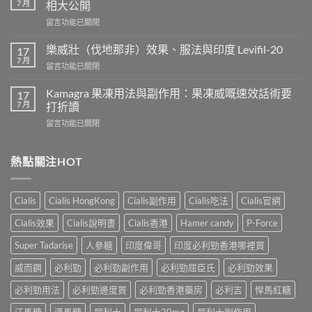
7 月
相大公開
用
在
留言功能已關閉
威
〈正
而
常
鋼
樂威壯（伐地那非）效果、服法與印度 Levifil-20
17
人
會
7 月
在
留言功能已關閉
吃
導
〈樂
犀
致
威
Kamagra 果凍用法與副作用：果凍威嘅速效話術要
利
17
不
壯
7 月
士
打折讀
孕
（伐
會
嗎？
在
留言功能已關閉
地
怎
科
〈Kamagra
那
樣？
學
果
非）
3
實
凍
熱點關注HOT
效
位
證
用
果、
網
告
法
服
友
訴
與
法
真
Cialis
Cialis HongKong
Cialis副作用
Cialis吃法
Cialis官網
你
副
與
實
真
作
印
Cialis效果
Cialis說明書
Cialis香港
Hamer candy
P-Force
體
相，
用：
度
驗
備
果
Levifil-
Super Tadarise
人參糖
印度偉哥
印度必利勁香港哪裡買
＋
孕
凍
20〉
醫
男
威
威而鋼
必利勁
必利勁副作用
必利勁屈臣氏
必利勁效果
中
學
性
嘅
真
必
速
必利勁用法
必利勁邊度買
必利勁香港藥房
必利吉
悍馬紅糖
相
讀〉
效
大
中
汗馬糖
漢馬糖
犀利士
犀利士20mg
犀利士副作用
話