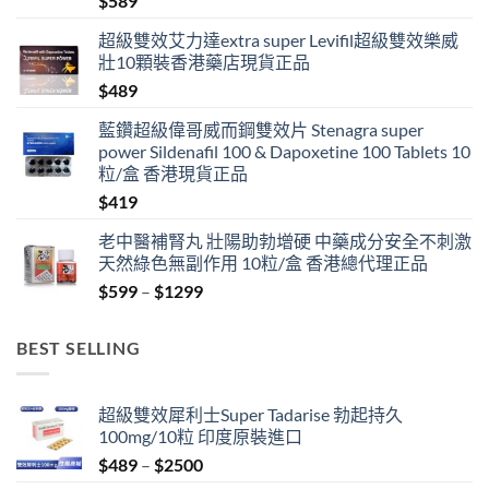
$
589
超級雙效艾力達extra super Levifil超級雙效樂威
壯10顆裝香港藥店現貨正品
$
489
藍鑽超級偉哥威而鋼雙效片 Stenagra super
power Sildenafil 100 & Dapoxetine 100 Tablets 10
粒/盒 香港現貨正品
$
419
老中醫補腎丸 壯陽助勃增硬 中藥成分安全不刺激
天然綠色無副作用 10粒/盒 香港總代理正品
Price
$
599
–
$
1299
range:
$599
BEST SELLING
through
$1299
超級雙效犀利士Super Tadarise 勃起持久
100mg/10粒 印度原裝進口
Price
$
489
–
$
2500
range: