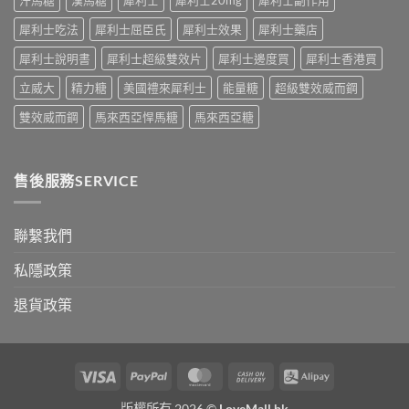
公
術
開〉
犀利士吃法
犀利士屈臣氏
犀利士效果
犀利士藥店
要
中
打
犀利士說明書
犀利士超級雙效片
犀利士邊度買
犀利士香港買
折
讀〉
立威大
精力糖
美國禮來犀利士
能量糖
超級雙效威而鋼
中
雙效威而鋼
馬來西亞悍馬糖
馬來西亞糖
售後服務SERVICE
聯繫我們
私隱政策
退貨政策
Visa
PayPal
MasterCard
Cash
Alipay
On
版權所有 2026 ©
LoveMall.hk