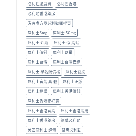
「冇
必利勁邊度買
必利勁香港
效」
投
必利勁香港藥房
訴，
其
沒有處方箋必利勁哪裡買
實
係
犀利士5mg
犀利士 50mg
食
犀利士 介紹
犀利士 假 網站
錯
位
犀利士價錢
犀利士劑量
多
過
犀利士台灣
犀利士台灣官網
藥
唔
犀利士 學名藥價格
犀利士官網
掂〉
中
犀利士官網 真 假
犀利士正版
犀利士網購
犀利士香港價錢
犀利士香港哪裡買
犀利士香港官網
犀利士香港網購
犀利士香港藥房
網購必利勁
美國犀利士 評價
藥房必利勁