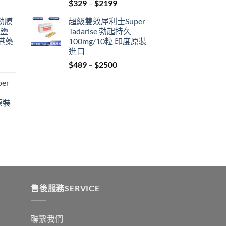
Price
$
329
–
$
2199
range:
利勁膜
超級雙效犀利士Super
$329
 鹽
Tadarise 勃起持久
through
港藥
100mg/10粒 印度原裝
$2199
進口
Price
$
489
–
$
2500
:
range:
er
$489
ugh
through
原裝
9
$2500
:
ugh
0
售後服務SERVICE
聯繫我們