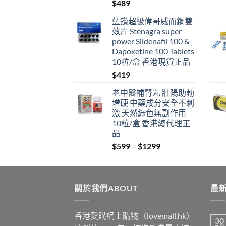
$
489
藍鑽超級偉哥威而鋼雙
效片 Stenagra super
power Sildenafil 100 &
Dapoxetine 100 Tablets
10粒/盒 香港現貨正品
$
419
老中醫補腎丸 壯陽助勃
增硬 中藥成分安全不刺
激 天然綠色無副作用
10粒/盒 香港總代理正
品
Price
$
599
–
$
1299
range:
$599
through
關於我們ABOUT
$1299
最新
香港愛購網上購物（lovemall.hk）
30