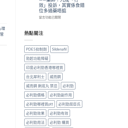
法
法
體
備
效」投訴，其實係食錯
與
與
驗
孕
位多過藥唔掂
副
印
＋
男
作
度
醫
性
在
留言功能已關閉
用：
Levifil-
學
必
〈犀
果
20〉
真
讀〉
利
心理
凍
中
相
中
士
熱點關注
血管
威
大
5mg
嘅
公
點
速
開〉
食
PDE5抑制劑
Sildenafil
效
中
先
話
有
勃起功能障礙
術
效？
要
冇
印度必利勁香港哪裡買
打
效
折
嘅
台北犀利士
威而鋼
讀〉
原
中
因
威而鋼 脷底丸 禁忌
必利勁
逐
必利勁價格
必利勁副作用
個
捉
必利勁哪裡買ptt
必利勁屈臣氏
——
藥
必利勁效果
必利勁有效
師：
九
必利勁用法
必利勁 購買
成