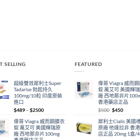
T SELLING
FEATURED
超級雙效犀利士Super
偉哥 Viagra 威而
Tadarise 勃起持久
錠 萬艾可 美國輝
100mg/10粒 印度原裝
廠 西地那非片100
進口
香港藥店正品
Price
Original
Current
$
489
–
$
2500
$
500
$
450
range:
price
price
偉哥 Viagra 威而鋼膜衣
犀利士Cialis 美國
$489
was:
is:
錠 萬艾可 美國輝瑞原
原廠 他達拉非 香
through
$500.
$450.
廠 西地那非片100mg
店正品 20mg 1盒/
$2500
香港藥店正品