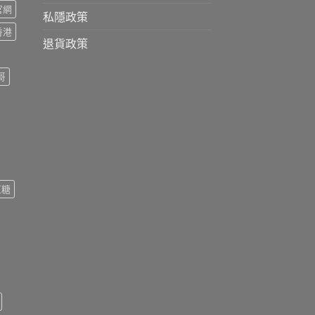
s官網
私隱政策
s香港
退貨政策
哥
紅糖