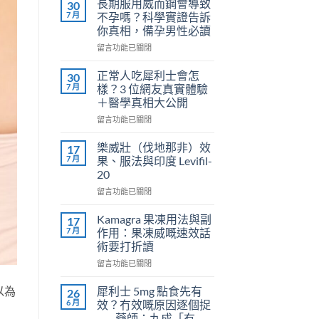
長期服用威而鋼會導致
30
7 月
不孕嗎？科學實證告訴
你真相，備孕男性必讀
在
留言功能已關閉
〈長
期
正常人吃犀利士會怎
30
服
7 月
樣？3 位網友真實體驗
用
＋醫學真相大公開
威
在
而
留言功能已關閉
〈正
鋼
常
會
樂威壯（伐地那非）效
17
人
導
7 月
果、服法與印度 Levifil-
吃
致
20
犀
不
在
利
留言功能已關閉
孕
〈樂
士
嗎？
威
會
科
Kamagra 果凍用法與副
17
壯
怎
學
7 月
作用：果凍威嘅速效話
（伐
樣？
實
術要打折讀
地
3
證
在
那
留言功能已關閉
位
告
〈Kamagra
非）
網
訴
果
效
友
以為
你
犀利士 5mg 點食先有
26
凍
果、
真
真
6 月
效？冇效嘅原因逐個捉
用
服
實
相，
——藥師：九成「冇