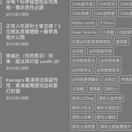
孕嗎？科學實證告訴你真
Cialis副作用
Cialis吃法
Ciali
相，備孕男性必讀
Cialis效果
Cialis說明書
Ciali
在
留言功能已關閉
〈長
Hamer candy
P-Force
期
正常人吃犀利士會怎樣？3
服
位網友真實體驗＋醫學真
Super Tadarise
人參糖
印度偉
用
相大公開
威
印度必利勁香港哪裡買
威而鋼
在
而
留言功能已關閉
〈正
鋼
必利勁
必利勁副作用
常
會
樂威壯（伐地那非）效
人
導
必利勁屈臣氏
必利勁效果
果、服法與印度 Levifil-20
吃
致
在
留言功能已關閉
犀
不
必利勁用法
必利勁邊度買
〈樂
利
孕
威
士
Kamagra 果凍用法與副作
必利勁香港藥房
必利吉
悍馬
嗎？
壯
會
科
用：果凍威嘅速效話術要
（伐
汗馬糖
漢馬糖
犀利士
怎
學
打折讀
地
樣？
實
在
犀利士20mg
犀利士副作用
那
留言功能已關閉
3
證
〈Kamagra
非）
位
告
犀利士吃法
犀利士屈臣氏
果
效
網
訴
凍
果、
友
你
犀利士效果
犀利士藥店
用
服
真
真
法
法
實
相，
犀利士說明書
犀利士超級雙效片
與
與
體
備