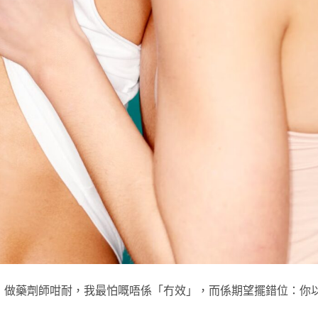
 做藥劑師咁耐，我最怕嘅唔係「冇效」，而係期望擺錯位：你