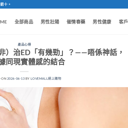
一罰十。
ME
全部商品
男性壯陽
催情春藥
男性健康
客
產品心得
非）治ED「有幾勁」？——唔係神話，
據同現實體感的結合
D ON
2026-06-13
BY
LOVEMALL網上購物