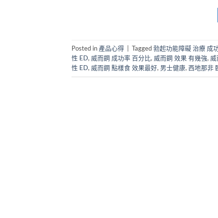
Posted in
產品心得
|
Tagged
勃起功能障礙 治療 成
性 ED
,
威而鋼 成功率 百分比
,
威而鋼 效果 有幾強
,
威
性 ED
,
威而鋼 點樣食 效果最好
,
男士健康
,
西地那非 