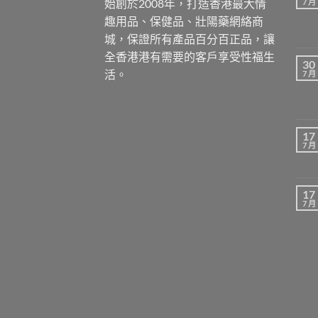
始創於2008年，打造香港最大情
7 月
趣用品、保健品、壯陽藥網絡商
城，保證所有產品百分百正品，讓
全香港港有需要的客戶享受性福生
30
活。
7 月
17
7 月
17
7 月