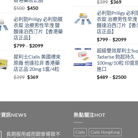
Original
Current
$
399
$
369
Original
Current
$
500
$
450
price
price
必利勁Priligy 必
price
price
was:
is:
必利勁Priligy 必利勁膜
衣錠 治療男性早洩
was:
is:
$399.
$369.
衣錠 治療男性早洩 鹽
酸達泊西汀片【香
$500.
$450.
酸達泊西汀片【香港藥
店正品】
店正品】
Price
$
799
–
$
2099
Price
$
799
–
$
2099
range
超級雙效犀利士Sup
range:
$799
犀利士Cialis 美國禮來
Tadarise 勃起持久
$799
thro
原廠 他達拉非 香港藥
100mg/10粒 印度
through
$209
店正品 20mg 1盒/4粒
進口
$2099
Original
Current
Price
$
399
$
369
$
489
–
$
2500
price
price
range
was:
is:
$489
$399.
$369.
thro
$250
資訊NEWS
熱點關注HOT
Cialis
Cialis HongKong
長期服用威而鋼會導致不