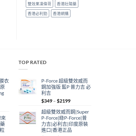
雙效果凍偉哥
香港壯陽藥
香港必利勁
香港網購
TOP RATED
鋼膜衣
P-Force 超級雙效威而
瑞原
鋼加強版 藍P 普力吉 必
mg
利吉
Price
$
349
–
$
2199
range:
超級雙效威而鋼|Super
$349
禮來
P-Force|綠P-Force|普
through
港藥
力吉|必利吉|印度原裝
$2199
4粒
進口|香港正品