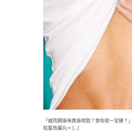
「威而鋼係咪真係咁勁？食咗就一定硬？」
粒藍色藥丸＝ […]