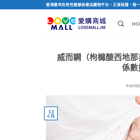
Skip
香港最早的男性健康保健品購物平台，正貨保證，假
to
content
HO
威而鋼（枸櫞酸西地那
係數
POSTE
13
6 月