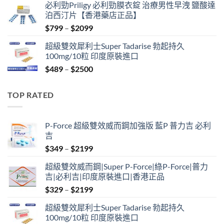
必利勁Priligy 必利勁膜衣錠 治療男性早洩 鹽酸達
was:
is:
泊西汀片【香港藥店正品】
$399.
$369.
Price
$
799
–
$
2099
range:
超級雙效犀利士Super Tadarise 勃起持久
$799
100mg/10粒 印度原裝進口
through
Price
$
489
–
$
2500
$2099
range:
$489
TOP RATED
through
$2500
P-Force 超級雙效威而鋼加強版 藍P 普力吉 必利
吉
Price
$
349
–
$
2199
range:
超級雙效威而鋼|Super P-Force|綠P-Force|普力
$349
吉|必利吉|印度原裝進口|香港正品
through
Price
$
329
–
$
2199
$2199
range:
超級雙效犀利士Super Tadarise 勃起持久
$329
100mg/10粒 印度原裝進口
through