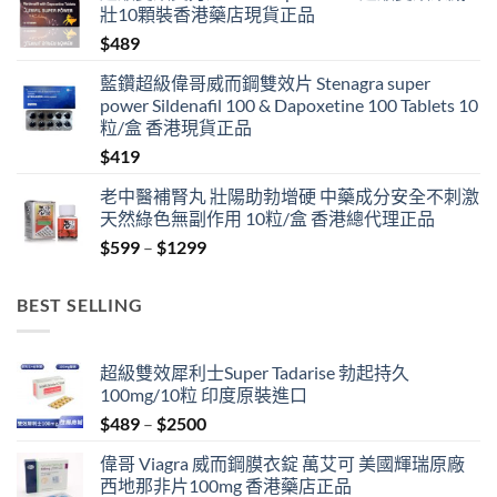
壯10顆裝香港藥店現貨正品
$
489
藍鑽超級偉哥威而鋼雙效片 Stenagra super
power Sildenafil 100 & Dapoxetine 100 Tablets 10
粒/盒 香港現貨正品
$
419
老中醫補腎丸 壯陽助勃增硬 中藥成分安全不刺激
天然綠色無副作用 10粒/盒 香港總代理正品
Price
$
599
–
$
1299
range:
$599
BEST SELLING
through
$1299
超級雙效犀利士Super Tadarise 勃起持久
100mg/10粒 印度原裝進口
Price
$
489
–
$
2500
range:
偉哥 Viagra 威而鋼膜衣錠 萬艾可 美國輝瑞原廠
$489
西地那非片100mg 香港藥店正品
through