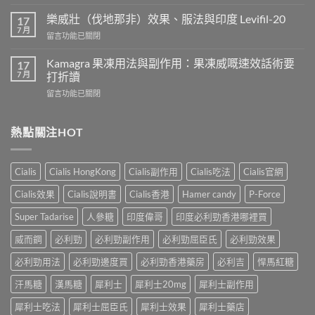
〈正
而
常
鋼
樂威壯（伐地那非）效果、服法與印度 Levifil-20
17
人
會
7 月
在
留言功能已關閉
吃
導
〈樂
犀
致
威
Kamagra 果凍用法與副作用：果凍威嘅速效話術要
利
17
不
壯
7 月
士
打折讀
孕
（伐
會
嗎？
在
留言功能已關閉
地
怎
科
〈Kamagra
那
樣？
學
果
非）
3
實
凍
熱點關注HOT
效
位
證
用
果、
網
告
法
服
友
訴
與
法
真
Cialis
Cialis HongKong
Cialis副作用
Cialis吃法
Cialis官網
你
副
與
實
真
作
印
Cialis效果
Cialis說明書
Cialis香港
Hamer candy
P-Force
體
相，
用：
度
驗
備
果
Levifil-
Super Tadarise
人參糖
印度偉哥
印度必利勁香港哪裡買
＋
孕
凍
20〉
醫
男
威
威而鋼
必利勁
必利勁副作用
必利勁屈臣氏
必利勁效果
中
學
性
嘅
真
必
速
必利勁用法
必利勁邊度買
必利勁香港藥房
必利吉
悍馬紅糖
相
讀〉
效
大
中
汗馬糖
漢馬糖
犀利士
犀利士20mg
犀利士副作用
話
公
術
開〉
犀利士吃法
犀利士屈臣氏
犀利士效果
犀利士藥店
要
中