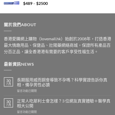
Price
$
489
–
$
2500
$2199
range:
$489
through
關於我們ABOUT
$2500
香港愛購網上購物（lovemall.hk）始創於2008年，打造香港
最大情趣用品、保健品、壯陽藥網絡商城，保證所有產品百
分百正品，讓全香港港有需要的客戶享受性福生活。
最新資訊NEWS
長期服用威而鋼會導致不孕嗎？科學實證告訴你真
30
7 月
相，備孕男性必讀
在
留言功能已關閉
〈長
期
正常人吃犀利士會怎樣？3 位網友真實體驗＋醫學真
30
服
7 月
相大公開
用
在
留言功能已關閉
威