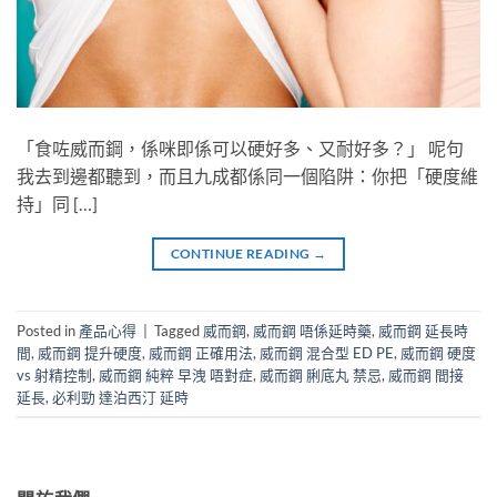
「食咗威而鋼，係咪即係可以硬好多、又耐好多？」 呢句
我去到邊都聽到，而且九成都係同一個陷阱：你把「硬度維
持」同 […]
CONTINUE READING
→
Posted in
產品心得
|
Tagged
威而鋼
,
威而鋼 唔係延時藥
,
威而鋼 延長時
間
,
威而鋼 提升硬度
,
威而鋼 正確用法
,
威而鋼 混合型 ED PE
,
威而鋼 硬度
vs 射精控制
,
威而鋼 純粹 早洩 唔對症
,
威而鋼 脷底丸 禁忌
,
威而鋼 間接
延長
,
必利勁 達泊西汀 延時