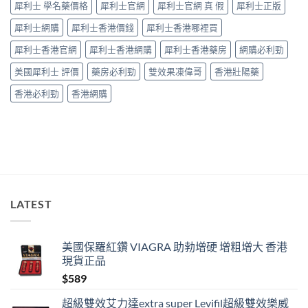
犀利士 學名藥價格
犀利士官網
犀利士官網 真 假
犀利士正版
師：
九
犀利士網購
犀利士香港價錢
犀利士香港哪裡買
成
「冇
犀利士香港官網
犀利士香港網購
犀利士香港藥房
網購必利勁
效」
投
美國犀利士 評價
藥房必利勁
雙效果凍偉哥
香港壯陽藥
訴，
其
香港必利勁
香港網購
實
係
食
錯
位
多
過
藥
唔
LATEST
掂〉
中
美國保羅紅鑽 VIAGRA 助勃增硬 增粗增大 香港
現貨正品
$
589
超級雙效艾力達extra super Levifil超級雙效樂威