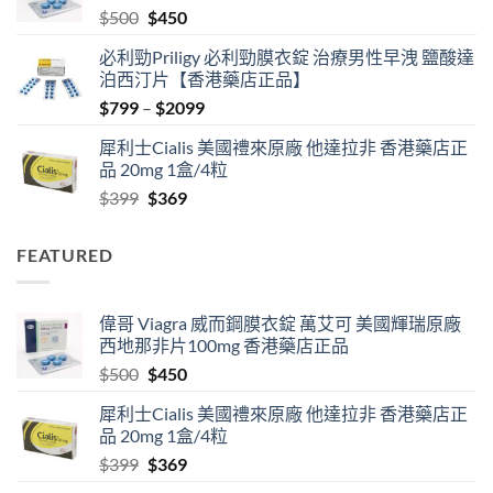
Original
Current
$
500
$
450
$2500
price
price
必利勁Priligy 必利勁膜衣錠 治療男性早洩 鹽酸達
was:
is:
泊西汀片【香港藥店正品】
$500.
$450.
Price
$
799
–
$
2099
range:
犀利士Cialis 美國禮來原廠 他達拉非 香港藥店正
$799
品 20mg 1盒/4粒
through
Original
Current
$
399
$
369
$2099
price
price
was:
is:
FEATURED
$399.
$369.
偉哥 Viagra 威而鋼膜衣錠 萬艾可 美國輝瑞原廠
西地那非片100mg 香港藥店正品
Original
Current
$
500
$
450
price
price
犀利士Cialis 美國禮來原廠 他達拉非 香港藥店正
was:
is:
品 20mg 1盒/4粒
$500.
$450.
Original
Current
$
399
$
369
price
price