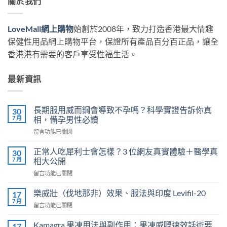
關於我們
LoveMall網上購物
始創於2008年，致力打造香港最大情趣
保健性用品網上購物平台，保證所有產品百分百正品，讓全
香港港有需要的客戶享受性福生活。
最新資訊
長期服用威而鋼會導致不孕嗎？科學實證告訴你真
30
7 月
相，備孕男性必讀
在
留言功能已關閉
〈長
期
正常人吃犀利士會怎樣？3 位網友真實體驗＋醫學真
30
服
7 月
相大公開
用
在
留言功能已關閉
威
〈正
而
常
鋼
樂威壯（伐地那非）效果、服法與印度 Levifil-20
17
人
會
7 月
在
留言功能已關閉
吃
導
〈樂
犀
致
威
Kamagra 果凍用法與副作用：果凍威嘅速效話術要
利
17
不