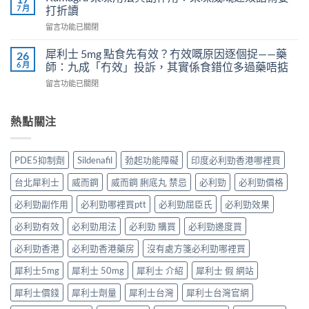
壯
7 月
士
打折讀
孕
（伐
會
嗎？
在
留言功能已關閉
地
怎
科
〈Kamagra
那
樣？
學
果
非）
犀利士 5mg 點食先有效？冇效嘅原因逐個捉——藥
26
3
實
凍
效
6 月
師：九成「冇效」投訴，其實係食錯位多過藥唔掂
位
證
用
果、
網
告
在
留言功能已關閉
法
服
友
訴
〈犀
與
法
真
你
利
副
與
實
真
士
熱點關注
作
印
體
相，
5mg
用：
度
驗
備
點
果
Levifil-
＋
孕
食
凍
20〉
PDE5抑制劑
Sildenafil
勃起功能障礙
印度必利勁香港哪裡買
醫
男
先
威
中
學
性
有
嘅
台北犀利士
威而鋼
威而鋼 脷底丸 禁忌
必利勁
必利勁價格
真
必
效？
速
相
讀〉
冇
效
必利勁副作用
必利勁哪裡買ptt
必利勁屈臣氏
必利勁效果
大
中
效
話
公
嘅
必利勁有效
必利勁用法
必利勁 購買
必利勁邊度買
術
開〉
原
要
中
因
必利勁香港
必利勁香港藥房
沒有處方箋必利勁哪裡買
打
逐
折
犀利士5mg
犀利士 50mg
犀利士 介紹
犀利士 假 網站
個
讀〉
捉
中
犀利士價錢
犀利士劑量
犀利士台灣
犀利士台灣官網
——
藥