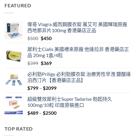
was:
is:
FEATURED
$399.
$369.
偉哥 Viagra 威而鋼膜衣錠 萬艾可 美國輝瑞原廠
西地那非片100mg 香港藥店正品
Original
Current
$
500
$
450
price
price
犀利士Cialis 美國禮來原廠 他達拉非 香港藥店正
was:
is:
品 20mg 1盒/4粒
$500.
$450.
Original
Current
$
399
$
369
price
price
必利勁Priligy 必利勁膜衣錠 治療男性早洩 鹽酸達
was:
is:
泊西汀片【香港藥店正品】
$399.
$369.
Price
$
799
–
$
2099
range:
超級雙效犀利士Super Tadarise 勃起持久
$799
100mg/10粒 印度原裝進口
through
Price
$
489
–
$
2500
$2099
range:
$489
TOP RATED
through