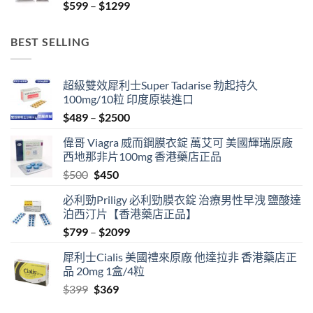
Price
$
599
–
$
1299
range:
$599
BEST SELLING
through
$1299
超級雙效犀利士Super Tadarise 勃起持久
100mg/10粒 印度原裝進口
Price
$
489
–
$
2500
range:
偉哥 Viagra 威而鋼膜衣錠 萬艾可 美國輝瑞原廠
$489
西地那非片100mg 香港藥店正品
through
Original
Current
$
500
$
450
$2500
price
price
必利勁Priligy 必利勁膜衣錠 治療男性早洩 鹽酸達
was:
is:
泊西汀片【香港藥店正品】
$500.
$450.
Price
$
799
–
$
2099
range:
犀利士Cialis 美國禮來原廠 他達拉非 香港藥店正
$799
品 20mg 1盒/4粒
through
Original
Current
$
399
$
369
$2099
price
price