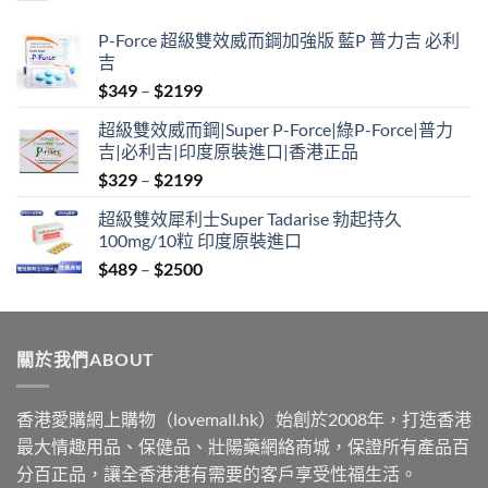
$2500
P-Force 超級雙效威而鋼加強版 藍P 普力吉 必利
吉
Price
$
349
–
$
2199
range:
超級雙效威而鋼|Super P-Force|綠P-Force|普力
$349
吉|必利吉|印度原裝進口|香港正品
through
Price
$
329
–
$
2199
$2199
range:
超級雙效犀利士Super Tadarise 勃起持久
$329
100mg/10粒 印度原裝進口
through
Price
$
489
–
$
2500
$2199
range:
$489
through
關於我們ABOUT
$2500
香港愛購網上購物（lovemall.hk）始創於2008年，打造香港
最大情趣用品、保健品、壯陽藥網絡商城，保證所有產品百
分百正品，讓全香港港有需要的客戶享受性福生活。