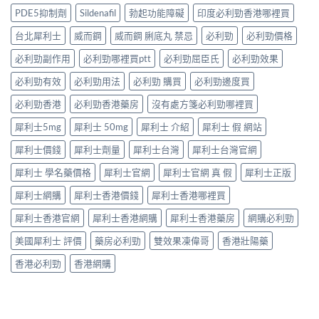
＋
孕
食
凍
20〉
PDE5抑制劑
Sildenafil
勃起功能障礙
印度必利勁香港哪裡買
醫
男
先
威
中
學
性
有
嘅
台北犀利士
威而鋼
威而鋼 脷底丸 禁忌
必利勁
必利勁價格
真
必
效？
速
相
讀〉
冇
效
必利勁副作用
必利勁哪裡買ptt
必利勁屈臣氏
必利勁效果
大
中
效
話
公
嘅
必利勁有效
必利勁用法
必利勁 購買
必利勁邊度買
術
開〉
原
要
中
因
必利勁香港
必利勁香港藥房
沒有處方箋必利勁哪裡買
打
逐
折
犀利士5mg
犀利士 50mg
犀利士 介紹
犀利士 假 網站
個
讀〉
捉
中
犀利士價錢
犀利士劑量
犀利士台灣
犀利士台灣官網
——
藥
犀利士 學名藥價格
犀利士官網
犀利士官網 真 假
犀利士正版
師：
九
犀利士網購
犀利士香港價錢
犀利士香港哪裡買
成
「冇
犀利士香港官網
犀利士香港網購
犀利士香港藥房
網購必利勁
效」
投
美國犀利士 評價
藥房必利勁
雙效果凍偉哥
香港壯陽藥
訴，
其
香港必利勁
香港網購
實
係
食
錯