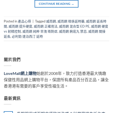
CONTINUE READING
→
Posted in
產品心得
|
Tagged
威而鋼
,
威而鋼 唔係延時藥
,
威而鋼 延長時
間
,
威而鋼 提升硬度
,
威而鋼 正確用法
,
威而鋼 混合型 ED PE
,
威而鋼 硬度
vs 射精控制
,
威而鋼 純粹 早洩 唔對症
,
威而鋼 脷底丸 禁忌
,
威而鋼 間接
延長
,
必利勁 達泊西汀 延時
關於我們
LoveMall網上購物
始創於2008年，致力打造香港最大情趣
保健性用品網上購物平台，保證所有產品百分百正品，讓全
香港港有需要的客戶享受性福生活。
最新資訊