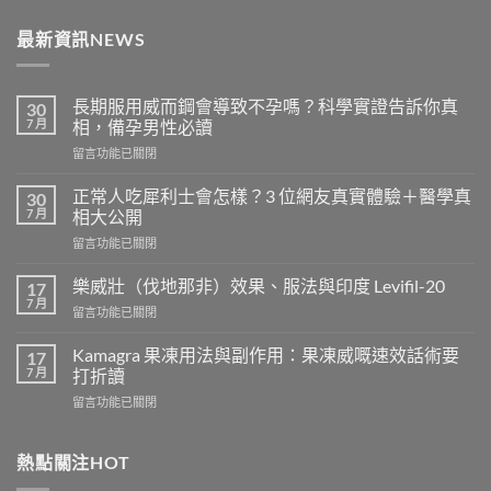
最新資訊NEWS
長期服用威而鋼會導致不孕嗎？科學實證告訴你真
30
7 月
相，備孕男性必讀
在
留言功能已關閉
〈長
期
正常人吃犀利士會怎樣？3 位網友真實體驗＋醫學真
30
服
7 月
相大公開
用
在
留言功能已關閉
威
〈正
而
常
鋼
樂威壯（伐地那非）效果、服法與印度 Levifil-20
17
人
會
7 月
在
留言功能已關閉
吃
導
〈樂
犀
致
威
Kamagra 果凍用法與副作用：果凍威嘅速效話術要
利
17
不
壯
7 月
士
打折讀
孕
（伐
會
嗎？
在
留言功能已關閉
地
怎
科
〈Kamagra
那
樣？
學
果
非）
3
實
凍
熱點關注HOT
效
位
證
用
果、
網
告