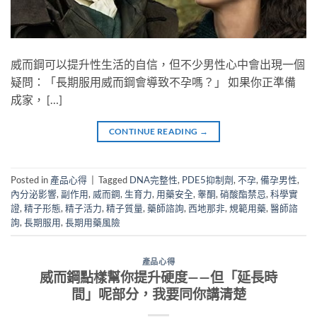
威而鋼可以提升性生活的自信，但不少男性心中會出現一個
疑問：「長期服用威而鋼會導致不孕嗎？」 如果你正準備
成家， […]
CONTINUE READING
→
Posted in
產品心得
|
Tagged
DNA完整性
,
PDE5抑制劑
,
不孕
,
備孕男性
,
內分泌影響
,
副作用
,
威而鋼
,
生育力
,
用藥安全
,
睾酮
,
硝酸酯禁忌
,
科學實
證
,
精子形態
,
精子活力
,
精子質量
,
藥師諮詢
,
西地那非
,
規範用藥
,
醫師諮
詢
,
長期服用
,
長期用藥風險
產品心得
威而鋼點樣幫你提升硬度——但「延長時
間」呢部分，我要同你講清楚