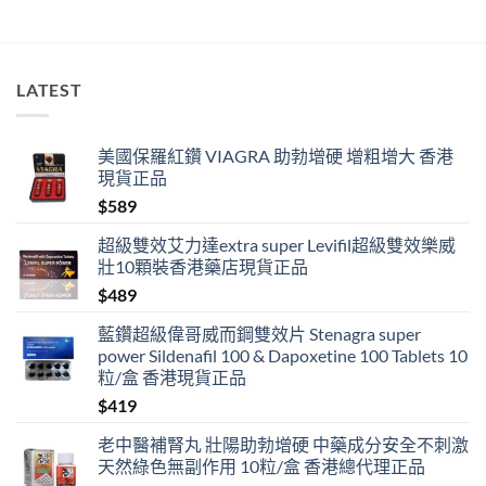
位
多
過
藥
唔
LATEST
掂〉
中
美國保羅紅鑽 VIAGRA 助勃增硬 增粗增大 香港
現貨正品
$
589
超級雙效艾力達extra super Levifil超級雙效樂威
壯10顆裝香港藥店現貨正品
$
489
藍鑽超級偉哥威而鋼雙效片 Stenagra super
power Sildenafil 100 & Dapoxetine 100 Tablets 10
粒/盒 香港現貨正品
$
419
老中醫補腎丸 壯陽助勃增硬 中藥成分安全不刺激
天然綠色無副作用 10粒/盒 香港總代理正品