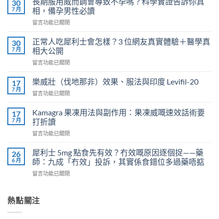
長期服用威而鋼會導致不孕嗎？科學實證告訴你真
30
7 月
相，備孕男性必讀
在
留言功能已關閉
〈長
期
正常人吃犀利士會怎樣？3 位網友真實體驗＋醫學真
30
服
7 月
相大公開
用
在
留言功能已關閉
威
〈正
而
常
鋼
樂威壯（伐地那非）效果、服法與印度 Levifil-20
17
人
會
7 月
在
留言功能已關閉
吃
導
〈樂
犀
致
威
Kamagra 果凍用法與副作用：果凍威嘅速效話術要
利
17
不
壯
7 月
士
打折讀
孕
（伐
會
嗎？
在
留言功能已關閉
地
怎
科
〈Kamagra
那
樣？
學
果
非）
犀利士 5mg 點食先有效？冇效嘅原因逐個捉——藥
26
3
實
凍
效
6 月
師：九成「冇效」投訴，其實係食錯位多過藥唔掂
位
證
用
果、
網
告
在
留言功能已關閉
法
服
友
訴
〈犀
與
法
真
你
利
副
與
實
真
士
熱點關注
作
印
體
相，
5mg
用：
度
驗
備
點
果
Levifil-