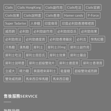
法
服
友
訴
與
法
真
Cialis
Cialis HongKong
Cialis副作用
Cialis吃法
Cialis官網
你
副
與
實
真
作
印
Cialis效果
Cialis說明書
Cialis香港
Hamer candy
P-Force
體
相，
用：
度
驗
備
果
Levifil-
Super Tadarise
人參糖
印度偉哥
印度必利勁香港哪裡買
＋
孕
凍
20〉
醫
男
威
威而鋼
必利勁
必利勁副作用
必利勁屈臣氏
必利勁效果
中
學
性
嘅
真
必
速
必利勁用法
必利勁邊度買
必利勁香港藥房
必利吉
悍馬紅糖
相
讀〉
效
大
中
汗馬糖
漢馬糖
犀利士
犀利士20mg
犀利士副作用
話
公
術
開〉
犀利士吃法
犀利士屈臣氏
犀利士效果
犀利士藥店
要
中
打
犀利士說明書
犀利士超級雙效片
犀利士邊度買
犀利士香港買
折
讀〉
立威大
精力糖
美國禮來犀利士
能量糖
超級雙效威而鋼
中
雙效威而鋼
馬來西亞悍馬糖
馬來西亞糖
售後服務SERVICE
聯繫我們