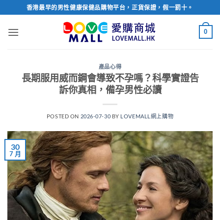
Skip
香港最早的男性健康保健品購物平台，正貨保證，假一罰十。
to
content
0
產品心得
長期服用威而鋼會導致不孕嗎？科學實證告
訴你真相，備孕男性必讀
POSTED ON
2026-07-30
BY
LOVEMALL網上購物
30
7 月