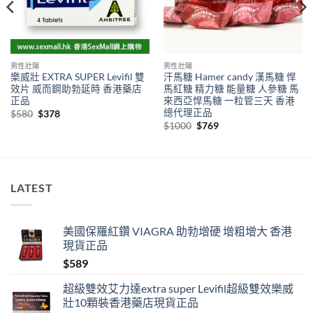
男性壯陽
男性壯陽
樂威壯 EXTRA SUPER Levifil 雙
汗馬糖 Hamer candy 漢馬糖 悍
效片 威而鋼助勃延時 香港藥店
馬紅糖 精力糖 能量糖 人參糖 馬
正品
來西亞悍馬糖 一粒管三天 香港
總代理正品
Original
Current
$
580
$
378
price
price
Original
Current
$
1000
$
769
was:
is:
price
price
$580.
$378.
was:
is:
$1000.
$769.
LATEST
美國保羅紅鑽 VIAGRA 助勃增硬 增粗增大 香港
現貨正品
$
589
超級雙效艾力達extra super Levifil超級雙效樂威
壯10顆裝香港藥店現貨正品