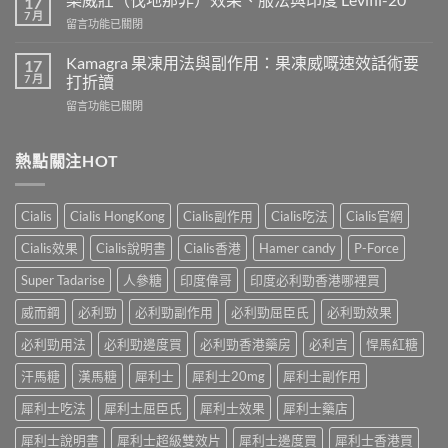
17
人
會
7 月
在
留言功能已關閉
吃
導
〈樂
犀
致
威
Kamagra 果凍用法與副作用：果凍威嘅速效話術要
利
17
不
壯
7 月
士
打折讀
孕
（伐
會
嗎？
在
留言功能已關閉
地
怎
科
〈Kamagra
那
樣？
學
果
非）
3
實
凍
熱點關注HOT
效
位
證
用
果、
網
告
法
服
友
訴
與
法
真
Cialis
Cialis HongKong
Cialis副作用
Cialis吃法
Cialis官網
你
副
與
實
真
作
印
Cialis效果
Cialis說明書
Cialis香港
Hamer candy
P-Force
體
相，
用：
度
驗
備
果
Levifil-
Super Tadarise
人參糖
印度偉哥
印度必利勁香港哪裡買
＋
孕
凍
20〉
醫
男
威
威而鋼
必利勁
必利勁副作用
必利勁屈臣氏
必利勁效果
中
學
性
嘅
真
必
速
必利勁用法
必利勁邊度買
必利勁香港藥房
必利吉
悍馬紅糖
相
讀〉
效
大
中
汗馬糖
漢馬糖
犀利士
犀利士20mg
犀利士副作用
話
公
術
開〉
犀利士吃法
犀利士屈臣氏
犀利士效果
犀利士藥店
要
中
打
犀利士說明書
犀利士超級雙效片
犀利士邊度買
犀利士香港買
折