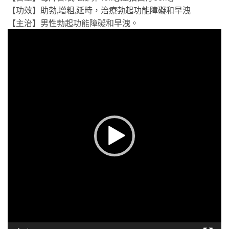
【功效】助勃,增粗,延時，治療勃起功能障礙和早洩
【主治】男性勃起功能障礙和早洩。
視
訊
播
放
器