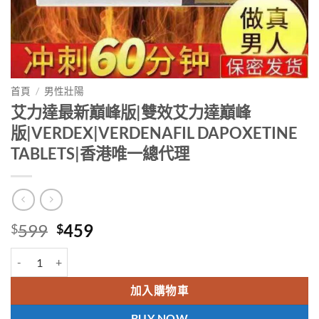
首頁
/
男性壯陽
艾力達最新巔峰版|雙效艾力達巔峰
版|VERDEX|VERDENAFIL DAPOXETINE
TABLETS|香港唯一總代理
Original
Current
599
459
$
$
price
price
艾力達最新巔峰版|雙效艾力達巔峰版|VERDEX|VERDENAFIL DAPOXE
was:
is:
$599.
$459.
加入購物車
BUY NOW