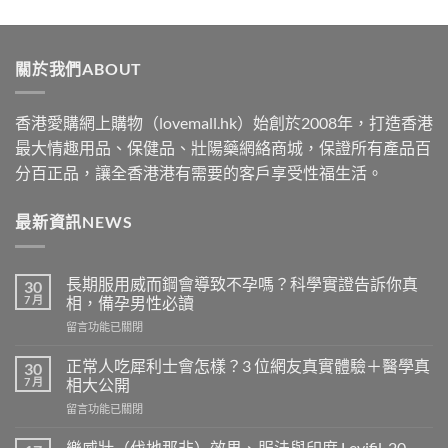
range:
$489
through
關於我們ABOUT
$2500
香港愛購網上購物（lovemall.hk）始創於2008年，打造香港
最大情趣用品、保健品、壯陽藥網絡商城，保證所有產品百
分百正品，讓全香港港有需要的客戶享受性福生活。
最新資訊NEWS
長期服用威而鋼會導致不孕嗎？科學實證告訴你真
30
7 月
相，備孕男性必讀
在
留言功能已關閉
〈長
期
正常人吃犀利士會怎樣？3 位網友真實體驗＋醫學真
30
服
7 月
相大公開
用
在
留言功能已關閉
威
〈正
而
常
鋼
樂威壯（伐地那非）效果、服法與印度 Levifil-20