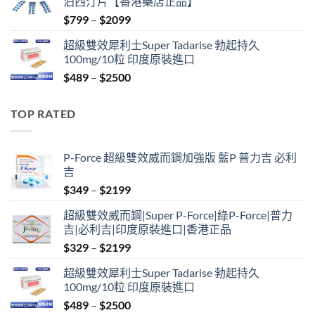
泊西汀片【香港藥店正品】
$399.
$369.
Price
$
799
–
$
2099
range:
超級雙效犀利士Super Tadarise 勃起持久
$799
100mg/10粒 印度原裝進口
through
Price
$
489
–
$
2500
$2099
range:
$489
TOP RATED
through
$2500
P-Force 超級雙效威而鋼加強版 藍P 普力吉 必利
吉
Price
$
349
–
$
2199
range:
超級雙效威而鋼|Super P-Force|綠P-Force|普力
$349
吉|必利吉|印度原裝進口|香港正品
through
Price
$
329
–
$
2199
$2199
range:
超級雙效犀利士Super Tadarise 勃起持久
$329
100mg/10粒 印度原裝進口
through
Price
$
489
–
$
2500
$2199