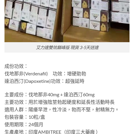
艾力達雙效巔峰版 現貨 3-5天送達
成份功效：
伐地那非(Verdenafil) 功效：增硬助勃
達泊西汀(Dapoxetine)功效：超強延時
主要成份：伐地那非40mg + 達泊西汀60mg
主要功效：用於增強陰莖勃起硬度和延長性活動時長
適用人群：陽痿早泄，性冷淡，勃而不堅，射精無力。
包裝容量：10粒/盒
使用期限：24個月
生產產地：印度AMBITREE（印度三大藥廠 ）