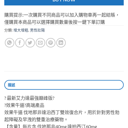
購買提示:一次購買不同商品可以加入購物車再一起結賬，
僅購買本商品可以選擇購買數量後按一鍵下單訂購
分類:
增大增粗
,
男性壯陽
描述
? 最新艾力達最強巔峰版?
?效果牛逼?高端產品
效果牛逼 伐地那非達泊西丁雙效復合片，用於針對男性勃
起障礙及早洩的雙重治療藥物。
【含量】每片含.伐地那非40mg.達拍西汀60mg