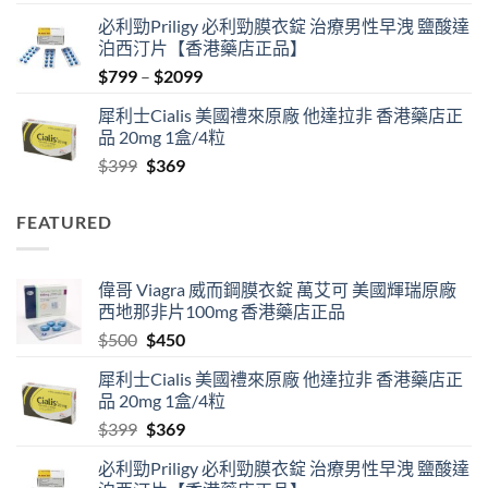
price
price
必利勁Priligy 必利勁膜衣錠 治療男性早洩 鹽酸達
was:
is:
泊西汀片【香港藥店正品】
$500.
$450.
Price
$
799
–
$
2099
range:
犀利士Cialis 美國禮來原廠 他達拉非 香港藥店正
$799
品 20mg 1盒/4粒
through
Original
Current
$
399
$
369
$2099
price
price
was:
is:
FEATURED
$399.
$369.
偉哥 Viagra 威而鋼膜衣錠 萬艾可 美國輝瑞原廠
西地那非片100mg 香港藥店正品
Original
Current
$
500
$
450
price
price
犀利士Cialis 美國禮來原廠 他達拉非 香港藥店正
was:
is:
品 20mg 1盒/4粒
$500.
$450.
Original
Current
$
399
$
369
price
price
必利勁Priligy 必利勁膜衣錠 治療男性早洩 鹽酸達
was:
is: