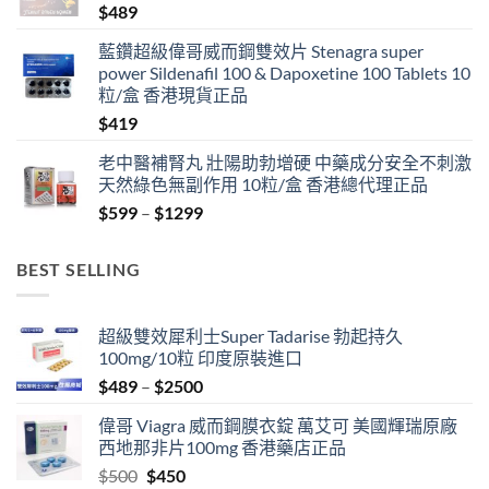
$
489
藍鑽超級偉哥威而鋼雙效片 Stenagra super
power Sildenafil 100 & Dapoxetine 100 Tablets 10
粒/盒 香港現貨正品
$
419
老中醫補腎丸 壯陽助勃增硬 中藥成分安全不刺激
天然綠色無副作用 10粒/盒 香港總代理正品
Price
$
599
–
$
1299
range:
$599
BEST SELLING
through
$1299
超級雙效犀利士Super Tadarise 勃起持久
100mg/10粒 印度原裝進口
Price
$
489
–
$
2500
range:
偉哥 Viagra 威而鋼膜衣錠 萬艾可 美國輝瑞原廠
$489
西地那非片100mg 香港藥店正品
through
Original
Current
$
500
$
450
$2500