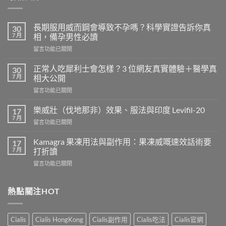
長期服用威而鋼會導致不孕嗎？科學實證告訴你真
30
7 月
相，備孕男性必讀
在
留言功能已關閉
〈長
期
正常人吃犀利士會怎樣？3 位網友真實體驗＋醫學真
30
服
7 月
相大公開
用
在
留言功能已關閉
威
〈正
而
常
鋼
樂威壯（伐地那非）效果、服法與印度 Levifil-20
17
人
會
7 月
在
留言功能已關閉
吃
導
〈樂
犀
致
威
Kamagra 果凍用法與副作用：果凍威嘅速效話術要
利
17
不
壯
7 月
士
打折讀
孕
（伐
會
嗎？
在
留言功能已關閉
地
怎
科
〈Kamagra
那
樣？
學
果
非）
3
實
凍
熱點關注HOT
效
位
證
用
果、
網
告
法
服
友
訴
與
法
真
Cialis
Cialis HongKong
Cialis副作用
Cialis吃法
Cialis官網
你
副
與