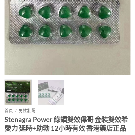
首頁
/
男性壯陽
Stenagra Power 綠鑽雙效偉哥 金裝雙效希
愛力 延時+助勃 12小時有效 香港藥店正品