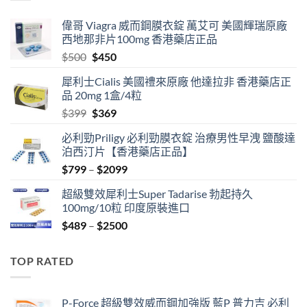
偉哥 Viagra 威而鋼膜衣錠 萬艾可 美國輝瑞原廠
西地那非片100mg 香港藥店正品
Original
Current
$
500
$
450
price
price
犀利士Cialis 美國禮來原廠 他達拉非 香港藥店正
was:
is:
品 20mg 1盒/4粒
$500.
$450.
Original
Current
$
399
$
369
price
price
必利勁Priligy 必利勁膜衣錠 治療男性早洩 鹽酸達
was:
is:
泊西汀片【香港藥店正品】
$399.
$369.
Price
$
799
–
$
2099
range:
超級雙效犀利士Super Tadarise 勃起持久
$799
100mg/10粒 印度原裝進口
through
Price
$
489
–
$
2500
$2099
range:
$489
TOP RATED
through
$2500
P-Force 超級雙效威而鋼加強版 藍P 普力吉 必利