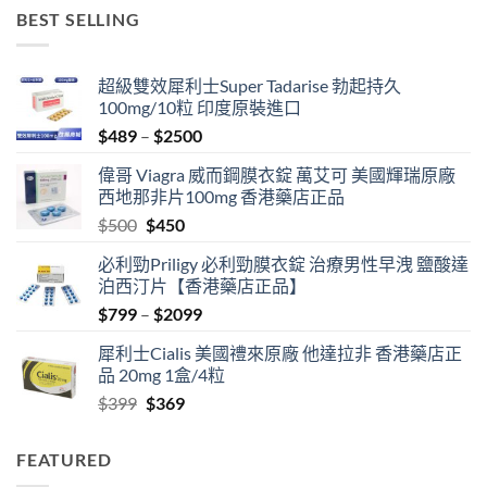
$599
BEST SELLING
through
$1299
超級雙效犀利士Super Tadarise 勃起持久
100mg/10粒 印度原裝進口
Price
$
489
–
$
2500
range:
偉哥 Viagra 威而鋼膜衣錠 萬艾可 美國輝瑞原廠
$489
西地那非片100mg 香港藥店正品
through
Original
Current
$
500
$
450
$2500
price
price
必利勁Priligy 必利勁膜衣錠 治療男性早洩 鹽酸達
was:
is:
泊西汀片【香港藥店正品】
$500.
$450.
Price
$
799
–
$
2099
range:
犀利士Cialis 美國禮來原廠 他達拉非 香港藥店正
$799
品 20mg 1盒/4粒
through
Original
Current
$
399
$
369
$2099
price
price
was:
is:
FEATURED
$399.
$369.