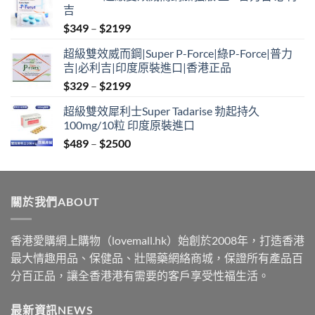
吉
Price
$
349
–
$
2199
range:
超級雙效威而鋼|Super P-Force|綠P-Force|普力
$349
吉|必利吉|印度原裝進口|香港正品
through
Price
$
329
–
$
2199
$2199
range:
超級雙效犀利士Super Tadarise 勃起持久
$329
100mg/10粒 印度原裝進口
through
Price
$
489
–
$
2500
$2199
range:
$489
through
關於我們ABOUT
$2500
香港愛購網上購物（lovemall.hk）始創於2008年，打造香港
最大情趣用品、保健品、壯陽藥網絡商城，保證所有產品百
分百正品，讓全香港港有需要的客戶享受性福生活。
最新資訊NEWS