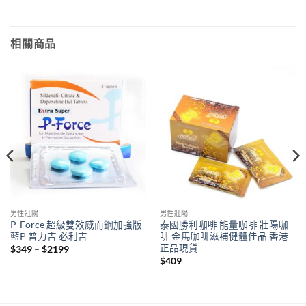
相關商品
男性壯陽
男性壯陽
P-Force 超級雙效威而鋼加強版
泰國勝利咖啡 能量咖啡 壯陽咖
藍P 普力吉 必利吉
啡 金馬咖啡滋補健體佳品 香港
正品現貨
Price
$
349
–
$
2199
range:
$
409
$349
through
$2199