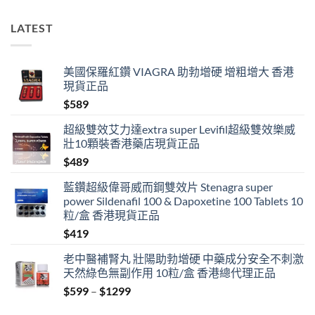
LATEST
美國保羅紅鑽 VIAGRA 助勃增硬 增粗增大 香港
現貨正品
$
589
超級雙效艾力達extra super Levifil超級雙效樂威
壯10顆裝香港藥店現貨正品
$
489
藍鑽超級偉哥威而鋼雙效片 Stenagra super
power Sildenafil 100 & Dapoxetine 100 Tablets 10
粒/盒 香港現貨正品
$
419
老中醫補腎丸 壯陽助勃增硬 中藥成分安全不刺激
天然綠色無副作用 10粒/盒 香港總代理正品
Price
$
599
–
$
1299
range: