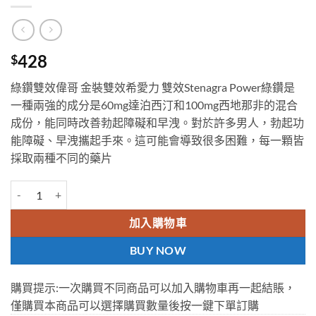
428
$
綠鑽雙效偉哥 金裝雙效希愛力 雙效Stenagra Power綠鑽是
一種兩強的成分是60mg達泊西汀和100mg西地那非的混合
成份，能同時改善勃起障礙和早洩。對於許多男人，勃起功
能障礙、早洩攜起手來。這可能會導致很多困難，每一顆皆
採取兩種不同的藥片
Stenagra Power 綠鑽雙效偉哥 金裝雙效希愛力 延時+助勃 12小時有
加入購物車
BUY NOW
購買提示:一次購買不同商品可以加入購物車再一起結賬，
僅購買本商品可以選擇購買數量後按一鍵下單訂購