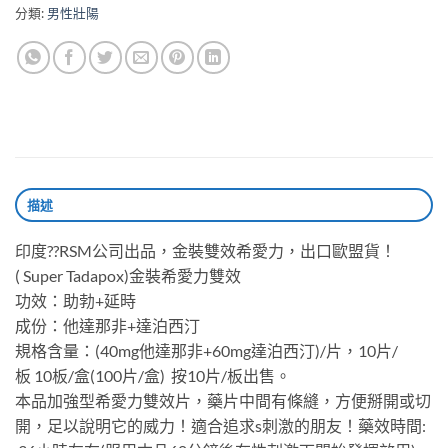
分類:
男性壯陽
描述
印度??RSM公司出品，金裝雙效希愛力，出口歐盟貨！
( Super Tadapox)金裝希愛力雙效️
功效：助勃+延時
成份：他達那非+達泊西汀
規格含量：(40mg他達那非+60mg達泊西汀)/片，10片/
板 10板/盒(100片/盒) 按10片/板出售。
本品加強型希愛力雙效片，藥片中間有條縫，方便掰開或切
開，足以說明它的威力！適合追求s刺激的朋友！藥效時間: