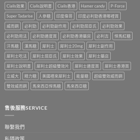
實
真
作
印
Cialis效果
Cialis說明書
Cialis香港
Hamer candy
P-Force
體
相，
用：
度
驗
備
果
Levifil-
Super Tadarise
人參糖
印度偉哥
印度必利勁香港哪裡買
＋
孕
凍
20〉
醫
男
威
威而鋼
必利勁
必利勁副作用
必利勁屈臣氏
必利勁效果
中
學
性
嘅
真
必
速
必利勁用法
必利勁邊度買
必利勁香港藥房
必利吉
悍馬紅糖
相
讀〉
效
大
中
汗馬糖
漢馬糖
犀利士
犀利士20mg
犀利士副作用
話
公
術
開〉
犀利士吃法
犀利士屈臣氏
犀利士效果
犀利士藥店
要
中
打
犀利士說明書
犀利士超級雙效片
犀利士邊度買
犀利士香港買
折
讀〉
立威大
精力糖
美國禮來犀利士
能量糖
超級雙效威而鋼
中
雙效威而鋼
馬來西亞悍馬糖
馬來西亞糖
售後服務SERVICE
聯繫我們
私隱政策