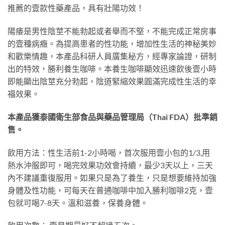
推薦的壹款性藥產品，具有壯陽功效！
陽痿是男性陰莖不能勃起或者舉而不堅，不能完成正常房事
的壹種病癥。為提高患者的性功能，增加性生活的神秘美妙
和歡樂情趣，本產品科研人員廣集秘方，經專家論證，研制
出的特效，勝利養生咖啡。本養生咖啡顯效迅速飲後壹小時
即能顯出陰莖充分勃起，陰道緊縮效果圓滿完成性生活的幸
福效果。
本產品獲泰國衛生部食品與藥品管理局（Thai FDA）批準銷
售。
飲用方法：性生活前1-2小時喝，首次服用壹小包的1/3,用
熱水沖服即可，喝完效果功效會持續，最少3天以上，三天
內不建議重復服用。如果只是為了養生，只是想要維持加強
身體及性功能，可每天在普通咖啡中加入勝利咖啡2克，壹
包就可喝7-8天。溫和滋養，保養身體。