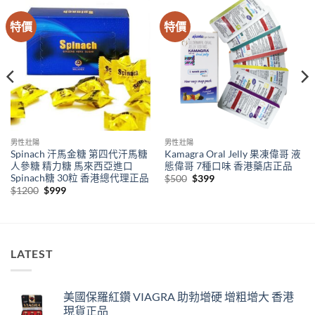
特價
特價
男性壯陽
男性壯陽
Spinach 汗馬金糖 第四代汗馬糖
Kamagra Oral Jelly 果凍偉哥 液
人參糖 精力糖 馬來西亞進口
態偉哥 7種口味 香港藥店正品
Spinach糖 30粒 香港總代理正品
Original
Current
$
500
$
399
price
price
Original
Current
$
1200
$
999
was:
is:
price
price
$500.
$399.
was:
is:
$1200.
$999.
LATEST
美國保羅紅鑽 VIAGRA 助勃增硬 增粗增大 香港
現貨正品