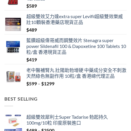
$
589
超級雙效艾力達extra super Levifil超級雙效樂威
壯10顆裝香港藥店現貨正品
$
489
藍鑽超級偉哥威而鋼雙效片 Stenagra super
power Sildenafil 100 & Dapoxetine 100 Tablets 10
粒/盒 香港現貨正品
$
419
老中醫補腎丸 壯陽助勃增硬 中藥成分安全不刺激
天然綠色無副作用 10粒/盒 香港總代理正品
Price
$
599
–
$
1299
range:
$599
BEST SELLING
through
$1299
超級雙效犀利士Super Tadarise 勃起持久
100mg/10粒 印度原裝進口
Price
$
489
–
$
2500