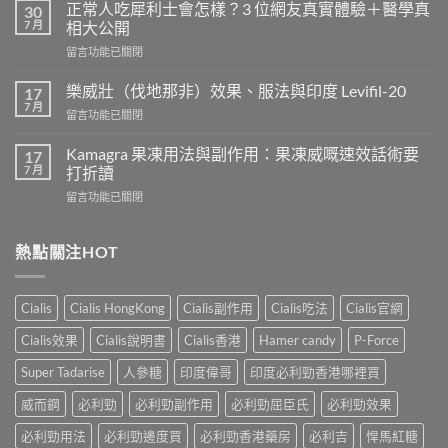
期
正常人吃犀利士會怎樣？3 位網友真實體驗＋醫學真
30
服
7 月
相大公開
用
在
留言功能已關閉
威
〈正
而
常
鋼
樂威壯（伐地那非）效果、服法與印度 Levifil-20
17
人
會
7 月
在
留言功能已關閉
吃
導
〈樂
犀
致
威
Kamagra 果凍用法與副作用：果凍威嘅速效話術要
利
17
不
壯
7 月
士
打折讀
孕
（伐
會
嗎？
在
留言功能已關閉
地
怎
科
〈Kamagra
那
樣？
學
果
非）
3
實
凍
熱點關注HOT
效
位
證
用
果、
網
告
法
服
友
訴
與
法
真
Cialis
Cialis HongKong
Cialis副作用
Cialis吃法
Cialis官網
你
副
與
實
真
作
印
Cialis效果
Cialis說明書
Cialis香港
Hamer candy
P-Force
體
相，
用：
度
驗
備
果
Levifil-
Super Tadarise
人參糖
印度偉哥
印度必利勁香港哪裡買
＋
孕
凍
20〉
醫
男
威
威而鋼
必利勁
必利勁副作用
必利勁屈臣氏
必利勁效果
中
學
性
嘅
真
必
速
必利勁用法
必利勁邊度買
必利勁香港藥房
必利吉
悍馬紅糖
相
讀〉