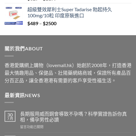
range:
超級雙效犀利士Super Tadarise 勃起持久
$329
100mg/10粒 印度原裝進口
through
Price
$
489
–
$
2500
$2199
range:
$489
through
關於我們ABOUT
$2500
香港愛購網上購物（lovemall.hk）始創於2008年，打造香港
最大情趣用品、保健品、壯陽藥網絡商城，保證所有產品百
分百正品，讓全香港港有需要的客戶享受性福生活。
最新資訊NEWS
長期服用威而鋼會導致不孕嗎？科學實證告訴你真
30
7 月
相，備孕男性必讀
在
留言功能已關閉
〈長