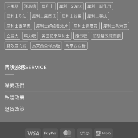
效
大
中
汗馬糖
漢馬糖
犀利士
犀利士20mg
犀利士副作用
話
公
術
開〉
犀利士吃法
犀利士屈臣氏
犀利士效果
犀利士藥店
要
中
打
犀利士說明書
犀利士超級雙效片
犀利士邊度買
犀利士香港買
折
讀〉
立威大
精力糖
美國禮來犀利士
能量糖
超級雙效威而鋼
中
雙效威而鋼
馬來西亞悍馬糖
馬來西亞糖
售後服務SERVICE
聯繫我們
私隱政策
退貨政策
Visa
PayPal
MasterCard
Cash
Alipay