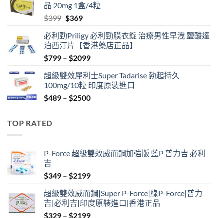
品 20mg 1盒/4粒
$500.
$450.
Original
Current
$
399
$
369
price
price
必利勁Priligy 必利勁膜衣錠 治療男性早洩 鹽酸達
was:
is:
泊西汀片【香港藥店正品】
$399.
$369.
Price
$
799
–
$
2099
range:
超級雙效犀利士Super Tadarise 勃起持久
$799
100mg/10粒 印度原裝進口
through
Price
$
489
–
$
2500
$2099
range:
$489
TOP RATED
through
$2500
P-Force 超級雙效威而鋼加強版 藍P 普力吉 必利
吉
Price
$
349
–
$
2199
range:
超級雙效威而鋼|Super P-Force|綠P-Force|普力
$349
吉|必利吉|印度原裝進口|香港正品
through
Price
$
329
–
$
2199
$2199