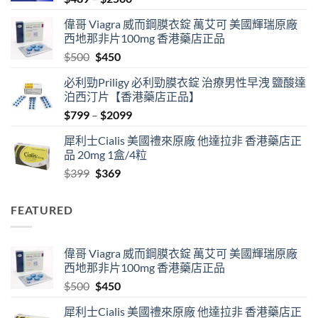
range:
偉哥 Viagra 威而鋼膜衣錠 萬艾可 美國輝瑞原廠
$489
西地那非片100mg 香港藥店正品
through
Original
Current
$
500
$
450
$2500
price
price
必利勁Priligy 必利勁膜衣錠 治療男性早洩 鹽酸達
was:
is:
泊西汀片【香港藥店正品】
$500.
$450.
Price
$
799
–
$
2099
range:
犀利士Cialis 美國禮來原廠 他達拉非 香港藥店正
$799
品 20mg 1盒/4粒
through
Original
Current
$
399
$
369
$2099
price
price
was:
is:
FEATURED
$399.
$369.
偉哥 Viagra 威而鋼膜衣錠 萬艾可 美國輝瑞原廠
西地那非片100mg 香港藥店正品
Original
Current
$
500
$
450
price
price
犀利士Cialis 美國禮來原廠 他達拉非 香港藥店正
was:
is: