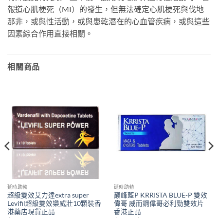
報道心肌梗死（MI）的發生，但無法確定心肌梗死與伐地
那非，或與性活動，或與患乾潛在的心血管疾病，或與這些
因素綜合作用直接相關。
相關商品
延時助勃
延時助勃
超級雙效艾力達extra super
巅峰藍P KRRISTA BLUE-P 雙效
Levifil超級雙效樂威壯10顆裝香
偉哥 威而鋼偉哥必利勁雙效片
港藥店現貨正品
香港正品