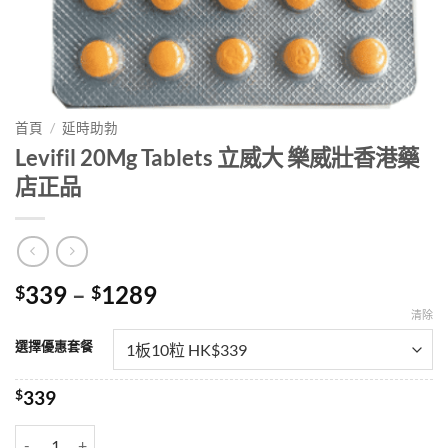
首頁
/
延時助勃
Levifil 20Mg Tablets 立威大 樂威壯香港藥
店正品
Price
339
–
1289
$
$
range:
清除
$339
選擇優惠套餐
through
$1289
$
339
Levifil 20Mg Tablets 立威大 樂威壯香港藥店正品 數量