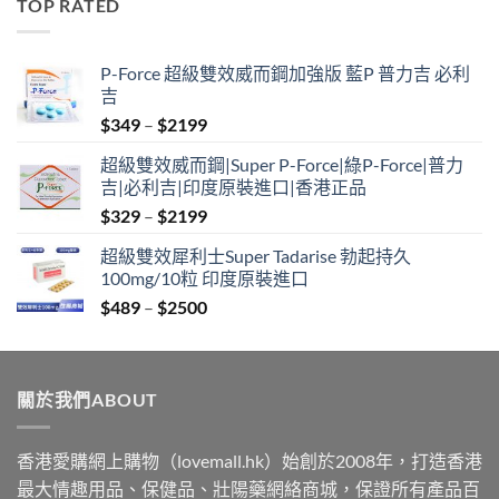
TOP RATED
through
$2500
P-Force 超級雙效威而鋼加強版 藍P 普力吉 必利
吉
Price
$
349
–
$
2199
range:
超級雙效威而鋼|Super P-Force|綠P-Force|普力
$349
吉|必利吉|印度原裝進口|香港正品
through
Price
$
329
–
$
2199
$2199
range:
超級雙效犀利士Super Tadarise 勃起持久
$329
100mg/10粒 印度原裝進口
through
Price
$
489
–
$
2500
$2199
range:
$489
through
關於我們ABOUT
$2500
香港愛購網上購物（lovemall.hk）始創於2008年，打造香港
最大情趣用品、保健品、壯陽藥網絡商城，保證所有產品百