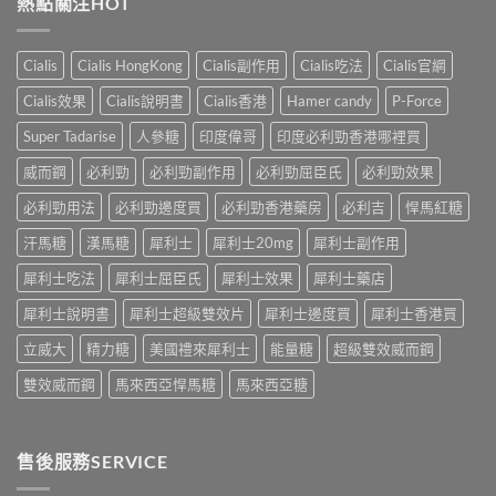
熱點關注HOT
效
位
證
用
果、
網
告
法
服
友
訴
與
法
真
Cialis
Cialis HongKong
Cialis副作用
Cialis吃法
Cialis官網
你
副
與
實
真
作
印
Cialis效果
Cialis說明書
Cialis香港
Hamer candy
P-Force
體
相，
用：
度
驗
備
果
Levifil-
Super Tadarise
人參糖
印度偉哥
印度必利勁香港哪裡買
＋
孕
凍
20〉
醫
男
威
威而鋼
必利勁
必利勁副作用
必利勁屈臣氏
必利勁效果
中
學
性
嘅
真
必
速
必利勁用法
必利勁邊度買
必利勁香港藥房
必利吉
悍馬紅糖
相
讀〉
效
大
中
汗馬糖
漢馬糖
犀利士
犀利士20mg
犀利士副作用
話
公
術
開〉
犀利士吃法
犀利士屈臣氏
犀利士效果
犀利士藥店
要
中
打
犀利士說明書
犀利士超級雙效片
犀利士邊度買
犀利士香港買
折
讀〉
立威大
精力糖
美國禮來犀利士
能量糖
超級雙效威而鋼
中
雙效威而鋼
馬來西亞悍馬糖
馬來西亞糖
售後服務SERVICE