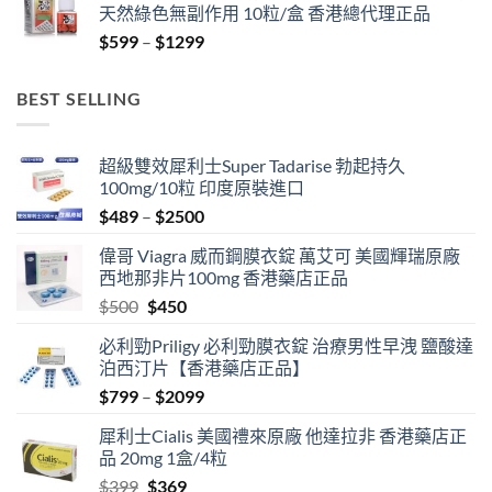
天然綠色無副作用 10粒/盒 香港總代理正品
Price
$
599
–
$
1299
range:
$599
BEST SELLING
through
$1299
超級雙效犀利士Super Tadarise 勃起持久
100mg/10粒 印度原裝進口
Price
$
489
–
$
2500
range:
偉哥 Viagra 威而鋼膜衣錠 萬艾可 美國輝瑞原廠
$489
西地那非片100mg 香港藥店正品
through
Original
Current
$
500
$
450
$2500
price
price
必利勁Priligy 必利勁膜衣錠 治療男性早洩 鹽酸達
was:
is:
泊西汀片【香港藥店正品】
$500.
$450.
Price
$
799
–
$
2099
range:
犀利士Cialis 美國禮來原廠 他達拉非 香港藥店正
$799
品 20mg 1盒/4粒
through
Original
Current
$
399
$
369
$2099