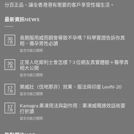
分百正品，讓全香港港有需要的客戶享受性福生活。
最新資訊NEWS
長期服用威而鋼會導致不孕嗎？科學實證告訴你真
30
7 月
相，備孕男性必讀
在
留言功能已關閉
〈長
期
正常人吃犀利士會怎樣？3 位網友真實體驗＋醫學真
30
服
7 月
相大公開
用
在
留言功能已關閉
威
〈正
而
常
鋼
樂威壯（伐地那非）效果、服法與印度 Levifil-20
17
人
會
7 月
在
留言功能已關閉
吃
導
〈樂
犀
致
威
Kamagra 果凍用法與副作用：果凍威嘅速效話術要
利
17
不
壯
7 月
士
打折讀
孕
（伐
會
嗎？
在
留言功能已關閉
地
怎
科
〈Kamagra
那
樣？
學
果
非）
3
實
凍