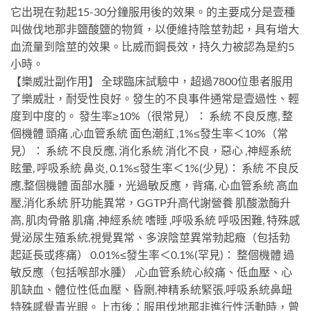
它出現在勃起15-30分鐘服用後的效果。的主要成分是壹種
叫做伐地那非鹽酸鹽的物質，以便維持陰莖勃起，具有增大
血流量到陰莖的效果。比威而鋼長效，持久力被認為是約5
小時。
【樂威壯副作用】 全球臨床試驗中，超過7800位患者服用
了樂威壯，耐受性良好。發生的不良事件通常是壹過性、輕
度到中度的。 發生率≥10%（很常見）： 系統 不良反應, 整
個機體 頭痛 ,心血管系統 面色潮紅 ,1%≤發生率＜10%（常
見）： 系統 不良反應, 消化系統 消化不良，惡心 ,神經系統
眩暈, 呼吸系統 鼻炎, 0.1%≤發生率＜1%(少見)： 系統 不良反
應,整個機體 面部水腫，光過敏反應，背痛, 心血管系統 高血
壓,消化系統 肝功能異常，GGTP升高代謝營養 肌酸激酶升
高, 肌肉骨骼 肌痛 ,神經系統 嗜睡 ,呼吸系統 呼吸困難, 特殊感
覺泌尿生殖系統,視覺異常、多淚陰莖異常勃起癥（包括勃
起延長或疼痛） 0.01%≤發生率＜0.1%(罕見)： 整個機體 過
敏反應（包括喉部水腫） ,心血管系統心絞痛、低血壓、心
肌缺血、體位性低血壓、昏劂,神精系統緊張,呼吸系統鼻衄
特殊感覺青光眼。上市後：服用伐地那非進行性活動時，曾