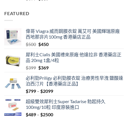
price
price
was:
is:
FEATURED
$399.
$369.
偉哥 Viagra 威而鋼膜衣錠 萬艾可 美國輝瑞原廠
西地那非片100mg 香港藥店正品
Original
Current
$
500
$
450
price
price
犀利士Cialis 美國禮來原廠 他達拉非 香港藥店正
was:
is:
品 20mg 1盒/4粒
$500.
$450.
Original
Current
$
399
$
369
price
price
必利勁Priligy 必利勁膜衣錠 治療男性早洩 鹽酸達
was:
is:
泊西汀片【香港藥店正品】
$399.
$369.
Price
$
799
–
$
2099
range:
超級雙效犀利士Super Tadarise 勃起持久
$799
100mg/10粒 印度原裝進口
through
Price
$
489
–
$
2500
$2099
range:
$489