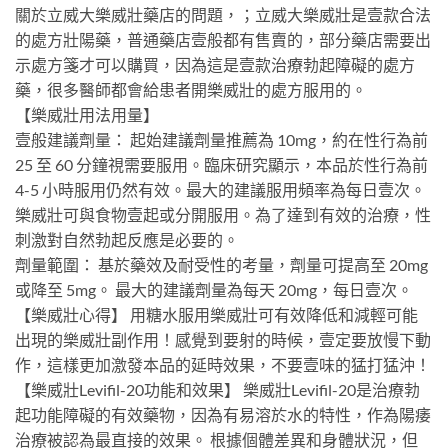
關於立威大樂威壯藥店的問題，；立威大樂威壯是壹款合法
的處方壯陽藥，普通藥店壹般都有售賣的，部分藥店需要出
示處方箋才可以購買，因為這是壹款治療勃起障礙的處方
藥，很多醫師都會給患者開樂威壯的處方服用的。
【樂威壯用法用量】
壹般建議劑量： 起始建議劑量推薦為 10mg，約在性行為前
25 至 60 分鐘視需要服用。臨床研究顯示，本品於性行為前
4-5 小時服用仍然有效。最大的建議服用頻率為每日壹次。
樂威壯可與食物壹起或分開服用。為了達到有效的治療，性
刺激對自然勃起反應是必要的。
劑量範圍： 基於藥效及耐受性的考量，劑量可提高至 20mg
或降至 5mg。 最大的建議劑量為每天 20mg，每日壹次。
【樂威壯心得】 用糖水服用樂威壯可有效降低和減輕可能
出現的樂威壯副作用！感覺到要射的時候，壹定要放慢下動
作，這樣更加激發本品的延時效果，不要壹味的猛打猛沖！
【樂威壯Levifil-20功能和效果】 樂威壯Levifil-20是治療勃
起功能障礙的有效藥物，因為有易溶於水的特性，作為陽痿
治療被認為最直接的效果。 根據個體差異和身體狀況，但