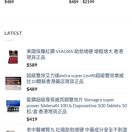
Price
$
489
$
489
–
$
2199
range:
$489
through
$2199
LATEST
美國保羅紅鑽 VIAGRA 助勃增硬 增粗增大 香港
現貨正品
$
589
超級雙效艾力達extra super Levifil超級雙效樂威
壯10顆裝香港藥店現貨正品
$
489
藍鑽超級偉哥威而鋼雙效片 Stenagra super
power Sildenafil 100 & Dapoxetine 100 Tablets 10
粒/盒 香港現貨正品
$
419
老中醫補腎丸 壯陽助勃增硬 中藥成分安全不刺激