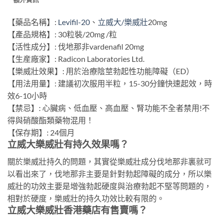
【藥品名稱】:
Levifil-20
、
立威
大/
樂威壯
20mg
【產品規格】: 30粒裝/20mg /粒
【活性成分】: 伐地那非vardenafil 20mg
【生産廠家】: Radicon Laboratories Ltd.
【樂威壯效果】: 用於治療陰莖勃起性功能障礙（ED）
【用法用量】: 建議初次服用半粒，15-30分鐘快速起效，時
效6-10小時
【禁忌】: 心臟病、低血壓、高血壓、腎功能不全者禁用!不
得與硝酸酯類藥物混用！
【保存期】: 24個月
立威大樂威壯有持久效果嗎？
關於樂威壯持久的問題，其實從樂威壯成分伐地那非裏就可
以看出來了，伐地那非主要是針對勃起障礙的成分，所以樂
威壯的功效主要是增強勃起硬度與治療勃起不堅等問題的，
相對於硬度，樂威壯的持久功效比較有限的。
立威大樂威壯香港藥店有售賣嗎？