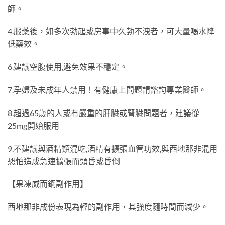
師。
4.服藥後，如多次勃起或房事中久勃不洩者，可大量喝水降
低藥效。
6.建議空腹使用,避免效果不穩定。
7.孕婦及未成年人禁用！有健康上問題請諮詢專業醫師。
8.超過65歲的人或有嚴重的肝臟或腎臟問題者，建議從
25mg開始服用
9.不建議與酒精類混吃,酒精有擴張血管功效,與西地那非混用
恐怕造成急速擴張而頭昏或昏倒
【果凍威而鋼副作用】
西地那非成份表現為輕的副作用，其強度隨時間而減少。