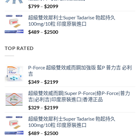
Price
$
799
–
$
2099
range:
超級雙效犀利士Super Tadarise 勃起持久
$799
100mg/10粒 印度原裝進口
through
Price
$
489
–
$
2500
$2099
range:
$489
TOP RATED
through
$2500
P-Force 超級雙效威而鋼加強版 藍P 普力吉 必利
吉
Price
$
349
–
$
2199
range:
超級雙效威而鋼|Super P-Force|綠P-Force|普力
$349
吉|必利吉|印度原裝進口|香港正品
through
Price
$
329
–
$
2199
$2199
range:
超級雙效犀利士Super Tadarise 勃起持久
$329
100mg/10粒 印度原裝進口
through
Price
$
489
–
$
2500
$2199
range: