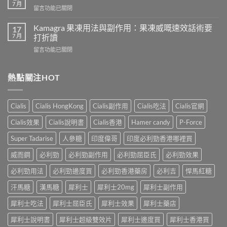
人
會
7 月
在
留言功能已關閉
吃
導
〈樂
犀
致
威
Kamagra 果凍用法與副作用：果凍威嘅速效話術要
利
17
不
壯
7 月
士
打折讀
孕
（伐
會
嗎？
在
留言功能已關閉
地
怎
科
〈Kamagra
那
樣？
學
果
非）
3
實
凍
熱點關注HOT
效
位
證
用
果、
網
告
法
服
友
訴
與
法
真
Cialis
Cialis HongKong
Cialis副作用
Cialis吃法
Cialis官網
你
副
與
實
真
作
印
Cialis效果
Cialis說明書
Cialis香港
Hamer candy
P-Force
體
相，
用：
度
驗
備
果
Levifil-
Super Tadarise
人參糖
印度偉哥
印度必利勁香港哪裡買
＋
孕
凍
20〉
醫
男
威
威而鋼
必利勁
必利勁副作用
必利勁屈臣氏
必利勁效果
中
學
性
嘅
真
必
速
必利勁用法
必利勁邊度買
必利勁香港藥房
必利吉
悍馬紅糖
相
讀〉
效
大
中
汗馬糖
漢馬糖
犀利士
犀利士20mg
犀利士副作用
話
公
術
開〉
犀利士吃法
犀利士屈臣氏
犀利士效果
犀利士藥店
要
中
打
犀利士說明書
犀利士超級雙效片
犀利士邊度買
犀利士香港買
折