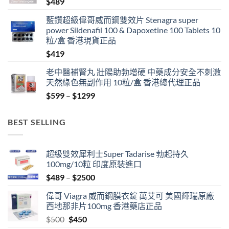
$
489
藍鑽超級偉哥威而鋼雙效片 Stenagra super
power Sildenafil 100 & Dapoxetine 100 Tablets 10
粒/盒 香港現貨正品
$
419
老中醫補腎丸 壯陽助勃增硬 中藥成分安全不刺激
天然綠色無副作用 10粒/盒 香港總代理正品
Price
$
599
–
$
1299
range:
$599
BEST SELLING
through
$1299
超級雙效犀利士Super Tadarise 勃起持久
100mg/10粒 印度原裝進口
Price
$
489
–
$
2500
range:
偉哥 Viagra 威而鋼膜衣錠 萬艾可 美國輝瑞原廠
$489
西地那非片100mg 香港藥店正品
through
Original
Current
$
500
$
450
$2500