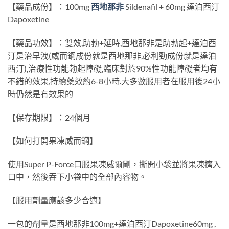
【藥品成份】：100mg
西地那非
Sildenafil + 60mg 達泊西汀
Dapoxetine
【藥品功效】：雙效,助勃+延時,西地那非是助勃起+達泊西
汀是治早洩(威而鋼成份就是西地那非,必利勁成份就是達泊
西汀),治療性功能勃起障礙,臨床對於90%性功能障礙者均有
不錯的效果,持續藥效約6-8小時.大多數服用者在服用後24小
時仍然是有效果的
【保存期限】：24個月
【如何打開果凍威而鋼】
使用Super P-Force口服果凍威爾剛，撕開小袋並將果凍擠入
口中，然後吞下小袋中的全部內容物。
【服用劑量應該多少合適】
一包的劑量是西地那非100mg+達泊西汀Dapoxetine60mg ,