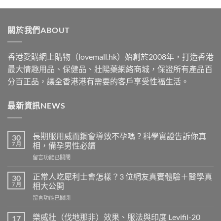
$489
through
關於我們ABOUT
$2500
香港愛購網上購物（lovemall.hk）始創於2008年，打造香港
最大情趣用品、保健品、壯陽藥網絡商城，保證所有產品百
分百正品，讓全香港港有需要的客戶享受性福生活。
最新資訊NEWS
長期服用威而鋼會導致不孕嗎？科學實證告訴你真
30
7 月
相，備孕男性必讀
在
留言功能已關閉
〈長
期
正常人吃犀利士會怎樣？3 位網友真實體驗＋醫學真
30
服
7 月
相大公開
用
在
留言功能已關閉
威
〈正
而
常
鋼
樂威壯（伐地那非）效果、服法與印度 Levifil-20
17