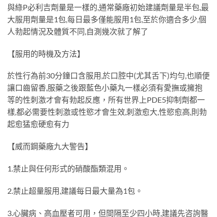
與綠P必利吉劑量是一樣的,通常藥廠初始建議劑量是半包,最
大服用劑量是1包,每日最多僅能服用1包,至於你適合多少,個
人勃起情況及體質不同,自測幾次就了解了
【服用的時機及方法】
於性行為前30分鐘口含服用,於口腔中(尤其舌下)均勻,也順便
讓口齒留香,服藥之後跟藍色小藥丸一樣必須有愛撫或擁抱
等的性刺激才會有勃起反應，所有世界上PDE5抑制劑都一
樣,都必需要性刺激或性慾才會生效,刺激愈大,性慾愈高,則勃
起愈猛愈硬愈有力
【威而鋼藥廠九大警告】
1.禁止與任何形式的硝酸酯類混用。
2.禁止超量服用,建議每日最大量為1包。
3.心臟病、高血壓者可用，但間隔至少四小時,建議先咨詢醫