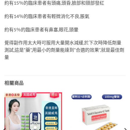
約有15％的臨床患者有頭痛,頭昏,臉部和頸部發紅
約有14％的臨床患者有輕微消化不良,脹氣
約有5％的臨床患者有鼻塞,眼花,頭暈
覺得副作用太大時可服用大量開水減緩,於下次時降低劑量
測試,這是”藥”,用最小的劑量能達到”合適的效果”,就是最佳劑
量
相關商品