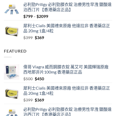
price
price
必利勁Priligy 必利勁膜衣錠 治療男性早洩 鹽酸達
was:
is:
泊西汀片【香港藥店正品】
$500.
$450.
Price
$
799
–
$
2099
range:
犀利士Cialis 美國禮來原廠 他達拉非 香港藥店正
$799
品 20mg 1盒/4粒
through
Original
Current
$
399
$
369
$2099
price
price
was:
is:
FEATURED
$399.
$369.
偉哥 Viagra 威而鋼膜衣錠 萬艾可 美國輝瑞原廠
西地那非片100mg 香港藥店正品
Original
Current
$
500
$
450
price
price
犀利士Cialis 美國禮來原廠 他達拉非 香港藥店正
was:
is:
品 20mg 1盒/4粒
$500.
$450.
Original
Current
$
399
$
369
price
price
必利勁Priligy 必利勁膜衣錠 治療男性早洩 鹽酸達
was:
is:
泊西汀片【香港藥店正品】
$399.
$369.