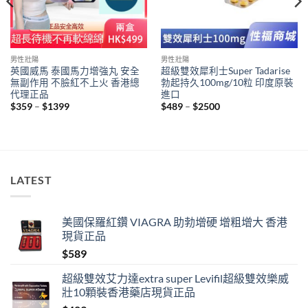
男性壯陽
男性壯陽
英國威馬 泰國馬力增強丸 安全
超級雙效犀利士Super Tadarise
無副作用 不臉紅不上火 香港總
勃起持久100mg/10粒 印度原裝
代理正品
進口
Price
Price
$
359
–
$
1399
$
489
–
$
2500
range:
range:
$359
$489
through
through
$1399
$2500
LATEST
美國保羅紅鑽 VIAGRA 助勃增硬 增粗增大 香港
現貨正品
$
589
超級雙效艾力達extra super Levifil超級雙效樂威
壯10顆裝香港藥店現貨正品